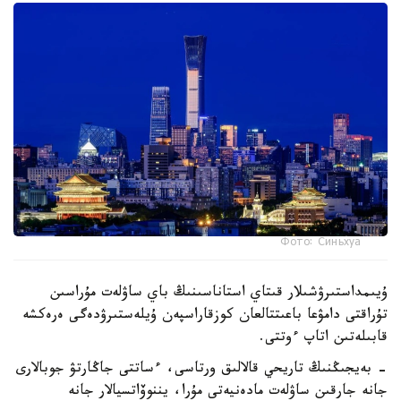
Фото: Синьхуа
ۇيىمداستىرۋشىلار قىتاي استاناسىنىڭ باي ساۋلەت مۇراسىن
تۇراقتى دامۋعا باعىتتالعان كوزقاراسپەن ۇيلەستىرۋدەگى ەرەكشە
قابىلەتىن اتاپ ءوتتى.
- بەيجىڭنىڭ تاريحي قالالىق ورتاسى، ءساتتى جاڭارتۋ جوبالارى
جانە جارقىن ساۋلەت مادەنيەتى مۇرا، يننوۆاتسيالار جانە