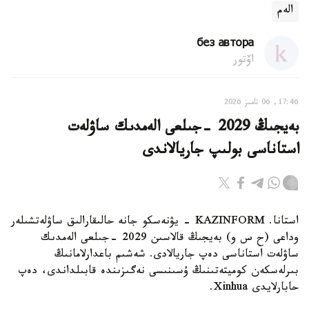
الەم
без автора
اۆتور
17:46, 06 تامىز 2026
بەيجىڭ 2029 -جىلعى الەمدىك ساۋلەت
استاناسى بولىپ جاريالاندى
استانا. KAZINFORM - يۋنەسكو جانە حالىقارالىق ساۋلەتشىلەر
وداعى (ح س و) بەيجىڭ قالاسىن 2029 -جىلعى الەمدىك
ساۋلەت استاناسى دەپ جاريالادى. شەشىم باعدارلامانىڭ
بىرلەسكەن كوميتەتىنىڭ ۇسىنىسى نەگىزىندە قابىلداندى، دەپ
حابارلايدى Xinhua.