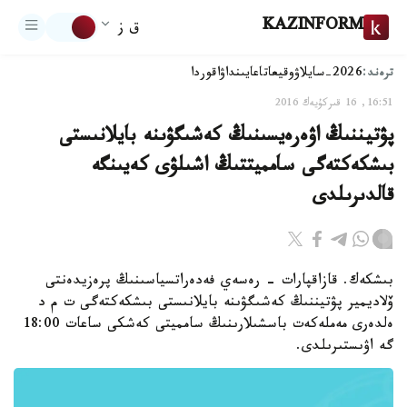
KAZINFORM
ق ز
ترەند:
2026-سايلاۋ
وقيعا
تاعايىنداۋ
اقوردا
16:51, 16 قىركۇيەك 2016
پۋتيننىڭ اۋەرەيسىنىڭ كەشىگۋىنە بايلانىستى
بىشكەكتەگى سامميتتىڭ اشىلۋى كەيىنگە
قالدىرىلدى
بىشكەك. قازاقپارات - رەسەي فەدەراتسياسىنىڭ پرەزيدەنتى
ۆلاديمير پۋتيننىڭ كەشىگۋىنە بايلانىستى بىشكەكتەگى ت م د
ەلدەرى مەملەكەت باسشىلارىنىڭ سامميتى كەشكى ساعات 18:00
گە اۋىستىرىلدى.