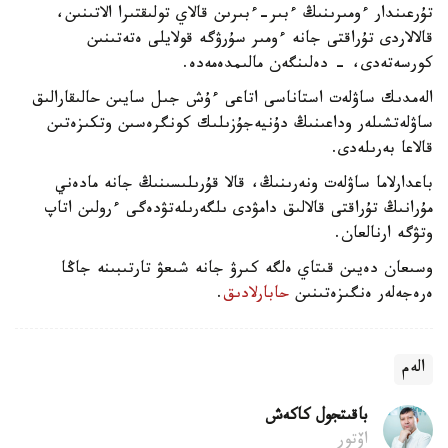
تۇرعىندار ءومىرىنىڭ ءبىر-ءبىرىن قالاي تولىقتىرا الاتىنىن،
قالالاردى تۇراقتى جانە ءومىر سۇرۋگە قولايلى ەتەتىنىن
كورسەتەدى، - دەلىنگەن مالىمدەمەدە.
الەمدىك ساۋلەت استاناسى اتاعى ءۇش جىل سايىن حالىقارالىق
ساۋلەتشىلەر وداعىنىڭ دۇنيەجۇزىلىك كونگرەسىن وتكىزەتىن
قالاعا بەرىلەدى.
باعدارلاما ساۋلەت ونەرىنىڭ، قالا قۇرىلىسىنىڭ جانە مادەني
مۇرانىڭ تۇراقتى قالالىق دامۋدى ىلگەرىلەتۋدەگى ءرولىن اتاپ
وتۋگە ارنالعان.
وسىعان دەيىن قىتاي ەلگە كىرۋ جانە شىعۋ تارتىبىنە جاڭا
ەرەجەلەر ەنگىزەتىنىن
حابارلادىق
.
الەم
باقىتجول كاكەش
اۆتور