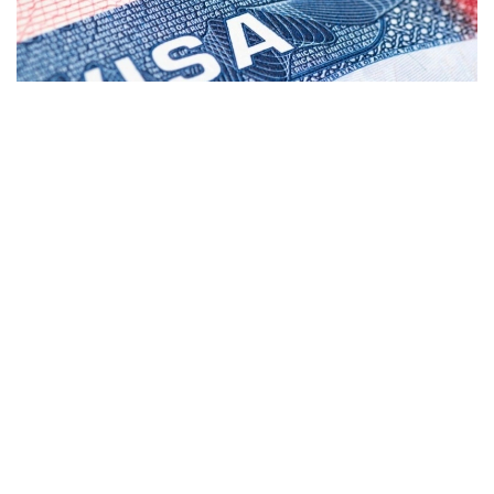
Фото: coximmigration.com
پيلوتتىق جوبا باستاپقىدا دومينيكان رەسپۋبليكاسىنان كەلگەن
ءوتىنىش بەرۋشىلەرگە قاتىستى قولدانىلادى. مەملەكەتتىك
دەپارتامەنتتىڭ مالىمەتىنشە، كونسۋلدىق قىزمەتكەرلەر «قوعام
ءۇشىن ماسىل» دەپ سانالعان جەكە تۇلعالاردان كەپىلدىك تالاپ
ەتە الادى. كەپىلدىك سوماسى ءاربىر جاعدايعا جەكە انىقتالادى.
ا ق ش مەملەكەتتىك دەپارتامەنتىنىڭ وكىلى توممي پيگوتتتىڭ
مالىمدەۋىنشە، «قۇراما شتاتتارىنا يمميگراتسيا - بۇل قۇقىق
ەمەس، ارتىقشىلىق». ول باعدارلاما الەۋمەتتىك قاۋىپسىزدىك
جەلىسىن قورعاۋعا باعىتتالعانىن جانە ءوتىنىش بەرۋشىلەردىڭ