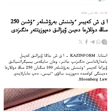
12:39, 06 تامىز 2026
ا ق ش كەيبىر ءوتىنىش بەرۋشىلەر ءۇشىن 250
مىڭ دوللارعا دەيىن ۆيزالىق دەپوزيتتەر ەنگىزدى
استانا. KAZINFORM – ا ق ش جاڭا ۆيزالىق كەپىل
باعدارلاماسىن ەنگىزىپ جاتىر، وعان سايكەس يمميگراتسيالىق
ۆيزاعا كەيبىر ءوتىنىش بەرۋشىلەر 100 مىڭنان 250 مىڭ دوللارعا
دەيىنگى كولەمدە دەپوزيت سالۋى ءتيىس، دەپ حابارلايدى
Bloomberg Law.