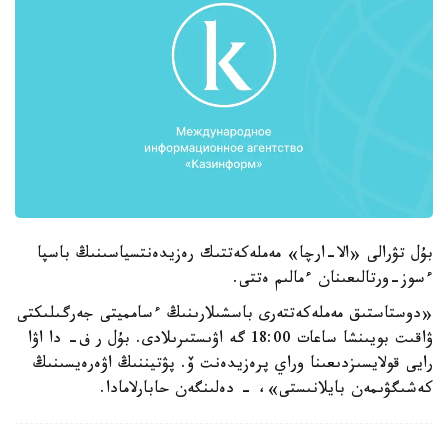
بۇل تۋرالى «الا-ارچا» مەملەكەتتىك رەزيدەنتسياسىنىڭ باسپا
ءسوز-ورتالىعىنان ءمالىم ەتتى.
«دوستاستىق مەملەكەتتەرى باسشىلارىنىڭ ءسامميتى جەرگىلىكتى
ۋاقىت بويىنشا ساعات 18:00 گە اۋىستىرىلادى. بۇل ر ف- دا اۋا
رايى قولايسىزدىعىنا وراي پرەزيدەنت ۆ. پۋتيننىڭ اۋەرەيسىنىڭ
كەشىگۋىمەن بايلانىستى»، - دەلىنگەن حابارلامادا.