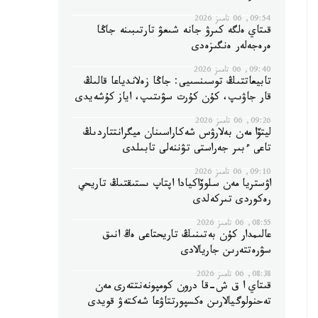
09:54, 06 تامىز 2026
قىتاي ەلگە كىرۋ جانە شىعۋ تارتىبىنە جاڭا
ەرەجەلەر ەنگىزەدى
09:40, 06 تامىز 2026
تابيعاتتىڭ توسىنسىيى: جاڭا زەلاندياعا قالىڭ
قار جاۋىپ، كۇن كۇرت سۋىتىپ، اياز كۇشەيدى
09:26, 06 تامىز 2026
ليتۆا مەن بەلارۋس شەكاراسىنان ميگرانتتاردىڭ
تاعى ءبىر جەراستى تۋننەلى تابىلدى
09:10, 06 تامىز 2026
اۋستريا مەن سلوۆاكيادا اپتاپ ىستىقتىڭ تاريحي
رەكوردى تىركەلدى
08:55, 06 تامىز 2026
عالىمدار كۇن بەتىنىڭ تاريحتاعى ەڭ انىق
سۋرەتتەرىن جاريالادى
08:38, 06 تامىز 2026
قىتاي ا ق ش-قا درون كومپونەنتتەرى مەن
تەحنولوگيالارىن ەكسپورتتاۋعا شەكتەۋ قويدى