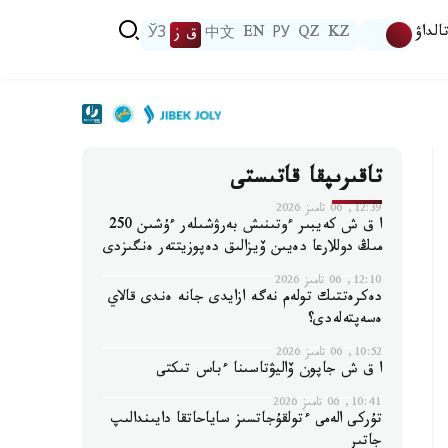
الداۋ
KZ
QZ
РУ
EN
中文
ق ز
ЎЗ
تاقىرىپقا قاتىستى
12:39, 06 تامىز 2026
ا ق ش كەيبىر ءوتىنىش بەرۋشىلەر ءۇشىن 250
مىڭ دوللارعا دەيىن ۆيزالىق دەپوزيتتەر ەنگىزدى
12:10, 06 تامىز 2026
دەكرەتتىك تولەم نەگە ازايدى جانە ەندى قالاي
ەسەپتەلەدى؟
10:52, 06 تامىز 2026
ا ق ش جاپون ۆاليۋتاسىنا ءباس تىكتى
10:41, 06 تامىز 2026
تۇركى الەمى ءتولقۇجاتسىز ساياحاتقا دايىندالىپ
جاتىر