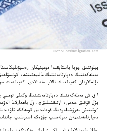
Фото: coximmigration.com
پيلوتتىق جوبا باستاپقىدا دومينيكان رەسپۋبليكاسىن
مەملەكەتتىك دەپارتامەنتتىڭ مالىمەتىنشە، كونسۋلد
تۇلعالاردان كەپىلدىك تالاپ ەتە الادى. كەپىلدىك سو
ا ق ش مەملەكەتتىك دەپارتامەنتىنىڭ وكىلى توممي پي
بۇل قۇقىق ەمەس، ارتىقشىلىق». ول باعدارلاما الەۋمە
ءوتىنىش بەرۋشىلەردىڭ قوعامدىق كومەككە تاۋەلدىلىگ
دەپارتامەنتىمەن بىرلەسىپ جۇزەگە اسىرىلىپ جاتقان