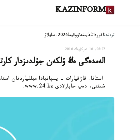
KAZINFORM
ترەند:
اقوردا
تاعايىنداۋ
وقيعا
2026-سايلاۋ
08:27, 16 قىركۇيەك 2016
الەمدەگى ەڭ ۇلكەن جۇلدىزدار كارت
استانا. قازاقپارات - يسپانيادا ميللياردتان استا
شىقتى، دەپ حابارلادى www.24.kz.