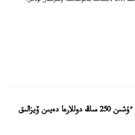
بولاتىن.
ا ق ش كەيبىر ءوتىنىش بەرۋشىلەر ءۇشىن 250 مىڭ دوللارعا دەيىن ۆيزالىق