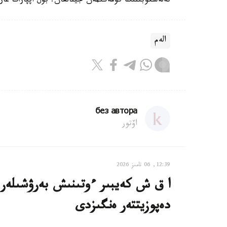
تەلەسكوبىنىڭ كومەگىمەن جينالعان. بۇل اپپارات عارىشقا 2013 -جىلدىڭ جەلتوقسانىندا ۇشىرىلعان 
الەم
без автора
اۆتور
12:39, 06 تامىز 2026
دەپوزيتتەر ەنگىزدى