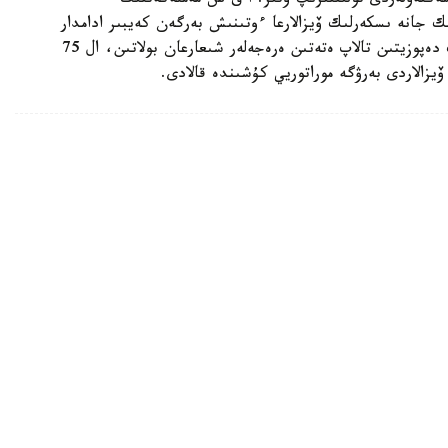
شەكتەۋلەردى تولىقتىرىپ وتىر. ا ق ش مەملەكەتتىك
ك جانە ىسكەرلىك ۆيزالارعا ءوتىنىش بەرگەن كەيبىر ادامدار
ءۇشىن 20 مىڭ ا ق ش دوللارىنا دەيىنگى كەپىلدىك دەپوزيتىن تالاپ ەتەتىن ەرەجەلەر شىعارعان بولاتىن، ال 75
 ۆيزالاردى بەرۋگە موراتوريي كۇشىندە قالادى.
 ەندى قالاي ەسەپتەلەدى؟