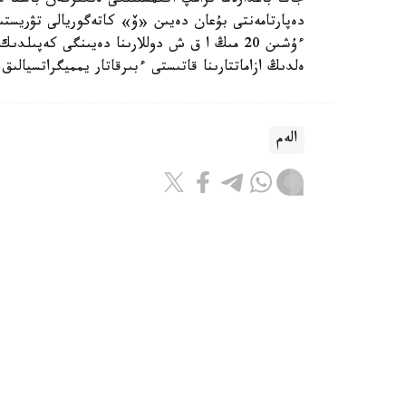
جاڭا باعدارلاما ترامپ اكىمشىلىگى ەنگىزگەن باسقا 
دەپارتامەنتى بۇعان دەيىن «ۆ» كاتەگوريالى تۋريستى
ەلدىڭ ازاماتتارىنا قاتىستى ءبىرقاتار يمميگراتسيالىق
الەم
ريزابەك نۇسىپبەك ۇلى
اۆتور
12:10, 06 تامىز 2026
دەكرەتتىك تولەم نەگە ازايدى جانە