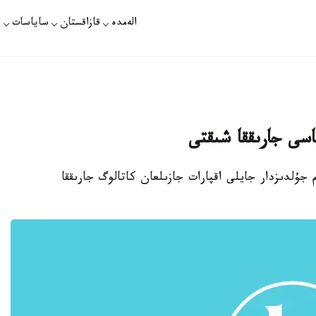
الەمدە
قازاقستان
ساياسات
ت
اسى جارىققا شىقتى
م جۇلدىزدار جايلى اقپارات جازىلعان كاتالوگ جارىققا