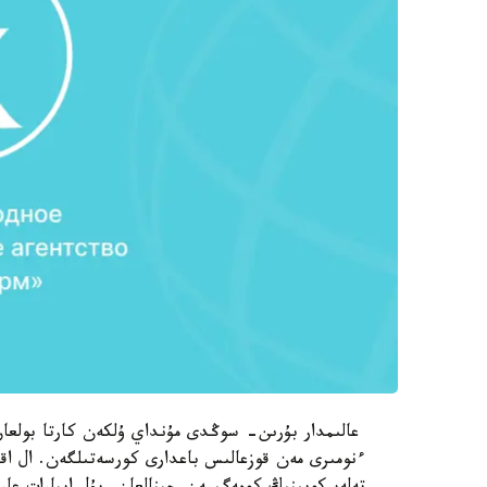
عالىمدار بۇرىن- سوڭدى مۇنداي ۇلكەن كارتا بولعا
ءنومىرى مەن قوزعالىس باعدارى كورسەتىلگەن. ال اقپ