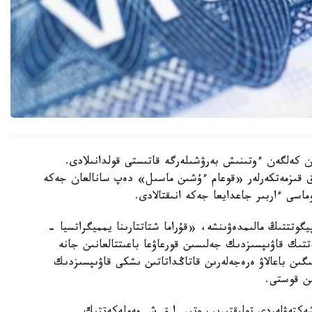
ان كەلگەن ءوتىنىش بەرۋشىلەرگە قاتىستى قولدانىلادى.
ىق قىزمەتكەرلەر «قوعام ءۇشىن ماسىل» دەپ سانالعان جەكە
ماسى ءاربىر جاعدايعا جەكە انىقتالادى.
گوتتتىڭ مالىمدەۋىنشە، «قۇراما شتاتتارىنا يمميگراتسيا -
تتىك قاۋىپسىزدىك جەلىسىن قورعاۋعا باعىتتالعانىن جانە
ىن باعالاۋ ەرەجەلەرىن قاتاڭداتاتىن ىشكى قاۋىپسىزدىك
ىن قوستى.