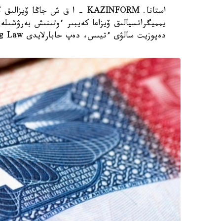
استانا. KAZINFORM – ا ق ش جاڭ
دەپوزيت سالۋى ءتيىس، دەپ حابارلايدى Bloomberg Law.