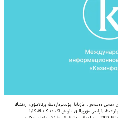
ن ەمەس دەسەدى. جازبادا جۇلدىزداردىڭ ورنالاسۋى، رەتتىك
ارتتىڭ بارلىعى ەۋروپالىق عارىش اگەنتتىگىنىڭ گايا