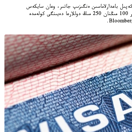
ا ۆيزالىق كەپىل باعدارلاماسىن ەنگىزىپ جاتىر، وعان سايكەس
يمميگراتسيالىق ۆيزاعا كەيبىر ءوتىنىش بەرۋشىلەر 100 مىڭنان 250 مىڭ دوللارعا دەيىنگى كولەمدە