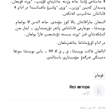
8 جاستاعى ۇلىنا جانە وزىنە جانارماي قۇيىپ، ءورت قويعان.
وسىدان كەيىن ءوزىن- ءوزى ءولتىرۋ ماقساتىندا ەر ادام 4
قاباتتان سەكىرىپ كەتكەن.
الىنعان جاراقاتتان بالا كوز جۇمدى. جانە الدىن الا بولجام
بويىنشا، جوعارعى قاباتتاعى پاتەر تۇرعىندارى - ايەل مەن
كىشكەنتاي قىز ءورت يىسىنە تۇنشىعىپ قازا بولعان.
ەر ادام اۋرۋحاناعا جاتقىزىلعان.
اتالعان فاكت بويىنشا، ق ر ق ك 99 - بابى بويىنشا سوتقا
دەيىنگى تەرگەۋ جۇمىستارى باستالدى.
قوعام
без автора
اۆتور
20:09, 07 تامىز 2026