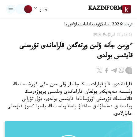
KAZINFORM
ق ز
ترەند:
2026-سايلاۋ
وقيعا
تاعايىنداۋ
اقوردا
12:13, 13 قىركۇيەك 2016
ءوزىن جانە ۇلىن ورتەگەن قاراعاندى تۇرعىنى
قايتىس بولدى
قاراعاندى. قازاقپارات - 8 جاسار ۇلى مەن ەكى كورشىسىنىڭ
ولىمىنە سەبەپكەر بولعان قاراعاندى وبلىسى پريوزەرسك
قالاسىنىڭ تۇرعىنى اۋرۋحانادا قايتىس بولدى. بۇل تۋرالى
وبلىستىق دەنساۋلىق ساقتاۋ باسقارماسىنىڭ باسپا ءسوز قىزمەتى
حابارلادى.