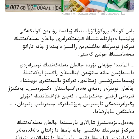
Коллаж: Kazinform / informburo.kz
باس كولىك پروكۋراتۋراسىنىڭ ۇيلەستىرۋىمەن كولىكتەگى
پوليتسيا دەپارتامەنتىنىڭ قىزمەتكەرلەرى جالعان مەملەكەتتىك
تىركەۋ نومىرلىك بەلگىلەرىن زاڭسىز دايىنداۋ جانە تاراتۋ
سحەماسىنىڭ جولىن كەستى.
- الماتىدا جۇيەلى تۇردە جالعان مەملەكەتتىك نومىرلەردى
دايىنداۋمەن جانە ساتۋمەن اينالىسقان زاڭسىز ارەكەتتىڭ
ۇيىمداستىرۋشىسى ۇستالدى. تەرگەۋ مالىمەتتەرى بويىنشا،
جالعان نومىرلەر رەسەي فەدەراتسياسىنان ەكسپرەسس-جەتكىزۋ
قىزمەتى ارقىلى جەتكىزىلىپ، كەيىن قازاقستاننىڭ ءتۇرلى
وڭىرلەرىندەگى تاپسىرىس بەرۋشىلەرگە جىبەرىلىپ وتىرعان، -
دەلىنگەن حابارلامادا.
جەدەل-ىزدەستىرۋ شارالارى بارىسىندا جالعان مەملەكەتتىك
تىركەۋ نومىرلىك بەلگىسى جانە باسقا دا زاتتاي دالەلدەمەلەر
تاركىلەندى. قىلمىسقا قاتىسى بار باسقا دا تۇلعالاردى انىقتاۋ