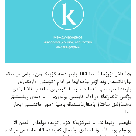
«بالقاش اۋرۋحاناسىنا 100 پايىز دەنە كۇيىگىمەن، باس ميىنىڭ
جاراقاتىمەن وتە اۋىر جاعدايدا ەر ادام ءتۇستى. دارىگەرلەر
بارىنشا تىرىسىپ باقسا دا، ونىڭ ءومىرىن ساقتاپ قالا المادى.
بۇگىن تاڭەرتەڭ ەر ادام قايتىس بولدى» ، - دەدى وبلىستىق
دەنساۋلىق ساقتاۋ باسقارماسىنىڭ باسپا ءسوز حاتشىسى ايجان
يسا.
قايعىلى وقيعا 12 - قىركۇيەك كۇنى تۇندە بولعان. الدىن الا
بولجام بويىنشا، وتباسىلىق جانجال كەزىندە 49 جاستاعى ەر ادام