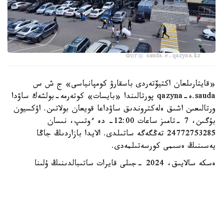
Фото: sauda.e-qazyna.kz
«قايتارىلعان اكتيۆتەردى باسقارۋ كومپانياسى» ج ش س
sauda.ە-qazyna پورتالىندا «بايسات» كوتەرمە-بولشەك ساۋدا
ورتالىعىن اشىق ەلەكتروندىق ساۋداعا قويعان بولاتىن. اۋكسيون
بۇگىن، 7 -تامىز ساعات 12:00- دە ءوتىپ، نىسان
24772753285 تەڭگەگە ساتىلدى. الايدا بازاردىڭ جاڭا
يەسىنىڭ ەسىمى كورسەتىلمەدى.
ەسكە سالايىق، 2024 -جىلى قايرات ساتىبالدىنىڭ ۇلىنا
تيەسىلى «بايسات» بازارىنىڭ ءبىر بولىگى مەملەكەتكە
قايتارىلدى. الماتى قالاسىنىڭ مامانداندىرىلعان اۋدانارالىق
ەكونوميكالىق سوتى «الماتى جىلۋ» حولدينگ كەشەنىنىڭ
(قازىرگى «بايسات» بازارى) مۇلكىمەن جاسالعان بارلىق