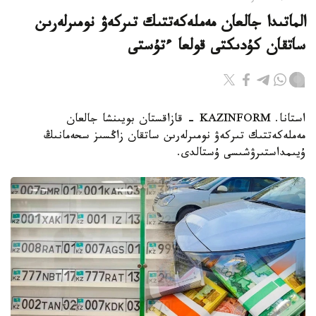
الماتىدا جالعان مەملەكەتتىك تىركەۋ نومىرلەرىن
ساتقان كۇدىكتى قولعا ءتۇستى
استانا. KAZINFORM - قازاقستان بويىنشا جالعان
مەملەكەتتىك تىركەۋ نومىرلەرىن ساتقان زاڭسىز سحەمانىڭ
ۇيىمداستىرۋشىسى ۇستالدى.