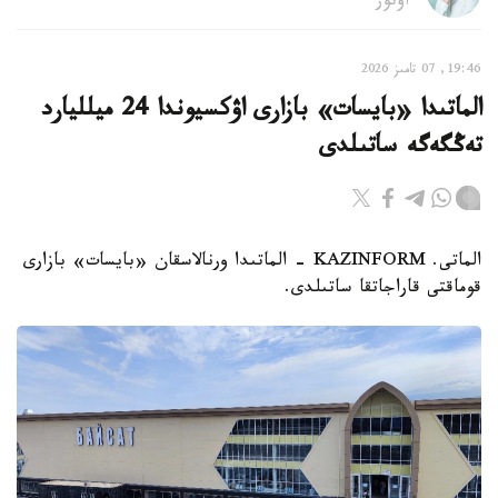
اۆتور
19:46, 07 تامىز 2026
الماتىدا «بايسات» بازارى اۋكسيوندا 24 ميلليارد
تەڭگەگە ساتىلدى
الماتى. KAZINFORM - الماتىدا ورنالاسقان «بايسات» بازارى
قوماقتى قاراجاتقا ساتىلدى.