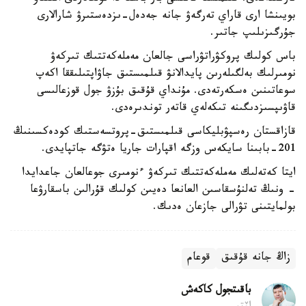
بويىنشا ارى قاراي تەرگەۋ جانە جەدەل-ىزدەستىرۋ شارالارى
جۇرگىزىلىپ جاتىر.
باس كولىك پروكۋراتۋراسى جالعان مەملەكەتتىك تىركەۋ
نومىرلىك بەلگىلەرىن پايدالانۋ قىلمىستىق جاۋاپتىلىققا اكەپ
سوعاتىنىن ەسكەرتەدى. مۇنداي قۇقىق بۇزۋ جول قوزعالىسى
قاۋىپسىزدىگىنە تىكەلەي قاتەر توندىرەدى.
قازاقستان رەسپۋبليكاسى قىلمىستىق-پروتسەستىك كودەكسىنىڭ
201-بابىنا سايكەس وزگە اقپارات جاريا ەتۋگە جاتپايدى.
ايتا كەتەلىك مەملەكەتتىك تىركەۋ ءنومىرى جوعالعان جاعدايدا
- ونىڭ تەلنۇسقاسىن العانعا دەيىن كولىك قۇرالىن باسقارۋعا
بولمايتىنى تۋرالى جازعان ەدىك.
زاڭ جانە قۇقىق
قوعام
باقىتجول كاكەش