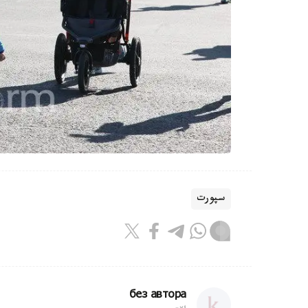
سپورت
без автора