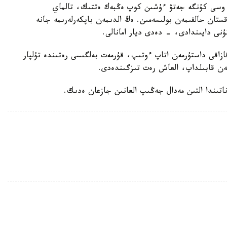
 وسى كۇنگە جەتۋ ءۇشىن كوپ ەڭبەك ەتتىك، تالماي
ستان حالقىمەن بولىسەمىن. ەڭ الدىمەن باپكەرلەرىمە جانە
ۇنى دايىندادى، - دەدى ديار امانالى.
زاقى داستۇرمەن اتاپ ءوتىپ، قۇرمەت بەلگىسى رەتىندە تۇلپار
ەن قابىلداپ، العاش رەت تىزگىندەدى.