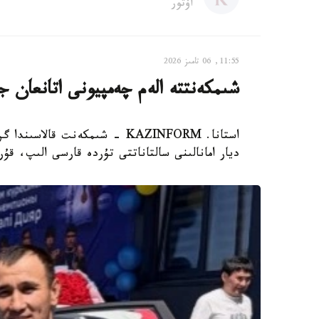
اۆتور
11:55, 06 تامىز 2026
شىمكەنتتە الەم چەمپيونى اتانعان ج
ديار امانالىنى سالتاناتتى تۇردە قارسى الىپ، ق