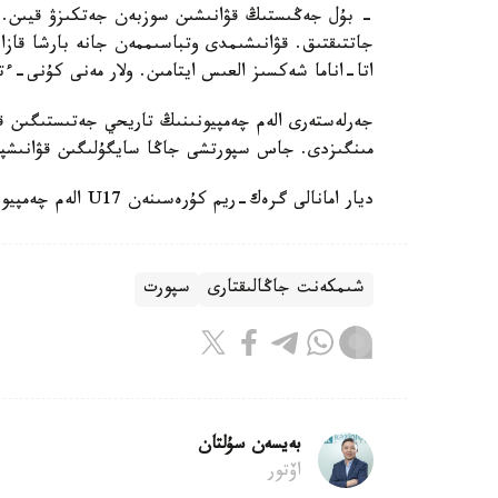
- بۇل جەڭىستىڭ قۋانىشىن سوزبەن جەتكىزۋ قيىن.
جاتتىقتىق. قۋانىشىمدى وتباسىممەن جانە بارشا قازاق
اتا-اناما شەكسىز العىس ايتامىن. ولار مەنى كۇنى-ءت
جەرلەستەرى الەم چەمپيونىنىڭ تاريحي جەتىستىگىن قا
مىنگىزدى. جاس سپورتشى جاڭا سايگۇلىگىن قۋانىشپ
ديار امانالى گرەك-ريم كۇرەسىنەن U17 الەم چەمپيوناتىندا التىن مەدال جەڭىپ العانىن جازعان ەدىك.
شىمكەنت جاڭالىقتارى
سپورت
بەيسەن سۇلتان
اۆتور