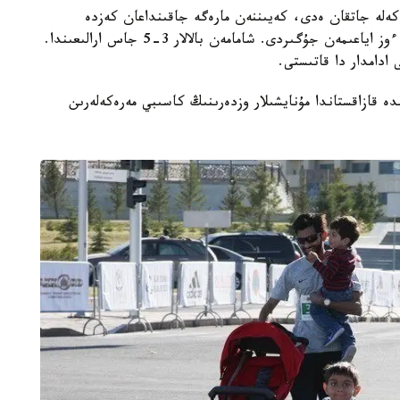
پ كەلە جاتقان ەدى، كەيىننەن مارەگە جاقىنداعان كەزدە
بالانىڭ بىرەۋىن اكەسى قولىنا الدى، ال ەكىنشى بالا ءوز اياعىمەن جۇگىردى. شامامەن بالالار 3-5 جاس ارالىعىندا.
ادامدار دا قاتىستى.
 قازاقستاندا مۇنايشىلار وزدەرىنىڭ كاسىبي مەرەكەلەرىن