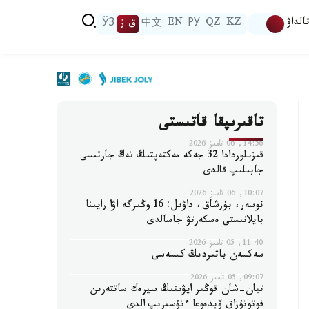
الداۋ
KZ
QZ
РУ
EN
中文
ق ز
ЎЗ
تاقىرىپقا قاتىستى
14:56, 06 تامىز 2026
قىزىلوردادا 32 جەكە مەكتەپتىڭ تەڭ جارتىسى
جابىلىپ قالدى
10:07, 06 تامىز 2026
نوسەر، بۇرشاق، داۋىل: 16 وڭىرگە اۋا رايىنا
بايلانىستى ەسكەرتۋ جاسالدى
11:40, 05 تامىز 2026
سەكسەن باتىردىڭ كىسەسى
09:07, 05 تامىز 2026
تيان-شان قوڭىر ايۋىنىڭ سيرەك ساتتەرىن
فوتوتۇزاق ۆيدەوعا ءتۇسىرىپ الدى