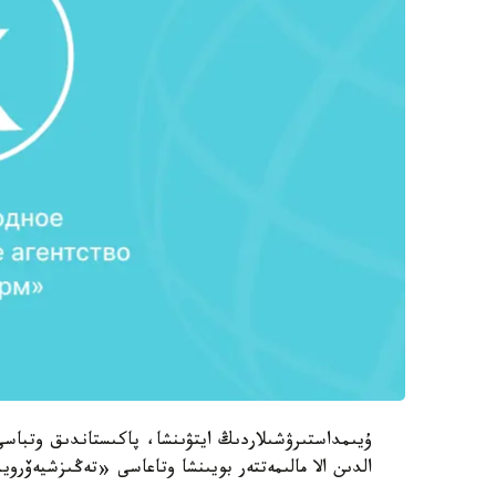
ۇيىمداستىرۋشىلاردىڭ ايتۋىنشا، پاكىستاندىق وتباسى 
الدىن الا مالىمەتتەر بويىنشا وتاعاسى «تەڭىزشيەۆرو