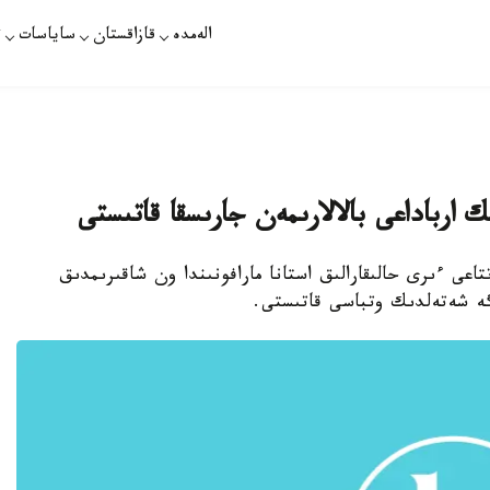
الەمدە
قازاقستان
ساياسات
ت
ك ارباداعى بالالارىمەن جارىسقا قاتىستى
تتاعى ءىرى حالىقارالىق استانا مارافونىندا ون شاقىرىمدىق
رگە شەتەلدىك وتباسى قاتىستى.