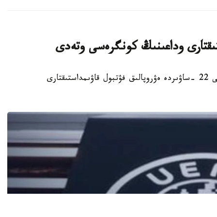
ستىقتارى وداعىنىڭ كونگرەسى وتەدى
استانا. KAZINFORM - استانادا 2027 -جىلعى 22 -ساۋىردە ەۋروپالىق فۋتبول قاۋىمداستىقتارى