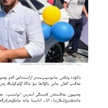
فوتو: instagram.com/ grekoroman_wrestlingkz
جەڭىپ العان جاس بالۋانعا سۋ جاڭا اۆتوكولىك پەن 
چەمپيون جەڭىستەن كەيىنگى اسەرىن ءبولىسىپ، جەت
جاتتىقتىرۋشىلارىنا، اتا- اناسىنا جانە جانكۇيەرلەرگ