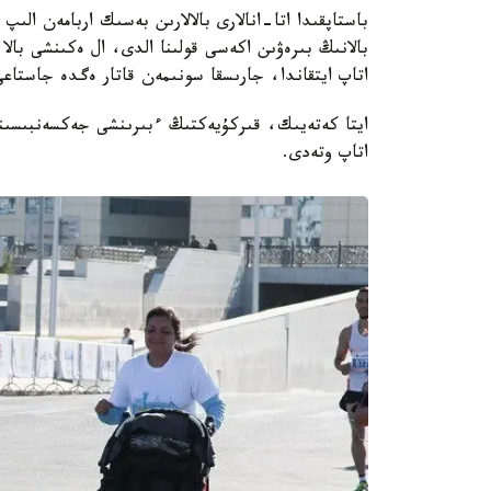
باستاپقىدا اتا-انالارى بالالارىن بەسىك اربامەن الى
اتاپ ايتقاندا، جارىسقا سونىمەن قاتار ەگدە جاستاعى 
ايتا كەتەيىك، قىركۇيەكتىڭ ءبىرىنشى جەكسەنبىسىندە
اتاپ وتەدى.