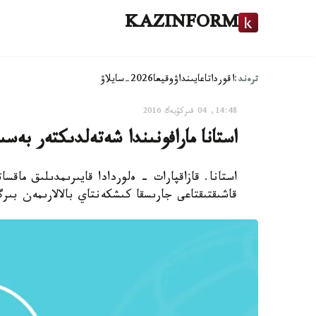
KAZINFORM
ترەند:
اقوردا
تاعايىنداۋ
وقيعا
2026-سايلاۋ
14:48, 04 قىركۇيەك 2016
استانا مارافونىندا شەتەلدىكتەر بەسى
استانا. قازاقپارات - ەلوردادا قايىرىمدىلىق ماقسا
قاشىقتىقتاعى جارىسقا كىشكەنتاي بالالارىمەن بى