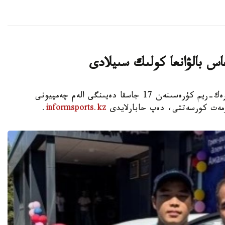
اس بالۋانعا كولىك سىيلادى
استانا. KAZINFORM - شىمكەنت قالاسىندا گرەك-ريم كۇرەسىنەن 17 جاسقا دەيىنگى الەم چەمپيونى
ۇرمەت كورسەتتى، دەپ حابارلايدى
informsports.kz
.