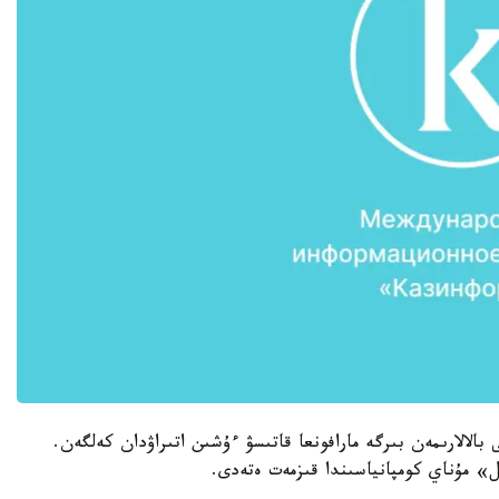
بالالارىمەن بىرگە مارافونعا قاتىسۋ ءۇشىن اتىراۋدان كەلگەن.
يل» مۇناي كومپانياسىندا قىزمەت ەتەدى.