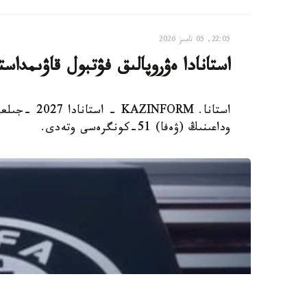
22:05, 05 تامىز 2026
استانادا ەۋروپالىق فۋتبول قاۋىمدا
وداعىنىڭ (ۋەفا) 51-كونگرەسى وتەدى.