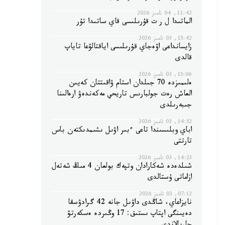
11:42, 04 تامىز 2026
الماتىدا ل ر ت قۇرىلىسى قاي ساتىدا تۇر
15:42, 03 تامىز 2026
زايسانداعى اۋەجاي قۇرىلىسى اياقتالۋعا تاياپ
قالدى
15:06, 03 تامىز 2026
ەلىمىزدە 70 جىلدان استام ۋاقىتتان كەيىن
العاش رەت جولبارىس تاريحي مەكەندەۋ ارەالىنا
جىبەرىلدى
14:52, 03 تامىز 2026
اباي وبلىسىندا تاعى ءبىر اۋىل ىشىمدىكتەن باس
تارتتى
14:23, 03 تامىز 2026
شىلدەدە شەكارادان وتپەك بولعان 4 مىڭ شەتەل
ازاماتى ۇستالدى
07:12, 03 تامىز 2026
نايزاعاي، شاڭدى داۋىل جانە 42 گرادۋسقا
دەيىنگى اپتاپ ىستىق: 17 وڭىردە ەسكەرتۋ