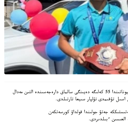
باكۋدە وتكەن جاسوسپىرىمدەر اراسىنداعى الەم چەمپيوناتىندا 55 كەلىگە دەيىنگى سالماق دارەجەسىندە التىن مەدال
اسىل تۇقىمدى تۇلپار سىيعا تارتىلدى.
ىستىككە جەتۋ جولىندا قولداۋ كورسەتكەن
ە العىسىن ءبىلدىردى.