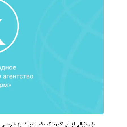
بۇل تۋرالى اۋدان اكىمدىگىنىڭ باسپا ءسوز قىزمەتى ح