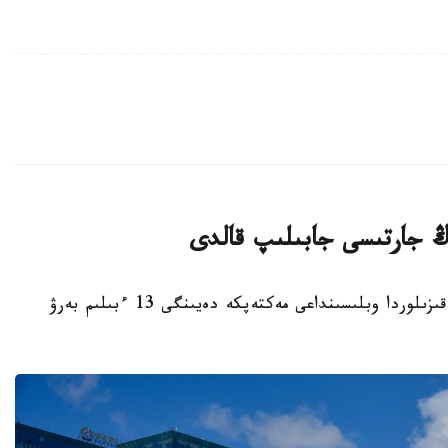
قىزىلوردا. KAZINFORM - بيىل قاڭتار ايىندا قىزىلوردا وبلىسىنداعى مەكتەپكە دەيىنگى 13 ءبىلىم بەرۋ