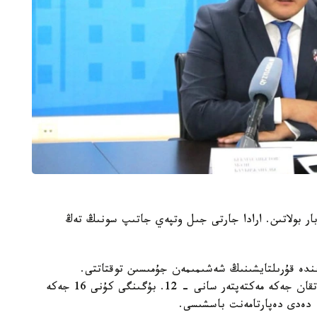
وبلىسىندا 32 جەكە مەكتەپ بار بولاتىن. ارادا جارتى جىل وتپەي جاتىپ سونىڭ تەڭ
ءوز ءوتىنىشى نەگىزىندە قۇرىلتايشىنىڭ شەشىمىمەن جۇمىسىن توقتاتتى.
ليتسەنزياسى بار، ءبىراق ءبىلىم بەرۋ قىزمەتىن توقتاتقان جەكە مەكتەپتەر سانى - 12. بۇگىنگى كۇنى 16 جەكە
 دەدى دەپارتامەنت باسشىسى.