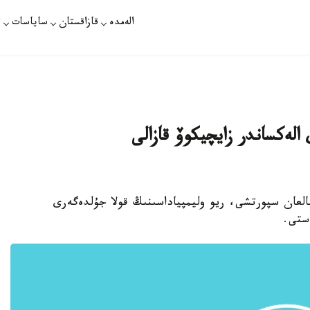
الەمدە
قازاقستان
ساياسات
ت
الەكساندر زايچيكوۆ قازالى
ينالعان سپورتشى، ريو وليمپياداسىنىڭ قولا جۇلدەگەرى
ستى.