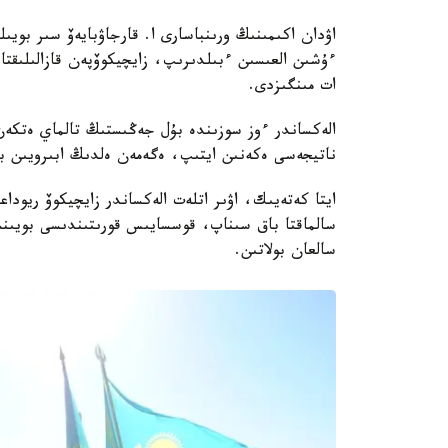
اۋدان اكىمىنىڭ ورىنباسارى ا. قارجاۋبايەۆ سىر بويىل
ءۇشىن العىسىن ءبىلدىرىپ، زايچيكوۆپەن قازالىلىقتا
ات مىنگىزدى.
الەكساندر ءوز سوزىندە بۇل جەڭىستىڭ تالماي ەتكە
ناتيجەسى ەكەنىن ايتىپ، ەگەمەن ەلدىڭ ابىرويىن ب
سالعان بولاتىن.