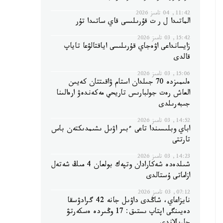
11:42, 04 تامىز 2026
الماتىدا ل ر ت قۇرىلىسى قاي ساتىدا تۇر
15:42, 03 تامىز 2026
زايسانداعى اۋەجاي قۇرىلىسى اياقتالۋعا تاياپ
قالدى
15:06, 03 تامىز 2026
ەلىمىزدە 70 جىلدان استام ۋاقىتتان كەيىن
العاش رەت جولبارىس تاريحي مەكەندەۋ ارەالىنا
جىبەرىلدى
14:52, 03 تامىز 2026
اباي وبلىسىندا تاعى ءبىر اۋىل ىشىمدىكتەن باس
تارتتى
14:23, 03 تامىز 2026
شىلدەدە شەكارادان وتپەك بولعان 4 مىڭ شەتەل
ازاماتى ۇستالدى
07:12, 03 تامىز 2026
نايزاعاي، شاڭدى داۋىل جانە 42 گرادۋسقا
دەيىنگى اپتاپ ىستىق: 17 وڭىردە ەسكەرتۋ