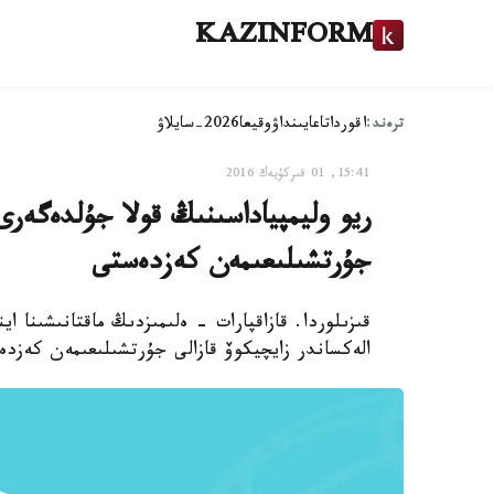
KAZINFORM
ترەند:
اقوردا
تاعايىنداۋ
وقيعا
2026-سايلاۋ
15:41, 01 قىركۇيەك 2016
ريو وليمپياداسىنىڭ قولا جۇلدەگەرى 
جۇرتشىلىعىمەن كەزدەستى
قىزىلوردا. قازاقپارات - ەلىمىزدىڭ ماقتانىشىنا ا
الەكساندر زايچيكوۆ قازالى جۇرتشىلىعىمەن كەزدە