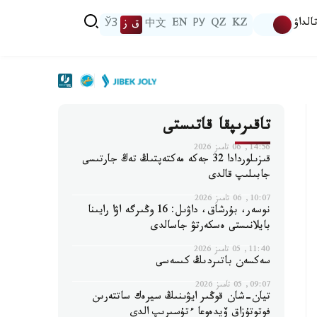
الداۋ
KZ
QZ
РУ
EN
中文
ق ز
ЎЗ
تاقىرىپقا قاتىستى
14:56, 06 تامىز 2026
قىزىلوردادا 32 جەكە مەكتەپتىڭ تەڭ جارتىسى
جابىلىپ قالدى
10:07, 06 تامىز 2026
نوسەر، بۇرشاق، داۋىل: 16 وڭىرگە اۋا رايىنا
بايلانىستى ەسكەرتۋ جاسالدى
11:40, 05 تامىز 2026
سەكسەن باتىردىڭ كىسەسى
09:07, 05 تامىز 2026
تيان-شان قوڭىر ايۋىنىڭ سيرەك ساتتەرىن
فوتوتۇزاق ۆيدەوعا ءتۇسىرىپ الدى