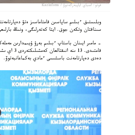
فوتو: اعىباي اياپبەرگەنوۆ / Kazinform
سىناقتان وتكەن جوق. ايتا كەتەرلىگى، ونىڭ بارلىعى
قامتىدى. 13 
دەدى دەپارتامەنت باسشىسى ءمادي بەكماعانبەتوۆ.