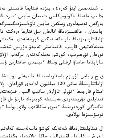
- شىندىعىن ايتۋ كەرەك، بىزدە قىتايعا قاتىستى نەش
«الىپ ەلدىڭ ەكونوميكاسى دامىعان سايىن ءبىزدىڭ 
بەرگەن نەسيەلەرى وسكەن سايىن تاۋەلسىزدىگىمىزگە
جاعىنان، حالقىمىزدىڭ اتالعان سۇراقتارعا ەرەكشە نا
ازاماتتارىمىزدىڭ بار ەكەندىگىن كورسەتەدى. ەكىنش
مەملەكەتپەن قارىم- قاتىناستى تەجەۋ دۇرىس شەشىم 
قورعان تۇرعىزىپ، كورشى مەملەكەتتەن ىرگەنى اۋلاق س
ساراپتاما جاساۋ ارقىلى ونىڭ ءتيىمدى جاقتارىن ۇتىم
استام قارجىعا ءتۇرلى تاۋارلار ساتىپ الىپ، قىزمەتت
قىتايلىق تۋريستەردى مەيلىنشە كوبىرەك تارتۋ ەل قاز
نەگىزگى كوزدەرىنىڭ ءبىرى سانالادى. ولاي بولسا ءبى
قوسۋىمىزعا بولادى.
ال قىتايلىقتاردىڭ شەتەلگە كوشۋ ماسەلەسىنە كەلەتى
ا ق ش، كانادا، اۆستراليا، جاڭا زەلانديا، وڭتۇستى