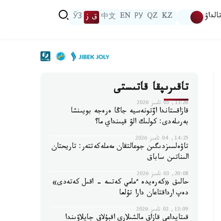
الداۋ
KZ
QZ
РУ
EN
中文
ق ز
ЎЗ
تاقىرىپقا قاتىستى
13:26, 05 تامىز 2026
قازاقستاندا اۆتونەسيە جاڭا ەرەجە بويىنشا
بەرىلەدى: كولىك الۋ قيىنداي ما؟
14:25, 04 تامىز 2026
تاۋەلسىزدىگىن جوعالتقان مەملەكەتتەر: تاريحتان
الىناتىن ساباق
20:08, 03 تامىز 2026
حالىق «كەرەيدە ءمامي كەتسە - اقىل كەتەدى»
دەپ ارداقتاعان دارا تۇلعا
13:09, 02 تامىز 2026
قىتايداعى قازاق مالشىلارى اقبۇلاق جايلاۋىندا