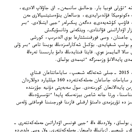
ە ءتۇرلى فوبيا بار. «حالىق سانىمەن- اق جاۋلاپ الادى»،
ەكونوميكا قۇلدىرايدى»، «سالعان ينۆەستيتسيالارى مەن
 قاۋىپ كۇشەيەدى» دەگەن پىكىرلەر ءجيى ايتىلادى. ءبىر
زار اۋداراتىنى قۋانتادى، ويتكەنى وتانسۇيگىش
ى جاعىنان، وسى قورقىنىشتارعا بوي الدىرىپ، كورشى
بولىپ شىقپايدى. بۇكىل شەكارامىزدىڭ بويىنا تاعى ءبىر ۇلى
الا المايمىز عوي. قايتا قىتايدىڭ دامۋ بارىسىنا تەرەڭ
دى پايدالانۋ وزىمىزگە ءتيىمدى بولماق.
ق ح ر باس تۋريزم باسقارماسىنىڭ مالىمەتى بويىنشا، 2015 -جىلى شەتەلگە شىعىپ، ساياحاتتاعان قىتاي
ازاماتتارىنىڭ سانى 120 ميلليون ادامدى قۇراعان. ولار ساياحات جاساعان مەملەكەتتەردە 160 ميلليارد دوللاردان
ەرىن پايدالانعان كورىنەدى. سول سەبەپتى دۇنيە جۇزىندە
ىناسىنا، ورتا جانە شاعىن بيزنەسكە پايدا ءتۇسىرۋدىڭ
ز دە تۋريزمدى دامىتۋ ارقىلى قازىنا قورجىنىنا قوماقتى ۇلەس
ن بولساق، ولاردىڭ ەڭ ءجيى قونىس اۋداراتىن مەملەكەتتەرى -
ك- شىعىس ازيانىڭ دامىعان مەملەكەتتەرى. ولار وسى ەلدەردە