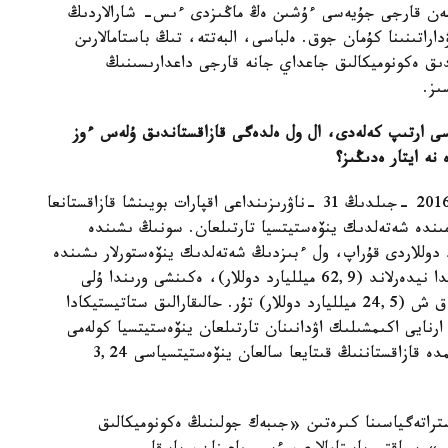
 مەن قارجى جۇيەسى ءۇشىن ەڭ ماڭىزدى ءىس- شارالاردىڭ
داراتىنىنا كۇمان جوق. ەلباسى، البەتتە، تىڭ باستامالارىن
دىق ەكونوميكالىق جاعداي جانە قارجى داعدارىسىنىڭ
ىز.
سى ارتىپ كەلەدى، ال ول ەلدەگى قازاقستاندىق ۇلەس ءوز
نە ايتار ەدىڭىز؟
- ۇلتتىق بانكتىڭ رەسمي دەرەكتەرىنە سۇيەنسەك، 2016 -جىلدىڭ 31 -ناۋرىزىنداعى اقپارات بويىنشا قازاقستانعا
دوللارى كولەمىندە شەتەلدىك ينۆەستيتسيا تارتىلعان. سونىڭ ىشىندە
ەن ينۆەستيتسيا كولەمى 14,7 ميلليارد دوللاردى قۇراپ، ول ءبىزدىڭ شەتەلدىك ينۆەستورلار ىشىندە
ءتورتىنشى مەملەكەت بولىپ تابىلادى. ءبىرىنشى ورىندا نيدەرلاند (62,9 ميلليارد دوللار)، ەكىنشى ورىندا ۇلى
بريتانيا (25,8 ميلليارد دوللار) ، ءۇشىنشى ورىندا ا ق ش (24,5 ميلليارد دوللار) تۇر. حالىقارالىق ستاتيستيكادا
نايى اكىمشىلىك اۋدانىنان تارتىلعان ينۆەستيتسيا كولەمى
5,26 ميلليارد دوللار شاماسىندا. ال ءدال وسى مەرزىمدە قازاقستاننىڭ قىتايعا سالعان ينۆەستيتسياسى 3,24
تراتەگياسىنا كىرەتىن «جىبەك جولىنىڭ ەكونوميكالىق