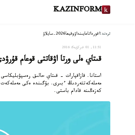
KAZINFORM
ترەند:
اقوردا
تاعايىنداۋ
وقيعا
2026-سايلاۋ
11:51, 01 قىركۇيەك 2016
قىتاي ەلى ورتا اۋقاتتى قوعام قۇرۋد
استانا. قازاقپارات - قىتاي حالىق رەسپۋبليكاسى 
مەملەكەتتەردىڭ ءبىرى. بۇگىندە ەكى مەملەكەت ار
كەزەڭىنە قادام باستى.