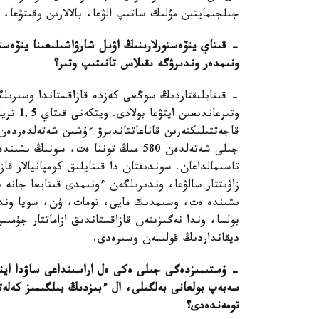
جىلجىمايتىن مۇلىك ساتىپ الۋعا، بالالارىن وقىتۋعا، ب
- قىتاي ينۆەستورلارىنىڭ اۋىل شارۋاشىلىعىنا ينۆەستي
ونىمدەر وندىرۋگە ىقىلاس تانىتىپ وتىر؟
- قىتايلىقتاردىڭ سوڭعى كەزدە قازاقستاندا وسىرىل
وتىرعان
تاسىمالداعان. سوندىقتان دا قىتايلىق كومپانيالار ق
زاۋىتتار سالۋعا، وندىرىلگەن ءونىمدى قىتايعا جانە 
ىشىندە ەت، وسىمدىك مايى، تومات، ۇن، سويا وندىرۋ
بولسا، وندا نەگىزىنەن قازاقستاندىق ازاماتتار جۇم
ديقانداردىڭ قولىمەن وسىرەدى.
- ۇستىمىزدەگى جىلى ەكى ەل اراسىنداعى ساۋدا اينال
سەبەپ بولعانى بەلگىلى، ال ءبىزدىڭ بىلگىمىز كەلەتى
تومەندەدى؟