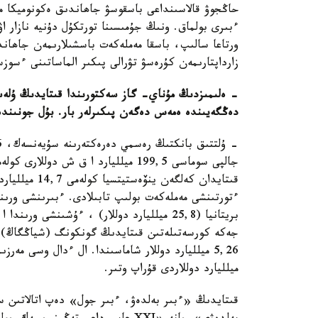
حاڭجوۋ قالاسىنداعى باسقوسۋ جاھاندىق ەكونوميكا
ءبىرى بولماق. ونىڭ جۇمىسىنا تورتكۇل دۇنيە نازار اۋ
ورتاعا سالىپ، باسقا مەملەكەت باسشىلارىمەن جاھان
زارداپتارىمەن كۇرەسۋ تۋرالى پىكىر الماساتىنى ءسوزس
- ەلىمىزدىڭ مۇناي- گاز سەكتورىندا قىتايدىڭ ۇلە
دەڭگەيىندە ەمەس دەگەن پىكىرلەر بار. بۇل جونىندە 
جالپى سوماسى 199,5 ميلليارد ا ق ش 
قىتايدان كەلگ
جەكە كورسەتىلەتىن قىتايدىڭ گونكونگ (شياڭگاڭ) ار
ميلليارد دوللاردى قۇراپ وتىر.
قىتايدىڭ «ءبىر بەلدەۋ، ءبىر جول» دەپ اتالاتىن س