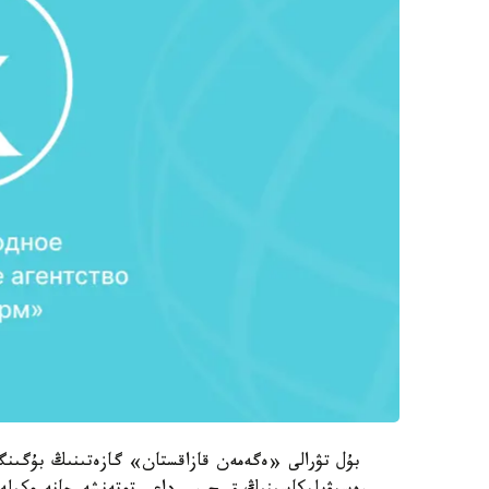
بۇل تۋرالى «ەگەمەن قازاقستان» گازەتىنىڭ بۇگىنگى 