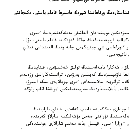
تى ەلشىسى شاحرات نۇرىشيەۆ ءمالىم ەتتى.
تىناستاردىڭ ورناعانىنا شيرەك عاسىرعا قادام باستى. ەكىجاقتى
ىزدىگىن مويىنداعان العاشقى مەملەكەتتەردىڭ ءبىرى.
ەگيالىق ارىپتەستىكتىڭ جاڭا كەزەڭىنە قادام باستى. بۇل،
 ر ءتوراعاسى شي جينپيڭمەن جانە ونىڭ الدىنداعى قىتاي
 ناتيجەسى.
ساق، شەكارا ماسەلەسىنىڭ تولىق شەشىلۋىن، قىتايدىڭ
نعا قاۋىپسىزدىك كەپىلىن بەرۋىن، ترانسشەكارالىق وزەندەر
ك- ترانزيت سالاسىنداعى ءىرى جوبالاردى ىسكە اسىرۋ،
كالىق بايلانىستاردىڭ سەرپىندىلىگىن ايرىقشا اتاپ وتۋگە
 جوعارى دەڭگەيدە دامىپ كەلەدى. قىتاي تاراپىنىڭ
ەڭەسىنىڭ تۇراقتى ەمەس مۇشەلىگىنە سايلاۋ كەزىندە
عى ءوزارا ءىس- قيمىل جانە سەنىم شارالارى جونىندەگى