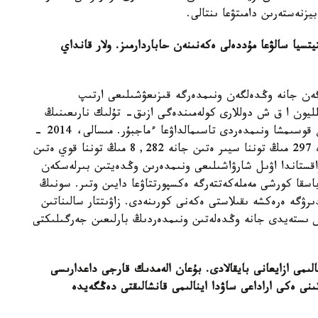
يزنەستەرىن دامىتۋعا ىنتالى.
تسيا سالۋعا مۇددەلى ەكەنىنەن حاباردارمىز. ولار قانداي
گەن جانە وڭدەلگەن ونىمدەرگە قىزىعۋشىلىعى ارتىپ
دىعىن ايتۋعا بولادى. ويتكەنى قىتاي 1,5 تريلليون ا ق ش دوللارى كولەمىندەگى ازىق- تۇلىك نارىعىنىڭ
قاجەتتىلىكتەرىن قاناعاتتاندىرۋ ءۇشىن شەتەلدەردەن قوسىمشا ونىمدەردى تاسىمالداۋعا ءماجبۇر. مىسالى، 2014 -
جىلى شەتەلدەن 580 مىڭ توننا ەت، سونىڭ ىشىندە 297 مىڭ توننا سيىر ەتىن جانە 282, 8 مىڭ توننا قوي ەتىن
ازاقستاندا اۋىل شارۋاشىلىعى ونىمدەرىن وڭدەيتىن بىرلەسكەن
باسقا كورشى مەملەكەتتەرگە ەكسپورتتاۋعا دايىن وتىر. سونىڭ
گە ەرەكشە ىقىلاستى ەكەنى كورىنەدى. زاۋىتتار سالىناتىن
ىس ىستەيدى جانە وڭدەلەتىن ونىمدەردىڭ بارلىعىن جەرگىلىكتى
ىمى ازايعانى بايقالادى. بۇعان الەمدىك قارجى داعدارىسى
نى ەكى اراداعى ساۋدا اينالىمى قانشالىقتى دەڭگەيدە