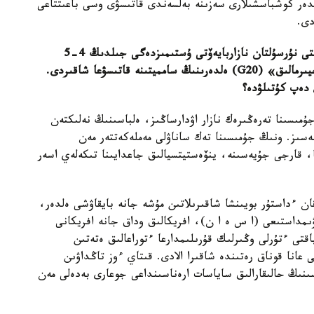
دەر كوشباسشىلارى سەزىنە بەلسەندى قاتىسۋى وسى باعىتتاعى
دى.
- قىتاي ءتوراعاسى شي جينپيڭ قازاقستان پرەزيدەنتى نۇرسۇلتان نازاربايەۆتى ۇستىمىزدەگى جىلدىڭ 4-5
يىرمالىق»
(G20)
ەلدەرىنىڭ سامميتىنە قاتىسۋعا شاقىردى.
 دەپ كۇتىلۋدە؟
تى. ونىڭ جۇمىسىنا تەرەڭىرەك نازار اۋدارساڭىز، ەلباسىنىڭ نەلىكتەن
تۇسىنەسىز. ونىڭ جۇمىسىنا تەك ساناۋلى مەملەكەتتەر مەن
، قارجى جۇيەسىنە، ينۆەستيتسيالىق جاعدايىنا تىكەلەي اسەر
قان ءداستۇر بويىنشا شاقىرىلاتىن مۇشە جانە بايقاۋشى ەلدەر،
مداستىعى (ا س ە ا ن)، افريكالىق وداق جانە افريكانى
ى ءتۇرلى وڭىرلىك قۇرىلىمدارعا ءتوراعالىق ەتەتىن
عانا قوناق رەتىندە شاقىرا الادى. قىتاي ءوز تاڭداۋىن
سىنىڭ حالىقارالىق ساياسات ارەناسىنداعى جوعارى بەدەلى مەن