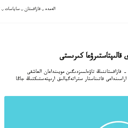
الەمدە
قازاقستان
ساياسات
ت
ى قالىپتاستىرۋعا كىرىستى
- قازاقستاننىڭ تاۋەلسىزدىگىن مويىنداعان العاشقى
اسىنداعى قاتىناستار ستراتەگيالىق ارىپتەستىكتىڭ جاڭا