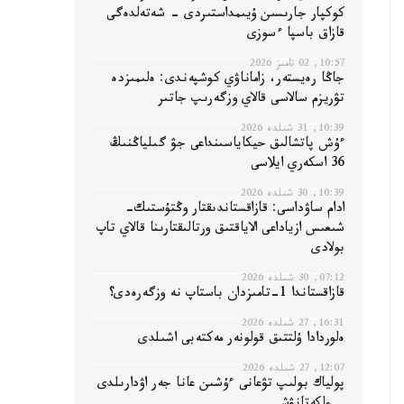
كوكپار جارىسىن ۇيىمداستىردى - شەتەلدەگى
قازاق باسپا ءسوزى
10:57, 02 تامىز 2026
جاڭا رەيستەر، زاماناۋي كوشپەندى: ەلىمىزدە
تۋريزم سالاسى قالاي وزگەرىپ جاتىر
10:39, 31 شىلدە 2026
ءۇش پاتشالىق حيكاياسىنداعى جۋ گىلياڭنىڭ
36 اسكەري ايلاسى
10:39, 30 شىلدە 2026
ادام ساۋداسى: قازاقستاندىقتار وڭتۇستىك-
شىعىس ازياداعى الاياقتىق ورتالىقتارىنا قالاي تاپ
بولادى
07:12, 30 شىلدە 2026
قازاقستاندا 1-تامىزدان باستاپ نە وزگەرەدى؟
16:31, 27 شىلدە 2026
ەلوردادا ۇلتتىق قولونەر مەكتەبى اشىلدى
12:07, 27 شىلدە 2026
پولياك بولىپ تۋعانى ءۇشىن عانا جەر اۋدارىلدى