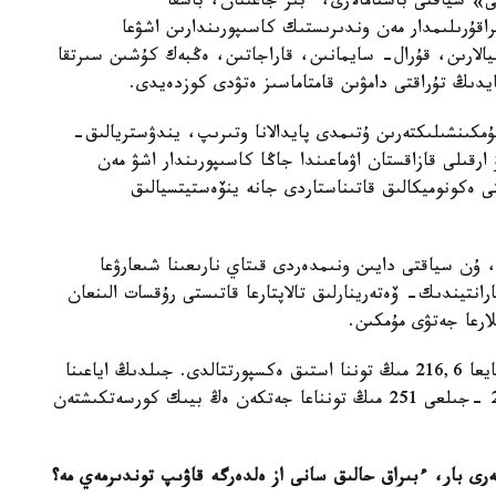
 جىبەك جولى» سياقتى باستامالارى، ءبىر جاعىنان، باسقا
اقۇرىلىمدار مەن وندىرىستىك كاسىپورىندارىن اشۋعا
الارىن، قۇرال- سايمانىن، قاراجاتىن، ەڭبەك كۇشىن سىرتقا
يدىڭ تۇراقتى دامۋىن قامتاماسىز ەتۋدى كوزدەيدى.
مكىنشىلىكتەرىن ۇتىمدى پايدالانا وتىرىپ، يندۋستريالىق-
ارقىلى قازاقستان اۋماعىندا جاڭا كاسىپورىندار اشۋ مەن
ى ەكونوميكالىق قاتىناستاردى جانە ينۆەستيتسيالىق
 سياقتى دايىن ونىمدەردى قىتاي نارىعىنا شىعارۋعا
نتيندىك- ۆەتەرينارلىق تالاپتارعا قاتىستى رۇقسات الىنعان
لارعا جەتۋى مۇمكىن.
بيىلعى جىلدىڭ قاڭتار- شىلدە ايلارى ارالىعىندا قىتايعا 216,6 مىڭ توننا استىق ەكسپورتتالدى. جىلدىڭ اياعىنا
دەيىن وسىنداي قارقىن ساقتالاتىن بولسا، وندا 2014 -جىلعى 251 مىڭ تونناعا جەتكەن ەڭ بيىك كورسەتكىشتەن
رى بار، ءبىراق حالىق سانى از ەلدەرگە قاۋىپ توندىرمەي مە؟