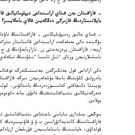
رەسپۋبليكاسىنىڭ ق ح ر- داعى توتەنشە جانە وكىلەت
- قازاقستان مەن قىتاي اراسىنداعى ديپلوماتيالىق قا
بايلانىستاردىڭ قازىرگى دەڭگەيىن قالاي باعالايسىز؟
- قىتاي حالىق رەسپۋبليكاسى - قازاقستاننىڭ تاۋەلس
بۇگىندە ەكى مەملەكەت اراسىنداعى قاتىناستار سترات
ارينە، قازاقستان پرەزيدەنتى ن. نازاربايەۆتىڭ ق ح
باسشىلارىمەن ورتاق ءتىل تابىسا ءبىلۋىنىڭ تىكەلەي
ەكى اراداعى قول جەتكىزگەن جەتىستىكتەرگە توقتال
يادرولىق كلۋبتىڭ باسقا مۇشەلەرىمەن بىرگە قازاقستا
بويىنشا ەكىجاقتى كەلىسسوزدەردىڭ باستالۋىن، كولى
ەنەرگەتيكالىق ىنتىماقتاستىقتىڭ دامۋى جانە ەكونومي
بولادى.
سوڭعى جىلدارى ساياسي باعىتتاعى ىنتىماقتاستىق تا
قازاقستاننىڭ كانديداتۋراسىن ب ۇ ۇ قاۋىپسىزدىك ك
قولداۋى، ەلباسىنىڭ باستاماسىمەن قۇرىلعان ازيادا