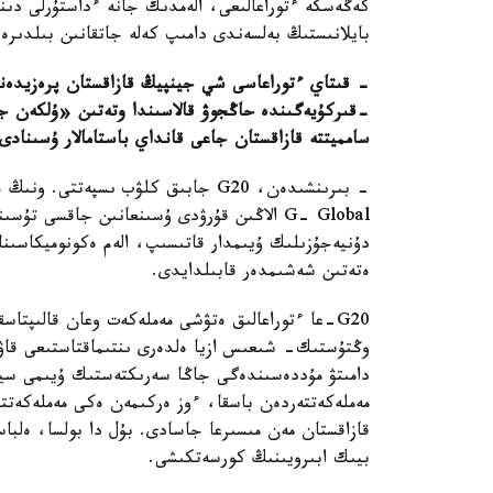
كەڭەسكە ءتوراعالىعى، الەمدىك جانە ءداستۇرلى دىن
بايلانىستىڭ بەلسەندى دامىپ كەلە جاتقانىن بىلدىرە
-قىركۇيەگىندە حاڭجوۋ قالاسىندا وتەتىن «ۇلكەن ج
سامميتتە قازاقستان جاعى قانداي باستامالار ۇسىنادى
- بىرىنشىدەن، G20 جابىق كلۋب ىسپەت
G- Global الاڭىن قۇرۋدى ۇسىنعانىن جاقسى 
دۇنيەجۇزىلىك ۇيىمدار قاتىسىپ، الەم ەكونوميكاسىنا
ەتەتىن شەشىمدەر قابىلدايدى.
G20-عا ءتوراعالىق ەتۋشى مەملەكەت وعان قالىپتاس
وڭتۇستىك- شىعىس ازيا ەلدەرى ىنتىماقتاستىعى قاۋى
دامىتۋ مۇددەسىندەگى جاڭا سەرىكتەستىك ۇيىمى سياقت
مەملەكەتتەردەن باسقا، ءوز ەركىمەن ەكى مەملەكەتتى 
قازاقستان مەن مىسىرعا جاسادى. بۇل دا بولسا، ەلبا
بيىك ابىرويىنىڭ كورسەتكىشى.