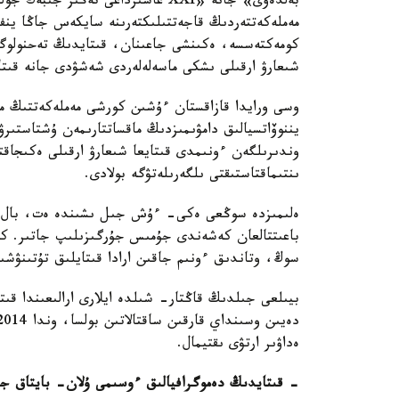
بەلدەۋى» جانە «XXI عاسىرداعى تەڭىز
مەملەكەتتەردىڭ قاجەتتىلىكتەرىنە سايكەس جاڭا ينفر
كومەكتەسسە، ەكىنشى جاعىنان، قىتايدىڭ تەحنولوگي
شىعارۋ ارقىلى ىشكى ماسەلەلەردى شەشۋدى جانە قىتا
وسى ورايدا قازاقستان ءۇشىن كورشى مەملەكەتتىڭ مۇ
يننوۆاتسيالىق دامۋىمىزدىڭ ماقساتتارىمەن ۇشتاستىرۋ 
وندىرىلگەن ءونىمدى قىتايعا شىعارۋ ارقىلى ەكىجاقت
ىنتىماقتاستىقتى ىلگەرىلەتۋگە بولادى.
ەلىمىزدە سوڭعى ەكى- ءۇش جىل ىشىندە ەت، بال، ۇن
باعىتتالعان كەشەندى جۇمىس جۇرگىزىلىپ جاتىر. كارا
سوڭ، وتاندىق ءونىم جاقىن ارادا قىتايلىق تۇتىنۋشى
ەداۋىر ارتۋى ىقتيمال.
- قىتايدىڭ دەموگرافيالىق ءوسىمى ۇلان- بايتاق جە