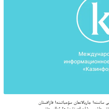
سانىندا جاريالانعان سۇحباتىندا قازاقستان