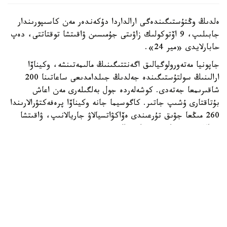
ەلدىڭ وڭتۇستىگىندەگى ارالداردا دۇكەندەر مەن كاسىپورىندار
جابىلىپ، 9 اۆتوكولىك زاۋىتى جۇمىسىن ۋاقىتشا توقتاتتى، دەپ
حابارلايدى «مير 24».
جاپونيا مەتەورولوگيالىق اگەنتتىگىنىڭ مالىمەتىنشە، وكيناۆا
ارالىنىڭ سولتۇستىگىندە جەلدىڭ جىلدامدىعى ساعاتىنا 200
شاقىرىمعا جەتەدى. كوشەلەردە جول بەلگىلەرى مەن اعاش
بۇتاقتارى ۇشىپ جاتىر. كاگوسيما جانە وكيناۆا پرەفەكتۋرالارىندا
260 مىڭعا جۋىق تۇرعىندى ەۆاكۋاتسيالاۋ جاريالانىپ، ۋاقىتشا
ورنالاستىرۋ پۋنكتتەرى دايىندالدى.
بيلىك وكىلدەرىنىڭ حابارلاۋىنشا، قاتتى جەلدىڭ سالدارىنان 70
جاستاعى ءۇش ادام جەڭىل جاراقات العان.
ناحا اۋەجايى جۇما كۇنى جابىلىپ، اۋەجايدان ۇشاتىن جانە
وعان كەلەتىن بارلىق ىشكى جانە حالىقارالىق رەيستەر
توقتاتىلدى.
سينوپتيكتەردىڭ بولجامىنشا، تابيعي اپات شاڭحايعا دا جەتۋى