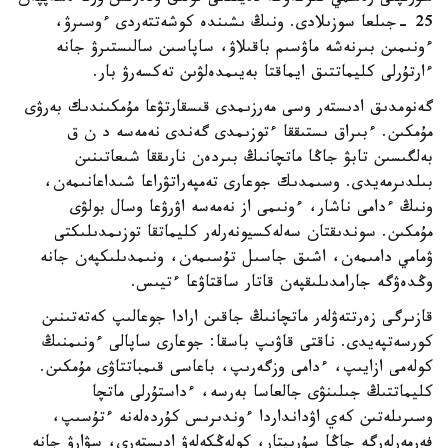
25 -جىلعا سوزىلادى. ونىڭ ىشىندە كوشەتتەردى ءوسىرۋ،
ءونىمىن بىرنەشە ماۋسىم باقىلاۋ، ساپاسىن سالىستىرۋ جانە
ءارتۇرلى كليماتتىق ايماقتا بەيىمدەلۋىن تەكسەرۋ بار.
گەنومدىق ادىستەر وسى مەرزىمدى قىسقارتۋعا مۇمكىندىك بەرۋى
مۇمكىن. ءبىراق ىستىققا ءتوزىمدى گەندى نەمەسە د ن ق
بەلگىسىن تابۋ جاڭا ماتچانىڭ بىردەن نارىققا شىعاتىنىن
بىلدىرمەيدى. وسىمدىك جوعارى تەمپەراتۋراعا شىداعانىمەن،
ونىڭ ءدامى ناشار، ءونىمى از نەمەسە اۋرۋعا وسال بولۋى
مۇمكىن. سوندىقتان سەلەكسيونەرلەر كليماتقا توزىمدىلىكتى
ۋمامي دامىمەن، اشىق جاسىل تۇسىمەن، ونىمدىلىكپەن جانە
وڭدەۋگە جارامدىلىقپەن قاتار ساقتاۋعا ءتيىس.
قازىرگى زەرتتەۋلەر ماتچانىڭ جاقىن ارادا جوعالىپ كەتەتىنىن
كورسەتپەيدى. ناقتى قاۋىپ باسقا: جوعارى ساپالى ءونىمنىڭ
كولەمى ازايىپ، ءدامى وزگەرىپ، باعاسى قىمباتتاۋى مۇمكىن.
كليماتتىڭ جىلىنۋى جالعاسا بەرسە، ءداستۇرلى ماتچا
وسىرىلەتىن كەي اۋدانداردا ءوندىرىس كۇردەلەنە ءتۇسىپ،
فەرمەرلەرگە جاڭا سۇرىپتار، كولەڭكەلەۋ ادىستەرى، سۋارۋ جانە