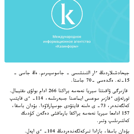
جيحادشىلاردىڭ ءار التىنشىسى - جاسوسپىرىم. ەڭ جاسى -
15-تە. ەگدەسى -70 جاستا.
قازىرگى ۋاقىتتا سيريا نەمەسە يراكتا 266 ادام بولۋى ىقتيمال.
تورتەۋى ءقازىر سوعىس ايماعىنا جىبەرىلسە، 114- ءى قايتىپ
كەلگەندەر، 73- ى ەلىنە قايتۋدى جوسپارلاۋدا. بۇدان باسقا،
157 ادامعا سيريا نەمەسە يراكقا بارماقشى دەگەن كۇدىك
كەلتىرىلىپ وتىر.
بۇدان باسقا، بازادا تىركەلگەندەردىڭ 104- ءى ايەل.