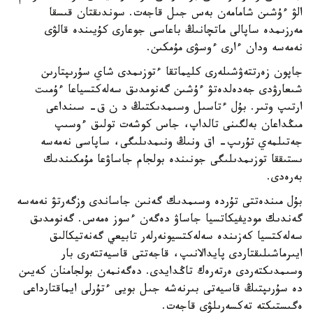
الۋ ءۇشىن شامامەن بەس جىل قاجەت. سوندىقتان قىسقا
مەرزىمدە ساپالى ماتچانىڭ باعاسى جوعارى كۇيىندە قالۋى
نەمەسە ودان ءارى ءوسۋى مۇمكىن.
جاپون زەرتتەۋشىلەرى كليماتقا ءتوزىمدى شاي سۇرىپتارىن
شىعارۋدى جەدەلدەتۋ ءۇشىن گەنومدىق سەلەكتسياعا ءۇمىت
ارتىپ وتىر. بۇل ءتاسىل وسىمدىكتىڭ د ن ق- سىنداعى
مىڭداعان بەلگىنى تالداپ، جاس كوشەت تولىق ءوسىپ
جەتىلمەي تۇرىپ- اق ونىڭ ونىمدىلىگى، ساپاسى نەمەسە
ىستىققا توزىمدىلىگى جونىندە بولجام جاساۋعا مۇمكىندىك
بەرەدى.
بۇل مىندەتتى تۇردە وسىمدىك گەنىن جاساندى وزگەرتۋ نەمەسە
گەندىك موديفيكاتسيا جاساۋ دەگەن ءسوز ەمەس. گەنومدىق
سەلەكتسيا كەزىندە سەلەكتسيونەرلەر تابيعي گەنەتيكالىق
ايىرماشىلىقتاردى پايدالانىپ، قاجەتتى قاسيەتتەرى بار
وسىمدىكتەردى ەرتەرەك تاڭدايدى. دەگەنمەن بولجامنان كەيىن
دە سۇرىپتىڭ قاسيەتى بىرنەشە جىل بويى ءتۇرلى ايماقتارداعى
ەگىستىكتە تەكسەرىلۋى قاجەت.