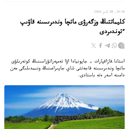
16:18, 08 تامىز 2026
كليماتتىڭ وزگەرۋى ماتچا وندىرىسىنە قاۋىپ
ءتوندىردى
استانا.قازاقپارات - جاپونيادا اۋا تەمپەراتۋراسىنىڭ كوتەرىلۋى
ماتچا وندىرىسىنە قاجەتتى شاي جاپىراعىنىڭ ونىمدىلىگى مەن
دامىنە اسەر ەتە باستادى.