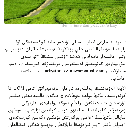
Фото: tawatchai prakobkit/Alamy
اسىرەسە جازعى اپتاپ، جىلى تۇندەر جانە كوكتەمدەگى اۋا
رايىنىڭ قۇبىلمالىلىعى شاي بۇتالارىنا قوسىمشا سالماق ءتۇسىرىپ
وتىر. عالىمدار ماسەلەنى شەشۋ ءۇشىن ىستىققا ءتوزىمدى
سۇرىپتاردى گەنومدىق ادىستەرمەن ىرىكتەۋگە كىرىسكەن، دەپ
حابارلايدى turkystan.kz newscientist.com-عا سىلتەمە
جاساپ.
الايدا الەۋمەتتىك جەلىلەردە تاراعان «تەمپەراتۋرا تاعى 1°C- قا
كوتەرىلسە، ماتچا مۇلدە جوعالادى» دەگەن مالىمدەمەنى عىلىمي
تۇرعىدان دالەلدەنگەن بولجام دەۋگە بولمايدى. قازىرگى
زەرتتەۋلەر كليماتتىڭ جىلىنۋى ءونىم كولەمىن ازايتىپ، جوعارى
ساپالى ماتچانىڭ ءدامىن وزگەرتۋى مۇمكىن ەكەنىن كورسەتەدى.
ءبىراق ناقتى ءبىر گرادۋسقا بايلانعان جويىلۋ شەگى انىقتالعان