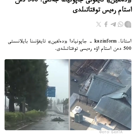
«دەلفين» تايفۋنى جاپونياعا جەتتى: 500 دەن
استام رەيس توقتاتىلدى
استانا. kazinform - جاپونيادا «دەلفين» تايفۋنىنا بايلانىستى
500 دەن استام اۋە رەيسى توقتاتىلدى.
Фото: БелТА