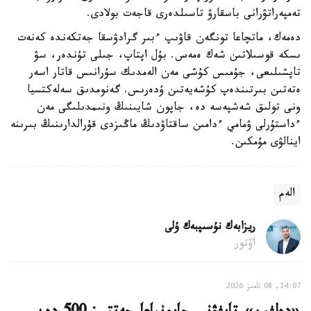
تەمپەراتۋرانى باسقارۋ تاسىلدەرى قاجەت بولادى.
دەمەك، ماتچاعا تونگەن قاۋىپ ءبىر گرادۋسقا جەتكەندە كەنەت
ىسكە قوسىلاتىن شەك ەمەس. بۇل اپتاپ، جىلى تۇندەر، سۋ
تاپشىلىعى، جۇمىس كۇشى مەن الەمدىك سۇرانىس قاتار اسەر
ەتەتىن بىرتىندەپ كۇشەيەتىن ۇدەرىس. گەنومدىق سەلەكتسيا
ونى تولىق شەشپەسە دە، جاپون شايىنىڭ ونىمدىلىگى مەن
ءداستۇرلى ۋمامي ءدامىن ساقتاۋدىڭ ماڭىزدى قۇرالدارىنىڭ بىرىنە
اينالۋى مۇمكىن.
الەم
ريزابەك نۇسىپبەك ۇلى
اۆتور
14:07, 08 تامىز 2026