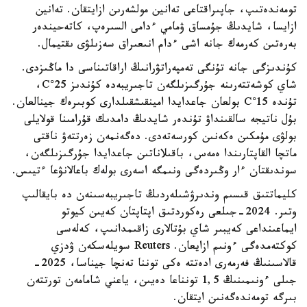
تومەندەتىپ، جاپىراقتاعى تەانين مولشەرىن ازايتقان. تەانين
ازايسا، شايدىڭ جۇمساق ۋمامي ءدامى السىرەپ، كاتەحيندەر
بەرەتىن كەرمەك جانە اشى ءدام انىعىراق سەزىلۋى ىقتيمال.
كۇندىزگى جانە تۇنگى تەمپەراتۋرانىڭ اراقاتىناسى دا ماڭىزدى.
شاي كوشەتتەرىنە جۇرگىزىلگەن تاجىريبەدە كۇندىز 25°C،
تۇندە 15°C بولعان جاعدايدا امينقىشقىلدارى كوبىرەك جينالعان.
بۇل ناتيجە سالقىنداۋ تۇندەر شايدىڭ دامدىك قۇرامىنا قولايلى
بولۋى مۇمكىن ەكەنىن كورسەتەدى. دەگەنمەن زەرتتەۋ ناقتى
ماتچا القاپتارىندا ەمەس، باقىلاناتىن جاعدايدا جۇرگىزىلگەن،
سوندىقتان ءار وڭىردەگى ونىمگە اسەرى بولەك باعالانۋعا ءتيىس.
كليماتتىق قىسىم وندىرۋشىلەردىڭ تاجىريبەسىنەن دە بايقالىپ
وتىر. 2024-جىلعى رەكوردتىق اپتاپتان كەيىن كيوتو
ايماعىنداعى كەيبىر شاي بۇتالارى زاقىمدانىپ، كەلەسى
كوكتەمدەگى ءونىم ازايعان. Reuters سويلەسكەن ۋدزي
قالاسىنىڭ فەرمەرى ادەتتە ەكى توننا تەنچا جيناسا، 2025-
جىلى ءونىمىنىڭ 1,5 تونناعا دەيىن، ياعني شامامەن تورتتەن
بىرگە تومەندەگەنىن ايتقان.