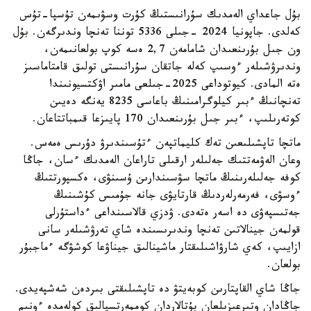
بۇل جاعداي الەمدىك سۇرانىستىڭ كۇرت وسۋىمەن تۇسپا-تۇس
كەلدى. جاپونيا 2024 -جىلى 5336 توننا تەنچا وندىرگەن. بۇل
ون جىل بۇرىنعىدان شامامەن 2,7 ەسە كوپ بولعانىمەن،
وندىرۋشىلەر ءوسىپ كەلە جاتقان سۇرانىستى تولىق قامتاماسىز
ەتە المادى. كيوتوداعى 2025-جىلعى مامىر اۋكتسيونىندا
تەنچانىڭ ءبىر كيلوگرامىنىڭ باعاسى 8235 يەنگە دەيىن
كوتەرىلىپ، ءبىر جىل بۇرىنعىدان 170 پايىزعا قىمباتتاعان.
ماتچا تاپشىلىعىن تەك كليماتپەن ءتۇسىندىرۋ دۇرىس ەمەس.
وعان الەۋمەتتىك جەلىلەر ارقىلى تاراعان الەمدىك ءسان، جاڭا
كوفە جەلىلەرىنىڭ ماتچا سۋسىندارىن ۇسىنۋى، ەكسپورتتىڭ
ءوسۋى، فەرمەرلەردىڭ قارتايۋى جانە جۇمىس كۇشىنىڭ
جەتىسپەۋى دە اسەر ەتەدى. ۋدزي قالاسىنداعى ءداستۇرلى
قولمەن جينالاتىن تەنچا وندىرىسىندە شاي تەرۋشىلەر سانى
ازايىپ، كەي شارۋاشىلىقتار ماشينالىق جيناۋعا كوشۋگە ءماجبۇر
بولعان.
جاڭا شاي القاپتارىن كوبەيتۋ دە تاپشىلىقتى بىردەن شەشپەيدى.
جاڭادان وتىرعىزىلعان بۇتالاردان كوممەرتسيالىق كولەمدە ءونىم