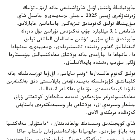
جاپونيانىڭ ۇلتتىق اۋىل شارۋاشىلىعى جانە ازىق-تۇلىك
زەرتتەۋلەرى ۇيىمى 2025 -جىلى «سەيمەي» جاسىل شاي
سۇرپىنىڭ تولىق گەنومدىق تىزبەگىن جاساعانىن حابارلادى.
شامامەن 3,1 ميلليارد جۇپ نەگىزدەن تۇراتىن بۇل دەرەك
جاپوندىق شاي سۇرپى ءۇشىن جاسالعان العاشقى تولىق
انىقتامالىق گەنوم رەتىندە تانىستىرىلدى. «سەيمەي» سەنچاعا
دا، ماتچاعا دا جارامدى جانە بولاشاق سەلەكتسيالىق جۇمىستارعا
ۇلگى سۇرىپ رەتىندە پايدالانىلماق.
تولىق گەنوم عالىمدارعا ءونىم ساپاسى، اۋرۋعا توزىمدىلىك جانە
كليماتتىق كۇيزەلىسكە بەيىمدەلۋمەن بايلانىستى دنق بەلگىلەرىن
تابۋعا كومەكتەسەدى. مۇنداي بەلگىلەر انىقتالسا،
سەلەكتسيونەرلەر جۇزدەگەن نەمەسە مىڭداعان كوشەتتى ۇزاق
جىلدار وسىرمەي اق، بولاشاعى بار وسىمدىكتەردى باستاپقى
كەزەڭدە ىرىكتەي الادى.
شاي كوپجىلدىق وسىمدىك بولعاندىقتان، ءداستۇرلى سەلەكتسيا
وتە باياۋ جۇرەدى. جاپونيادا بۋدانداستىرۋدان باستاپ جاڭا
سۇرىپتى رەسمي تىركەۋگە دەيىنگى تولىق ۇدەرىس ورتا ەسەپپەن