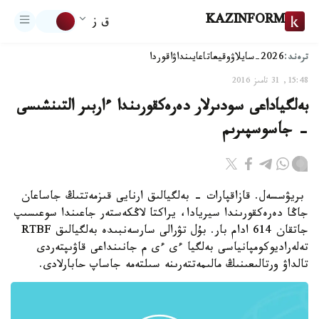
KAZINFORM
ق ز
ترەند:
2026-سايلاۋ
وقيعا
تاعايىنداۋ
اقوردا
15:48, 31 تامىز 2016
بەلگياداعى سودىرلار دەرەكقورىندا ءاربىر التىنشىسى
- جاسوسپىرىم
بريۋسسەل. قازاقپارات - بەلگيالىق ارنايى قىزمەتتىڭ جاساعان
جاڭا دەرەكقورىندا سيريادا، يراكتا لاڭكەستەر جاعىندا سوعىسىپ
جاتقان 614 ادام بار. بۇل تۋرالى سارسەنبىدە بەلگيالىق RTBF
تەلەراديوكومپانياسى بەلگيا ءى ءى م جانىنداعى قاۋىپتەردى
تالداۋ ورتالىعىنىڭ مالىمەتتەرىنە سىلتەمە جاساپ حابارلادى.