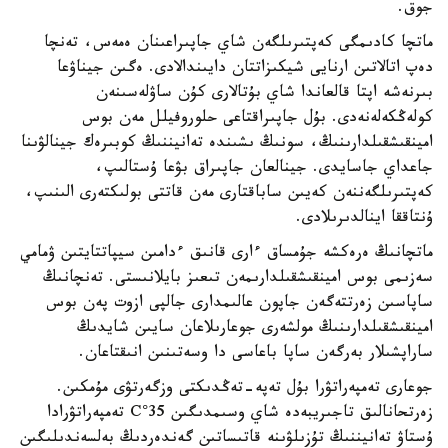
جوق.
ماتچا كادىمگى كەپتىرىلگەن شاي جاپىراعىنان ەمەس، تەنچا
دەپ اتالاتىن ارنايى شيكىزاتتان دايىندالادى. ەگىن جيناۋعا
بىرنەشە اپتا قالعاندا شاي بۇتالارى كۇن ساۋلەسىنەن
كولەڭكەلەنەدى. بۇل جاپىراقتاعى حلوروفيلل مەن بوس
امينقىشقىلدارىنىڭ، سونىڭ ىشىندە تەانيننىڭ كوبىرەك جينالۋىنا
جاعداي جاسايدى. جينالعان جاپىراق بۋعا ۇستالىپ،
كەپتىرىلگەننەن كەيىن ساباقتارى مەن قاتتى بولىكتەرى الىنىپ،
ۇنتاققا اينالدىرىلادى.
ماتچانىڭ ەرەكشە جۇمساق ءارى قانىق ءدامىن سيپاتتايتىن ۋمامي
سەزىمى بوس امينقىشقىلدارىمەن تىعىز بايلانىستى. تەنچانىڭ
ساپاسىن زەرتتەگەن جاپون عالىمدارى جالپى ازوت پەن بوس
امينقىشقىلدارىنىڭ مولشەرى جوعارىلاعان سايىن شايدىڭ
ساراپشىلار بەرگەن ساپا باعاسى دا وسەتىنىن انىقتاعان.
جوعارى تەمپەراتۋرا بۇل تەپە-تەڭدىكتى وزگەرتۋى مۇمكىن.
زەرتحانالىق تاجىريبەدە شاي وسىمدىگىن 35°C تەمپەراتۋرادا
ۇستاۋ تەانيننىڭ تۇزىلۋىنە قاتىساتىن گەندەردىڭ بەلسەندىلىگىن