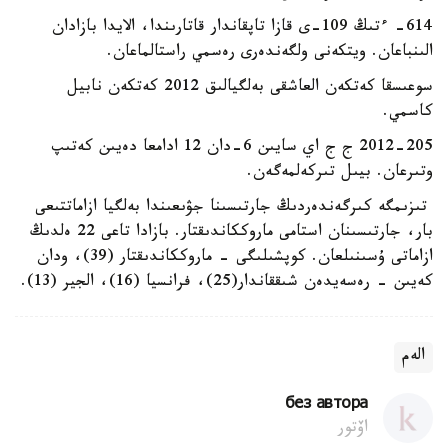
614- ءتىڭ 109-ى قازا تاپقاندار قاتارىندا، الايدا بازادان
الىنباعان. ويتكەنى ولگەندەرى رەسمي راستالماعان.
سوعىسقا كەتكەن العاشقى بەلگيالىق 2012 كەتكەن نابيل
كاسمي.
2012-205 ج ج اي سايىن 6-دان 12 ادامعا دەيىن كەتىپ
وتىرعان. بيىل تىركەلمەگەن.
تىزىمگە كىرگەندەردىڭ جارتىسىنا جۋىعىندا بەلگيا ازاماتتىعى
بار، جارتىسىنان استامى ماروككاندىقتار. بازادا تاعى 22 ەلدىڭ
ازاماتى ۇسىنىلعان. كوپشىلىگى - ماروككاندىقتار (39)، ودان
كەيىن - رەسەيدەن شىققاندار(25)، فرانسيا (16)، الجير (13).
الەم
без автора
اۆتور