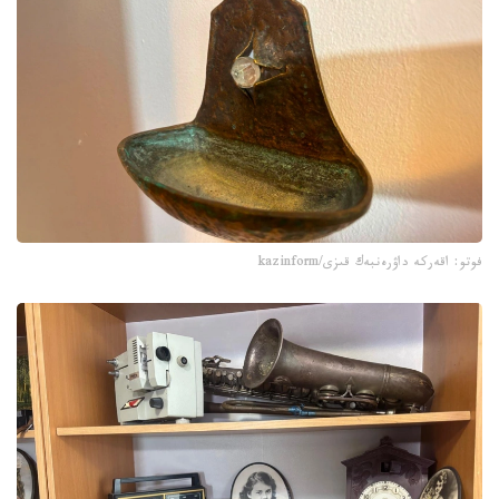
فوتو: اقەركە داۋرەنبەك قىزى/kazinform