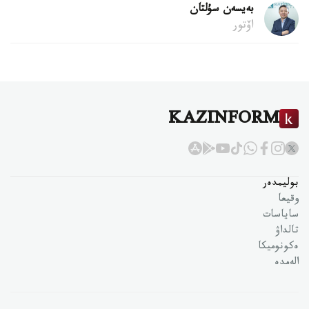
بەيسەن سۇلتان
اۆتور
KAZINFORM
بوليمدەر
وقيعا
ساياسات
تالداۋ
ەكونوميكا
الەمدە