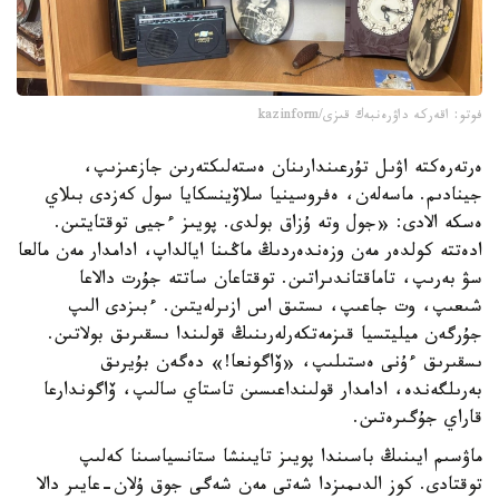
فوتو: اقەركە داۋرەنبەك قىزى/kazinform
ەرتەرەكتە اۋىل تۇرعىندارىنان ەستەلىكتەرىن جازعىزىپ،
جينادىم. ماسەلەن، ەفروسينيا سلاۆينسكايا سول كەزدى بىلاي
ەسكە الادى: «جول وتە ۇزاق بولدى. پويىز ءجيى توقتايتىن.
ادەتتە كولدەر مەن وزەندەردىڭ ماڭىنا ايالداپ، ادامدار مەن مالعا
سۋ بەرىپ، تاماقتاندىراتىن. توقتاعان ساتتە جۇرت دالاعا
شىعىپ، وت جاعىپ، ىستىق اس ازىرلەيتىن. ءبىزدى الىپ
جۇرگەن ميليتسيا قىزمەتكەرلەرىنىڭ قولىندا ىسقىرىق بولاتىن.
ىسقىرىق ءۇنى ەستىلىپ، «ۆاگونعا!» دەگەن بۇيرىق
بەرىلگەندە، ادامدار قولىنداعىسىن تاستاي سالىپ، ۆاگوندارعا
قاراي جۇگىرەتىن.
ماۋسىم ايىنىڭ باسىندا پويىز تايىنشا ستانسياسىنا كەلىپ
توقتادى. كوز الدىمىزدا شەتى مەن شەگى جوق ۇلان-عايىر دالا