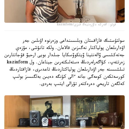
فوتو: اقەركە داۋرەنبەك قىزى/kazinform
سولتۇستىك قازاقستان وبلىسىنداعى وزەرنوە اۋىلىن جەر
اۋدارىلعان پولياكتار نەگىزىن قالاعان. ولكە تانۋشى، مۋزەي
جەتەكشىسى ۆالەنتينا ۆيتكوۆسكايا جىلدار بويى ارحيۆ قۇجاتتارىن
زەرتتەپ، كۋاگەرلەردىڭ ەستەلىكتەرىن جيناعان. ول kazinform
تىلشىسىنە جەر اۋدارىلعان پولياكتاردىڭ تاعدىرى، قازاقتاردىڭ
كورسەتكەن كومەگى جانە ءالى كۇنگە دەيىن بەلگىسىز بولىپ
كەلگەن تاريحي دەرەكتەر تۋرالى ايتىپ بەردى.