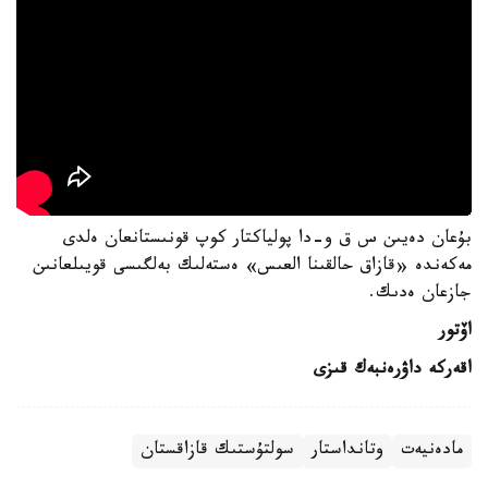
بۇعان دەيىن س ق و-دا پولياكتار كوپ قونىستانعان ەلدى
مەكەندە «قازاق حالقىنا العىس» ەستەلىك بەلگىسى قويىلعانىن
جازعان ەدىك.
اۆتور
اقەركە داۋرەنبەك قىزى
مادەنيەت
وتانداستار
سولتۇستىك قازاقستان