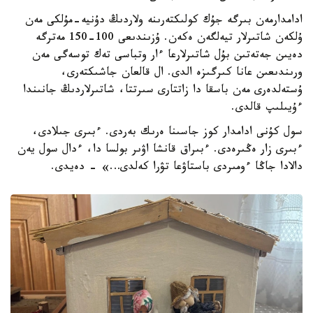
ادامدارمەن بىرگە جۇك كولىكتەرىنە ولاردىڭ دۇنيە-مۇلكى مەن
ۇلكەن شاتىرلار تيەلگەن ەكەن. ۇزىندىعى 100-150 مەترگە
دەيىن جەتەتىن بۇل شاتىرلارعا ءار وتباسى تەك توسەگى مەن
ورىندىعىن عانا كىرگىزە الدى. ال قالعان جاشىكتەرى،
ۇستەلدەرى مەن باسقا دا زاتتارى سىرتتا، شاتىرلاردىڭ جانىندا
ءۇيىلىپ قالدى.
سول كۇنى ادامدار كوز جاسىنا ەرىك بەردى. ءبىرى جىلادى،
ءبىرى زار ەڭىرەدى. ءبىراق قانشا اۋىر بولسا دا، ءدال سول يەن
دالادا جاڭا ءومىردى باستاۋعا تۋرا كەلدى…» - دەيدى.