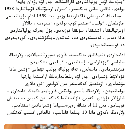
ءبىزدىڭ اۋىل پولياكتاردى قازاقستانعا جەر اۋدارۋدان پايدا
بولدى. ناقتى سانى بەلگىسىز، ءبىراق ارحيۆتىك قۇجاتتاردا 1938
-جىلدىڭ ءبىرىنشى قاڭتارىندا وزەرنىيدا 1559 ادام تۇرعاندىعى
جازىلعان. ءولىم-ءجىتىم كوپ بولدى، اسىرەسە، بالالار
اۋىرتپالىققا، اشتىققا، سۋىققا توزبەدى. بۇل جەرگە پولياكتاردى
عانا ەمەس، نەمىستەردى دە، شەشەن-ينگۋشتەردى، كورەيلەردى
دە قونىستاندىردى.
ادامداردى ەتنيكالىق بەلگىسىنە قاراي دەپورتاتسيالادى. ولاردىڭ
ساياسي كوزقاراسى، ۇستانىمى، ءبىلىمى ەشكىمدى
قىزىقتىرمادى، ماسەلەن، تەك پولياك بولىپ تۋعانى ءۇشىن عانا
قۋدالاۋعا ۇشىرادى. جەر اۋدارىلعانداردىڭ اراسىندا پارتيا
مۇشەلەرى، اۋىلدىق كەڭەستەر مەن كولحوز ءتوراعالارى
بولعانىمەن، ولاردىڭ باسىم بولىگىن قاراپايىم ەڭبەك ادامدارى -
شارۋالار قۇرادى. كەيىن قازاقستانعا كەلگەننەن كەيىن دە تىنىش
قويمادى. مەن 11 ادامنىڭ رەپرەسسياعا ۇشىراعانىن انىقتادىم.
ولاردىڭ ەكەۋى عانا 10 جىلعا قامالىپ، قالعانى اتىلىپ كەتكەن.