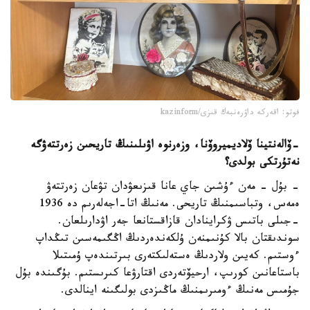
فوتو: اقەركە داۋرەنبەك قىزى/kazinform
-
ۆالەنتينا ۆلاديميروۆنا، وزەرنوە اۋىلىنىڭ تاريحىن زەرتتەۋگە
نە
تۇرتكى بولدى؟
- بۇل - مەن ءۇشىن جاي عانا قىزىعۋدان تۋعان زەرتتەۋ
ەمەس، وتباسىمنىڭ تاريحى. مەنىڭ اتا-اجەلەرىم دە 1936
-جىلى باتىس ۋكراينادان قازاقستانعا جەر اۋدارىلعان.
سوندىقتان بالا كۇنىمنەن ۇلكەندەردىڭ اڭگىمەسىن تىڭداپ
ءوستىم. كەيىن ولاردىڭ ەستەلىكتەرى بىرتىندەپ ۇمىتىلا
باستاعانىن كورىپ، ارحيۆتەردى اقتارۋعا كىرىستىم. بۇگىندە بۇل
جۇمىس مەنىڭ ءومىرىمنىڭ ماڭىزدى بولىگىنە اينالدى.