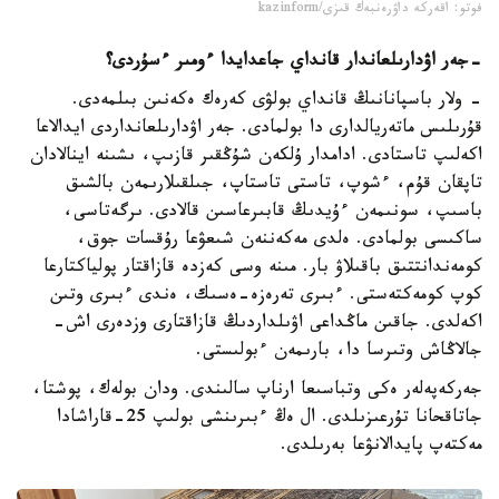
فوتو: اقەركە داۋرەنبەك قىزى/kazinform
-
جەر اۋدارىلعاندار قانداي جاعدايدا ءومىر ءسۇردى؟
- ولار باسپانانىڭ قانداي بولۋى كەرەك ەكەنىن بىلمەدى.
قۇرىلىس ماتەريالدارى دا بولمادى. جەر اۋدارىلعانداردى ايدالاعا
اكەلىپ تاستادى. ادامدار ۇلكەن شۇڭقىر قازىپ، ىشىنە اينالادان
تاپقان قۇم، ءشوپ، تاستى تاستاپ، جىلقىلارىمەن بالشىق
باسىپ، سونىمەن ءۇيدىڭ قابىرعاسىن قالادى. ىرگەتاسى،
ساكىسى بولمادى. ەلدى مەكەننەن شىعۋعا رۇقسات جوق،
كومەندانتتىق باقىلاۋ بار. مىنە وسى كەزدە قازاقتار پولياكتارعا
كوپ كومەكتەستى. ءبىرى تەرەزە-ەسىك، ەندى ءبىرى وتىن
اكەلدى. جاقىن ماڭداعى اۋىلداردىڭ قازاقتارى وزدەرى اش-
جالاڭاش وتىرسا دا، بارىمەن ءبولىستى.
جەركەپەلەر ەكى وتباسىعا ارناپ سالىندى. ودان بولەك، پوشتا،
جاتاقحانا تۇرعىزىلدى. ال ەڭ ءبىرىنشى بولىپ 25-قاراشادا
مەكتەپ پايدالانۋعا بەرىلدى.