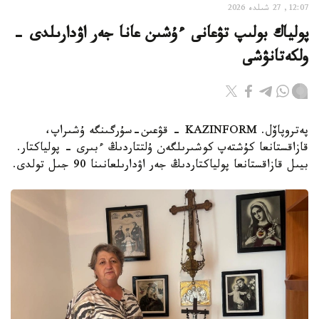
12:07, 27 شىلدە 2026
پولياك بولىپ تۋعانى ءۇشىن عانا جەر اۋدارىلدى -
ولكەتانۋشى
پەتروپاۆل. KAZINFORM - قۋعىن-سۇرگىنگە ۇشىراپ،
قازاقستانعا كۇشتەپ كوشىرىلگەن ۇلتتاردىڭ ءبىرى - پولياكتار.
بيىل قازاقستانعا پولياكتاردىڭ جەر اۋدارىلعانىنا 90 جىل تولدى.