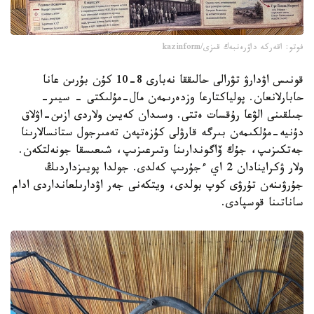
فوتو: اقەركە داۋرەنبەك قىزى/kazinform
قونىس اۋدارۋ تۋرالى حالىققا نەبارى 8-10 كۇن بۇرىن عانا
حابارلانعان. پولياكتارعا وزدەرىمەن مال-مۇلىكتى - سيىر-
جىلقىنى الۋعا رۇقسات ەتتى. وسىدان كەيىن ولاردى ازىن-اۋلاق
دۇنيە-مۇلكىمەن بىرگە قارۋلى كۇزەتپەن تەمىرجول ستانسالارىنا
جەتكىزىپ، جۇك ۆاگوندارىنا وتىرعىزىپ، شىعىسقا جونەلتكەن.
ولار ۋكراينادان 2 اي ءجۇرىپ كەلدى. جولدا پويىزداردىڭ
جۇرۋىنەن تۇرۋى كوپ بولدى، ويتكەنى جەر اۋدارىلعانداردى ادام
ساناتىنا قوسپادى.