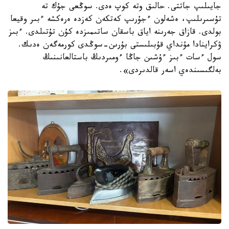
جايىلىپ جاتتى. حالىق وتە كوپ ەدى. سوڭعى جۇك تە
تۇسىرىلىپ، ەشەلون ءجۇرىپ كەتكەن كەزدە ەرەكشە ءبىر وقيعا
بولدى. قازاق جەرىنە اياق باسقان ساتىمىزدە كۇن تۇتىلدى. ءبىز
ۋكراينادا مۇنداي قۇبىلىستى بۇرىن-سوڭدى كورمەگەن ەدىك.
سول ءسات ءبىز ءۇشىن جاڭا ءومىردىڭ باستالعانىنىڭ
بەلگىسىندەي اسەر قالدىردى».