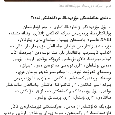
فوتو: اقەركە داۋرەنبەك قىزى/kazinform
-
ەلدى مەكەندەگى مۋزەيدىڭ ەرەكشەلىگى نەدە؟
- بۇل مۋزەيدەگى زاتتاردىڭ ءبارى - جەر اۋدارىلعان
پولياكتاردىڭ وزدەرىمەن بىرگە اكەلگەن زاتتارى. ونىڭ ىشىندە
XVIII عاسىردا باسىلعان بيبليا، سونداي-اق، يكونالار،
تۇرمىستىق زاتتار مەن قولدان جاسالعان بۇيىمدار بار. ءالى دە
اكەلىپ تاپسىرىپ جاتقاندار بار. مىنا بولمەدەن ءبىزدىڭ اتا-
اجەلەرىمىزدىڭ قالاي تۇرعانىن كورۋگە بولادى. ارينە، بۇرىن
ەدەنى بولماعان، ءارى توبەسى دە تومەن ەدى. ءبىراق،
وسىنداي كەرۋەت تۇرعان، اجەلەرىمىز شەبەر بولعان عوي،
توسەك-ورىندى كەستەلەپ تىككەن. جيھازدى دا وزدەرىمەن
بىرگە الىپ كەلگەن. ءار شاڭىراقتا اعاشتان جاسالعان ساندىقتار
بولدى، بۇل بۇيىمدا كيىم كەشەكتى دە، ازىق-تۇلىكتى دە
ساقتادى، ءارى ۇستەل، ءارى ورىندىق بولدى.
مۋزەيگە كەلۋشىلەر از ەمەس. جەرگىلىكتى تۇرعىندارمەن قاتار
قازاقستاننىڭ ءار وڭىرىنەن، سونداي-اق پولشادان ارنايى ىزدەپ