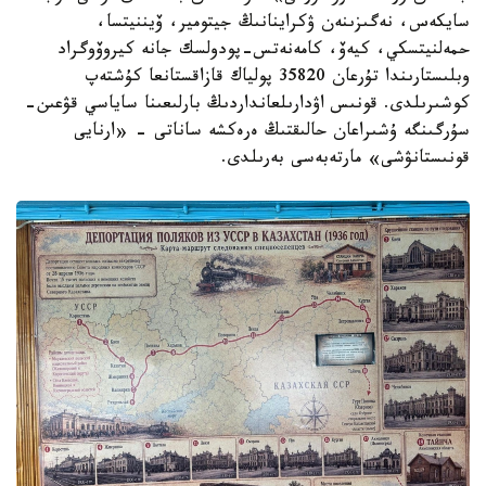
سايكەس، نەگىزىنەن ۋكراينانىڭ جيتومير، ۆيننيتسا،
حمەلنيتسكي، كيەۆ، كامەنەتس-پودولسك جانە كيروۆوگراد
وبلىستارىندا تۇرعان 35820 پولياك قازاقستانعا كۇشتەپ
كوشىرىلدى. قونىس اۋدارىلعانداردىڭ بارلىعىنا ساياسي قۋعىن-
سۇرگىنگە ۇشىراعان حالىقتىڭ ەرەكشە ساناتى - «ارنايى
قونىستانۋشى» مارتەبەسى بەرىلدى.