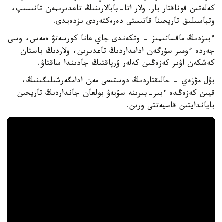
كەلەتىن قوناقتار بار. ولار اتا-بابالارىنىڭ تاعدىرىمەن تانىسىپ،
وتباسىلىق تاريحىنا قاتىستى دەرەكتەردى ىزدەيدى.
ءبىزدىڭ ماقساتىمىز - وتكەندى جاي عانا كورسەتۋ ەمەس، وسى
جەردە ءومىر سۇرگەن ادامداردىڭ تاعدىرىن، ولاردىڭ باستان
كەشكەن اۋىر كەزەڭىن كەلەر ۇرپاقتىڭ جادىندا ساقتاۋ.
بۇل مۋزەي - حالىقتاردىڭ دوستىعى مەن ادامگەرشىلىگىنىڭ،
قيىن كەزەڭدە ءبىر-بىرىنە سۇيەۋ بولعان جانداردىڭ تاريحىن
باياندايتىن قاسيەتتى ورىن.