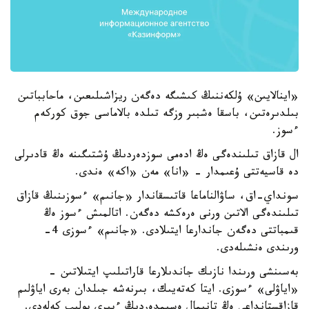
«اينالايىن» ۇلكەننىڭ كىشىگە دەگەن ريزاشىلىعىن، ماحابباتىن
بىلدىرەتىن، باسقا ەشبىر وزگە تىلدە بالاماسى جوق كوركەم
ءسوز.
ال قازاق تىلىندەگى ەڭ ادەمى سوزدەردىڭ ۇشتىگىنە ەڭ قادىرلى
دە قاسيەتتى ۇعىمدار - «انا» مەن «اكە» ەندى.
سونداي-اق، ساۋالناماعا قاتىسقاندار «جانىم» ءسوزىنىڭ قازاق
تىلىندەگى الاتىن ورنى ەرەكشە دەگەن. اتالمىش ءسوز ەڭ
قىمباتتى دەگەن جاندارعا ايتىلادى. «جانىم» ءسوزى 4-
ورىندى ەنشىلەدى.
بەسىنشى ورىندا نازىك جاندىلارعا قاراتىلىپ ايتىلاتىن -
«اياۋلى» ءسوزى. ايتا كەتەيىك، بىرنەشە جىلدان بەرى اياۋلىم
قازاقستانداعى ەڭ تانىمال ەسىمدەردىڭ ءبىرى بولىپ كەلەدى.