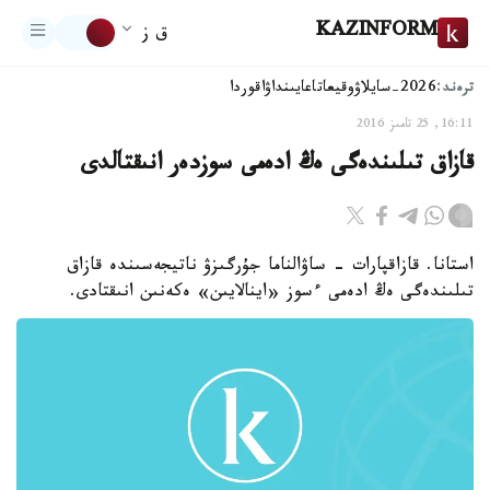
KAZINFORM
ق ز
ترەند:
2026-سايلاۋ
وقيعا
تاعايىنداۋ
اقوردا
16:11, 25 تامىز 2016
قازاق تىلىندەگى ەڭ ادەمى سوزدەر انىقتالدى
استانا. قازاقپارات - ساۋالناما جۇرگىزۋ ناتيجەسىندە قازاق
تىلىندەگى ەڭ ادەمى ءسوز «اينالايىن» ەكەنىن انىقتادى.