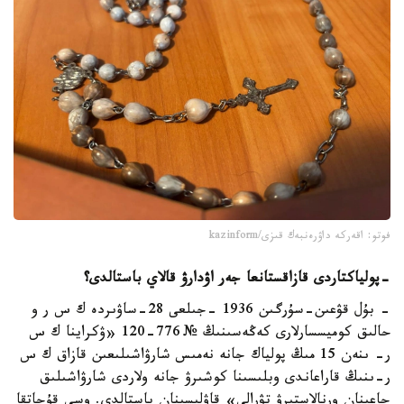
فوتو: اقەركە داۋرەنبەك قىزى/kazinform
-
پولياكتاردى قازاقستانعا جەر اۋدارۋ قالاي باستالدى؟
- بۇل قۋعىن-سۇرگىن 1936 -جىلعى 28-ساۋىردە ك س ر و
حالىق كوميسسارلارى كەڭەسىنىڭ № 776-120 «ۋكراينا ك س
ر- ىنەن 15 مىڭ پولياك جانە نەمىس شارۋاشىلىعىن قازاق ك س
ر-ىنىڭ قاراعاندى وبلىسىنا كوشىرۋ جانە ولاردى شارۋاشىلىق
جاعىنان ورنالاستىرۋ تۋرالى» قاۋلىسىنان باستالدى. وسى قۇجاتقا