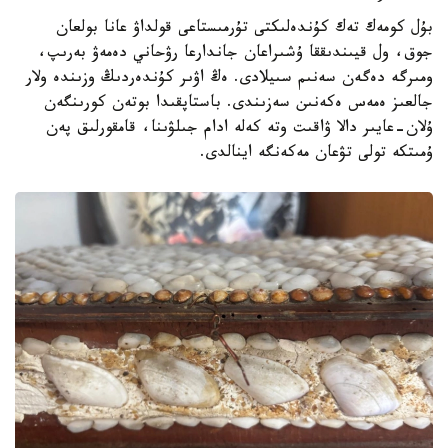
بۇل كومەك تەك كۇندەلىكتى تۇرمىستاعى قولداۋ عانا بولعان
جوق، ول قيىندىققا ۇشىراعان جاندارعا رۋحاني دەمەۋ بەرىپ،
ومىرگە دەگەن سەنىم سىيلادى. ەڭ اۋىر كۇندەردىڭ وزىندە ولار
جالعىز ەمەس ەكەنىن سەزىندى. باستاپقىدا بوتەن كورىنگەن
ۇلان-عايىر دالا ۋاقىت وتە كەلە ادام جىلۋىنا، قامقورلىق پەن
ۇمىتكە تولى تۋعان مەكەنگە اينالدى.