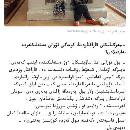
فوتو: اقەركە داۋرەنبەك قىزى/kazinform
-
جەرگىلىكتى قازاقتاردىڭ كومەگى تۋرالى ەستەلىكتەردە
نە
ايتىلادى؟
- بۇل تۋرالى اننا ساۆينسكايا ءوز ەستەلىگىندە ايتىپ كەتەدى:
«بىزگە اۋىلدان شىعۋعا رۇقسات ەتىلمەسە دە، قازاقتار وزدەرى
بىزگە ءجيى كەلەتىن. ءبىز قولىمىزداعى ازىن-اۋلاق زاتتاردى
نانعا، قۇرىلىس ماتەريالدارىنا، جىلى كيىم مەن اياق كيىمگە
ايىرباستايتىنبىز. ولار بۇل جەردىڭ زاڭدى يەلەرى ەدى. سوعان
قاراماستان بىزگە ەشقاشان جاماندىق جاساعان جوق،
كەرىسىنشە، ءاردايىم قول ۇشىن سوزۋعا تىرىستى.
مەيىرىمدىلىك، قوناقجايلىق، جاناشىرلىق - قازاق حالقىنا ءتان
اسىل قاسيەتتەر ەكەنىنە سول كەزدە كوزىمىز جەتتى»، -
دەيدى ول.