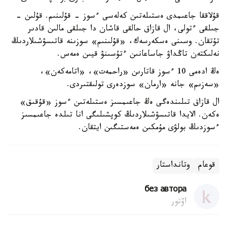
قۇلاققا جاعىمدى ەستىلەتىن كەلەسى ءسوز - قۇلىنىم. قۇلىن -
جىلقى ءتولى، ال قازاق حالقى قاشان دا جىلقى مالىن قادىر
تۇتقان. وسىنى ەسكەرسەك، «قۇلىنىم» سوزىنە قاتىسۋشىلاردىڭ
نەلىكتەن تاڭداۋ جاساعانىن ءتۇسىنۋ قيىن ەمەس.
ەڭ ادەمى 10 ءسوز قاتارىن «راحمەت»، «اتامەكەن»،
«سەزىم» جانە «ارمان» سوزدەرى تولىقتىردى.
ال قازاق تىلىندەگى ەڭ جاعىمسىز ەستىلەتىن ءسوز «قۇقىق»
ەكەن. الايدا قاتىسۋشىلاردىڭ كوپشىلىگى انا تىلدە جاعىمسىز
ءسوزدىڭ بولۋى مۇمكىن ەمەستىگىن ايتقان.
قوعام
وتانداستار
без автора
اۆتور