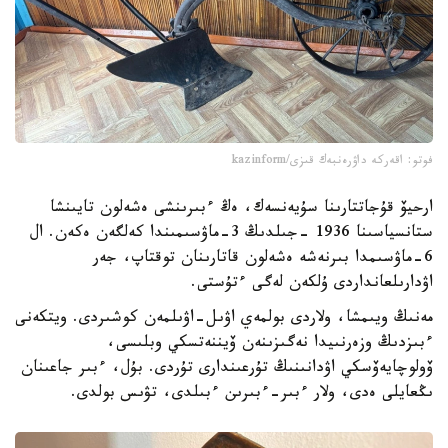
فوتو: اقەركە داۋرەنبەك قىزى/kazinform
ارحيۆ قۇجاتتارىنا سۇيەنسەك، ەڭ ءبىرىنشى ەشەلون تايىنشا
ستانسياسىنا 1936 -جىلدىڭ 3-ماۋسىمىندا كەلگەن ەكەن. ال
6-ماۋسىمدا بىرنەشە ەشەلون قاتارىنان توقتاپ، جەر
اۋدارىلعانداردى ۇلكەن لەگى ءتۇستى.
مەنىڭ ويىمشا، ولاردى بولمەي اۋىل-اۋىلمەن كوشىردى. ويتكەنى
ءبىزدىڭ وزەرنىيدا نەگىزىنەن ۆيننەتسكي وبلىسى،
ۆولوچايەۆسكي اۋدانىنىڭ تۇرعىندارى تۇردى. بۇل، ءبىر جاعىنان
ىڭعايلى ەدى، ولار ءبىر-ءبىرىن ءبىلدى، تۋىس بولدى.