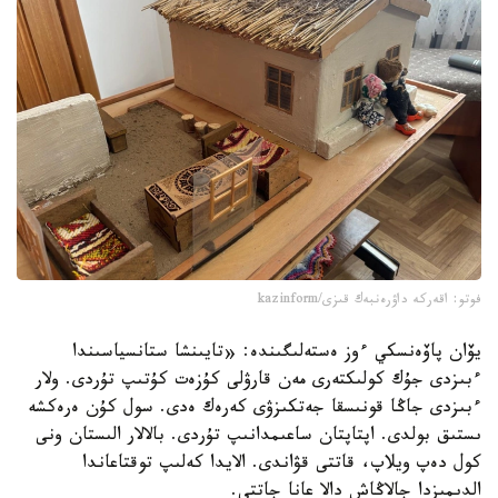
فوتو: اقەركە داۋرەنبەك قىزى/kazinform
يۆان پاۆەنسكي ءوز ەستەلىگىندە: «تايىنشا ستانسياسىندا
ءبىزدى جۇك كولىكتەرى مەن قارۋلى كۇزەت كۇتىپ تۇردى. ولار
ءبىزدى جاڭا قونىسقا جەتكىزۋى كەرەك ەدى. سول كۇن ەرەكشە
ىستىق بولدى. اپتاپتان ساعىمدانىپ تۇردى. بالالار الىستان ونى
كول دەپ ويلاپ، قاتتى قۋاندى. الايدا كەلىپ توقتاعاندا
الدىمىزدا جالاڭاش دالا عانا جاتتى.