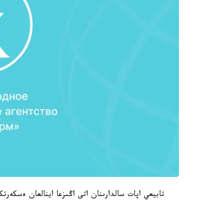
تابيعي اپات سالدارىنان اتى اڭىزعا اينالعان ەسكەر