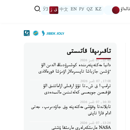
الداۋ
KZ
QZ
РУ
EN
中文
ق ز
ЎЗ
تاقىرىپقا قاتىستى
22:46, 07 تامىز 2026
دانيا مەكتەپتەرىندە كوشىرۋدىڭ الدىن الۋ
ءۇشىن جازباشا تاپسىرمالار اۋىزشا قورعالادى
17:08, 07 تامىز 2026
ترامپ ا ق ش-تا تۋۋ ارقىلى ازاماتتىق الۋ
قۇقىعىن جويعىسى كەلەتىنىن مالىمدەدى
16:30, 07 تامىز 2026
تايلاندتا وقۋشى مەكتەپتە وق جاۋدىرىپ، جەتى
ادام قازا تاپتى
13:24, 07 تامىز 2026
NASA عارىشكەرلەرى عارىشقا ۇشتى