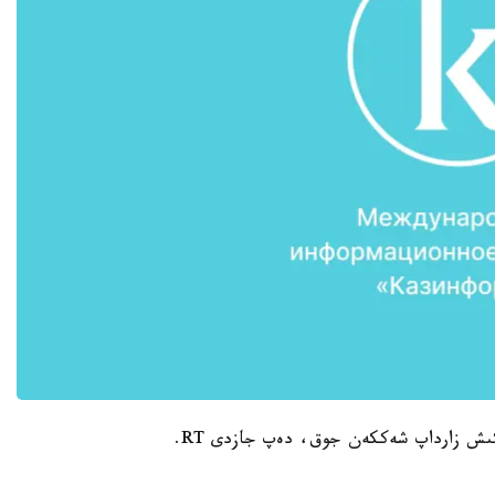
تكىش زارداپ شەككەن جوق، دەپ جازدى RT.