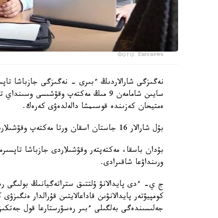
Фото: Euronews
نەگىزگى شارالاردىڭ ءبىرى - نەگىزگى جازباشا تاپسى
سايىن شامامەن 9 مىڭ مەكتەپ وقۋشىسى وس
ەمتيحان كەزىندە قوسىمشا دالەلدەۋى كەرەك.
بۇل شارالار 16 جاستان اسقان ورتا مەكتەپ وقۋشىلارىنا قاتىستى بولادى.
بۇدان باسقا، مەكتەپتەر وقۋشىلاردى جازباشا تاپسىرم
ورىنداۋعا شاقىرادى.
ج ي- ءدى پايدالانۋ ۇلتتىق ستراتەگيانىڭ بولىگى رەت
كومپيۋتەر پايدالانۋىن قاداعالايتىن قۇرالدار ەنگىزۋى
جەلىسىندەگى بەلگىلى ءبىر رەسۋرستارعا قول جەتكى