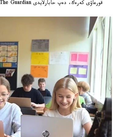
قورعاۋى كەرەك، دەپ حابارلايدى The Guardian.