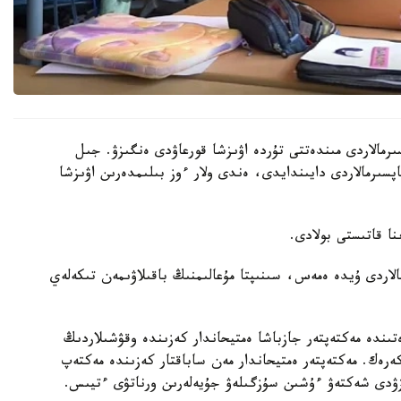
رمالاردى مىندەتتى تۇردە اۋىزشا قورعاۋدى ەنگىزۋ. جىل
ىنداي تاپسىرمالاردى دايىندايدى، ەندى ولار ءوز بىلىمدەرىن اۋىزشا
الاردى ۇيدە ەمەس، سىنىپتا مۇعالىمنىڭ باقىلاۋىمەن تىكەلەي
ىندە مەكتەپتەر جازباشا ەمتيحاندار كەزىندە وقۋشىلاردىڭ
 كەرەك. مەكتەپتەر ەمتيحاندار مەن ساباقتار كەزىندە مەكتەپ
زۋدى شەكتەۋ ءۇشىن سۇزگىلەۋ جۇيەلەرىن ورناتۋى ءتيىس.