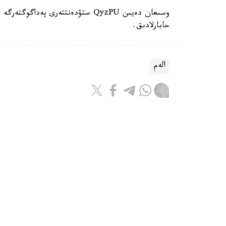
حابارلادىق.
الەم
باقىتجول كاكەش
اۆتور
17:08, 07 تامىز 2026
ترامپ ا ق ش-تا تۋۋ ارقىلى ازاماتت