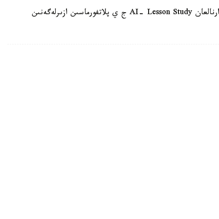
وسىعان دەيىن QyzPU ستۋدەنتتەرى پەداگوگتەرگە ارنالعان AI- Lesson Study ج ي پلاتفورماسىن ازىرلەگەنىن
ىق الۋ قۇقىعىن جويعىسى كەلەتىنىن