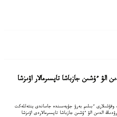
ن الۋ ءۇشىن جازباشا تاپسىرمالار اۋىزشا
جوعارى سىنىپ وقۋشىلارى ءبىلىم بەرۋ جۇيەسىندە جاساندى ينتەللەكت
ۋدىڭ الدىن الۋ ءۇشىن جازباشا تاپسىرمالاردى اۋىزشا