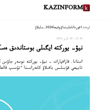
KAZINFORM
ترەند:
اقوردا
تاعايىنداۋ
وقيعا
2026-سايلاۋ
12:43, 20 تامىز 2016
نيۋ- يوركتە ايگىلى بوستاندىق ە
استانا. قازاقپارات - نيۋ- يوركتە نوسەر جاۋىن 
تابيعي قۇبىلىس باقىلاۋ كامەراسىنا ءتۇسىپ قالعا