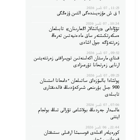
11:25, 07 تامىز 2026
ا ق ش مۋزەيىندەگى التىن ۇزەڭگى
10:24, 07 تامىز 2026
تۋۆاداعى «پاتشالار اڭعارىنان» تابىلعان
ەسكەرتكىشتەر ساق مادەنيەتىن تەرەڭ
زەرتتەۋگە جول اشادى
09:52, 07 تامىز 2026
قىتاي مارستان اكەلىنەتىن توپىراقتى زەرتتەيتىن
ارنايى زەرتحانا تۇرعىزادى
09:25, 07 تامىز 2026
پولشادا بالمۇزداق ساتىلعان ءدامحانا استىنان
900 جىل بۇرىنعى شىركەۋدىڭ قالدىقتارى
تابىلدى
07:06, 07 تامىز 2026
عالىمدار جەردىڭ بولاشاعى تۋرالى تىڭ بولجام
ايتتى
22:44, 06 تامىز 2026
كورەيلەر اقىلدى قوسىمشا ارقىلى ىستىقتان