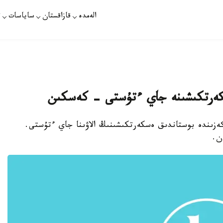
الەمدە
قازاقستان
ساياسات
ت
سكەرتكىشىنە جاي ءتۇستى - كەسكىن
كەزىندە بوستاندىق ەسكەرتكىشىنىڭ الاۋىنا جاي ءتۇستى.
ن.