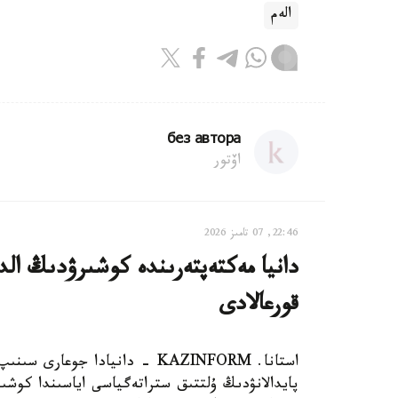
الەم
без автора
اۆتور
22:46, 07 تامىز 2026
دانيا مەكتەپتەرىندە كوشىرۋدىڭ الدى
قورعالادى
استانا. KAZINFORM - دانيادا 
پايدالانۋدىڭ ۇلتتىق ستراتەگياسى اياسىندا كوشىر