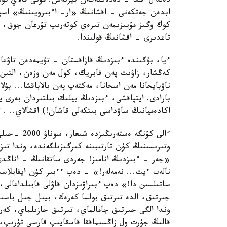
دەلدال اقشا - دەدەكتەگەن بيزنەس. مۇنى قالاي تۇ
ابدەن جەتكەنى - اقشانىڭ «ار- اءبىرويىنىڭ» اسپاندا
كوك وگىز مۇيىزىمەن تىرەي كوتەرىپ تۇرعان جوق، و
تاعدىرى - اقشانىڭ قولىندا.
ءيا، بۇگىندە ءبىزدىڭ قازاقستان - تۇيمەدەن تاۋعا 
كەڭشار، زاۋىت پەن فابريك، كول مەن وزەن، التىن م
بارادى. ايتپاقشى، ءبىزدىڭ بيلىك بىلتىردان بەرى ي
اكادەميانىڭ ساۋداسى بىتكەلى قاشان!) اقشالاي.. . 
ءالى كۇنگە 
وتىرىسىنىڭ كۇن تارتىبىنە كىرگىزىلگەندە، وندا تى
«جەر - ءبىزدىڭ انامىز! جەردى ساتقانىڭ - اناڭدى 
نالەت ءيت... نەمەلەر!» - دەپ ءءبىر كۇن ايقايلاس
جىرتىق، الدە تىرتىق بولسا كەرەك، بيىل جىل باسى
وندا الگى جىرتىق جامالماي، تىرتىق جازىلماي، كەرى
قالىڭ جۇرت ول زاڭسىماققا قاسقايىپ قارسى تۇرىپ، بي