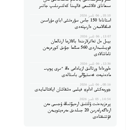
سىر وڭىرىندەگى باقاتام كەسەنەسى مەن
سىعاناق قالاشىعى قالپىنا كەلتىرىلىپ جاتىر
18:10, 06 تامىز 2026
استانادا 150 جاس سۋرەتشى اباي مۇراسىن
قىلقالاممەن دارىپتەدى
13:07, 06 تامىز 2026
بيىل ەل تەاترلارىندا بالالارعا ارنالعان
قويىلىمداردى 560 مىڭعا جۋىق كورەرمەن
تاماشالادى
12:56, 06 تامىز 2026
ەلوردادا ورتالىق ازياداعى ەڭ ءىرى پوپ-
مادەنيەت فەستيۆالى باستالدى
08:16, 06 تامىز 2026
«ورمەكشى ادام» فيلمى ەشقاشان اياقتالمايدى
14:54, 05 تامىز 2026
پرەزيدەنت ۇلتتىق ارحيۆتىڭ ۇجىمى مەن
ارداگەرلەرىن 20 جىلدىق مەرەيتويمەن
قۇتتىقتادى