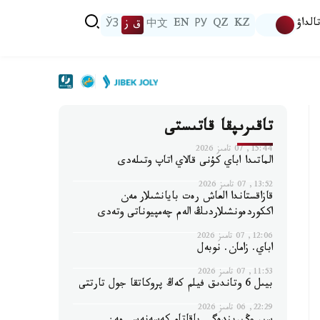
الداۋ
KZ
QZ
РУ
EN
中文
ق ز
ЎЗ
تاقىرىپقا قاتىستى
15:44, 07 تامىز 2026
الماتىدا اباي كۇنى قالاي اتاپ وتىلەدى
13:52, 07 تامىز 2026
قازاقستاندا العاش رەت بايانشىلار مەن
اككوردەونشىلاردىڭ الەم چەمپيوناتى وتەدى
12:06, 07 تامىز 2026
اباي. زامان. نوبەل
11:53, 07 تامىز 2026
بيىل 6 وتاندىق فيلم كەڭ پروكاتقا جول تارتتى
22:29, 06 تامىز 2026