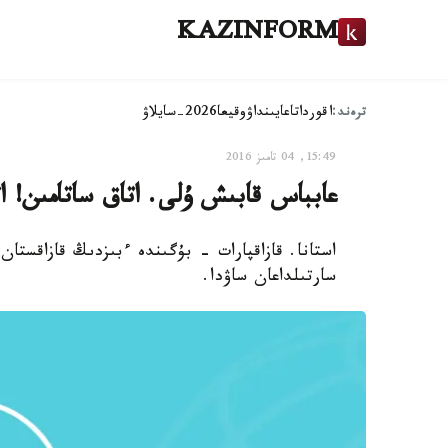
KAZINFORM
ترەند:
اقوردا
تاعايىنداۋ
وقيعا
2026-سايلاۋ
15:49, 04 تامىز 2016
عابباس قابىش ۇلى. اتاق ساتامىن! ا
استانا. قازاقپارات - بۇگىندە ءبىزدىڭ قازاقست
سارتىلداعان ساۋدا.