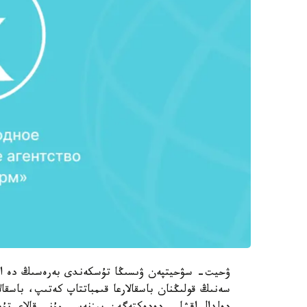
ۋحيت- سۋحيتپەن ۋىسىڭا تۇسكەندى بەرەسىڭ دە الا
سەنىڭ قولىڭنان باسقالارعا قىمباتتاپ كەتىپ، باسقال