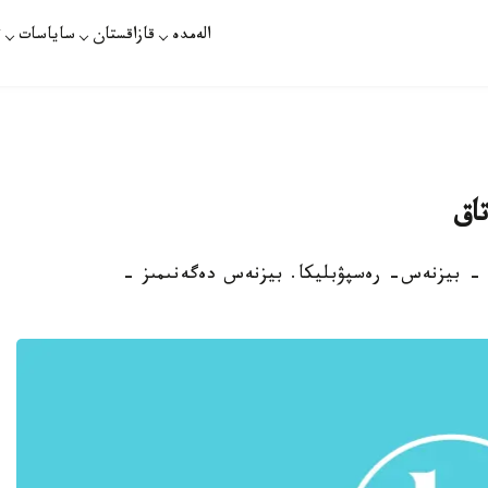
الەمدە
قازاقستان
ساياسات
ت
تاق
ان - بيزنەس- رەسپۋبليكا. بيزنەس دەگەنىمىز -