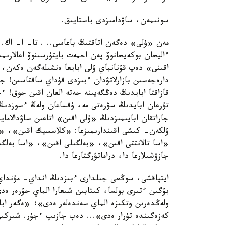
سونىمەن، ساۋدامىزدى باستايىق.
مەن «ۇلى» دەگەن اتاقتىڭ باعاسى.. . تا- ا- اك.. 
ءاليحان بوكەيحانوۆ پەن احمەت بايتۇرسىنوۆ اعالار
اقىنى» دەپ قۇنانباي ۇلى ابايعا ەنشىلەگەن ەكەن، ە
دارەجەسىن بازارلاتۋدان ءبىزدى قۇداي ساقتاسىن! جا
قازاقتا ابايدىڭ دەڭگەيىنە جەتە العان اقىن جوق! ء
تۇرعان ابايدىڭ سۋرەتى مە، ۇقساعان ولەڭ ءسوزدىڭ ق
جاراتقان ابايىمىزدىڭ «ۇلى اقىن» اتاعىن ساۋدالاماي
ۇلكەن- كىشى اقىندارىمىزعا: «كلاسسيك اقىن»، «ك
«اسا تالانتتى اقىن»، «بەلگىلى اقىن»، «اسا بەلگىلى
جازۋشىلارعا دا، دراماتۋرگتارعا دا.
ايتپاقشى، سوڭعى جىلدارى ءبىزدىڭ انداي- مۇنداي اي
بۇگىن ءتىرى بولسا، كىتابىن شىعارا الماي جۇرەر ەد
ولەڭدەرىن وتكىزە الماي سەندەلەر ەدى»؛ «ەگەر ابا
كەزەگىندە تۇرار ەدى»... دەپ جازىپ ءجۇر. شىركى