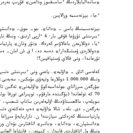
«ساندالبايلاردىڭ ءساسىقسوز وداعىن» قۇرىپ بەرەر
ءجا، بيزنەسىمە ورالايىن.
بيزنەسىمنىڭ باسى - «دانا». جو- جوق، «دانىشپان
ءيا، دوللارمەن باعالاۋىم كەرەك. «نۇر وتان» پارتياس
تۇرعاندا، ونى قالاي ۇمىتپاقپىن؟!
كەلەسى اتاق - «اۋليە». ياعني ونى ءبىرىنشى ەتىپ..
ونىڭ 1.000.000 دوللارعا وتپەۋى مۇمكىن
جۇرگەن مىرزاتاي جولداسبەكوۆ «اۋليەنى» تەگىن تا
70 كە تولعاندا (بۇگىندە مارقۇم، توپىراعى تورقا ب
سويلەپ، ماڭعىستاۋدىڭ اۋليەلەرىن ساناپ شىعىپ، ءاب
بەرگەن- دى. ىلە- شالا «اۋليە» دەپ ەتەكتەي ەتىپ 
پارتياسىنىڭ كەزەكتى سيازىندا ن. نازاربايەۆ مىرزاع
«دانىشپان»، «دانا»، «باتىر» اتاقتارىن بۇدان و
ونىڭ ول اتاقتاردى قايدان، كىمنەن، قانشاعا العان