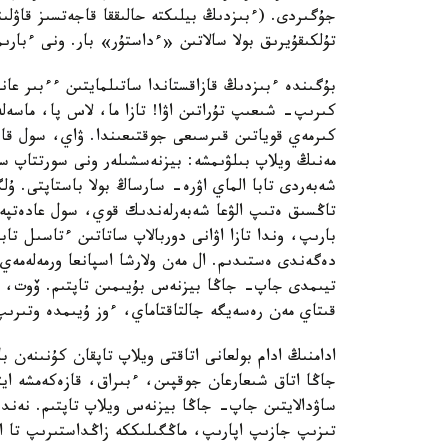
جۇگىردى. (ءبىزدىڭ بيلىكتە حالىققا قاجەتسىز قاۋلىن
تۇلكىقۇيرىق بولا سالاتىن «ءداستۇر» بار. ونى ءبارىمى
بۇگىندە ءبىزدىڭ قازاقستاندا ساتىلمايتىن ءءبىر عان
كىرىپ- شىعىپ تۇراتىن اۋا! تازا ما، لاس پا، ماسە
كىرمەي قوياتىن قىرسىعى جوقتىعىندا. ۋاي، سول قاسي
مەنىڭ ويلاپ بىلۋىمشە: بيزنەسشىلەر ونى سورتتاپ 
شەبەردى تابا الماي اۋرە- سارساڭ بولا باستاپتى. ۇ
تاڭسىق ەتىپ الۋعا شەبەرلەندىك قوي، سول عادەتپە
بارىپ، وندا تازا اۋانى دوربالاپ ساتاتىن ءتاسىل ت
دەگەندى ەستىدىم. ال مەن ولارشا اسپانعا ورمەلەمەي-
تيىمدى جاپ- جاڭا بيزنەس بۇيىمىن تاپتىم. ۆوت، 
قىتاي مەن رەسەيگە جالتاقتاماي، ءوز ۇيىمدە وتىرىپ،
ادامنىڭ ادام بولعانى اتاقتى ويلاپ تاپقان كۇنىنەن
جاڭا اتاق شىعارعان جوقپىن، ءبىراق، قازەكەمشە ايت
ساۋدالايتىن جاپ- جاڭا بيزنەس ويلاپ تاپتىم. نەند
تىزىپ جازىپ اپارىپ، ماڭگىلىككە زاڭداستىرىپ تا ال