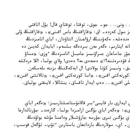
. ونى.. . جو- جوق، توقتا، توقتاي قال! بۇل اتاقتى
ىمىز سول كەزدە- اق: «قازاقتىڭ باس اقىنى»، «قازاقتىڭ ۇلى
ندەشە، ەكەۋىنىڭ ارۋاعىنان اتتاۋدان، اباي اتامىزدىڭ
نە ايتارىم، ەگەر مەن بىردەڭە بىلسەم، ابايدان كەيىن دە
جۇز جاساعان جىراۋىمىز جامبىل اتامىزدىڭ ءوزى: «مىناۋ
ۇدىرەتىنە؟!» دەمەدى مە؟ دەدى! ولاي بولسا، اللا ەرەكشە
ىق، ونىمىز كۇنا بولادى! ال ابەكەڭنىڭ ىزىنە ىلەسكەن
ورنەكتى اقىن»، «اسا كورنەكتى اقىن»، «تالانتتى اقىن»،
 اقىن»... دەپ ايدار تاقساق، ينشاللا، لايىقتى بولماق.
دارى بار قايسىءبىر قالامۇستاعىشتارىمىز: «ەگەر اباي
ى»؛ «ەگەر اباي بۇگىن ارامىزدا بولسا، گازەت- جۋرنالدارعا
ي بۇگىن تىرى جۇرسە جازۋشىلار وداعىنا مۇشە بولۋدىڭ
ن- اي، سولاردىڭ بازدانعان باستارىن ءتۇپ- تۇگەل قوسىپ،