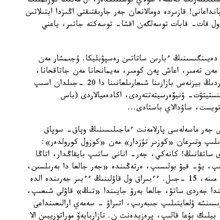
سىنگىلەرىڭ كەلسە، سولاي تۇسىنىڭدەر، ال مەنىڭ كوزىمنىڭ
عانى! قازىردە دومالانعان جەر جارىقتىقتى اڭىزدا ايتىلاتىن
ل قات- قابات توسەلگەن اقشا- توسەكتە جاتىر، ياعني
دەيىنگىسىنىڭ ءبارىن ساتاتىن رەسپۋبليكا. ۇجىمشار مەن
ەن تەمىر، اعاش پەن كومىر، مەيمانحانا مەن جاتاقحانا،
ناۋبايحانا مەن اسحانا، مەكتەپ پەن بالاباقشا... بۇلاردىڭ بيزنەس بازارىنا شىعارىلعانىنا دا 20 -جىلدان اسىپ
نستيتۋت- ۋنيۆەرسيتەتتەردى، اكادەميالاردى (باس
تويست، ساۋدالاي باستادى...
ەستەرىڭىزدە شىعار، سوناۋ 2000 -جىلى جەر ماسەلەسى پارلامەنت ءماجىلىسىنىڭ وپاق- سوپاق
زىلىپ وتىرعان «كوزىر تۇزدار» مەن «كوزول كورولدەر»:
ساتقانىڭ! كانەكي، جەر- انانى ساتىپ بايقاڭدار، اتاڭا
ىپ، يۋ- قيۋ بولىسىپ، ەرتەڭىندە «جەر جالعا دا بەرىلسىن،
ساتىلسىن دا!» دەپ ءبىراۋىزدان قاۋلى قابىلداعالى، مىنە، 15 -جىل. ءءبىراق ول قاۋلىنىڭ ءءبىر جەرىندە الدە
ندا جەردى ساتۋ، جالعا بەرۋ جايىندا «تىڭ» قاۋلى شىعىپ،
سىنشە ۇلعايتىلىپ جىبەرىپ، اتىراۋ - سەمەي ارالىعىنداعى
لىك بۇعا قالىپ، پرەزيدەنت ن. نازاربايەۆ موراتورييىن الا