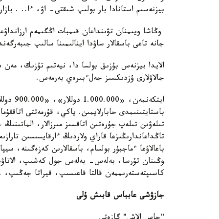
بيزنەسىم استانادا بار بولىپ شىقتى- اۋ، ءا.. . بازا
وڭاشا ويىمنان تۋىنداعان قىمبات اڭگىمەم ارزانداۋعا 
جانە تاعى باسقالار ساۋدا اينالىمىنا سالىپ جىبەرگ
الايدا بيزنەس بۇزىق بولسا دا، نيەتىم تۇزىك، مەن د
جالاۋلارى ۇزدىكسىز جەلءبىرەي بەرمەس.
باستايتىنىمدى حابارلايمىن. ياكي، قۇرمەتتى اتاققۇما
تىلەۋىن تىلەپ جۇرەتىن اتاقسىز مىرزالار، الماتىنىڭ
باعالاۋعا ءماجبۇر بولسام، باسقالارىن كەزەگىنە، سيپات
وڭىنان تۇرسا، بەلەس- بەلەس جول كەشىپ، الاتاۋدى
كاسىپتەستەرىممەن قالتا قاعىسىپ، قيراتا جەڭىپ، «ب
جازۋشى عابباس قابىش ۇلى
"جاس الاش" گازەتى