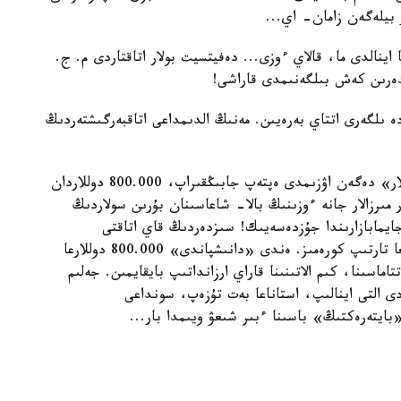
ر بيلەگەن زامان- اي...
اينالدى ما، قالاي ءوزى... دەفيتسيت بولار اتاقتاردى م. ج.
ەندەرىن كەش بىلگەنىمدى قاراشى!
ە ىلگەرى اتتاي بەرەيىن. مەنىڭ الدىمداعى اتاقبەرگىشتەردىڭ
ايتكەنمەن، «1.000.000 دوللار»، «900.000 دوللار» دەگەن اۋزىمدى ەپتەپ جابىڭقىراپ، 800.000 دوللاردان
ر مىرزالار جانە ءوزىنىڭ بالا- شاعاسىنان بۇرىن سولاردىڭ
 جايمابازارىندا جۇزدەسەيىك! سىزدەردىڭ قاي اتاقتى
تاڭداعاندارىڭىزعا قاراي ولاردىڭ ءارقايسىسىن تارازىعا تارتىپ كورەمىز. ەندى «دانىشپاندى» 800.000 دوللارعا
تاماسىنا، كىم الاتىنىنا قاراي ارزانداتىپ بايقايمىن. جەلىم
 التى اينالىپ، استاناعا بەت تۇزەپ، سونداعى
ايتەرەكتىڭ» باسىنا ءبىر شىعۋ ويىمدا بار...