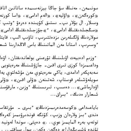
سونىمەن، مەنىڭ سۋ جاڭا بيزنەسىمدە ساتاتىن اتاق
«كورەگەن»، «اۋليە»، «الەم ادامى»، «اسا كورنەكت
وسىلار. ال بۇلار ىپ- ىستىق كۇيىندە دەرەۋ ءوتىپ 
«مىڭجىلدىقتىڭ ادامى»، ء»جۇزجىلدىقتىڭ ادامى»، «
سولاردىڭ ۇلگىلەرىن ىزدەتتىرىپ، تاۋىپ الىپ، قايت
ءوسىرىپ، استانا مەن الماتىنىڭ باس الاڭدارىنا شىع
ءوزىم ادەبيەت اۋىلىنىڭ تۇرعىنى بولعاندىقتان، اۋ
وداعىمىزدا كوزى تىرى اقىن- جازۋشىنىڭ مەرەيتويى 
سەبەپكەر ادامدى، ياكي مەرەيتوي مەن مۇشەلتوي يەل
سويلەۋشىلەر قوستاپ، شەتىنەن «ۇلى اقىن»، «ۇل
اۋدارماشى»... دەسىپ، تىرىسىنىڭ ءوزىن، مارقۇمىنىڭ
شىعارار ەدىك، ءبىراق...
باياعىداعى «كوسەمدەرىمىزدىڭ» ءبىرى - مۇرتقاستى
ەندى ءبىز ولاردان وزىپ، كۇنگە قوندىرۋىمىز كەرە
توتەپ بەرە المايمىز عوي.. .» دەپتى. سوندا لەونيد
تۇندە ۇشىرىڭدار!» دەگەن ەكەن. سول سياقتى.. .