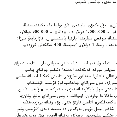
 مە ەدى, جاتسىن شىرىپ!
». بۇل ەكەۋى اعايىندى اتاق بولسا دا، ەكىنشىسىنىڭ
ءبىرىنشى تۇرۋعا قۇقى بار: 4 ءارپى ارتىق، ونىڭ نارقى - 1.000.000 دوللار دا، «دانا» - 900.000 دوللار.
ىنىڭ سوڭعى سيازىندا پارتيا باسشىسى ن. نازاربايەۆ مىرزا:
«دوللاردى ۇمىتىڭدار!» دەسە دە، ا ق ش امان- ەسەندە، ونىڭ 1 دوللارى ءبىزدىڭ 400 تەڭگەنى كوزدەپ
. ءيا، ول قىمبات... ءيا، دىني سيپاتى بار... ءاي، ءبىراق
، سەبەبى: سويلەر سوزگە كەلگەندە الدىندا ەشكىم جوقتاي بولىپ
راتقالى قاشان! سەناتور جازۋشى ءابىش كەكىلبايدىڭ جاسى
ولسىن!)، سول مىرزاتاي جولداسبەكوۆ قۇلشىنا قۇتتىقتاپ
ىشتى سول بابالارىنىڭ تىزىمىنە تىركەپ، «اۋليە» اتاعىن
ماقالا دا جازعان. ايتپاقشى، وسى مىرزاتاي «نۇر وتان»
ا «كەمەڭگەر» اتاعىن تارتۋ ەتتى. وۋ، ونىڭ پرەزيدەنتكە
ن شاقتى جىل بۇرىن بەرگەنى دە ەسىمە ەندى ءتۇسىپ وتىر.
ىن ەشكىم بىلمەيدى. دەمەك، مەنىڭ الەمدە جوق دەپ وتىرعان