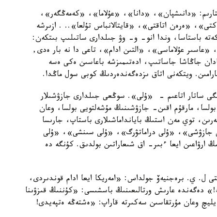
تارىم: «دانىشپان»، «دانا»، «عۇلاما»، «كەمەڭگەر»،
ى»، «ەرەن اتاقتى»، «قايتالانباس تۇلعا».. . ازىرشە
كەتە باستاسا، وندا انو- و- وۋ جىلدارى ساتىلىپ بىتكەن:
عاسىر عۇلاماسى»، «التىن ادام»، تاعى دا نە بار ەدى,
ادان جاڭاشا جاساتىپ، ادەتىمىزشە باعاسىن ەكى ەسە
ارامىن. ويتكەنى اتاق ىزدەگەندەردىڭ كوبى سول ماڭدا.
ەلگى ساتار اتاعىم - «ۇلى». سوڭعى جىلدارى جازۋشىلار
بولسا، مارقۇم اقىن- جازۋشىنىڭ مۇشەلتويى بولسا، وعان
ەرىن، توي مەن استىڭ بايانداماشىلارى باستاپ، جارىسا
ى جازۋشى»، «ۇلى دراماتۋرگ»، «ۇلى سىنشى»، «ۇلى
 ارۋاعىن ايعا ءبىر- اق شىعاراتىن بولدىق. كۇنگە دە
 ل. ي. برەجنيەۆ جولداس: «امەريكا ايعا ادام قوندىردى،
ك!» دەگەندە عارىش ورتالىعىنىڭ باسشىسى: «كۇننىڭ قىزۋىنا
 يليچ وعان مۇرتقاسىن سەكىرتە قاراپ: «ەشتەڭە ەتپەيدى!