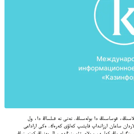
سىڭ، قوساسىڭ دا بولەسىڭ. نەنى نە قىلساڭ دا، ول
اردان ساعان ارزانداپ قايتىپ كەلۋى كەرەك. ەكى اراداعى