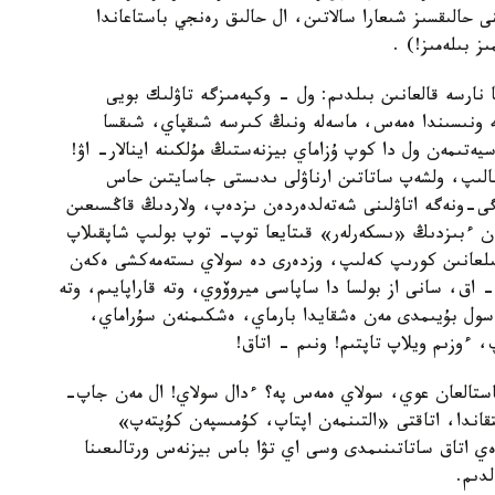
ى حالىقسىز شىعارا سالاتىن، ال حالىق رەنجي باستاعاندا
ز بىلەمىز!) .
ا نارسە قالعانىن بىلدىم: ول - وكپەمىزگە تاۋلىك بويى
لە ونىسىندا ەمەس، ماسەلە ونىڭ كىرسە شىقپاي، شىقسا
ەتىمەن ول دا كوپ ۇزاماي بيزنەستىڭ مۇلكىنە اينالار- اۋ!
سالىپ، ولشەپ ساتاتىن ارناۋلى ىدىستى جاسايتىن حاس
لگى-ونەگە اتاۋلىنى شەتەلدەردەن ىزدەپ، ولاردىڭ قاڭسىعىن
ن ءبىزدىڭ «ىسكەرلەر» قىتايعا توپ- توپ بولىپ شاپقىلاپ
ابىلعانىن كورىپ كەلىپ، وزدەرى دە سولاي ىستەمەكشى ەكەن
 اق، سانى از بولسا دا ساپاسى ميروۆوي، وتە قاراپايىم، وتە
سول بۇيىمدى مەن ەشقايدا بارماي، ەشكىمنەن سۇراماي،
 ءوزىم ويلاپ تاپتىم! ونىم - اتاق!
 باستالعان عوي، سولاي ەمەس پە؟ ءدال سولاي! ال مەن جاپ-
قاندا، اتاقتى «التىنمەن اپتاپ، كۇمىسپەن كۇپتەپ»
ەي اتاق ساتاتىنىمدى وسى اي تۋا باس بيزنەس ورتالىعىنا
دىم.