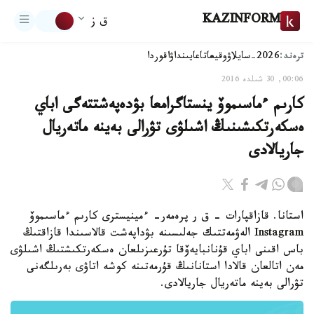
KAZINFORM
ق ز
ترەند:
2026-سايلاۋ
وقيعا
تاعايىنداۋ
اقوردا
00:06, 30 شىلدە 2016
كارىم ءماسىموۆ ينستاگرامعا بۋدەپەشتتەگى اباي
ەسكەرتكىشىنىڭ اشىلۋى تۋرالى بەينە ماتەريال
جاريالادى
استانا. قازاقپارات - ق ر پرەمەر- ءمينيسترى كارىم ءماسىموۆ
Instagram الەۋمەتتىك جەلىسىنە بۋداپەشت قالاسىندا قازاقتىڭ
باس اقىنى اباي قۇنانبايەۆقا تۇرعىزىلعان ەسكەرتكىشتىڭ اشىلۋى
مەن اتالعان قالادا استانانىڭ قۇرمەتىنە كوشە اتاۋى بەرىلگەنى
تۋرالى بەينە ماتەريال جاريالادى.