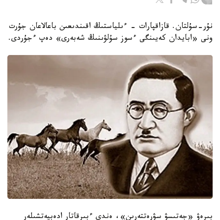
نۇر-سۇلتان. قازاقپارات - ءىلياستىڭ اقىندىعىن باعالاعان جۇرت
ونى «ابايدان كەيىنگى ءسوز سۇلۋىنىڭ شەبەرى» دەپ ءجۇردى.
بىرەۋ «جەتىسۋ سۋرەتتەرىن»، ەندى ءبىرقاتار ادەبيەتشىلەر