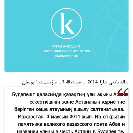
سالتاناتتى شارا 2014 -جىلدىڭ 3- ماۋسىمىندا بولعان.
Будапешт қаласында қазақтың ұлы ақыны Абай
ескерткішінің және Астананың құрметіне
берілген көше атауының ашылу салтанатында.
Мажарстан. 3 маусым 2014 жыл. На открытии
памятника великого казахского поэта Абая и
названии улицы в честь Астаны в Будапеште.