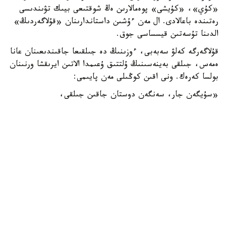
«كۇي»، «كۇيشى» پوەمالارىن ەڭ شوقتىعى بيىك تۋىندىسى
رەتىندە باعالادى. ال مەن ءۇشىن داستاندارىنان «قۇلاگەردىڭ»
الدىنا تۇسەتىن قيسساسى جوق.
قۇلاگەرگە كەلۋ سەبەبى، ءوزىنىڭ دە جىلقىعا جاقىندىعىنان عانا
ەمەس، جىلقى بەينەسىنىڭ ۇلتتىق ۇعىمدا الاتىن ايرىقشا ورنىنان
بولسا كەرەك. ونى اقىن كوڭىلى مەن پايىمى:
«سۇيگەن جار، سەنگەن دوستان جاقىن جىلقى،
بىلگەن جان بەكەر دەمەس اتتىڭ جايىن»، - دەپ جىرلايدى.
اقانداي اقىنعا قيامەتتىك سەرىك بولعان ورەن جۇيرىكتىڭ ۇلى
جىڭگىر استىڭ ۇستىندە، ءدۇيىم حالىقتىڭ الدىندا جاسالعان
جاۋىزدىقتان بولعان ءولىمى - ءىلياستىڭ وزەگىنە شوق
تاستاماي قويماعان. ەڭ ءبىرىنشى ىقىلاسى مەن قۇلقىن العانى -
سەرىنىڭ بوستان بولمىسى مەن ازاماتتىق ايبىنى. سونداي- اق،
ونىڭ ولەڭ- جىرى عانا ەمەس، ەلدىڭ ءسوزىن سويلەگەن
مىنەزى كوكەيىنە قوندى.
«تۇسىندا سەرى بولسىن، پەرى بولسىن،