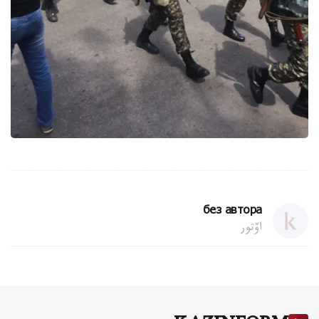
без автора
اۆتور