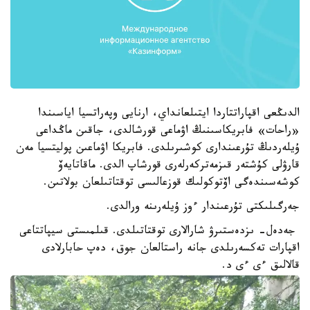
الدىڭعى اقپاراتتاردا ايتىلعانداي، ارنايى وپەراتسيا اياسىندا
«راحات» فابريكاسىنىڭ اۋماعى قورشالدى، جاقىن ماڭداعى
ۇيلەردىڭ تۇرعىندارى كوشىرىلدى. فابريكا اۋماعىن پوليتسيا مەن
قارۋلى كۇشتەر قىزمەتركەرلەرى قورشاپ الدى. ماقاتايەۆ
كوشەسىندەگى اۆتوكولىك قوزعالىسى توقتاتىلعان بولاتىن.
جەرگىلىكتى تۇرعىندار ءوز ۇيلەرىنە ورالدى.
جەدەل- ىزدەستىرۋ شارالارى توقتاتىلدى. قىلمىستى سيپاتتاعى
اقپارات تەكسەرىلدى جانە راستالعان جوق، دەپ حابارلادى
قالالىق ءى ءى د.