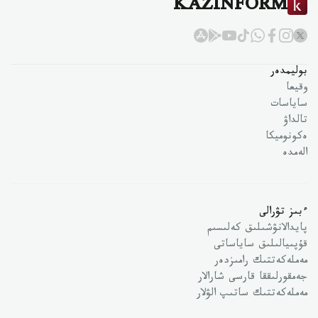
KAZINFORM
بوليمدەر
وقيعا
ساياسات
تالداۋ
ەكونوميكا
الەمدە
ءبىز تۋرالى
پايدالانۋشىلىق كەلىسىم
قۇپىيالىلىق ساياساتى
مەملەكەتتىك رامىزدەر
جەمقورلىققا قارسى شارالار
مەملەكەتتىك ساتىپ الۋلار