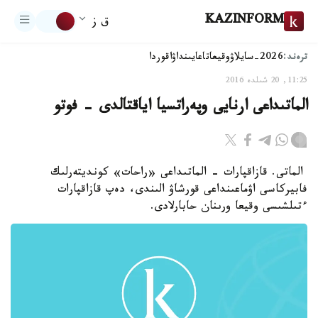
KAZINFORM
ق ز
ترەند:
2026-سايلاۋ
وقيعا
تاعايىنداۋ
اقوردا
11:25, 20 شىلدە 2016
الماتىداعى ارنايى وپەراتسيا اياقتالدى - فوتو
الماتى. قازاقپارات - الماتىداعى «راحات» كونديتەرلىك
فابيركاسى اۋماعىنداعى قورشاۋ الىندى، دەپ قازاقپارات
ءتىلشىسى وقيعا ورىنان حابارلادى.