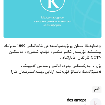
«قىتايدىڭ حىنان پروۆينتسياسىنداعى شاتقالداعى 1000 مەترلىك
بيىكتىكتە تۋريستەر شاتىر تىگىپ، تۇنەپ شىقتى»، دەلىنگەن
CCTV تاراتقان حابارلامادا.
بۇل - جەرگىلىكتى جەردە اتالىپ وتىلەتىن كەمپينگ-
فەستيۆالدىڭ باستالۋ قۇرمەتىنە ارنايى ۇيىمداستىرىلعان شارا.
الەم
без автора