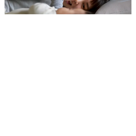
فوتو: كوللاج: Kazinform/ Freepik
نەلىكتەن تولەم كولەمى ازايدى؟
الماتى قالاسى بويىنشا «مەملەكەتتىك الەۋمەتتىك ساقتاندىرۋ
قورى» فيليالى ديرەكتورىنىڭ ورىنباسارى بالعىن ساتبەك
قىزىنىڭ ايتۋىنشا، ەندى الەۋمەتتىك تولەمدى ەسەپتەۋ كەزىندە
ايەلدىڭ ايلىق تابىسى ەڭ تومەنگى جالاقىنىڭ (ە ت ج) جەتى
ەسەلەنگەن مولشەرىنەن اسپايتىن كولەمدە عانا ەسەپكە الىنادى.
2026 -جىلى بۇل شەك 595 مىڭ تەڭگەنى قۇرايدى. ياعني،
ايەلدىڭ ناقتى جالاقىسى بۇدان جوعارى بولسا دا، تولەمدى
ەسەپتەۋ كەزىندە 595 مىڭ تەڭگەدەن اساتىن بولىگى
ەسكەرىلمەيدى.