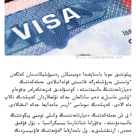
Фото: coximmigration.com
پيلوتتىق جوبا باستاپقىدا دومينيكان رەسپۋبليكاسىنان كەلگەن
ءوتىنىش بەرۋشىلەرگە قاتىستى قولدانىلادى. مەملەكەتتىك
دەپارتامەنتتىڭ مالىمەتىنشە، كونسۋلدىق قىزمەتكەرلەر «قوعام
ءۇشىن ماسىل» دەپ سانالعان جەكە تۇلعالاردان كەپىلدىك تالاپ
ەتە الادى. كەپىلدىك سوماسى ءاربىر جاعدايعا جەكە انىقتالادى.
ا ق ش مەملەكەتتىك دەپارتامەنتىنىڭ وكىلى توممي پيگوتتتىڭ
مالىمدەۋىنشە، «قۇراما شتاتتارىنا يمميگراتسيا - بۇل قۇقىق
ەمەس، ارتىقشىلىق». ول باعدارلاما الەۋمەتتىك قاۋىپسىزدىك