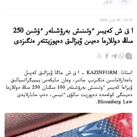
اۆتور
12:39, 06 تامىز 2026
ا ق ش كەيبىر ءوتىنىش بەرۋشىلەر ءۇشىن 250
مىڭ دوللارعا دەيىن ۆيزالىق دەپوزيتتەر ەنگىزدى
استانا. KAZINFORM – ا ق ش جاڭا ۆيزالىق كەپىل
باعدارلاماسىن ەنگىزىپ جاتىر، وعان سايكەس يمميگراتسيالىق
ۆيزاعا كەيبىر ءوتىنىش بەرۋشىلەر 100 مىڭنان 250 مىڭ دوللارعا
دەيىنگى كولەمدە دەپوزيت سالۋى ءتيىس، دەپ حابارلايدى
Bloomberg Law.