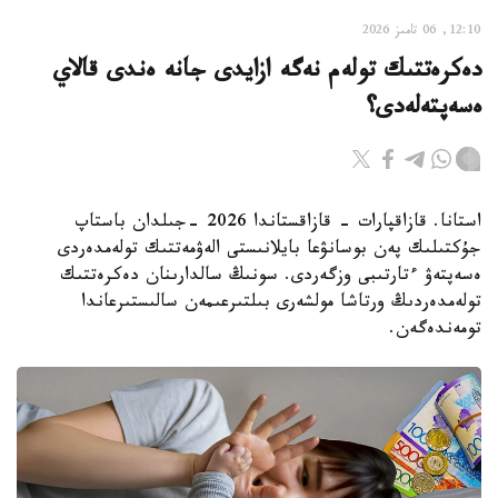
12:10, 06 تامىز 2026
دەكرەتتىك تولەم نەگە ازايدى جانە ەندى قالاي
ەسەپتەلەدى؟
استانا. قازاقپارات - قازاقستاندا 2026 -جىلدان باستاپ
جۇكتىلىك پەن بوسانۋعا بايلانىستى الەۋمەتتىك تولەمدەردى
ەسەپتەۋ ءتارتىبى وزگەردى. سونىڭ سالدارىنان دەكرەتتىك
تولەمدەردىڭ ورتاشا مولشەرى بىلتىرعىمەن سالىستىرعاندا
تومەندەگەن.