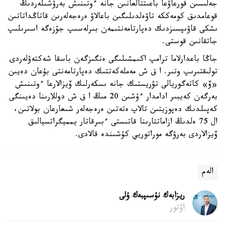
جەلىسىن قورعاۋعا باعىتتالعانىن جانە ءوتىنىش بەرۋشىلەردىڭ
قوعامدىق كومەككە تاۋەلدىلىگىن باعالاۋ ەرەجەلەرىن قاتاڭداتاتىن
ىشكى قاۋىپسىزدىك دەپارتامەنتىمەن بىرلەسىپ جۇزەگە اسىرىلىپ
جاتقانىن قوستى.
جاڭا باعدارلاما ترامپ اكىمشىلىگى ەنگىزگەن باسقا شەكتەۋلەردى
تولىقتىرىپ وتىر. ا ق ش مەملەكەتتىك دەپارتامەنتى بۇعان دەيىن
«ۆ» كاتەگوريالى تۋريستىك جانە ىسكەرلىك ۆيزالارعا ءوتىنىش
بەرگەن كەيبىر ادامدار ءۇشىن 20 مىڭ ا ق ش دوللارىنا دەيىنگى
كەپىلدىك دەپوزيتىن تالاپ ەتەتىن ەرەجەلەر شىعارعان بولاتىن،
ال 75 ەلدىڭ ازاماتتارىنا قاتىستى ءبىرقاتار يمميگراتسيالىق
ۆيزالاردى بەرۋگە موراتوريي كۇشىندە قالادى.
الەم
ريزابەك نۇسىپبەك ۇلى
اۆتور