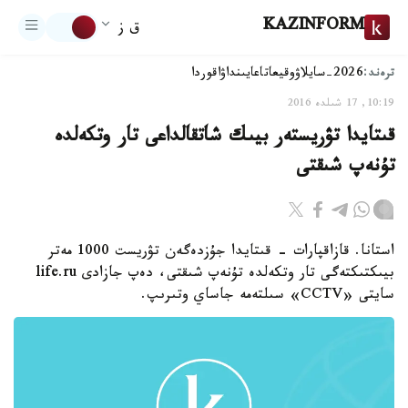
KAZINFORM
ق ز
ترەند:
2026-سايلاۋ
وقيعا
تاعايىنداۋ
اقوردا
10:19, 17 شىلدە 2016
قىتايدا تۋريستەر بيىك شاتقالداعى تار وتكەلدە
تۇنەپ شىقتى
استانا. قازاقپارات - قىتايدا جۇزدەگەن تۋريست 1000 مەتر
بيىكتىكتەگى تار وتكەلدە تۇنەپ شىقتى، دەپ جازادى life.ru
سايتى «CCTV» سىلتەمە جاساي وتىرىپ.