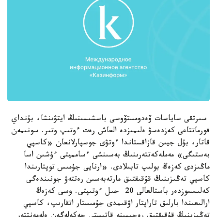
سىرتقى ساياسات ۆەدومستۆوسى باسشىسىنىڭ ايتۋىنشا، بۇنداي
فورماتتاعى كەزدەسۋ ەلىمىزدە العاش رەت ءوتىپ وتىر. سونىمەن
قاتار، بۇل جيىن قازاقستاندا ءوتۋى جوسپارلانعان «كاسپي
بەستىگى» مەملەكەتتەرىنىڭ بەسىنشى ءسامميتى ءۇشىن اسا
ماڭىزدى كەزەڭ بولىپ تابىلادى. «ارنايى جۇمىس توپتارىندا
كاسپي تەڭىزىنىڭ قۇقىقتىق مارتەبەسىن رەتتەۋ جونىندەگى
كەلىسسوزدەر باستالعالى 20 جىل ءوتىپتى. وسى كەزەڭ
ارالىعىندا بارلىق تاراپتار اۋقىمدى جۇمىستار اتقارىپ، كاسپي
تەڭىزىنىڭ قۇقىقتىق رەجيمىنە قاتىستى جەكەلەگەن ەلەمەنتتەر