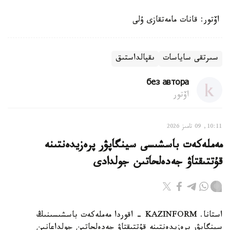
اۆتور: قانات مامەتقازى ۇلى
سىرتقى ساياسات
ىقپالداستىق
без автора
اۆتور
10:11, 09 تامىز 2026
مەملەكەت باسشىسى سينگاپۋر پرەزيدەنتىنە
قۇتتىقتاۋ جەدەلحاتىن جولدادى
استانا. KAZINFORM - اقوردا مەملەكەت باسشىسىنىڭ
سينگاپۋر پرەزيدەنتىنە قۇتتىقتاۋ جەدەلحاتىن جولداعانىن