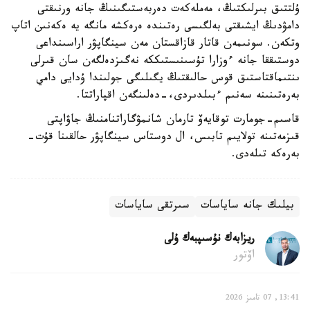
ۇلتتىق بىرلىكتىڭ، مەملەكەت دەربەستىگىنىڭ جانە ورنىقتى
دامۋدىڭ ايشىقتى بەلگىسى رەتىندە ەرەكشە مانگە يە ەكەنىن اتاپ
وتكەن. سونىمەن قاتار قازاقستان مەن سينگاپۋر اراسىنداعى
دوستىققا جانە ءوزارا تۇسىنىستىككە نەگىزدەلگەن سان قىرلى
ىنتىماقتاستىق قوس حالىقتىڭ يگىلىگى جولىندا ۇدايى دامي
بەرەتىنىنە سەنىم ءبىلدىردى،-دەلىنگەن اقپاراتتا.
قاسىم-جومارت توقايەۆ تارمان شانمۋگاراتنامنىڭ جاۋاپتى
قىزمەتىنە تولايىم تابىس، ال دوستاس سينگاپۋر حالقىنا قۇت-
بەرەكە تىلەدى.
بيلىك جانە ساياسات
سىرتقى ساياسات
ريزابەك نۇسىپبەك ۇلى
اۆتور
13:41, 07 تامىز 2026