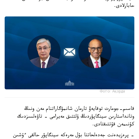
حابارلادى.
Фото: Ақорда
قاسىم-جومارت توقايەۆ تارمان شانمۋگاراتنام مەن ونىڭ
وتانداستارىن سينگاپۋردىڭ ۇلتتىق مەيرامى - تاۋەلسىزدىك
كۇنىمەن قۇتتىقتادى.
- پرەزيدەنت جەدەلحاتتا بۇل مەرەكە سينگاپۋر حالقى ءۇشىن