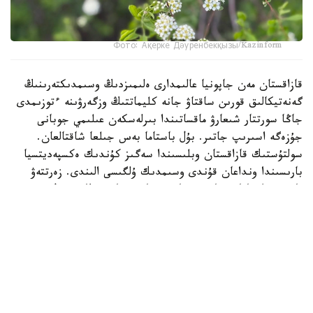
Фото: Ақерке Дәуренбекқызы/Kazinform
قازاقستان مەن جاپونيا عالىمدارى ەلىمىزدىڭ وسىمدىكتەرىنىڭ
گەنەتيكالىق قورىن ساقتاۋ جانە كليماتتىڭ وزگەرۋىنە ءتوزىمدى
جاڭا سورتتار شىعارۋ ماقساتىندا بىرلەسكەن عىلىمي جوبانى
جۇزەگە اسىرىپ جاتىر. بۇل باستاما بەس جىلعا شاقتالعان.
سولتۇستىك قازاقستان وبلىسىندا سەگىز كۇندىك ەكسپەديتسيا
بارىسىندا ونداعان قۇندى وسىمدىك ۇلگىسى الىندى. زەرتتەۋ
بارىسىندا جابايى قاۋىن، قاربىز جانە ءسابىزدىڭ سيرەك
كەزدەسەتىن تۇرلەرى دە تىركەلگەن.
جوبا بىلتىر قازاق ەگىنشىلىك جانە وسىمدىك شارۋاشىلىعى
عىلىمي-زەرتتەۋ ينستيتۋتى مەن جاپونيانىڭ ۇلتتىق اگرارلىق
زەرتتەۋلەر ۇيىمى (NARO) اراسىندا قابىلدانعان كەلىسىم
اياسىندا قولعا الىندى.
قازاقستان وسىمدىكتەر دۇنيەسىنە باي ەلدەردىڭ ءبىرى