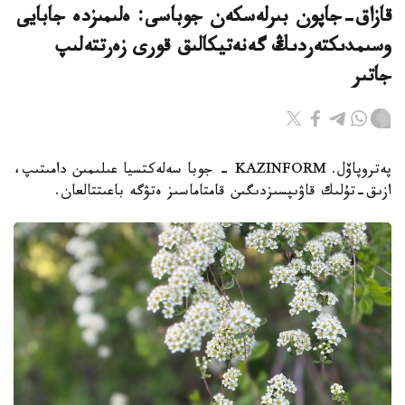
قازاق-جاپون بىرلەسكەن جوباسى: ەلىمىزدە جابايى
وسىمدىكتەردىڭ گەنەتيكالىق قورى زەرتتەلىپ
جاتىر
پەتروپاۆل. KAZINFORM - جوبا سەلەكتسيا عىلىمىن دامىتىپ،
ازىق-تۇلىك قاۋىپسىزدىگىن قامتاماسىز ەتۋگە باعىتتالعان.