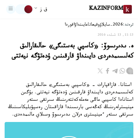
KAZINFORM
ق ز
ترەند:
2026-سايلاۋ
وقيعا
تاعايىنداۋ
اقوردا
11:13, 13 شىلدە 2016
ە. ىدىرىسوۆ: «كاسپي بەستىگى» حالىقارالىق
كەلىسىمدەردى دايىنداۋ قارقىنىن ۇدەتۋگە نيەتتى
استانا. قازاقپارات - «كاسپيي بەستىگى» حالىقارالىق
كەلىسىمدەردى دايىنداۋ قارقىنىن ۇدەتۋگە نيەتتى. بۇگىن
استانادا كاسپيي ماڭى مەملەكەتتەرىنىڭ سىرتقى ىستەر
مينيسترلەرىنىڭ كەڭەسى بارىسىندا قازاقستان رەسپۋبليكاسىنىڭ
سىرتقى ىستەر ءمينيسترى ەرلان ىدىرىسوۆ وسىلاي مالىمدەدى.