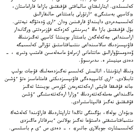
كەلىسىلدى. ايتارلىقتاي سالماقتى قۇقىقتىق بازاعا قاراماستان،
«كاسپي بەستىگى» ءارتۇرلى باعىتتاعى حالىقارالىق
كەلىسىمدەردى دايىنداۋ قارقىنىن ودان ءارى ۇدەتۋگە نيەتتى.
بۇل قۇقىقتىق بازا ەڭ ءبىرىنشى كەزەكتە قۇزىرەتتى ورگاندار
اراسىنداعى جەكەلەگەن باعىتتار بويىنشا كاسپي تەڭىزىنىڭ
قاۋىپسىزدىك سالاسىنداعى ىنتىماقتاستىق تۋرالى كەلىسىمگە
ۆەدومستۆوارالىق حاتتامانى ازىرلەۋ ماسەلەسىن قامتىپ وتىر» ، -
دەدى مينيستر ە. ىدىرىسوۆ.
ونىڭ ايتۋىنشا، اتالمىش كەلىسىم نەگىزدەمەلىك قۇجات بولىپ
تابىلادى. ءارى كاسپيدەگى قاۋىپسىزدىكتى قامتاماسىز ەتۋ ءۇشىن
جانە قۇقىققا قايشى ارەكەتتەرمەن كۇرەس بويىنشا تەڭىز
ماڭىنداعى مەملەكەتتەردىڭ ءوزارا ارەكەتتەستىگى ءۇشىن
قۇقىقتىق نەگىز قالىپتاستىرادى.
«بۇدان بولەك، بۇگىنگى تاڭدا تاراپتاردىڭ قاراۋىندا كەلەشەك
ىنتىماقتاستىقتى دامىتۋعا نەگىز بولاتىن ءبىرقاتار ماڭىزدى
كەلىسىمشارت جوبالارى جاتىر» ، - دەدى س ءى م باسشىسى.