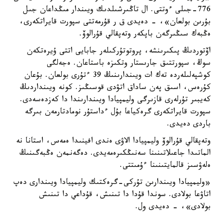
776-جىلى ءوتتى. ال تاڭىرشىلدىك ويىندار مىڭداعان جىل
بۇرىن بولعان»، - دەيدى ق ر قۇرمەتتى سپورت قايراتكەرى،
ەڭبەك سىڭىرگەن باپكەر وتەپقالي قۇرالوۆ.
اۆتوردىڭ پىكىرىنشە، پروتوتۇركىلەر جابايى اتتى ۇيرەتكەن
سوڭ، سپورتتىق جارىستار وتكىزە باستاعان. ەجەلگى
كوشپەلىلەردە تەك ات ويىندارىنىڭ 39 ءتۇرى بولعان. بۇعان
كۇرەس، اسىق پەن ساداق اتۋدى قوسىڭىز. كونە ويىنداردىڭ
كەيبىر تۇرلەرى قازىرگى وليمپيادا ويىندارىندا دا كەزدەسەدى.
سپورت قايراتكەرى گرەكياعا بۇل ءداستۇر نومادتارمەن بىرگە
باردى دەيدى.
وتەپقالي قۇرالوۆ وليمپيادا الاۋى ەندى افينىدا ەمەس، استانا نە
الماتىدا جاعىلاتىنىنا سەنىڭكىرەمەيدى. دەگەنمەن ەڭبەگىنىڭ
ەلەۋسىز قالمايتىنىنا ءۇمىتتى.
«وليمپيادا ويىندارىن تۇركى-گرەكتىك وليمپيادا ويىندارى دەپ
اتاۋعا بولادى. سوندا قۇدا دا تىنىش، قۇداعي دا تىنىش
بولادى»، - دەيدى ول.