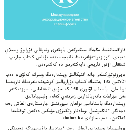
قازاقستاننىڭ ەڭبەك سىڭىرگەن باپكەرى وتەپقالي قۇرالوۆ وسىلاي
دەيدى. ءوز زەرتتەۋلەرىنىڭ ناتيجەسىندە تۇتاس كىتاپ جازىپ
شىققان اۆتور تاريحي دايەكتەردى دە كەلتىرەدى.
«پروتوتۇركىلەر جانە انتيكالىق ويىنداردىڭ ومىرگە كەلۋى» دەپ
اتالاتىن 135 بەتتىك كىتاپ ەۋرازيالىق كوشپەندىلەردىڭ تاريحىنا
ارنالعان. باسىلىم اۆتورى 150 گە جۋىق انىقتامانى، سوزدىكتەر
مەن مۇراعات ماتەريالدارىن زەرتتەي كەلە، وليمپيادالىق
ويىنداردىڭ باستاماسى بولعان سپورتتىق جارىستاردى العاش رەت
ەجەلگى ءتاڭىرشىل نومادتار وتكىزۋى مۇمكىن دەگەن توقتامعا
كەلگەن، دەپ جازادى khabar.kz.
«وليمپيادا ويىندارى العاش رەت ءبىزدىڭ داۋىرىمىزگە دەيىنگى