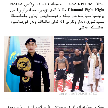
استانا. KAZINFORM - بەيجىڭ قالاسىندا وتكەن NAIZA
Diamond Fight Night حالىقارالىق تۋرنيرىندە اتىراۋ وبلىسى
پوليتسيا دەپارتامەنتى جىلدام قيمىلدايتىن ارنايى جاساعىنىڭ
ينسپەكتورى ەلدار وتارالى 61 كەلى سالماقتا ونەر كورسەتىپ،
جەڭىسكە جەتتى.
Фото: t.me/POLICE_of_KZ
جەكپە-جەكتە اتىراۋلىق سپورتشى قارسىلاسىنا ايقىن باسىمدىق