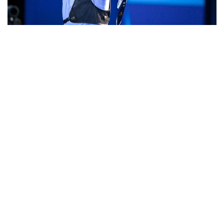
Фото: ҚР ҰОК
ءدۇبىرلى دودادا ەل نامىسىن 12 سپورتشى قورعايدى.
كلاسسيكالىق ساداق اتۋ
ەرلەر
يلفات ابدۋللين
داۋلەتكەلدى جاڭبىرباي
داستان كارىموۆ
ايەلدەر
الەكساندرا زەمليانوۆا
مەدينا مۇرات