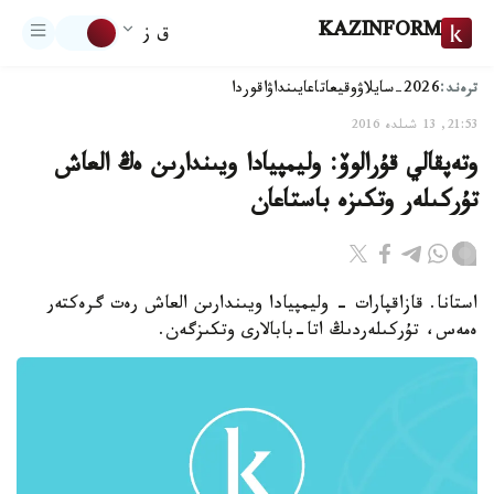
KAZINFORM
ق ز
ترەند:
2026-سايلاۋ
وقيعا
تاعايىنداۋ
اقوردا
21:53, 13 شىلدە 2016
وتەپقالي قۇرالوۆ: وليمپيادا ويىندارىن ەڭ العاش
تۇركىلەر وتكىزە باستاعان
استانا. قازاقپارات - وليمپيادا ويىندارىن العاش رەت گرەكتەر
ەمەس، تۇركىلەردىڭ اتا-بابالارى وتكىزگەن.