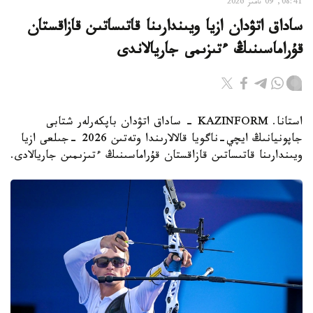
08:41, 09 تامىز 2026
ساداق اتۋدان ازيا ويىندارىنا قاتىساتىن قازاقستان
قۇراماسىنىڭ ءتىزىمى جاريالاندى
استانا. KAZINFORM - ساداق اتۋدان باپكەرلەر شتابى
جاپونيانىڭ ايچي-ناگويا قالالارىندا وتەتىن 2026 -جىلعى ازيا
ويىندارىنا قاتىساتىن قازاقستان قۇراماسىنىڭ ءتىزىمىن جاريالادى.