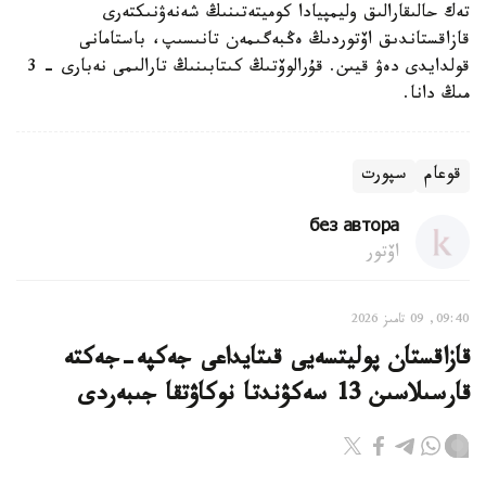
تەك حالىقارالىق وليمپيادا كوميتەتىنىڭ شەنەۋنىكتەرى
قازاقستاندىق اۆتوردىڭ ەڭبەگىمەن تانىسىپ، باستامانى
قولدايدى دەۋ قيىن. قۇرالوۆتىڭ كىتابىنىڭ تارالىمى نەبارى - 3
مىڭ دانا.
قوعام
سپورت
без автора
اۆتور
09:40, 09 تامىز 2026
قازاقستان پوليتسەيى قىتايداعى جەكپە-جەكتە
قارسىلاسىن 13 سەكۋندتا نوكاۋتقا جىبەردى