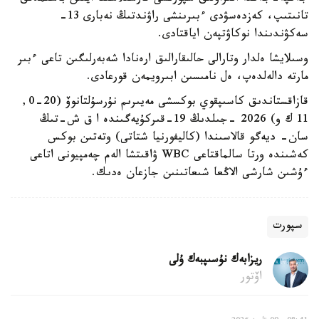
تانىتىپ، كەزدەسۋدى ءبىرىنشى راۋندتىڭ نەبارى 13-
سەكۋندىندا نوكاۋتپەن اياقتادى.
وسىلايشا ەلدار وتارالى حالىقارالىق ارەنادا شەبەرلىگىن تاعى ءبىر
مارتە دالەلدەپ، ەل نامىسىن ابىرويمەن قورعادى.
قازاقستاندىق كاسىپقوي بوكسشى مەيىرىم نۇرسۇلتانوۆ (20-0,
11 ك و) 2026 -جىلدىڭ 19-قىركۇيەگىندە ا ق ش-تىڭ
سان- ديەگو قالاسىندا (كاليفورنيا شتاتى) وتەتىن بوكس
كەشىندە ورتا سالماقتاعى WBC ۋاقىتشا الەم چەمپيونى اتاعى
ءۇشىن شارشى الاڭعا شىعاتىنىن جازعان ەدىك.
سپورت
ريزابەك نۇسىپبەك ۇلى
اۆتور