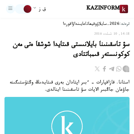
KAZINFORM
ق ز
ترەند:
2026-سايلاۋ
وقيعا
تاعايىنداۋ
اقوردا
14:18, 10 شىلدە 2016
سۋ تاسقىنىنا بايلانىستى قىتايدا شوشقا ەتى مەن
كوكونىستەر قىمباتتادى
استانا. قازاقپارات - ءبىر اپتادان بەرى قىتايدىڭ وڭتۇستىگىنە
جاۋعان جاڭبىر الاپات سۋ تاسقىنىنا اينالدى.