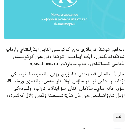
ونداعى شوشقا فەرمالارى مەن كوكونىس القابى ايتارلىقتاي زارداپ
شەككەندىكتەن، اپات ايماعىندا شوشقا ەتى مەن كوكونىستەر
باعاسى قىمباتتادى، دەپ حابارلادى epochtimes.ru.
جاز باستالعالى قىتايداعى ەڭ ۇزىن وزەن يانتسزىنىڭ تومەنگى
اۋداندارىنداعى نوسەر جاۋىن تولاستار ەمەس. يانتسزى وزەنىنىڭ
سۋى جانە ساي-سالادان اققان سۋ اينالاعا تاراپ، وڭىردەگى
اۋىل شارۋاشىلىعى مەن مال شارۋاشىلىعىنا ۇلكەن زالال كەلتىرۋدە.
الەم