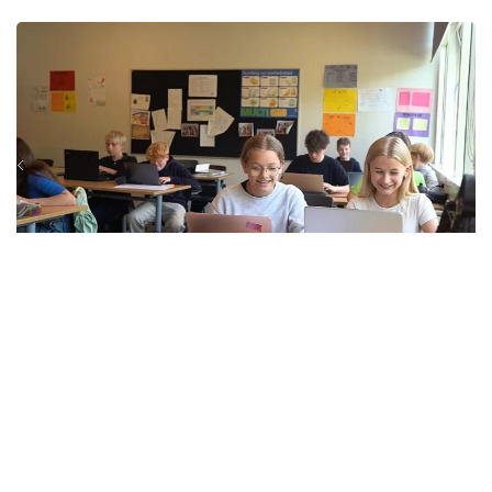
Фото: Euronews
نەگىزگى شارالاردىڭ ءبىرى - نەگىزگى جازباشا تاپسىرمالاردى
مىندەتتى تۇردە اۋىزشا قورعاۋدى ەنگىزۋ. جىل سايىن شامامەن 9
مىڭ مەكتەپ وقۋشىسى وسىنداي تاپسىرمالاردى دايىندايدى،
ەندى ولار ءوز بىلىمدەرىن اۋىزشا ەمتيحان كەزىندە قوسىمشا
دالەلدەۋى كەرەك.