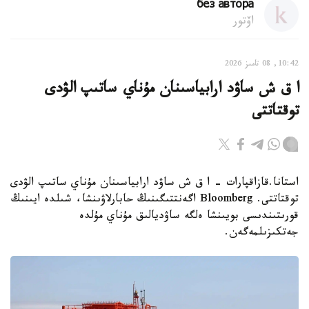
без автора
اۆتور
10:42, 08 تامىز 2026
ا ق ش ساۋد ارابياسىنان مۇناي ساتىپ الۋدى
توقتاتتى
استانا.قازاقپارات - ا ق ش ساۋد ارابياسىنان مۇناي ساتىپ الۋدى
توقتاتتى. Bloomberg اگەنتتىگىنىڭ حابارلاۋىنشا، شىلدە ايىنىڭ
قورىتىندىسى بويىنشا ەلگە ساۋديالىق مۇناي مۇلدە
جەتكىزىلمەگەن.