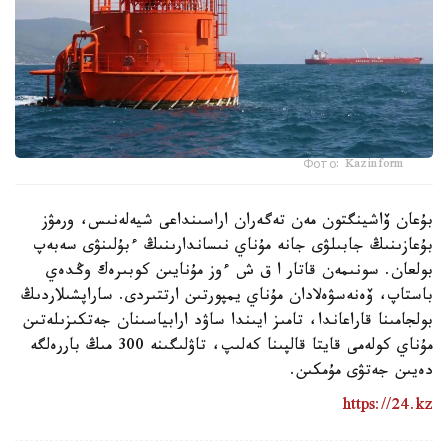
Фото: Kazinform
بۇعان ۆاشينگتون مەن تەگەران اراسىنداعى شيەلەنىس، ورمۋز
بۇعازىنىڭ جابىلۋى جانە مۇناي نىساندارىنىڭ ءبۇلىنۋى سەبەپ
بولعان. سونىمەن قاتار ا ق ش ءوز مۇنايىن كوبىرەك وڭدەي
باستاپ، ۆەنەسۋەلادان مۇناي يمپورتىن ارتتىردى. ساراپشىلاردىڭ
بولجامىنا قاراعاندا، تامىز ايىندا ساۋد ارابياسىنان جەتكىزىلەتىن
مۇناي كولەمى قايتا قالپىنا كەلىپ، تاۋلىگىنە 300 مىڭ باررەلگە
دەيىن جەتۋى مۇمكىن.
https://24.kz