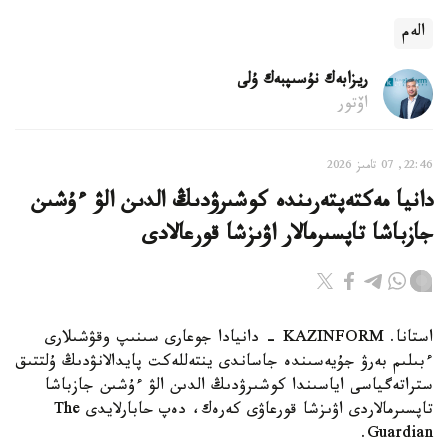
الەم
ريزابەك نۇسىپبەك ۇلى
اۆتور
22:46, 07 تامىز 2026
دانيا مەكتەپتەرىندە كوشىرۋدىڭ الدىن الۋ ءۇشىن
جازباشا تاپسىرمالار اۋىزشا قورعالادى
استانا. KAZINFORM - دانيادا جوعارى سىنىپ وقۋشىلارى
ءبىلىم بەرۋ جۇيەسىندە جاساندى ينتەللەكت پايدالانۋدىڭ ۇلتتىق
ستراتەگياسى اياسىندا كوشىرۋدىڭ الدىن الۋ ءۇشىن جازباشا
تاپسىرمالاردى اۋىزشا قورعاۋى كەرەك، دەپ حابارلايدى The
Guardian.