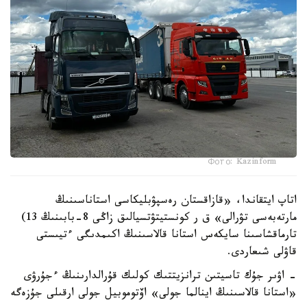
Фото: Kazinform
اتاپ ايتقاندا، «قازاقستان رەسپۋبليكاسى استاناسىنىڭ
مارتەبەسى تۋرالى» ق ر كونستيتۋتسيالىق زاڭى 8-بابىنىڭ 13)
تارماقشاسىنا سايكەس استانا قالاسىنىڭ اكىمدىگى ءتيىستى
قاۋلى شىعاردى.
- اۋىر جۇك تاسيتىن ترانزيتتىك كولىك قۇرالدارىنىڭ ءجۇرۋى
«استانا قالاسىنىڭ اينالما جولى» اۆتوموبيل جولى ارقىلى جۇزەگە