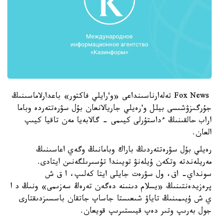
Fox News تەلەارناسىنداعى «و'رايلي فاكتور» باعدارلاماسىنىڭ
جۇرگىزۋشىسى بيلل و'رەيلي جاريالانعان بۇل سۋرەتتەردە وباما
اراب حالقىنىڭ ءداستۇرلى كيىمى - گالابەيا مەن تاقيا كيىپ
العان.
رەيلي بۇل سۋرەتتەردىڭ باراك وبامانىڭ وگەي اعاسىنىڭ
مەريلەندتە وتكەن ۇيلەنۋ تويىندا تۇسىرىلگەنىن ايتادى.
سونداي- اق، ول سۋرەت جايلى ايتا كەلىپ، ا ق ش
پرەزيدەنتىنىڭ «يسلام دىنىنە دەگەن تەرەڭ سەزىمى» ونىڭ د ا
ي ش ۇيىمىنىڭ تاياۋ شىعىستا جاساپ جاتقان باسسىزدىقتارى
جول بەرىپ وتىر دەپ قيىستىرىپ قويعان.