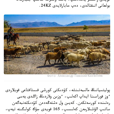
قويدى زاڭسىز يەمدەنىپ، باسقا وڭىرگە ساتىپ جىبەرمەك
بولعانى انىقتالدى، دەپ حابارلايدى 24KZ.
Фото: Александр Павский/Kazinform
پوليتسيانىڭ مالىمەتىنشە، كۇدىكتى كورشى قىستاقتاعى قويلاردى
ءوز قوراسىنا ايداپ اكەلىپ، ءوزىن ولاردىڭ زاڭدى يەسى
رەتىندە كورسەتكەن. كەيىن ول ەشتەڭەدەن كۇدىكتەنبەگەن
ساتىپ الۋشىلارمەن كەلىسىپ، 165 قويدى جۇك كولىگىنە تيەپ،