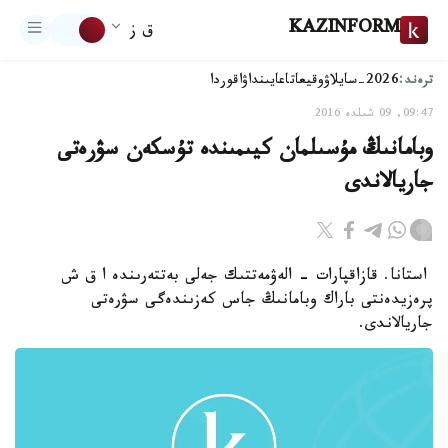
KAZINFORM
ق ز
ترەند:
2026-سايلاۋ
وقيعا
تاعايىنداۋ
اقوردا
09:47, 09 شىلدە 2016
وبامانىڭ مۇسىلمان كيىمىندە تۇسكەن سۋرەتى
جاريالاندى
استانا. قازاقپارات - الەۋمەتتىك جەلى بەتتەرىندە ا ق ش
پرەزيدەنتى باراك وبامانىڭ جاس كەزىندەگى سۋرەتى
جاريالاندى.