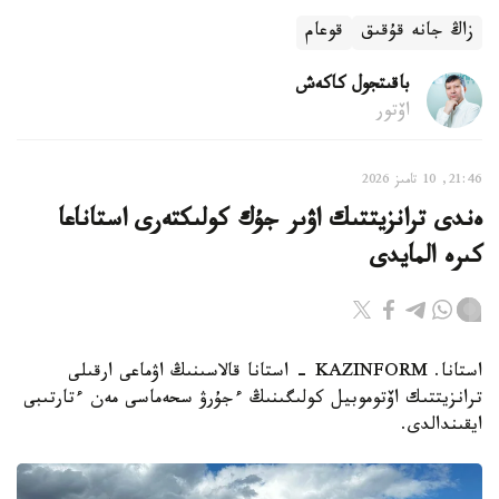
زاڭ جانە قۇقىق
قوعام
باقىتجول كاكەش
اۆتور
21:46, 10 تامىز 2026
ەندى ترانزيتتىك اۋىر جۇك كولىكتەرى استاناعا
كىرە المايدى
استانا. KAZINFORM - استانا قالاسىنىڭ اۋماعى ارقىلى
ترانزيتتىك اۆتوموبيل كولىگىنىڭ ءجۇرۋ سحەماسى مەن ءتارتىبى
ايقىندالدى.