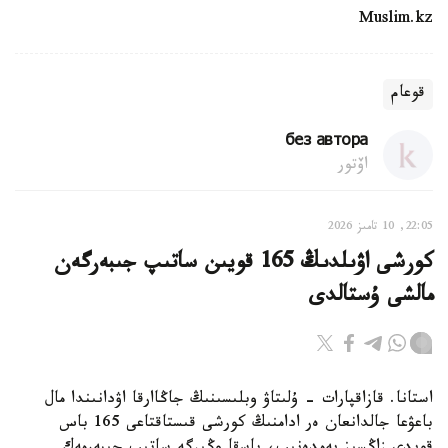
Muslim.kz
قوعام
без автора
اۆتور
22:05, 10 تامىز 2026
كورشى اۋىلدىڭ 165 قويىن ساتىپ جىبەرگەن
مالشى ۇستالدى
استانا. قازاقپارات - ۇلىتاۋ وبلىسىنىڭ جاڭاارقا اۋدانىندا مال
باعۋعا جالدانعان ەر ادامنىڭ كورشى قىستاقتاعى 165 باس