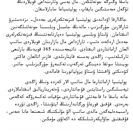
باسقا وڭىرگە جونەلتكەن. مال يەسى وتارىنداعى قويلاردىڭ
تۇگەل ەمەستىگىن بايقاپ، پوليتسياعا حابارلاسقان.
جاڭاارقا اۋداندىق پوليتسيا قىزمەتكەرلەرى جەدەل- ىزدەستىرۋ
شارالارىن جۇرگىزىپ، مالدىڭ جامبىل وبلىسىنا جونەلتىلگەنىن
انىقتاعان. ۇلىتاۋ وبلىسى پوليتسيا دەپارتامەنتىنىڭ قىزمەتكەرلەرى
جەدەل ارەكەت ەتىپ، تارازداعى مال بازارىنان قويلاردى ساتىپ
العان ازاماتتاردى انىقتادى. ناتيجەسىندە 165 قويدىڭ بارلىعى
تاركىلەنىپ، زاڭدى يەسىنە قايتارىلدى. قازىر اتالعان فاكتى
بويىنشا سوتقا دەيىنگى تەرگەپ-تەكسەرۋ جۇرگىزىلىپ جاتىر.
كۇدىكتى ۋاقىتشا ۇستاۋ يزولياتورىنا قامالدى.
پوليتسيا ازاماتتارعا مال ساتىپ الار كەزدە ونىڭ زاڭدى
تيەسىلىگىن راستايتىن قۇجاتتاردى، ۆەتەريناريالىق انىقتامالاردى
جانە باسقا دا قاجەتتى قۇجاتتاردى مۇقيات تەكسەرۋگە كەڭەس
بەرەدى. قۇقىق قورعاۋ ورگاندارىنىڭ ايتۋىنشا، زاڭدى تۇردە
راسىمدەلمەگەن مالدى ساتىپ الۋ مۇلىكتىك شىعىنعا عانا ەمەس،
قۇقىقتىق جاۋاپكەرشىلىككە دە اكەلۋى مۇمكىن.