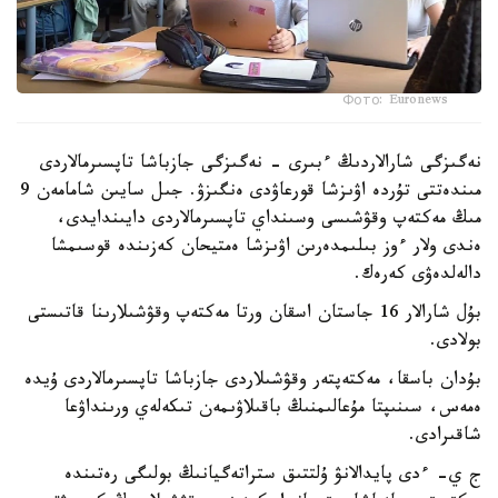
Фото: Euronews
نەگىزگى شارالاردىڭ ءبىرى - نەگىزگى جازباشا تاپسىرمالاردى
مىندەتتى تۇردە اۋىزشا قورعاۋدى ەنگىزۋ. جىل سايىن شامامەن 9
مىڭ مەكتەپ وقۋشىسى وسىنداي تاپسىرمالاردى دايىندايدى،
ەندى ولار ءوز بىلىمدەرىن اۋىزشا ەمتيحان كەزىندە قوسىمشا
دالەلدەۋى كەرەك.
بۇل شارالار 16 جاستان اسقان ورتا مەكتەپ وقۋشىلارىنا قاتىستى
بولادى.
بۇدان باسقا، مەكتەپتەر وقۋشىلاردى جازباشا تاپسىرمالاردى ۇيدە
ەمەس، سىنىپتا مۇعالىمنىڭ باقىلاۋىمەن تىكەلەي ورىنداۋعا
شاقىرادى.
ج ي- ءدى پايدالانۋ ۇلتتىق ستراتەگيانىڭ بولىگى رەتىندە