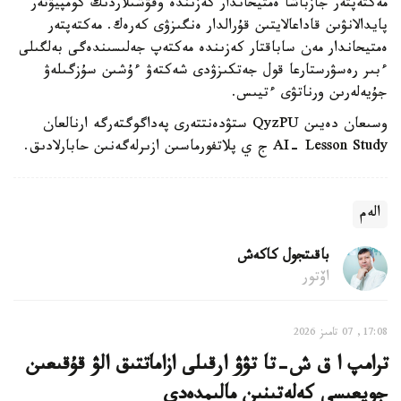
مەكتەپتەر جازباشا ەمتيحاندار كەزىندە وقۋشىلاردىڭ كومپيۋتەر
پايدالانۋىن قاداعالايتىن قۇرالدار ەنگىزۋى كەرەك. مەكتەپتەر
ەمتيحاندار مەن ساباقتار كەزىندە مەكتەپ جەلىسىندەگى بەلگىلى
ءبىر رەسۋرستارعا قول جەتكىزۋدى شەكتەۋ ءۇشىن سۇزگىلەۋ
جۇيەلەرىن ورناتۋى ءتيىس.
وسىعان دەيىن QyzPU ستۋدەنتتەرى پەداگوگتەرگە ارنالعان
AI- Lesson Study ج ي پلاتفورماسىن ازىرلەگەنىن حابارلادىق.
الەم
باقىتجول كاكەش
اۆتور
17:08, 07 تامىز 2026
ترامپ ا ق ش-تا تۋۋ ارقىلى ازاماتتىق الۋ قۇقىعىن
جويعىسى كەلەتىنىن مالىمدەدى