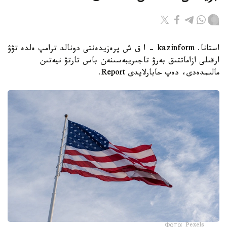
استانا. kazinform - ا ق ش پرەزيدەنتى دونالد ترامپ ەلدە تۋۋ
ارقىلى ازاماتتىق بەرۋ تاجىريبەسىنەن باس تارتۋ نيەتىن
مالىمدەدى، دەپ حابارلايدى Report.
Фото: Pexels