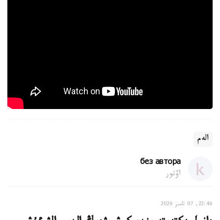
الەم
без автора
اۆتور
22:46, 07 تامىز 2026