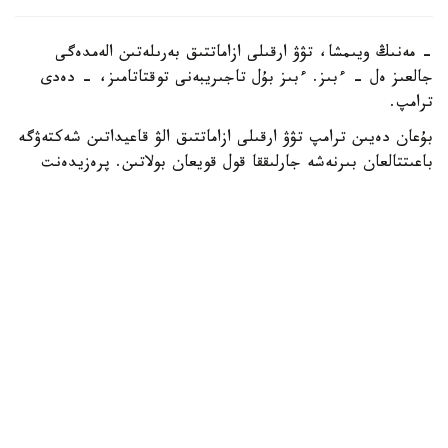
- مەنىڭ ويىمشا، تۋۋ ارقىلى ازاماتتىق بەرىلەتىن الەمدەگى
جالعىز ەل - ءبىز. ءبىز بۇل تاجىريبەنى توقتاتامىز، - دەدى
ترامپ.
بۇعان دەيىن ترامپ تۋۋ ارقىلى ازاماتتىق الۋ قاعيداتىن شەكتەۋگە
باعىتتالعان بىرنەشە جارلىققا قول قويعان بولاتىن. پرەزيدەنت
اكىمشىلىگىنىڭ وكىلى ستيۆەن ميللەردىڭ ايتۋىنشا، ولاردىڭ
ءبىرى «بوسانۋ تۋريزمى» دەپ اتالاتىن تاجىريبەگە تىيىم سالۋعا
قاتىستى.
ايتا كەتەيىك، ا ق ش جاڭا ۆيزالىق كەپىل باعدارلاماسىن
ەنگىزىپ جاتىر، وعان سايكەس يمميگراتسيالىق ۆيزاعا كەيبىر
ءوتىنىش بەرۋشىلەر 100 مىڭنان 250 مىڭ دوللارعا دەيىنگى
كولەمدە دەپوزيت سالۋى ءتيىس.
الەم