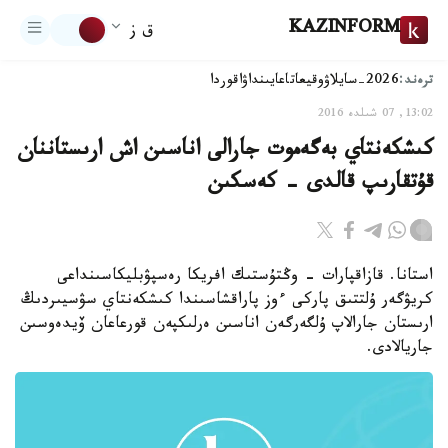
KAZINFORM
ق ز
ترەند:
2026-سايلاۋ
وقيعا
تاعايىنداۋ
اقوردا
13:02, 07 شىلدە 2016
كىشكەنتاي بەگەموت جارالى اناسىن اش ارىستاننان
قۇتقارىپ قالدى - كەسكىن
استانا. قازاقپارات - وڭتۇستىك افريكا رەسپۋبليكاسىنداعى
كريۋگەر ۇلتتىق پاركى ءوز پاراقشاسىندا كىشكەنتاي سۋسيىردىڭ
ارىستان جارالاپ ۇلگەرگەن اناسىن ەرلىكپەن قورعاعان ۆيدەوسىن
جاريالادى.