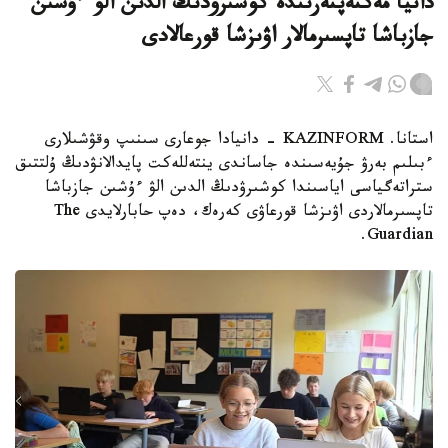
دانيا مەكتەپتەرىندە كوشىرۋدىڭ الدىن الۋ ءۇشىن
جازباشا تاپسىرمالار اۋىزشا قورعالادى
استانا. KAZINFORM - دانيادا جوعارى سىنىپ وقۋشىلارى
ءبىلىم بەرۋ جۇيەسىندە جاساندى ينتەللەكت پايدالانۋدىڭ ۇلتتىق
ستراتەگياسى اياسىندا كوشىرۋدىڭ الدىن الۋ ءۇشىن جازباشا
تاپسىرمالاردى اۋىزشا قورعاۋى كەرەك، دەپ حابارلايدى The
Guardian.