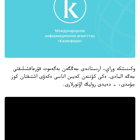
وكىنىشكە وراي، ارىستاندى جەڭگەن بەگەموت قۇرعاقشىلىقتى
جەڭە المادى. ەكى كۇننەن كەيىن اناسى ەكەۋى اشتىقتان كوز
جۇمدى، - دەيدى روليك اۆتورلارى.