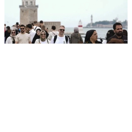
Фото: Anadolu
تۇركيا ستاتيستيكا ينستيتۋتىنىڭ (TـİK) مالىمەتىنە سايكەس،
ەسەپتى كەزەڭدە ەلدىڭ تۋريزمنەن تۇسكەن كىرىسى 15,865
ميلليارد ا ق ش دوللارى بولدى.
تۋريستىك ءتۇسىمنىڭ نەگىزگى بولىگى - 15,656 ميلليارد
دوللار - شەتەلدىك تۋريستەر ەسەبىنەن قالىپتاستى. ال
ترانزيتتىك جولاۋشىلاردان 209,5 ميلليون دوللار ءتۇستى.
تۋريزمنەن تۇسكەن جالپى تابىستىڭ شامامەن %15,6- ىن