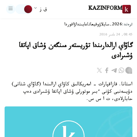
KAZINFORM
ق ز
ترەند:
2026-سايلاۋ
وقيعا
تاعايىنداۋ
اقوردا
08:45, 24 مامىر 2016
گاۆاي ارالدارىندا تۋريستەر مىنگەن ۇشاق اپاتقا
ۇشىرادى
استانا. قازاقپارات - امەريكالىق كاۋاي ارالىندا (گاۆاي شتاتى)
دۇيسەنبى كۇنى ءبىر موتورلى ۇشاق اپاتقا ۇشىرادى دەپ
حابارلادى، ت ا س س.