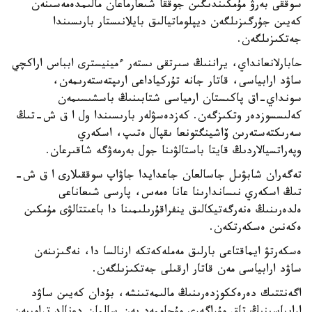
سوققى بەرۋ مۇمكىندىگىن جوققا شىعارماعان مالىمدەمەسىنەن
كەيىن جۇرگىزىلگەن ديپلوماتيالىق بايلانىستار بارىسىندا
جەتكىزىلگەن.
حابارلانعانداي، يراننىڭ سىرتقى ىستەر ءمينيسترى ابباس اراكچي
ساۋد ارابياسى، قاتار جانە تۇركياداعى ارىپتەستەرىمەن،
سونداي-اق پاكىستان ارمياسى شتابىنىڭ باسشىسىمەن
كەلىسسوزدەر وتكىزگەن. كەزدەسۋلەر بارىسىندا ول ا ق ش-تىڭ
سەرىكتەستەرىن ۆاشينگتونعا ىقپال ەتىپ، اسكەري
وپەراتسيالاردىڭ قايتا باستالۋىنا جول بەرمەۋگە شاقىرعان.
تەگەران شابۋىل جاسالعان جاعدايدا جاۋاپ سوققىلارى ا ق ش-
تىڭ اسكەري نىساندارىنا عانا ەمەس، پارسى شىعاناعى
ەلدەرىنىڭ ەنەرگەتيكالىق ينفراقۇرىلىمىنا دا باعىتتالۋى مۇمكىن
ەكەنىن ەسكەرتكەن.
ەسكەرتۋ ايماقتاعى بارلىق مەملەكەتكە ارنالسا دا، نەگىزىنەن
ساۋد ارابياسى مەن قاتار ارقىلى جەتكىزىلگەن.
اگەنتتىك دەرەككوزدەرىنىڭ مالىمەتىنشە، بۇدان كەيىن ساۋد