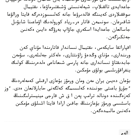
ارابياسىنىڭ تاق مۇراگەرى مۇحاممەد بەن سالمان دونالد ترامپپەن
جاعدايدى تالقىلاپ، شيەلەنىستى ۋشىقتىرماۋعا، ىقتيمال
سوققىلاردى كەيىنگە قالدىرۋعا جانە كەلىسسوزدەرگە قايتا ورالۋعا
شاقىرعان. سونىمەن قاتار ەر-رياد كورولدىك اۋماعىنا شابۋىل
جاسالعان جاعدايدا اسكەري جاۋاپ بەرۋگە دايىن ەكەنىن
جەتكىزگەن.
اقپاراتقا سايكەس، ىقتيمال نىساندار قاتارىندا مۇناي كەن
ورىندارى، مۇناي وڭدەۋ زاۋىتتارى، ەلەكتر جەلىلەرى، سۋمەن
جابدىقتاۋ نىساندارى جانە پارسى شىعاناعى ەلدەرىنىڭ كولىك
ينفراقۇرىلىمى بولۋى مۇمكىن.
بۇعان دەيىن يران مەن ومان ورمۋز بۇعازى ارقىلى كەمەلەردىڭ
ءجۇرۋ باعىتى جونىندە كەلىسىمگە كەلگەنى حابارلانعان ەدى. ءوز
كەزەگىندە دونالد ترامپ پەن ا ق ش قارجى مينيسترلىگىنىڭ
باسشىسى ورمۋز بۇعازىنىڭ جاقىن ارادا قايتا اشىلۋى مۇمكىن
ەكەنىن مالىمدەگەن.
الەم