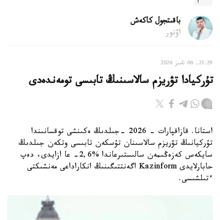
باقىتجول كاكەش
اۆتور
21:29, 06 تامىز 2026
تۇركيادا تۋريزم سالاسىنىڭ تابىسى تومەندەدى
استانا. قازاقپارات - 2026 -جىلدىڭ ەكىنشى توقسانىندا
تۇركيانىڭ تۋريزم سالاسىنان تۇسكەن تابىسى وتكەن جىلدىڭ
سايكەس كەزەڭىمەن سالىستىرعاندا %2,6- عا ازايدى، دەپ
حابارلايدى Kazinform اگەنتتىگىنىڭ انكاراداعى مەنشىكتى
ءتىلشىسى.