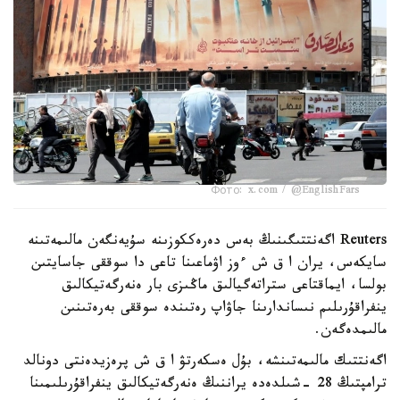
Фото: x.com / @EnglishFars
Reuters اگەنتتىگىنىڭ بەس دەرەككوزىنە سۇيەنگەن مالىمەتىنە
سايكەس، يران ا ق ش ءوز اۋماعىنا تاعى دا سوققى جاسايتىن
بولسا، ايماقتاعى ستراتەگيالىق ماڭىزى بار ەنەرگەتيكالىق
ينفراقۇرىلىم نىساندارىنا جاۋاپ رەتىندە سوققى بەرەتىنىن
مالىمدەگەن.
اگەنتتىك مالىمەتىنشە، بۇل ەسكەرتۋ ا ق ش پرەزيدەنتى دونالد
ترامپتىڭ 28 -شىلدەدە يراننىڭ ەنەرگەتيكالىق ينفراقۇرىلىمىنا