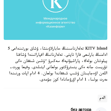
KITV Island تەلەارناسىنىڭ حابارلاۋىنشا، ۇشاق بورتىنداعى 5
ادامنىڭ بارلىعى قازا تاپتى. تەلەارنانىڭ اقپاراتىندا ۇشاقتا
پيلوتتان بولەك، پاراشيۋتپەك سەكىرۋ ءۇشىن شىققان ەكى
تۋريست جانە ەكى ينسترۋكتور بولعانى ايتىلدى. وقيعا پورت-
اللەن اۋەجايىنان ۇشىپ شىققاندا بولعان. 4 ادام اپات ورنىندا
مەرت بولسا، 1 ادام اۋرۋحانادا كوز جۇمدى.
الەم
без автора