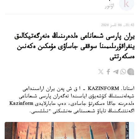
اۆتور
21:43, 06 تامىز 2026
يران پارسى شىعاناعى ەلدەرىنىڭ ەنەرگەتيكالىق
ينفراقۇرىلىمىنا سوققى جاساۋى مۇمكىن ەكەنىن
ەسكەرتتى
استانا. KAZINFORM - ا ق ش پەن يران اراسىنداعى
شيەلەنىستىڭ كۇشەيۋى اياسىندا تەگەران پارسى شىعاناعى
ەلدەرىنە جاڭا ەسكەرتۋ جاسادى، دەپ حابارلايدى Kazinform
اگەنتتىگىنىڭ تاياۋ شىعىستاعى مەنشىكتى ءتىلشىسى.