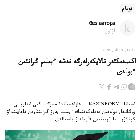
قوعام
без автора
اۆتور
17:51, 08 تامىز 2026
اكىمدىكتەر تالاپكەرلەرگە نەشە ءبىلىم گرانتىن
ءبولدى
استانا. KAZINFORM - قازاقستاندا جەرگىلىكتى اتقارۋشى
ورگاندار بولەتىن مەملەكەتتىك ءبىلىم بەرۋ گرانتتارىن تاعايىنداۋ
كونكۋرسىنا ءوتىنىش قابىلداۋ باستالدى.