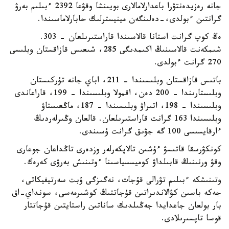
جانە رەزيدەنتۋرا باعدارلامالارى بويىنشا وقۋعا 2392 ءبىلىم بەرۋ
گرانتىن ءبولدى،-دەلىنگەن مينيسترلىك حابارلاماسىندا.
ەڭ كوپ گرانت استانا قالاسىندا قاراستىرىلعان - 303.
شىمكەنت قالاسىنىڭ اكىمدىگى 285، شىعىس قازاقستان وبلىسى
270 گرانت ءبولدى.
باتىس قازاقستان وبلىسىندا – 211، اباي جانە تۇركىستان
وبلىستارىندا – 200 دەن، اقمولا وبلىسىندا – 199، قاراعاندى
وبلىسىندا – 198، اتىراۋ وبلىسىندا – 187، ماڭعىستاۋ
وبلىسىندا 163 گرانت قاراستىرىلعان. قالعان وڭىرلەردىڭ
ءارقايسىسى 100 گە جۋىق گرانت ۇسىندى.
كونكۋرسقا قاتىسۋ ءۇشىن تالاپكەرلەر وزدەرى تاڭداعان جوعارى
وقۋ ورنىنىڭ قابىلداۋ كوميسسياسىنا ءوتىنىش بەرۋى كەرەك.
وتىنىشكە ءبىلىم تۋرالى قۇجات، نەگىزگى ۇبت سەرتيفيكاتى،
جەكە باسىن كۋالاندىراتىن قۇجاتتىڭ كوشىرمەسى، سونداي-اق
بار بولعان جاعدايدا جەڭىلدىك ساناتىن راستايتىن قۇجاتتار
قوسا تاپسىرىلادى.