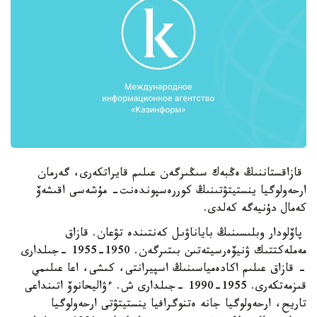
قازاقستاننىڭ ەڭبەك سىڭىرگەن عىلىم قايراتكەرى، گەرمان
ارحەولوگيا ينستيتۋتىنىڭ كوررەسپوندەنت- مۇشەسى اقىشەۆ
كەمال دۇنيەگە كەلدى.
پاۆلودار وبلىسىنىڭ باياناۋىل كەنتىندە تۋعان. قازاق
مەملەكتتىك ۋنيۆەرسيتەتىن بىتىرگەن. 1950-1955 -جىلدارى
- قازاق عىلىم اكادەمياسىنىڭ اسپيرانتى، كىشى، اعا عىلىمي
قىزمەتكەرى. 1955-1990 -جىلدارى ش. ءۋاليحانوۆ اتىنداعى
تاريح، ارحەولوگيا جانە ەتنوگرافيا ينستيتۋتى ارحەولوگيا