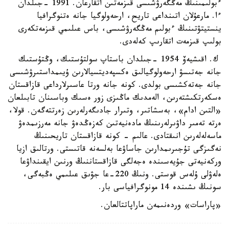
ءبولىمىنىڭ مەڭگەرۋشىسى قىزمەتىن اتقارعان. 1991 -جىلدان
ءا. مارعۇلان اتىنداعى تاريح، ارحەولوگيا جانە ەتنوگرافيا
ينستيتۋتىنىڭ ءبولىم مەڭگەرۋشىسى، باس عىلىمي قىزمەتكەرى
بولىپ قىزمەت اتقارىپ كەلەدى.
ك. اقىشيەۆ 1954 -جىلدان باستاپ سولتۇستىك، وڭتۇستىك
جانە جەتىسۋ ارحەولوگيالىق ەكسپەديتسيالارىن ۇيىمداستىرۋشىسى
جانە جەتەكشىسى بولدى. كونە جانە ورتا عاسىرلارداعى قازاقستان
ەسكەرتكىشتەرىن، الەمدىك ماڭىزى زور ەسىك وباسىنان تابىلعان
«التىن ادام»، بەسشاتىر، وتىرار جادىگەرلەرىن زەرتتەگەن. قولا،
ەرتە تەمىر داۋىرلەرىنىڭ مادەنيەتىن كەزەڭدەۋ جانە مەرزىمدەۋ
ماسەلەلەرىن انىقتادى. عالىم - كونە قازاقستان تاريحىنىڭ
نەگىزگى تۇجىرىمدارىن جاساۋعا بەلسەنە قاتىستى. ورتالىق ازيا
وركەنيەتى جۇيەسىندە ەجەلگى قازاقستاننىڭ ورنىن ايقىنداۋعا
ەلەۋلى ۇلەس قوستى. ونىڭ 220-عا جۋىق عىلىمي ەڭبەگى،
سونىڭ ىشىندە 14 مونوگرافياسى بار.
«پاراسات» وردەنىمەن ماراپاتتالعان.