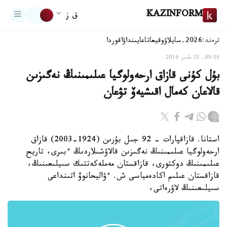
KAZINFORM
ق ز
ترەند:
2026-سايلاۋ
وقيعا
تاعايىنداۋ
اقوردا
09:03, 23 مامىر 2016
بۇل كۇنى قازاق ارحەولوگيا عىلىمىنىڭ نەگىزىن
قالاعان كەمال اقىشيەۆ تۋعان
استانا. قازاقپارات - 92 جىل بۇرىن (1924-2003) قازاق
ارحەولوگيا عىلىمىنىڭ نەگىزىن قالاۋشىلاردىڭ ءبىرى، تاريح
عىلىمىنىڭ دوكتورى، قازاقستان مەملەكەتتىك سىيلىعىنىڭ،
قازاقستان عىلىم اكادەمياسى ش. ءۋاليحانوۆ اتىنداعى
سىيلىعىنىڭ لاۋرەاتى،