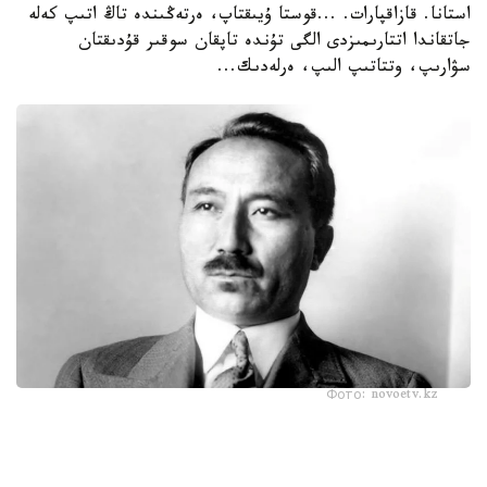
استانا. قازاقپارات. ...قوستا ۇيىقتاپ، ەرتەڭىندە تاڭ اتىپ كەلە
جاتقاندا اتتارىمىزدى الگى تۇندە تاپقان سوقىر قۇدىقتان
سۋارىپ، وتتاتىپ الىپ، ەرلەدىك...
Фото: novoetv.kz
مەنىڭ اتىم ءشول وتىنا، ءشول سۋىنا ۇيرەنبەگەن ات، قاباقتارى
قاتىپ جۇدەپ كەلە جاتىر. شولدە ارقانىڭ شوپتەرىنىڭ ءبىرى دە