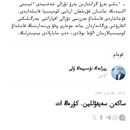
- ءبىلىم بەرۋ گرانتتارىن بەرۋ تۋرالى شەشىمدى ءتيىستى
اكىمدىك جانىنان قۇرىلعان ارنايى كوميسسيا قابىلدايدى.
قۇجاتتاردى قابىلداۋ مەرزىمى تۋرالى اقپاراتتى جەرگىلىكتى
اتقارۋشى ورگانداردان جانە جوعارى وقۋ ورىندارىنىڭ قابىلداۋ
كوميسسيالارىنان الۋعا بولادى، دەپ حابارلادى مينيسترلىك.
قوعام
ريزابەك نۇسىپبەك ۇلى
اۆتور
15:12, 08 تامىز 2026
ساكەن سەيفۋللين. كۇرەڭ ات