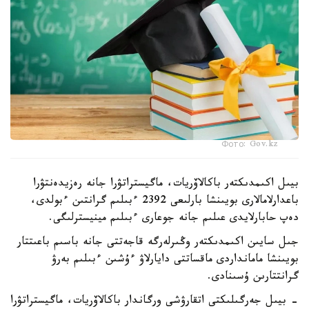
Фото: Gov.kz
بيىل اكىمدىكتەر باكالاۆريات، ماگيستراتۋرا جانە رەزيدەنتۋرا
باعدارلامالارى بويىنشا بارلىعى 2392 ءبىلىم گرانتىن ءبولدى،
دەپ حابارلايدى عىلىم جانە جوعارى ءبىلىم مينيسترلىگى.
جىل سايىن اكىمدىكتەر وڭىرلەرگە قاجەتتى جانە باسىم باعىتتار
بويىنشا مامانداردى ماقساتتى دايارلاۋ ءۇشىن ءبىلىم بەرۋ
گرانتتارىن ۇسىنادى.
- بيىل جەرگىلىكتى اتقارۋشى ورگاندار باكالاۆريات، ماگيستراتۋرا