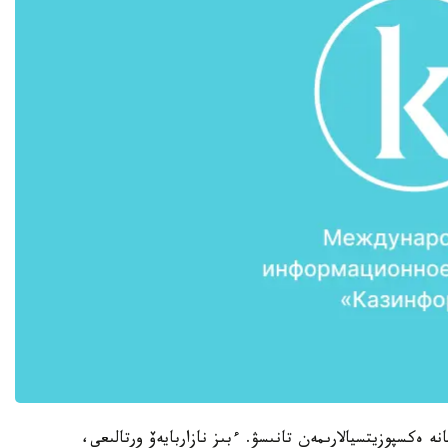
ە ەكسپوزيتسيالارىمەن تانىسۋ. ءبىز نازاربايەۆ ورتالىعى،