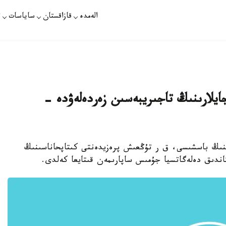
الەمدە
قازاقستان
ساياسات
ت
جايلارىنىڭ تاجىريبەسىن زەردەلەۋدە -
ىنىڭ باسشىسى، ق ر تۇڭعىش پرەزيدەنتى كىتاپحاناسىنىڭ
اندىق دەلەگاتسيا جۇمىس ساپارىمەن قىتايعا كەلدى.