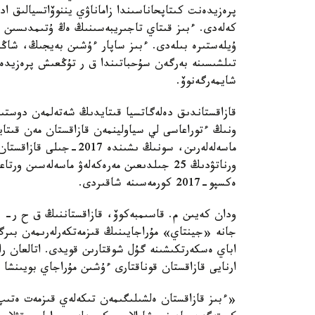
پرەزيدەنت كىتاپحاناسىندا زاماناۋي يننوۆاتسيالىق اد
كەلەدى. ءبىز قىتاي تاجىريبەسىنىڭ ەڭ ۇتىمدىسىن ال
ۇيلەستىرە بىلەدى. ءبىز ساپار ءۇشىن بەيجىڭ، شاڭح
تىلشىسىنە بەرگەن سۇحباتىندا ق ر تۇڭعىش پرەزيدەن
شايمەرگەنوۆ.
قازاقستاندىق دەلەگاتسيا قىتايدىڭ شەتەلمەن دوستى
ونىڭ ءتوراعاسى لي سياولينمەن قازاقستان مەن قىتاي
ماسەلەلەرىن، سونىڭ ىشىند
ورناتۋدىڭ 25 جىلدىعىن مەرەكەلەۋ ماسەلەسىن
ەكسپو-2017 كورمەسىنە شاقىردى.
ودان كەيىن م. قاسىمبەكوۆ، قازاقستاننىڭ ق ح ر- د
جانە «جينتاي» مۇراجايىنىڭ قىزمەتكەرلەرىمەن بىرگ
اباي ەسكەرتكىشىنە گۇل شوقتارىن قويدى. اتالعان 
ارنايى قازاقستان قوناقتارى ءۇشىن مۇراجاي بويىنشا
«ءبىز قازاقستان ەلشىلىگىمەن تىكەلەي قىزمەت ەتىپ