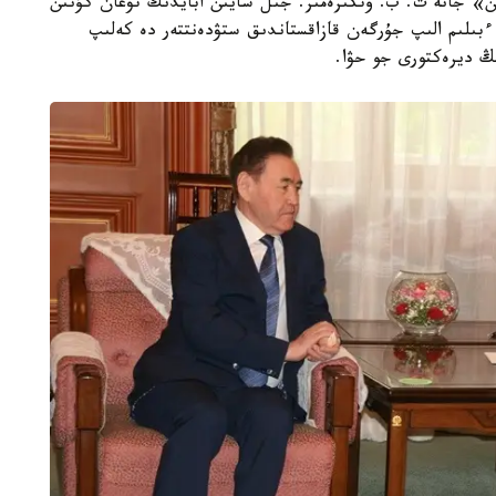
رىن» جانە ت. ب. وتكىزەمىز. جىل سايىن ابايدىڭ تۋعان كۇنىن
 ءبىلىم الىپ جۇرگەن قازاقستاندىق ستۋدەنتتەر دە كەلىپ
ڭ ديرەكتورى جو حۋا.