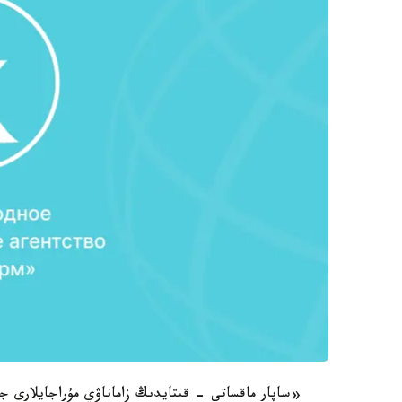
«ساپار ماقساتى - قىتايدىڭ زاماناۋي مۇراجايلارى جان