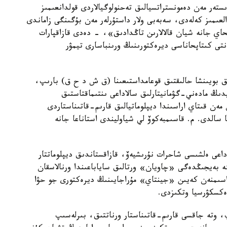
ىستەر مەن دەمونستراتسيالىق تەحنولوگيالاردى قولدانعىمىز
عىمىز كەلەدى، سەبەبى ولار داستۇرلەر مەن بۇگىنگى زاماندى
اي جانە شيان قالالارىن تاڭدادىق»، - دەدى قازاقپارات
تى كىتاپحاناسى ديرەكتورىنىڭ ورىنباسارى تيمۋر
ق بويىنشا حالىقتىق قوعامداستىعىنا (ق ش د ح ق) بارىپ،
دىڭ مادەني-گۋمانيتارلىق سالاداعى ىنتىماقتاستىق
ە 2017-جىلى قازاقستان مەن قىتاي اراسىندا ديپلوماتيالىق قارىم-قاتىناستاردى
 ورتاعا سالدى. م. قاسىمبەكوۆ لي شياوليندى استاناعا جانە
اعى ەلشىسى شاحرات نۇرىشيەۆ، قازاقستاندىق ديپلوماتتار
ە بەيجىڭدەگى «چاويان» ورتالىق ساياباعىندا ورنالاسقان
راسىمنەن كەيىن «جينتاي» مۇراجايىنىڭ ديرەكتورى جو حۋا
 ەكسكۋرسيا وتكىزدى.
، وتە جاقسى قارىم-قاتىناستار ورناتتىق، بىرلەسىپ