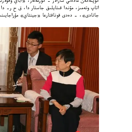
كوپتەگەن مادەني شارالار - كورمەلەر، «اباي وقۋلا
اتاپ وتەمىز، مۇندا قىتايلىق جاستار دا، ق ح ر- دا
جاتادى»، - دەدى قوناقتارعا «جينتاي» مۇراجايىنى