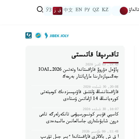
الداۋ
KZ
QZ
РУ
EN
中文
ق ز
ЎЗ
تاقىرىپقا قاتىستى
19:45, 03 تامىز 2026
پاۆەل دۋروۆ قازاقستاندا وتەتىن IOAI-2026
جەڭىمپازدارىنا ماراپاتتار بەرمەك
20:08, 30 شىلدە 2026
قازاقستاننىڭ ۇلتتىق قاۋىپسىزدىك كوميتەتى
كورەيانىڭ 14 ازاماتىن ۇستادى
16:07, 30 شىلدە 2026
كاسپي قۇبىر كونسورسيۋمى تانكەرلەرگە تاعى
درون شابۋىلدارى جاسالعانىن مالىمدەدى
11:48, 06 ماۋسىم 2026
ا ق ش بالالارى قازاقستاندا ءبىر جىل تۇرىپ