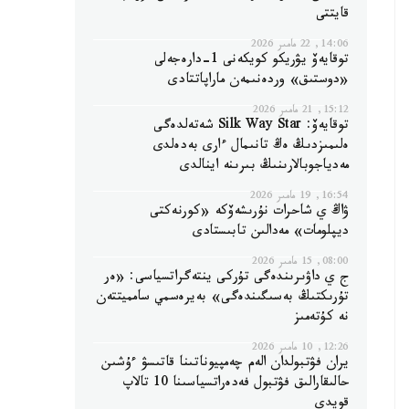
قايتتى
14:06, 22 مامىر 2026
توقايەۆ يۋريكو كويكەنى 1-دارەجەلى
«دوستىق» وردەنىمەن ماراپاتتادى
15:12, 21 مامىر 2026
توقايەۆ: Silk Way Star شەتەلدەگى
ەلىمىزدىڭ ەڭ تانىمال ءارى بەدەلدى
مەدياجوبالارىنىڭ بىرىنە اينالدى
16:54, 19 مامىر 2026
ۋاڭ ي شاحرات نۇرىشەۆكە «كورنەكتى
ديپلومات» مەدالىن تابىستادى
08:00, 15 مامىر 2026
ج ي داۋىرىندەگى تۇركى ينتەگراتسياسى: «ەر
تۇرىكتىڭ بەسىگىندەگى» بەيرەسمي سامميتتەن
نە كۇتەمىز
12:26, 10 مامىر 2026
يران فۋتبولدان الەم چەمپيوناتىنا قاتىسۋ ءۇشىن
حالىقارالىق فۋتبول فەدەراتسياسىنا 10 تالاپ
قويدى