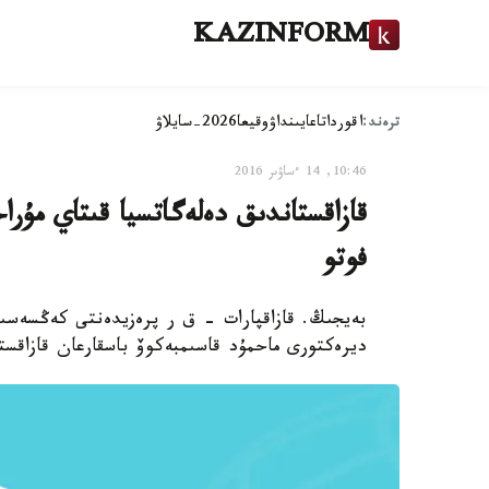
KAZINFORM
ترەند:
اقوردا
تاعايىنداۋ
وقيعا
2026-سايلاۋ
10:46, 14 ءساۋىر 2016
قازاقستاندىق دەلەگاتسيا قىتاي مۇرا
فوتو
بەيجىڭ. قازاقپارات - ق ر پرەزيدەنتى كەڭسەس
ديرەكتورى ماحمۇد قاسىمبەكوۆ باسقارعان قازاقست