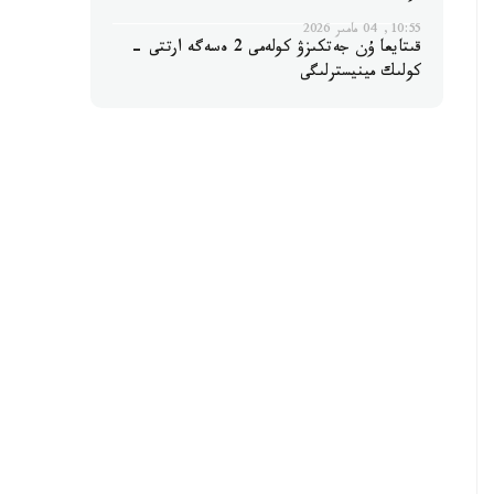
10:55, 04 مامىر 2026
قىتايعا ۇن جەتكىزۋ كولەمى 2 ەسەگە ارتتى -
كولىك مينيسترلىگى