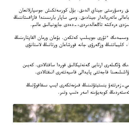
 ءبىز 50 قۇندى گەنەتيكالىق رەسۋرستى جيناي الدىق. بۇل كورسەتكىش جوسپارلانعان
اعالى ماتەريالدار جينادىق. وسى ساپار بارىسىندا قازاقستاننىڭ
ىزدى ەرەكشە تاڭعالدىردى،-دەدى جاپونيالىق عالىم.
اسىردا الەمدە 600 دەن استام وسىمدىك ءتۇرى جويىلىپ كەتكەن. بۇعان ورمان القاپتارىنىڭ
، كليماتتىڭ وزگەرۋى جانە قورشاعان ورتانىڭ لاستانۋى
ك ۇلگىلەرى ارنايى گەنەتيكالىق قوردا ساقتالادى. كەيىن
ىلىعىنا قاجەتتى پايدالى قاسيەتتەرى انىقتالادى.
-زەرتتەۋ ينستيتۋتىنىڭ قىزمەتكەرى ايىپ ىسقاقوۆتىڭ
كەستەردىڭ كوبەيۋىنە اسەر ەتىپ وتىر.