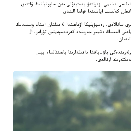
ىلىعى عىلىمي-زەرتتەۋ ينستيتۋتى مەن جاپونيانىڭ ۇلتتىق
قازاقستان وسىمدىكتەر دۇنيەسىنە باي ەلدەردىڭ ءبىرى سانالادى. رەسپۋبليكا اۋماعىندا 6 مىڭنان استام وسىمدىك
- ەندەميك، ياعني الەمنىڭ ەشبىر جەرىندە كەزدەسپەيتىن تۇرلەر. ال
ەرىندەگى باۋ-باقشا داقىلدارىنا باعىتتالسا، بيىل
كتەرىنە ارنالدى.