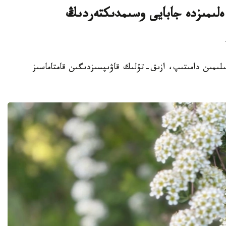
لىمىزدە جابايى وسىمدىكتەردىڭ
ا سەلەكتسيا عىلىمىن دامىتىپ، ازىق-تۇلىك قاۋىپسىزدىگىن قامتاماسىز