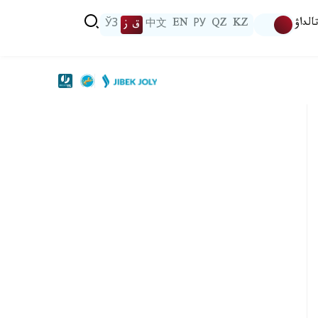
الداۋ
KZ
QZ
РУ
EN
中文
ق ز
ЎЗ