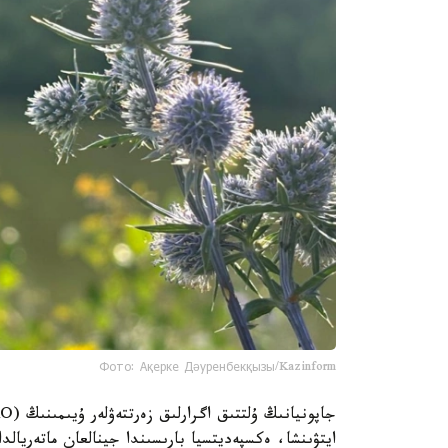
Фото: Ақерке Дәуренбекқызы/Kazinform
ايتۋىنشا، ەكسپەديتسيا بارىسىندا جينالعان ماتەريال