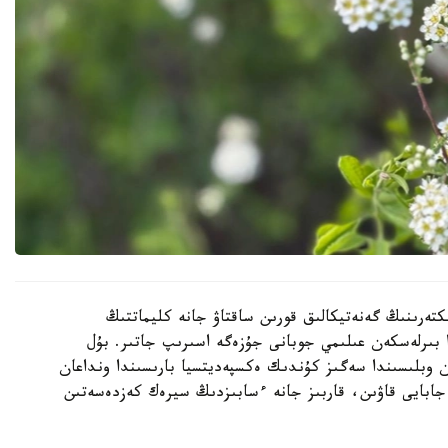
كتەرىنىڭ گەنەتيكالىق قورىن ساقتاۋ جانە كليماتتىڭ
ا بىرلەسكەن عىلىمي جوبانى جۇزەگە اسىرىپ جاتىر. بۇل
ن وبلىسىندا سەگىز كۇندىك ەكسپەديتسيا بارىسىندا ونداعان
جابايى قاۋىن، قاربىز جانە ءسابىزدىڭ سيرەك كەزدەسەتىن