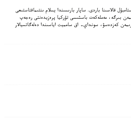
تامبۇل قالاسىنا باردى. ساپار بارىسىندا يسلام ىنتىماقتاستىعى
نۋدا. سونىمەن بىرگە، مەملەكەت باسشىسى تۇركيا پرەزيدەنتى رەجەپ
رىمەن كەزدەسۋ، سونداي- اق سامميت اياسىندا دەلەگاتسيالار