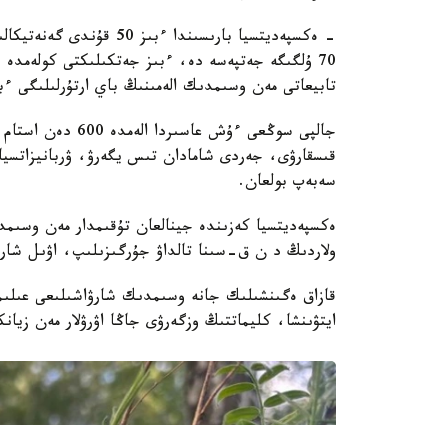
- ەكسپەديتسيا بارىسىندا
70 ۇلگىگە جەتپەسە دە، ءبىز جەتكىلىكتى كولەمدە ب
تابيعاتى مەن وسىمدىك الەمىنىڭ باي ارتۇرلىلىگى ءب
جالپى سوڭعى ءۇش ع
قىسقارۋى، جەردى شامادان تىس يگەرۋ، ۋربانيزاتسيا
سەبەپ بولعان.
ەكسپەديتسيا كەزىندە جينالعان تۇقىمدار مەن وسىمدى
ولاردىڭ د ن ق-سىنا تالداۋ جۇرگىزىلىپ، اۋىل شارۋاش
قازاق ەگىنشىلىك جانە وسىمدىك شارۋاشىلىعى عىلىمي
ايتۋىنشا، كليماتتىڭ وزگەرۋى جاڭا اۋرۋلار مەن زيان