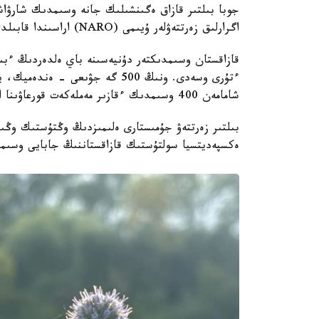
جوبا بىلتىر قازاق ەگىنشىلىك جانە وسىمدىك شارۋاش
اگرارلىق زەرتتەۋلەر ۇيىمى (NARO) اراسىندا قابىلدانعان كەلىسىم اياسىندا قولعا الىندى.
ءتۇرى وسەدى. ونىڭ 500 گە جۋىعى 
شامامەن 400 وسىمدىك ءقازىر مەملەكەت قورعاۋىنا الىنعان.
بىلتىر زەرتتەۋ جۇمىستارى ەلىمىزدىڭ وڭتۇستىك وڭىرل
ەكسپەديتسيا سولتۇستىك قازاقستاننىڭ جابايى وسىمدى