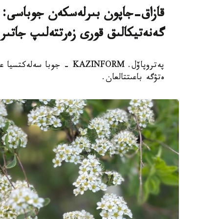
قازاق-جاپون بىرلەسكەن جوباسى: ە
گەنەتيكالىق قورى زەرتتەلىپ جاتىر
پەتروپاۆل. KAZINFORM - جوب
ەتۋگە باعىتتالعان.