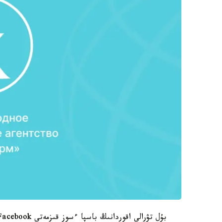
بۇل تۋرالى اقوردانىڭ باسپا ءسوز قىزمەتى Facebook الەۋمەتتىك جەلىسىندەگى پاراقشاسىندا جاريا ەتتى.