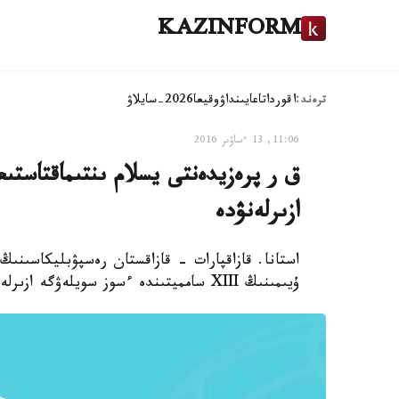
KAZINFORM
ترەند:
اقوردا
تاعايىنداۋ
وقيعا
2026-سايلاۋ
11:06, 13 ءساۋىر 2016
ق ر پرەزيدەنتى يسلام ىنتىماقتاستى
ازىرلەنۋدە
استانا. قازاقپارات - قازاقستان رەسپۋبليكاسىنىڭ 
ۇيىمىنىڭ XIII سامميتىندە ءسوز سويلەۋگە ازىرلەنۋدە.