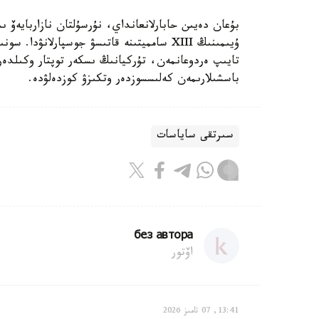
بۇعان دەيىن حابارلانعانداي، نۇرسۇلتان نازاربايەۆ ىس
ۇيىمىنىڭ XIII سامميتىنە قاتىسۋ جوسپارلا
تايىپ ەردوعانمەن، تۇركيانىڭ ىسكەر توپتار وكىلدە
باسشىلارىمەن كەلىسسوزدەر وتكىزۋ كوزدەلۋدە.
سىرتقى ساياسات
без автора
اۆتور
13:41, 07 تامىز 2026