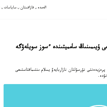
الەمدە
قازاقستان
ساياسات
ت
عى ۇيىمىنىڭ سامميتىندە ءسوز سويلەۋگە
پرەزيدەنتى نۇرسۇلتان نازاربايەۆ يسلام ىنتىماقتاستىعى