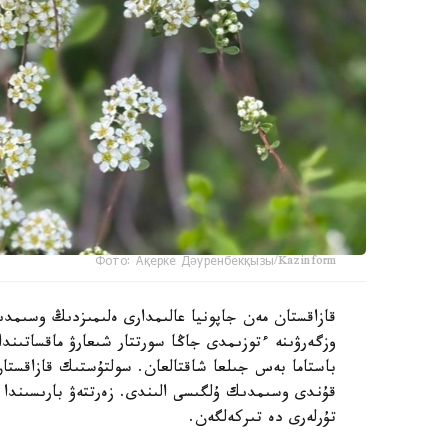
Фото: Ақерке Дәуренбекқызы/Kazinform
قازاقستان مەن جاپونيا عالىمدارى ەلىمىزدىڭ وسىمدى
وزگەرۋىنە ءتوزىمدى جاڭا سورتتار شىعارۋ ماقساتىند
باستاما بەس جىلعا شاقتالعان. سولتۇستىك قازاقستا
قۇندى وسىمدىك ۇلگىسى الىندى. زەرتتەۋ بارىسىندا 
تۇرلەرى دە تىركەلگەن.