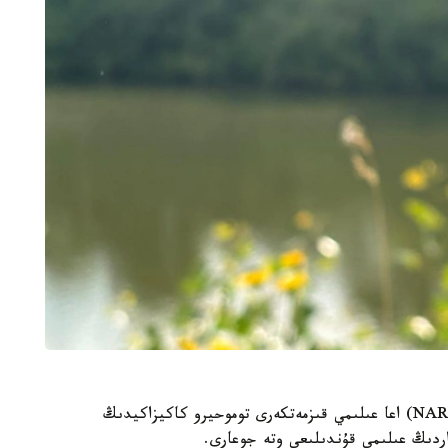
جاپونيانىڭ ۇلتتىق اگرارلىق زەرتتەۋلەر ۇيىمىنىڭ (NARO) اعا عىلىمي قىزمەتكەرى توموحيرو كاكيزاكيدىڭ
داردىڭ عىلىمي قۇندىلىعى وتە جوعارى.