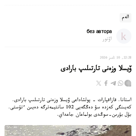
الەم
без автора
اۆتور
22:28, 10 تامىز 2026
ۆيسلا وزەنى تارتىلىپ بارادى
استانا. قازاقپارات - پولشاداعى ۆيسلا وزەنى تارتىلىپ بارادى.
كەيىنگى كەزدە سۋ دەڭگەيى 102 سانتيمەترگە دەيىن ءتۇستى.
بۇل بۇرىن-سوڭدى بولماعان جاعداي.