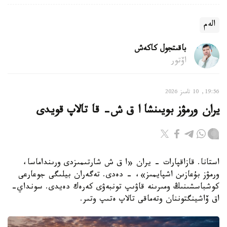
الەم
باقىتجول كاكەش
اۆتور
19:56, 10 تامىز 2026
يران ورمۋز بويىنشا ا ق ش- قا تالاپ قويدى
استانا. قازاقپارات - يران «ا ق ش شارتىمىزدى ورىنداماسا،
ورمۋز بۇعازىن اشپايمىز»، - دەدى. تەگەران بيلىگى جوعارعى
كوشباسشىنىڭ ومىرىنە قاۋىپ تونبەۋى كەرەك دەيدى. سونداي-
اق ۆاشينگتوننان وتەماقى تالاپ ەتىپ وتىر.