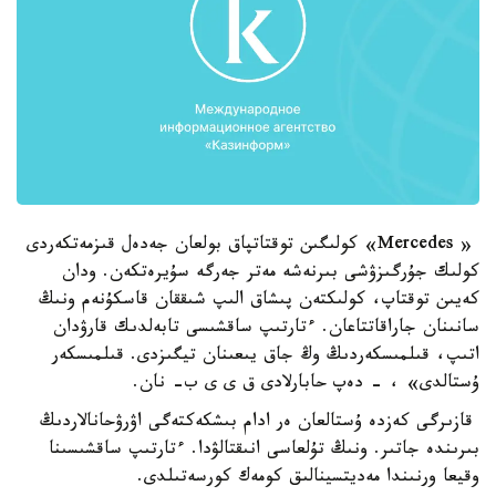
« Mercedes» كولىگىن توقتاتپاق بولعان جەدەل قىزمەتكەردى
كولىك جۇرگىزۋشى بىرنەشە مەتر جەرگە سۇيرەتكەن. ودان
كەيىن توقتاپ، كولىكتەن پىشاق الىپ شىققان قاسكۇنەم ونىڭ
سانىنان جاراقاتتاعان. ءتارتىپ ساقشىسى تابەلدىك قارۋدان
اتىپ، قىلمىسكەردىڭ وڭ جاق يىعىنان تيگىزدى. قىلمىسكەر
ۇستالدى» ، - دەپ حابارلادى ق ى ى ب- نان.
قازىرگى كەزدە ۇستالعان ەر ادام بىشكەكتەگى اۋرۋحانالاردىڭ
بىرىندە جاتىر. ونىڭ تۇلعاسى انىقتالۋدا. ءتارتىپ ساقشىسىنا
وقيعا ورنىندا مەديتسينالىق كومەك كورسەتىلدى.