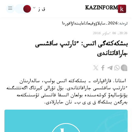
KAZINFORM
ق ز
ترەند:
2026-سايلاۋ
وقيعا
تاعايىنداۋ
اقوردا
20:26, 06 ءساۋىر 2016
بىشكەكتەگى اتىس: ءتارتىپ ساقشىسى
جاراقاتتاندى
استانا. قازاقپارات - بىشكەكتە اتىس بولىپ، سالدارىنان
ءتارتىپ ساقشىسى جاراقاتتاندى. بۇل تۋرالى كيرتاگ اگەنتتىگىنە
يۋنۋساليەۆ كوشەسىندە بولعان اتىسقا قاتىستى تۇسىنىكتەمە
بەرگەن بىشكەك ق ى ى ب- نان حابارلادى.