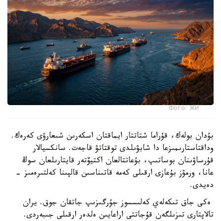
Фото: ЖИ
بۇدان بولەك، قۇراما شتاتتار ايماقتان اسكەرىن شىعارۋى كەرەك.
وداقتاستارىمىزعا دا شابۋىلدى توقتاتۋ قاجەت. سانكسيالار
قۇرساۋىنان بوساتىپ، بۇعاتتالعان اكتيۆتەر قايتارىلعان سوڭ
عانا، ورمۋز بۇعازى ارقىلى كەمە قاتىناسىن قالپىنا كەلتىرەمىز -
دەيدى.
ەكى جاق تىكەلەي كەلىسسوز جۇرگىزىپ جاتقان جوق. يران
تالاپتارى تىزىلگەن قۇجاتتى اراعايىن ەلدەر ارقىلى جىبەردى.