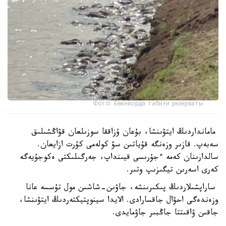
Фото: Бөкейорда табиғи резерваты
مامانداردىڭ ايتۋىنشا، بۇعان ۇزاققا سوزىلعان قۋاڭشىلىق
سەبەپ. قازىر وزەنگە قۇياتىن سۋ كولەمى كۇرت ازايعان.
سالدارىنان كەمە ءجۇرىسى قيىنداپ، جەرگىلىكتى ەكوجۇيەگە
كەرى اسەرىن تيگىزىپ وتىر.
ساراپشىلاردىڭ پىكىرىنشە، جاۋىن-شاشىن مول تۇسسە عانا
وزەندەگى احۋال جاقسارادى. الايدا سينوپتيكتەردىڭ ايتۋىنشا،
جاقىن ۋاقىتتا جاڭبىر جاۋمايدى.