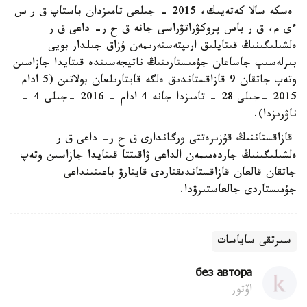
ەسكە سالا كەتەيىك، 2015 - جىلعى تامىزدان باستاپ ق ر س
ءى م، ق ر باس پروكۋراتۋراسى جانە ق ح ر- داعى ق ر
ەلشىلىگىنىڭ قىتايلىق ارىپتەستەرىمەن ۇزاق جىلدار بويى
بىرلەسىپ جاساعان جۇمىستارىنىڭ ناتيجەسىندە قىتايدا جازاسىن
وتەپ جاتقان 9 قازاقستاندىق ەلگە قايتارىلعان بولاتىن (5 ادام
2015 -جىلى 28 - تامىزدا جانە 4 ادام - 2016 -جىلى 4 -
ناۋرىزدا).
قازاقستاننىڭ قۇزىرەتتى ورگاندارى ق ح ر- داعى ق ر
ەلشىلىگىنىڭ جاردەمىمەن الداعى ۋاقىتتا قىتايدا جازاسىن وتەپ
جاتقان قالعان قازاقستاندىقتاردى قايتارۋ باعىتىنداعى
جۇمىستاردى جالعاستىرۋدا.
سىرتقى ساياسات
без автора
اۆتور