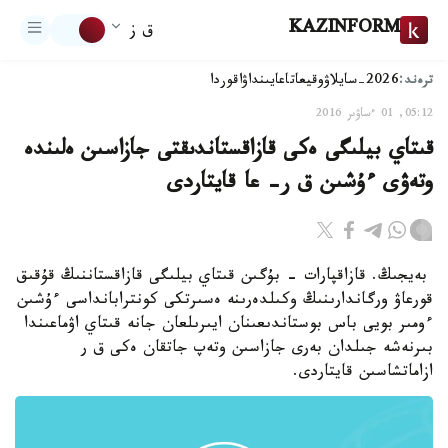
KAZINFORM
ق ز
ترەند:
2026-سايلاۋ
وقيعا
تاعايىنداۋ
اقوردا
05:12, 01 ءساۋىر 2016
قىتاي بيلىگى ەكى قازاقستاندىقتى جازاسىن ەلىندە
وتەۋى ءۇشىن ق ر- عا قايتاردى
بەيجىڭ. قازاقپارات - بۇگىن قىتاي بيلىگى قازاقستاننىڭ قۇقىق
قورعاۋ ورگاندارىنىڭ وكىلدەرىنە ەسىرتكى كونترابانداسى ءۇشىن
ءومىر بويى باس بوستاندىعىنان ايىرىلعان جانە قىتاي اۋماعىندا
بىرنەشە جىلدان بەرى جازاسىن وتەپ جاتقان ەكى ق ر
ازاماتشاسىن قايتاردى.