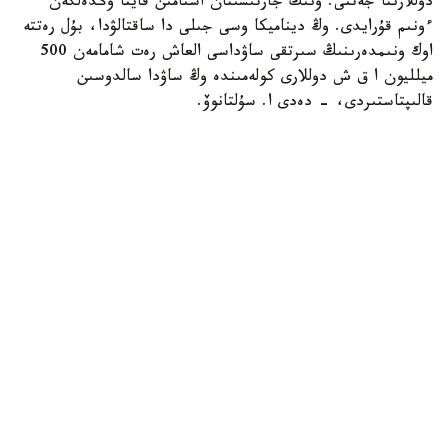
دوللارىنا جەتتى. ونىڭ جارتىسىنان استامىن قايتا وڭدەلگەن
ءونىم قۇرايدى. وڭ ديناميكا وسى جىلى دا ساقتالۋدا، بۇل رەتتە
اوك ونىمدەرىنىڭ سىرتقى ساۋداسى العاش رەت شامامەن 500
ميلليون ا ق ش دوللارى كولەمىندە وڭ ساۋدا سالدوسىن
قالىپتاستىردى، - دەدى ا. سۇلتانوۆ.
ونىڭ ايتۋىنشا، فيتوسانيتاريالىق قىزمەت جۇمىسىنىڭ ماڭىزدى
ناتيجەلەرىنىڭ ءبىرى - قىتايعا جەمدىك ۇن ەكسپورتىن كەڭەيتۋ
بولدى. قويىلاتىن تالاپتار مەن ءونىمدى وتكىزۋ تەتىگىنىڭ
كەلىسىلۋى ءتورتىنشى جانە بەسىنشى سىنىپتاعى استىقتى قايتا
وڭدەۋگە ءارى وعان تۇراقتى ەكسپورتتىق سۇرانىس
قالىپتاستىرۋعا مۇمكىندىك بەردى. ناتيجەسىندە جەمدىك ۇن
ەكسپورتى 2,4 ەسەگە ارتىپ، شامامەن 3 ميلليون تونناعا
جەتتى.
- استىق ەكسپورتى دا ەداۋىر ۇلعايدى. 2024/2025
ماركەتينگتىك جىلى استىق پەن ۇننىڭ استىق بالاماسىنداعى
ەكسپورتى رەكوردتىق 15,3 ميلليون تونناعا جەتتى. سونىمەن
قاتار «قازاقستان تەمىر جولى» ا ق مالىمەتىنشە، 2025-جىلعى