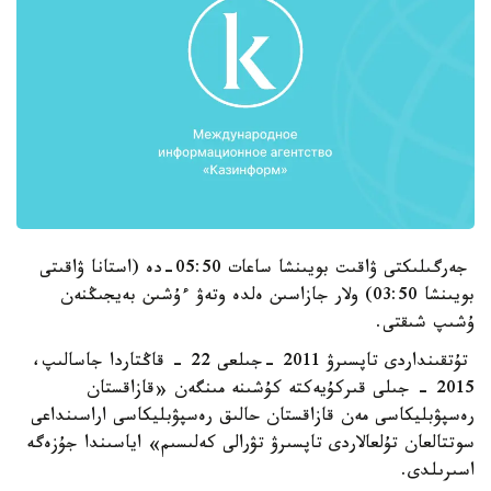
جەرگىلىكتى ۋاقىت بويىنشا ساعات 05:50-دە (استانا ۋاقىتى
بويىنشا 03:50) ولار جازاسىن ەلدە وتەۋ ءۇشىن بەيجىڭنەن
ۇشىپ شىقتى.
تۇتقىنداردى تاپسىرۋ 2011 -جىلعى 22 - قاڭتاردا جاسالىپ،
2015 - جىلى قىركۇيەكتە كۇشىنە مىنگەن «قازاقستان
رەسپۋبليكاسى مەن قازاقستان حالىق رەسپۋبليكاسى اراسىنداعى
سوتتالعان تۇلعالاردى تاپسىرۋ تۋرالى كەلىسىم» اياسىندا جۇزەگە
اسىرىلدى.