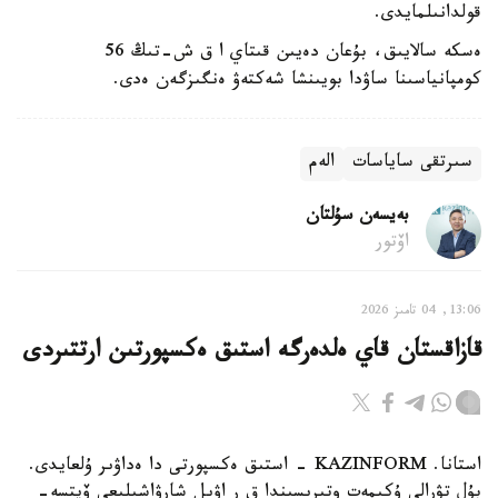
قولدانىلمايدى.
ەسكە سالايىق، بۇعان دەيىن قىتاي ا ق ش-تىڭ 56
كومپانياسىنا ساۋدا بويىنشا شەكتەۋ ەنگىزگەن ەدى.
سىرتقى ساياسات
الەم
بەيسەن سۇلتان
اۆتور
13:06, 04 تامىز 2026
قازاقستان قاي ەلدەرگە استىق ەكسپورتىن ارتتىردى
استانا. KAZINFORM - استىق ەكسپورتى دا ەداۋىر ۇلعايدى.
بۇل تۋرالى ۇكىمەت وتىرىسىندا ق ر اۋىل شارۋاشىلىعى ۆيتسە-