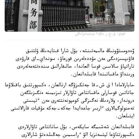
فوتو: ق ح ر ساۋدا مينيسترلىگى
ۆەدومستۆونىڭ مالىمەتىنشە، بۇل شارا قىتايدىڭ ۇلتتىق
قاۋىپسىزدىگى مەن مۇددەلەرىن قورعاۋ، سونداي-اق قارۋدى
تاراتپاۋ سالاسىن قوسا العاندا، حالىقارالىق مىندەتتەمەلەردى
ورىنداۋ ماقساتىندا قابىلدانعان.
حابارلامادا ا ق ش-قا جەتكىزۋگە ارنالعان، ەكسپورتتىق باقىلاۋعا
جاتاتىن قوسارلى ماقساتتاعى تاۋارلار تىزىمىنە ەنگىزىلگەن
دروندار، ولاردىڭ نەگىزگى كومپونەنتتەرى مەن ءتيىستى
تەحنولوگيالارى ءاربىر جاعدايدا جەكە-جەكە مۇقيات قارالاتىنى
ايتىلعان.
قابىلدانعان شەشىمگە سايكەس، بۇل ساناتتاعى تاۋارلاردى
ەكسپورتتاۋعا ليتسەنزيا الۋ ءراسىمىن جەڭىلدەتۋ شارالارى