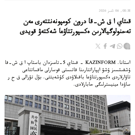
08:38, 06 تامىز 2026
قىتاي ا ق ش-قا درون كومپونەنتتەرى مەن
تەحنولوگيالارىن ەكسپورتتاۋعا شەكتەۋ قويدى
استانا. KAZINFORM - قىتاي 5-تامىزدان باستاپ ا ق ش-قا
ۇشقىشسىز ۇشۋ اپپاراتتارىنا قاتىستى قوسارلى ماقساتتاعى
تاۋارلاردى ەكسپورتتاۋعا باقىلاۋدى كۇشەيتتى. بۇل تۋرالى ق ح ر
ساۋدا مينيسترلىگى حابارلادى.