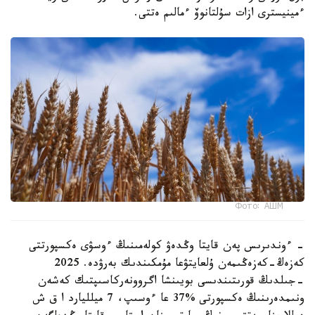
ءمينيسترى ازات سۇلتانوۆ ءمالىم ەتتى.
Фото: АШМ
- ءوندىرىس پەن قايتا وڭدەۋ كولەمىنىڭ ءوسۋى ەكسپورتتى
كەزەڭ-كەزەڭىمەن ۇلعايتۋعا مۇمكىندىك بەرۋدە. 2025
-جىلدىڭ قورىتىندىسى بويىنشا اگروونەركاسىپتىك كەشەن
ونىمدەرىنىڭ ەكسپورتى %37 عا ءوسىپ، 7 ميلليارد ا ق ش