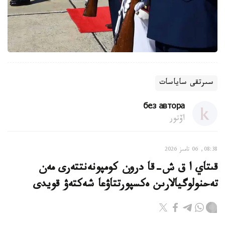
سىرتقى ساياسات
без автора
اۆتور
08:38, 06 تامىز 2026
قىتاي ا ق ش-قا درون كومپونەنتتەرى مەن
تەحنولوگيالارىن ەكسپورتتاۋعا شەكتەۋ قويدى