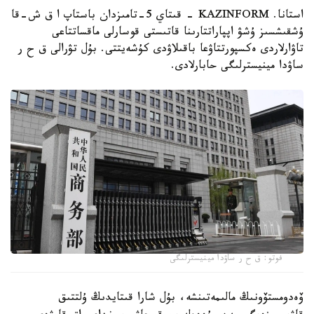
استانا. KAZINFORM - قىتاي 5-تامىزدان باستاپ ا ق ش-قا
ۇشقىشسىز ۇشۋ اپپاراتتارىنا قاتىستى قوسارلى ماقساتتاعى
تاۋارلاردى ەكسپورتتاۋعا باقىلاۋدى كۇشەيتتى. بۇل تۋرالى ق ح ر
ساۋدا مينيسترلىگى حابارلادى.
فوتو: ق ح ر ساۋدا مينيسترلىگى
ۆەدومستۆونىڭ مالىمەتىنشە، بۇل شارا قىتايدىڭ ۇلتتىق