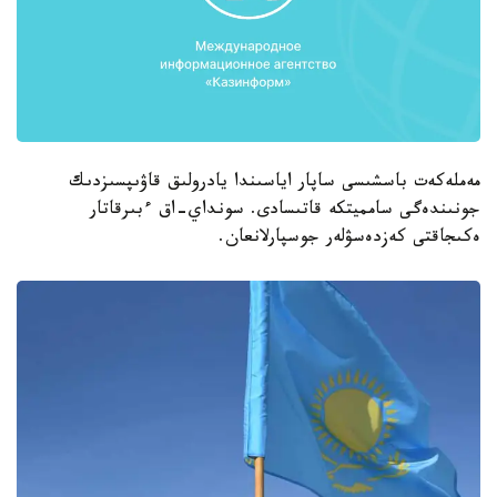
مەملەكەت باسشىسى ساپار اياسىندا يادرولىق قاۋىپسىزدىك
جونىندەگى سامميتكە قاتىسادى. سونداي-اق ءبىرقاتار
ەكىجاقتى كەزدەسۋلەر جوسپارلانعان.