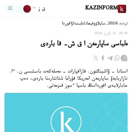
KAZINFORM
ق ز
ترەند:
2026-سايلاۋ
وقيعا
تاعايىنداۋ
اقوردا
01:55, 31 ناۋرىز 2016
ەلباسى ساپارمەن ا ق ش- قا باردى
استانا - ۆاشينگتون. قازاقپارات - مەملەكەت باسشىسى ن. ءا.
نازاربايەۆ ساپارمەن امەريكا قۇراما شتاتتارىنا باردى، دەپ
حابارلايدى اقوردانىڭ باسپا ءسوز قىزمەتى.