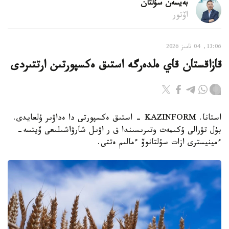
بەيسەن سۇلتان
اۆتور
13:06, 04 تامىز 2026
قازاقستان قاي ەلدەرگە استىق ەكسپورتىن ارتتىردى
استانا. KAZINFORM - استىق ەكسپورتى دا ەداۋىر ۇلعايدى.
بۇل تۋرالى ۇكىمەت وتىرىسىندا ق ر اۋىل شارۋاشىلىعى ۆيتسە-
ءمينيسترى ازات سۇلتانوۆ ءمالىم ەتتى.