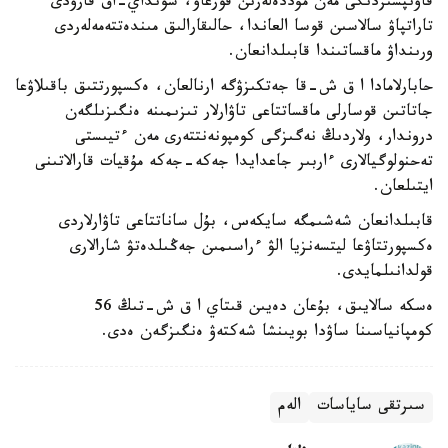
قاۋىپسىزدىگى مەن مۇددەلەرىن قورعاۋ، سونداي-اق قارۋدى
تاراتپاۋ سالاسىن قوسا العاندا، حالىقارالىق مىندەتتەمەلەردى
ورىنداۋ ماقساتىندا قابىلدانعان.
حابارلامادا ا ق ش-قا جەتكىزۋگە ارنالعان، ەكسپورتتىق باقىلاۋعا
جاتاتىن قوسارلى ماقساتتاعى تاۋارلار تىزىمىنە ەنگىزىلگەن
دروندار، ولاردىڭ نەگىزگى كومپونەنتتەرى مەن ءتيىستى
تەحنولوگيالارى ءاربىر جاعدايدا جەكە-جەكە مۇقيات قارالاتىنى
ايتىلعان.
قابىلدانعان شەشىمگە سايكەس، بۇل ساناتتاعى تاۋارلاردى
ەكسپورتتاۋعا ليتسەنزيا الۋ ءراسىمىن جەڭىلدەتۋ شارالارى
قولدانىلمايدى.
ەسكە سالايىق، بۇعان دەيىن قىتاي ا ق ش-تىڭ 56
كومپانياسىنا ساۋدا بويىنشا شەكتەۋ ەنگىزگەن ەدى.
سىرتقى ساياسات
الەم