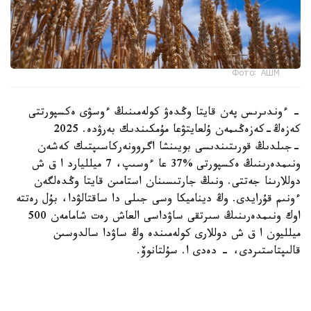
Фото: АШМ
- ءوندىرىس پەن قايتا وڭدەۋ كولەمىنىڭ ءوسۋى ەكسپورتتى
كەزەڭ-كەزەڭىمەن ۇلعايتۋعا مۇمكىندىك بەرۋدە. 2025
-جىلدىڭ قورىتىندىسى بويىنشا اگروونەركاسىپتىك كەشەن
ونىمدەرىنىڭ ەكسپورتى %37 عا ءوسىپ، 7 ميلليارد ا ق ش
دوللارىنا جەتتى. ونىڭ جارتىسىنان استامىن قايتا وڭدەلگەن
ءونىم قۇرايدى. وڭ ديناميكا وسى جىلى دا ساقتالۋدا، بۇل رەتتە
اوك ونىمدەرىنىڭ سىرتقى ساۋداسى العاش رەت شامامەن 500
ميلليون ا ق ش دوللارى كولەمىندە وڭ ساۋدا سالدوسىن
قالىپتاستىردى، - دەدى ا. سۇلتانوۆ.
ونىڭ ايتۋىنشا، فيتوسانيتاريالىق قىزمەت جۇمىسىنىڭ ماڭىزدى
ناتيجەلەرىنىڭ ءبىرى - قىتايعا جەمدىك ۇن ەكسپورتىن كەڭەيتۋ