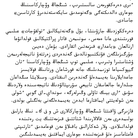
ءىرى دەرەكقورمەن سالىستىرىپ، شىڭجاڭ وۆچاركاسىنىڭ
جوعارى دالدىكتەگى «گەنومدىق سايكەستەندىرۋ كارتاسىن»
جاسادى.
دەرەككوزدىڭ جازۋىنشا، بۇل «گەنەتيكالىق ءتولقۇجات» عىلىمي
قورىتىندى عانا ەمەس، سونىمەن قاتار پراكتيكالىق قولدانۋعا
ارنالعان «باعدار» قىزمەتىن اتقارادى. بۇعان دەيىن
جۇرگىزىلگەن فۋنكتسيونالدىق گەندەردى زەرتتەۋ ناتيجەلەرىمەن
ۇشتاستىرا وتىرىپ، عىلىمي توپ شىڭجاڭ وۆچاركاسىنا ءتان
گيپوكسياعا توزىمدىلىك جانە قورشاعان ورتانىڭ قولايسىز
جاعدايلارىنا بەيىمدەلۋ گەندەرىن انىقتادى. وسىلايشا مىڭداعان
جىلدارعا جالعاسقان تابيعي سۇرىپتالۋدىڭ ناتيجەسىندە ولاردىڭ
سۋىق ءارى بيىك تاۋلى وڭىرلەرگە، سونداي-اق گوبي ءشولى
مەن شولەيتتى ايماقتارعا ابدەن بەيىمدەلگەنى بەلگىلى بولدى.
قازىرگى ۋاقىتتا شىڭجاڭ وۆچاركالارى ش و ق ك- نىڭ بارلىق
بولىمدەرى مەن قالالارىندا شتاتتىق قىزمەتتىك يت رەتىندە
قولدانىلادى. ولار شەكارالىق باقىلاۋ مەن قوعامدىق ءتارتىپتى
قامتاماسىز ەتۋ قىزمەتىندە جوعارى ايماقتىق بەيىمدىلىگىن