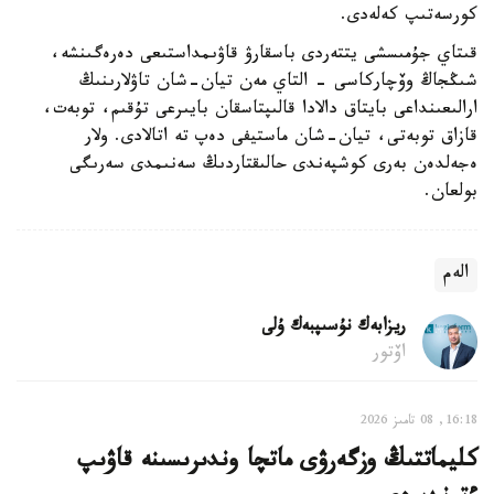
كورسەتىپ كەلەدى.
قىتاي جۇمىسشى يتتەردى باسقارۋ قاۋىمداستىعى دەرەگىنشە،
شىڭجاڭ وۆچاركاسى - التاي مەن تيان-شان تاۋلارىنىڭ
ارالىعىنداعى بايتاق دالادا قالىپتاسقان بايىرعى تۇقىم، توبەت،
قازاق توبەتى، تيان-شان ماستيفى دەپ تە اتالادى. ولار
ەجەلدەن بەرى كوشپەندى حالىقتاردىڭ سەنىمدى سەرىگى
بولعان.
الەم
ريزابەك نۇسىپبەك ۇلى
اۆتور
16:18, 08 تامىز 2026
كليماتتىڭ وزگەرۋى ماتچا وندىرىسىنە قاۋىپ