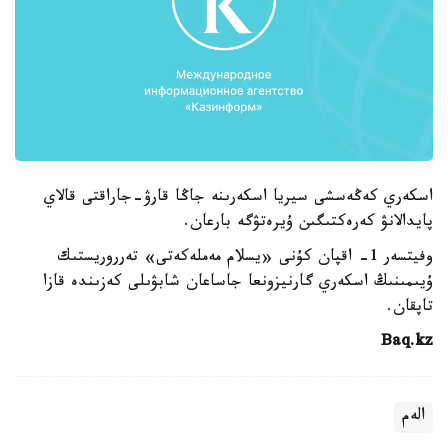
اسكەري كەڭەسشى سيريا اسكەرىنە جاڭا قارۋ-جاراقتى قالاي
پايدالانۋ كەرەكتىگىن ۇيرەتۋگە بارعان.
وفيتسەر 1- اقپان كۇنى «يسلام مەملەكەتى» تەرروريستىك
ۇيىمىنىڭ اسكەري گارنيزونعا جاساعان شابۋىلى كەزىندە قازا
تاپقان.
Baq.kz
الەم