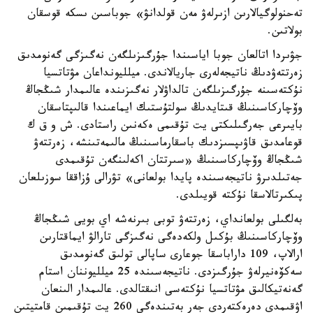
تەحنولوگيالارىن ازىرلەۋ مەن قولدانۋ» جوباسىن ىسكە قوسقان
بولاتىن.
جۋىردا اتالعان جوبا اياسىندا جۇرگىزىلگەن نەگىزگى گەنومدىق
زەرتتەۋدىڭ ناتيجەلەرى جاريالاندى. ميلليونداعان مۋتاتسيا
نۇكتەسىنە جۇرگىزىلگەن تالداۋلار نەگىزىندە عالىمدار شىڭجاڭ
وۆچاركاسىنىڭ قىتايدىڭ سولتۇستىك ايماعىندا قالىپتاسقان
بايىرعى جەرگىلىكتى يت تۇقىمى ەكەنىن راستادى. ش و ق ك
قوعامدىق قاۋىپسىزدىك باسقارماسىنىڭ مالىمەتىنشە، زەرتتەۋ
شىڭجاڭ وۆچاركاسىنىڭ «سىرتتان اكەلىنگەن تۇقىمدى
جەتىلدىرۋ ناتيجەسىندە پايدا بولعانى» تۋرالى ۇزاققا سوزىلعان
پىكىرتالاسقا نۇكتە قويىلدى.
بەلگىلى بولعانداي، زەرتتەۋ توبى بىرنەشە اي بويى شىڭجاڭ
وۆچاركاسىنىڭ بۇكىل ولكەدەگى نەگىزگى تارالۋ ايماقتارىن
ارالاپ، 109 داراباسقا جوعارى ساپالى تولىق گەنومدىق
سەكۆەنيرلەۋ جۇرگىزدى. ناتيجەسىندە 25 ميلليوننان استام
گەنەتيكالىق مۋتاتسيا نۇكتەسى انىقتالدى. عالىمدار الىنعان
اۋقىمدى دەرەكتەردى جەر بەتىندەگى 260 يت تۇقىمىن قامتيتىن