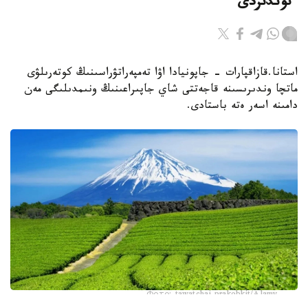
ءتوندىردى
استانا.قازاقپارات - جاپونيادا اۋا تەمپەراتۋراسىنىڭ كوتەرىلۋى
ماتچا وندىرىسىنە قاجەتتى شاي جاپىراعىنىڭ ونىمدىلىگى مەن
دامىنە اسەر ەتە باستادى.
Фото: tawatchai prakobkit/Alamy