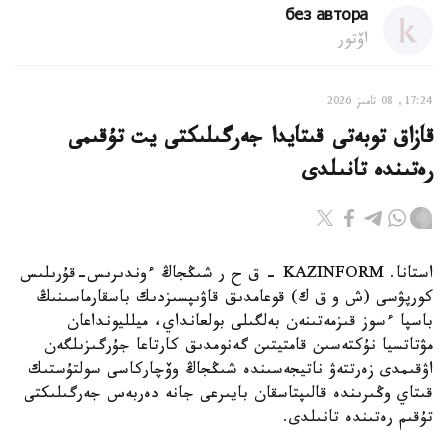
без автора
اۆتور
17:24, 08 تامىز 2026
قازاق توبەتى قىتايدا جەرگىلىكتى يت تۇقىمى
رەتىندە تانىلدى
استانا. KAZINFORM – ق ح ر شىڭجاڭ ءوندىرىس-قۇرىلىس
كورپۋسى (ش و ق ك) قوعامدىق قاۋىپسىزدىك باسقارماسىنىڭ
باسپا ءسوز قىزمەتىنەن بەلگىلى بولعانداي، ميلليونداعان
مۋتاتسيا نۇكتەسىن قامتيتىن گەنومدىق كارتاعا جۇرگىزىلگەن
اۋقىمدى زەرتتەۋ ناتيجەسىندە شىڭجاڭ وۆچاركاسى سولتۇستىك
قىتاي وڭىرىندە قالىپتاسقان بايىرعى جانە دەربەس جەرگىلىكتى
تۇقىم رەتىندە تانىلدى.