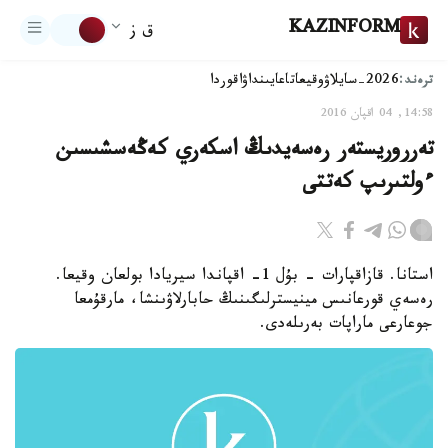
KAZINFORM
ق ز
ترەند:
2026-سايلاۋ
وقيعا
تاعايىنداۋ
اقوردا
14:58, 04 اقپان 2016
تەرروريستەر رەسەيدىڭ اسكەري كەڭەسشىسىن
ءولتىرىپ كەتتى
استانا. قازاقپارات - بۇل 1- اقپاندا سيريادا بولعان وقيعا.
رەسەي قورعانىس مينيسترلىگىنىڭ حابارلاۋىنشا، مارقۇمعا
جوعارعى ماراپات بەرىلەدى.