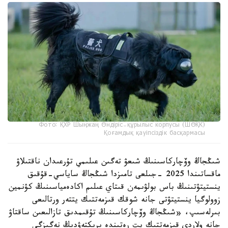
Фото: ҚХР Шыңжаң Өндіріс-құрылыс корпусы (ШӨҚК)
Қоғамдық қауіпсіздік басқармасы
شىڭجاڭ وۆچاركاسىنىڭ شىعۋ تەگىن عىلىمي تۇرعىدان ناقتىلاۋ
ماقساتىندا 2025 -جىلعى تامىزدا شىڭجاڭ ساياسي-قۇقىق
ينستيتۋتىنىڭ باس بولۋىمەن قىتاي عىلىم اكادەمياسىنىڭ كۋنمين
زوولوگيا ينستيتۋتى جانە شوقك قىزمەتتىك يتتەر ورتالىعى
بىرلەسىپ، «شىڭجاڭ وۆچاركاسىنىڭ تۇقىمدىق تازالىعىن ساقتاۋ
جانە ولاردى قىزمەتتىك يت رەتىندە ىرىكتەۋدىڭ نەگىزگى