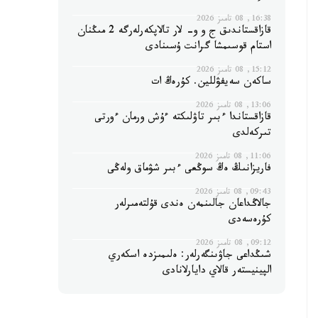
16:38, 08 تامىز 2026
قازاقستاندىق ج و و- لار تالاپكەرلەرگە 2 مىڭنان
استام قوسىمشا گرانت ۇسىنادى
15:12, 08 تامىز 2026
ساكەن سەيفۋللين. كۇرەڭ ات
13:06, 08 تامىز 2026
قازاقستاندا ءبىر تاۋلىكتە ءۇش ورمان ءورتى
تىركەلدى
11:06, 08 تامىز 2026
فاريزانىڭ ەڭ سوڭعى ءبىر شۋماق ولەڭى
09:43, 08 تامىز 2026
جالاڭداعان جالىنمەن ەندى قۇلتەمىرلەر
كۇرەسەدى
09:12, 08 تامىز 2026
شىڭداعى جاۋىنگەرلەر: ەلىمىزدە اسكەري
الپينيستەر قالاي دايارلانادى