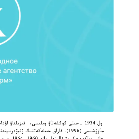
ول 1934 -جىلى كوكشەتاۋ وبلىسى، قىزىلتاۋ اۋ