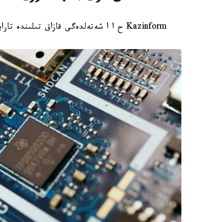
Kazinform ح ا ا شەتەلدەگى قازاق تىلىندە تارايتىن اقپارات كوزدەرىنە اپتالىق شولۋىن ۇسىنادى.