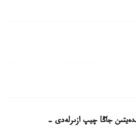
لدەيتىن جاڭا چيپ ازىرلەدى -