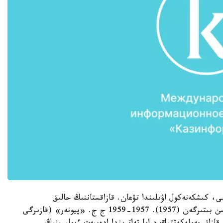
دانى، كىشكەنەكول اۋىلىندا تۋعان. قازاقستاننىڭ حالىق
جازۋشىسى (1996). قازاق مەملەكەتتىك ۋنيۆەرسيتەتىن بىتىرگەن (1957). 1957-1959 ج ج. «پيونەر» (قازىرگى