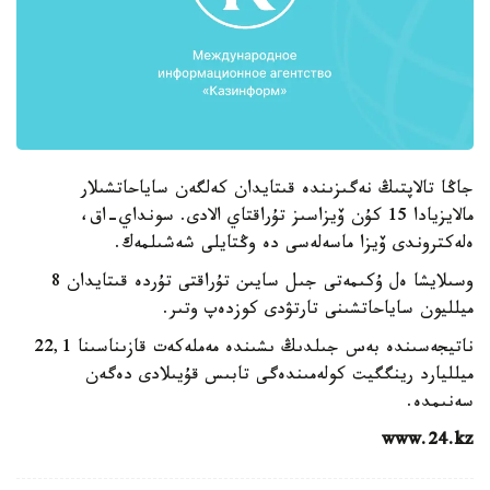
جاڭا تالاپتىڭ نەگىزىندە قىتايدان كەلگەن ساياحاتشىلار
مالايزيادا 15 كۇن ۆيزاسىز تۇراقتاي الادى. سونداي-اق،
ەلەكتروندى ۆيزا ماسەلەسى دە وڭتايلى شەشىلمەك.
وسىلايشا ەل ۇكىمەتى جىل سايىن تۇراقتى تۇردە قىتايدان 8
ميلليون ساياحاتشىنى تارتۋدى كوزدەپ وتىر.
ناتيجەسىندە بەس جىلدىڭ ىشىندە مەملەكەت قازىناسىنا 22,1
ميلليارد رينگگيت كولەمىندەگى تابىس قۇيىلادى دەگەن
سەنىمدە.
www.24.kz