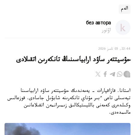
الەم
без автора
اۆتور
22:44, 05 تامىز 2026
حۋسيتتەر ساۋد ارابياسىنىڭ تانكەرىن اتقىلادى
استانا. قازاقپارات - يەمەندىك حۋسيتتەر ساۋد ارابياسىنا
تيەسىلى تاعى ءبىر مۇناي تانكەرىنە شابۋىل جاسادى. قوزعالىس
وكىلدەرى كەمەنى بالليستيكالىق زىمىرانمەن اتقىلاعانىن
مالىمدەدى.