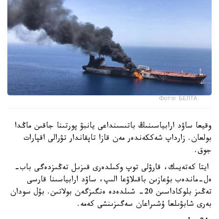
Фото: БЕЛТА
وقيعا ساۋد ارابياسىنىڭ باتىسىنداعى يانبۋ پورتىنا جاقىن ماڭدا
بولعان. زارداپ شەككەندەر مەن قازا تاپقاندار تۋرالى اقپارات
جوق.
ايتا كەتەيىك، قارۋلى توپ وكىلدەرى قىزىل تەڭىزدەگى باب-
ەل-ماندەب بۇعازىن باقىلاۋعا الىپ، ساۋد ارابياسىنا قارسى
تەڭىز بلوكاداسىن 20- شىلدەدە ەنگىزگەن بولاتىن. بۇل سودان
بەرى شابۋىلعا ۇشىراعان سەگىزىنشى كەمە.