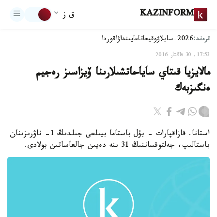
KAZINFORM
ق ز
ترەند:
2026-سايلاۋ
وقيعا
تاعايىنداۋ
اقوردا
17:53, 30 قاڭتار 2016
مالايزيا قىتاي ساياحاتشىلارىنا ۆيزاسىز رەجيم
ەنگىزبەك
استانا. قازاقپارات - بۇل باستاما بيىلعى جىلدىڭ 1- ناۋرىزىنان
باستالىپ، جەلتوقساننىڭ 31 ىنە دەيىن جالعاساتىن بولادى.