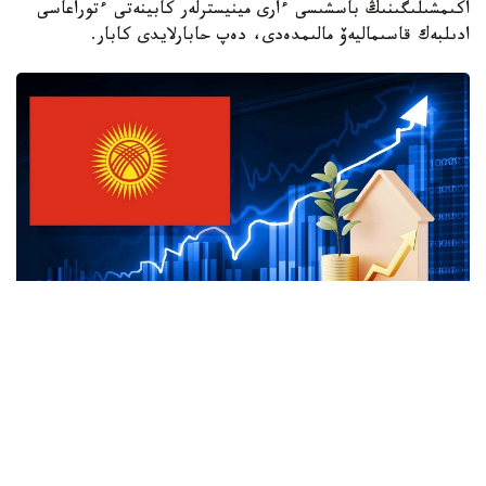
اكىمشىلىگىنىڭ باسشىسى ءارى مينيسترلەر كابينەتى ءتوراعاسى
ادىلبەك قاسىماليەۆ مالىمدەدى، دەپ حابارلايدى كابار.
Коллаж: e-cis.info
ونىڭ ايتۋىنشا، بۇگىندە قىتاي الدىنداعى بەرەشەك ەلدىڭ جالپى
سىرتقى قارىزىنىڭ 20 پايىزدان ءسال استامىن عانا قۇرايدى.
قالعان بولىگى نەگىزىنەن ازيا دامۋ بانكى، دۇنيەجۇزىلىك بانك،
حالىقارالىق ۆاليۋتا قورى جانە باسقا دا كرەديتورلاردىڭ ۇزاق