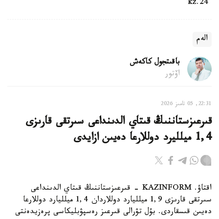
24.kz
الەم
باقىتجول كاكەش
اۆتور
22:31, 05 تامىز 2026
قىرعىزستاننىڭ قىتاي الدىنداعى سىرتقى قارىزى
1,4 ميلليرد دوللارعا دەيىن ازايدى
اقتاۋ. KAZINFORM - قىرعىزستاننىڭ قىتاي الدىنداعى
سىرتقى قارىزى 1,9 ميلليارد دوللاردان 1,4 ميلليارد دوللارعا
دەيىن قىسقاردى. بۇل تۋرالى قىرعىز رەسپۋبليكاسى پرەزيدەنتى