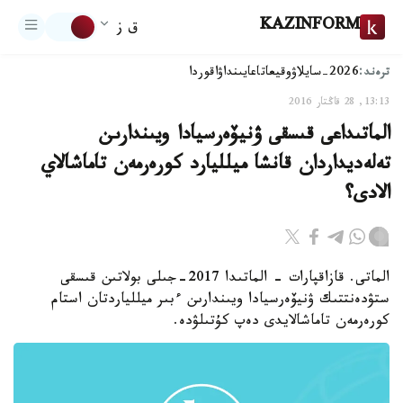
KAZINFORM
ق ز
ترەند:
2026-سايلاۋ
وقيعا
تاعايىنداۋ
اقوردا
13:13, 28 قاڭتار 2016
الماتىداعى قىسقى ۋنيۆەرسيادا ويىندارىن
تەلەديداردان قانشا ميلليارد كورەرمەن تاماشالاي
الادى؟
الماتى. قازاقپارات - الماتىدا 2017-جىلى بولاتىن قىسقى
ستۋدەنتتىك ۋنيۆەرسيادا ويىندارىن ءبىر ميللياردتان استام
كورەرمەن تاماشالايدى دەپ كۇتىلۋدە.