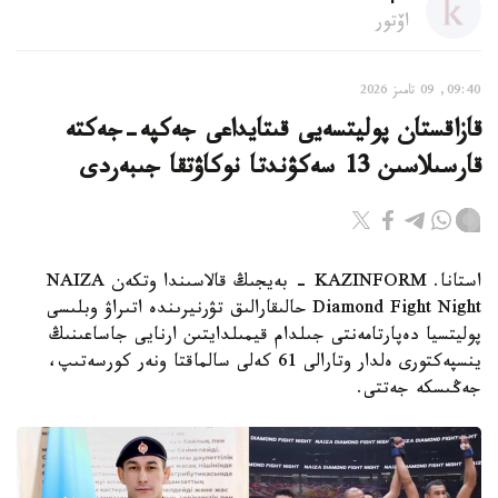
اۆتور
09:40, 09 تامىز 2026
قازاقستان پوليتسەيى قىتايداعى جەكپە-جەكتە
قارسىلاسىن 13 سەكۋندتا نوكاۋتقا جىبەردى
استانا. KAZINFORM - بەيجىڭ قالاسىندا وتكەن NAIZA
Diamond Fight Night حالىقارالىق تۋرنيرىندە اتىراۋ وبلىسى
پوليتسيا دەپارتامەنتى جىلدام قيمىلدايتىن ارنايى جاساعىنىڭ
ينسپەكتورى ەلدار وتارالى 61 كەلى سالماقتا ونەر كورسەتىپ،
جەڭىسكە جەتتى.