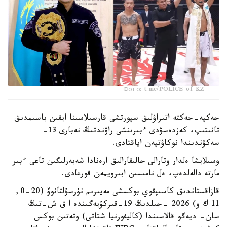
Фото: t.me/POLICE_of_KZ
جەكپە-جەكتە اتىراۋلىق سپورتشى قارسىلاسىنا ايقىن باسىمدىق
تانىتىپ، كەزدەسۋدى ءبىرىنشى راۋندتىڭ نەبارى 13-
سەكۋندىندا نوكاۋتپەن اياقتادى.
وسىلايشا ەلدار وتارالى حالىقارالىق ارەنادا شەبەرلىگىن تاعى ءبىر
مارتە دالەلدەپ، ەل نامىسىن ابىرويمەن قورعادى.
قازاقستاندىق كاسىپقوي بوكسشى مەيىرىم نۇرسۇلتانوۆ (20-0,
11 ك و) 2026 -جىلدىڭ 19-قىركۇيەگىندە ا ق ش-تىڭ
سان- ديەگو قالاسىندا (كاليفورنيا شتاتى) وتەتىن بوكس