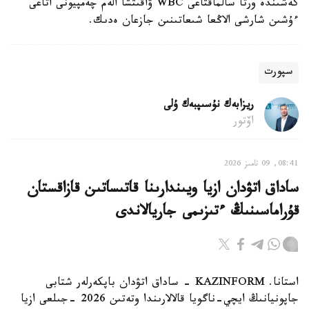
كەشىندە ورتا سالماقتاعى WBC ۋاقىتشا الەم چەمپيونى اتاعى
ءۇشىن شارشى الاڭعا شىعاتىنىن جازعان ەدىك.
سپورت
ريزابەك نۇسىپبەك ۇلى
اۆتور
08:41, 09 تامىز 2026
ساداق اتۋدان ازيا ويىندارىنا قاتىساتىن قازاقستان
قۇراماسىنىڭ ءتىزىمى جاريالاندى
استانا. KAZINFORM - ساداق اتۋدان باپكەرلەر شتابى
جاپونيانىڭ ايچي-ناگويا قالالارىندا وتەتىن 2026 -جىلعى ازيا