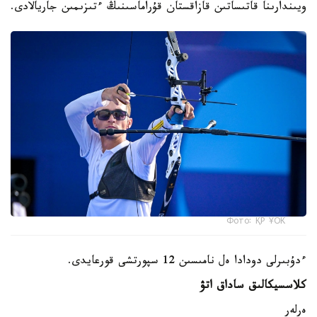
ويىندارىنا قاتىساتىن قازاقستان قۇراماسىنىڭ ءتىزىمىن جاريالادى.
Фото: ҚР ҰОК
ءدۇبىرلى دودادا ەل نامىسىن 12 سپورتشى قورعايدى.
كلاسسيكالىق ساداق اتۋ
ەرلەر