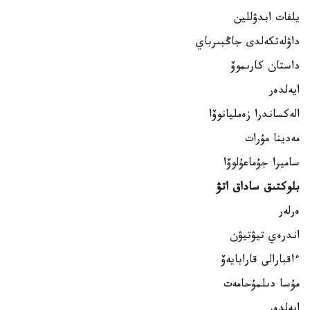
يلفات ابدۋللين
داۋلەتكەلدى جاڭبىرباي
داستان كارىموۆ
ايەلدەر
الەكساندرا زەمليانوۆا
مەدينا مۇرات
ساميرا جۇماعۇلوۆا
بلوكتىق ساداق اتۋ
ەرلەر
اندرەي تيۋتيۋن
ءاقبارالى قارابايەۆ
مۇسا دىلمۇحامەت
ايەلدەر