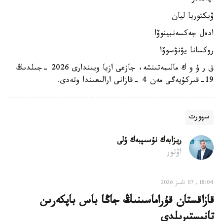
ۆيكتوريا ليان
ادەل جەكسەنبينوۆا
روكسانا يۋنۋسوۆا
ق ر ۇ و ك مالىمەتىنشە، جازعى ازيا ويىندارى 2026 -جىلدىڭ
19-قىركۇيەگى مەن 4 -قازانى ارالىعىندا وتەدى.
سپورت
ريزابەك نۇسىپبەك ۇلى
اۆتور
18:04, 07 تامىز 2026
قازاقستان قۇراماسىنىڭ جاڭا باس باپكەرىن
تانىستىرىلدى