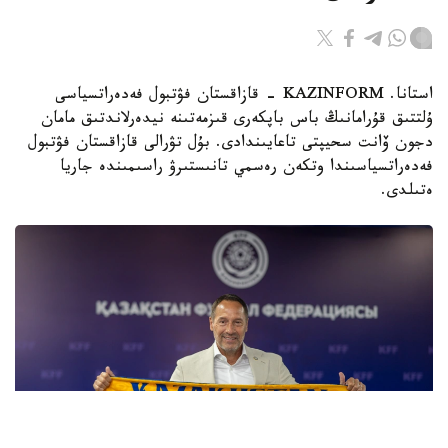
استانا. KAZINFORM - قازاقستان فۋتبول فەدەراتسياسى
ۇلتتىق قۇرامانىڭ باس باپكەرى قىزمەتىنە نيدەرلاندتىق مامان
دجون ۆانت سحيپتى تاعايىندادى. بۇل تۋرالى قازاقستان فۋتبول
فەدەراتسياسىندا وتكەن رەسمي تانىستىرۋ راسىمىندە جاريا
ەتىلدى.