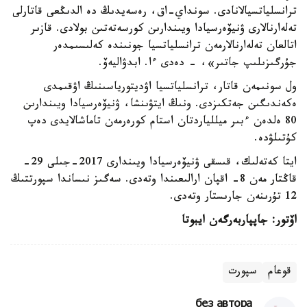
ترانسلياتسيالانادى. سونداي-اق، رەسەيدىڭ دە الدىڭعى قاتارلى
تەلەارنالارى ۋنيۆەرسيادا ويىندارىن كورسەتەتىن بولادى. قازىر
اتالعان تەلەارنالارمەن ترانسلياتسيا جونىندە كەلىسىمدەر
جۇرگىزىلىپ جاتىر»، - دەدى ءا. ابدۋاليەۆ.
ول سونىمەن قاتار، ترانسلياتسيا اۋديتورياسىنىڭ اۋقىمدى
ەكەندىگىن جەتكىزدى. ونىڭ ايتۋىنشا، ۋنيۆەرسيادا ويىندارىن
80 ەلدەن ءبىر ميللياردتان استام كورەرمەن تاماشالايدى دەپ
كۇتىلۋدە.
ايتا كەتەلىك، قىسقى ۋنيۆەرسيادا ويىندارى 2017-جىلى 29-
قاڭتار مەن 8- اقپان ارالىعىندا وتەدى. سەگىز نىساندا سپورتتىڭ
12 تۇرىنەن جارىستار وتەدى.
اۆتور: جاپپاربەرگەن ايبوتا
قوعام
سپورت
без автора