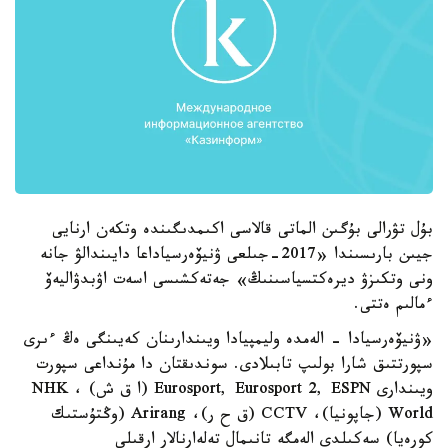
بۇل تۋرالى بۇگىن الماتى قالاسى اكىمدىگىندە وتكەن ارنايى
جيىن بارىسىندا «2017-جىلعى ۋنيۆەرسياداعا دايىندالۋ جانە
ونى وتكىزۋ ديرەكتسياسىنىڭ» جەتەكشىسى اسەت اۋبدۋاليەۆ
ءمالىم ەتتى.
«ۋنيۆەرسيادا - الەمدە وليمپيادا ويىندارىنان كەيىنگى ەڭ ءىرى
سپورتتىق شارا بولىپ تابىلادى. سوندىقتان دا مۇنداعى سپورت
ويىندارى Eurosport, Eurosport 2, ESPN (ا ق ش) ، NHK
World (جاپونيا)، CCTV (ق ح ر)، Arirang (وڭتۇستىك
كورەيا) سەكىلدى الەمگە تانىمال تەلەارنالار ارقىلى