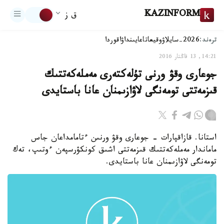
KAZINFORM
ق ز
ترەند:
2026-سايلاۋ
وقيعا
تاعايىنداۋ
اقوردا
14:21, 13 قاڭتار 2016
جوعارى وقۋ ورنى تۇلەكتەرى مەملەكەتتىك
قىزمەتتى تومەنگى لاۋازىمنان عانا باستايدى
استانا. قازاقپارات - جوعارى وقۋ ورنىن ءتامامداعان جاس
ماماندار مەملەكەتتىك قىزمەتتى اشىق كونكۋرسپەن ءوتىپ، تەك
تومەنگى لاۋازىمنان عانا باستايدى.