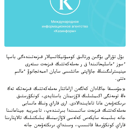
بۇل تۋرالى بۇگىن ورتالىق كوممۋنيكاتسيالار قىزمەتىندەگى باسپا
ءسوز ءماسليحاتىندا ق ر مەملەكەتتىك قىزمەت ىستەرى
مينيسترلىگىنىڭ جاۋاپتى حاتشىسى سايان احمەتجانوۆ ءمالىم
ەتتى.
«جۇمىسقا جاڭادان كەلگەن ازاماتتار مەملەكەتتىك قىزمەتكە تەك
ەڭ تومەنگى اكىمشىلىك لاۋزىمنان باستايدى، كونكۋرستىق
ىرىكتەۋمەن عانا تاعايىندالادى. ارى قاراي ونىڭ مانسابى
مەملەكەتتىك قىزمەت ساتىسىندا بىرتىندەپ، تاجىريبە جيناعانىنا
جانە بىلىمىنە سايكەس كەلەسى لاۋازىمنىڭ بىلىكتىلىك تالاپتارىنا
قاراي كونكۋرسقا قاتىسىپ، وسىنداي ىرىكتەۋمەن جانە