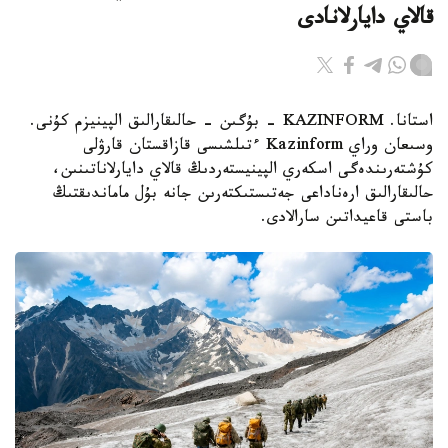
قالاي دايارلانادى
استانا. KAZINFORM - بۇگىن - حالىقارالىق الپينيزم كۇنى.
وسىعان وراي Kazinform ءتىلشىسى قازاقستان قارۋلى
كۇشتەرىندەگى اسكەري الپينيستەردىڭ قالاي دايارلاناتىنىن،
حالىقارالىق ارەناداعى جەتىستىكتەرىن جانە بۇل ماماندىقتىڭ
باستى قاعيداتىن سارالادى.