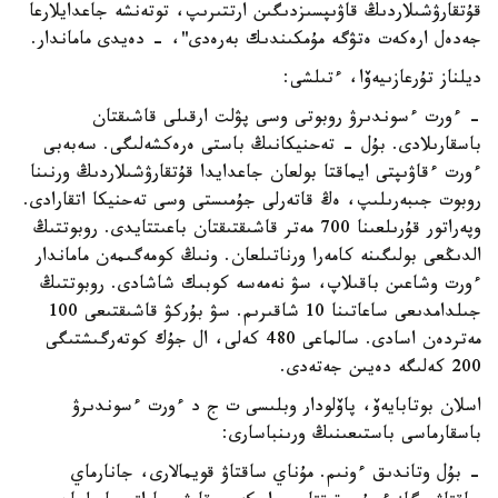
قۇتقارۋشىلاردىڭ قاۋىپسىزدىگىن ارتتىرىپ، توتەنشە جاعدايلارعا
جەدەل ارەكەت ەتۋگە مۇمكىندىك بەرەدى"، - دەيدى ماماندار.
ديلناز تۇرعازىيەۆا، ءتىلشى:
- ءورت ءسوندىرۋ روبوتى وسى پۋلت ارقىلى قاشىقتان
باسقارىلادى. بۇل - تەحنيكانىڭ باستى ەرەكشەلىگى. سەبەبى
ءورت ءقاۋىپتى ايماقتا بولعان جاعدايدا قۇتقارۋشىلاردىڭ ورنىنا
روبوت جىبەرىلىپ، ەڭ قاتەرلى جۇمىستى وسى تەحنيكا اتقارادى.
وپەراتور قۇرىلعىنا 700 مەتر قاشىقتىقتان باعىتتايدى. روبوتتىڭ
الدىڭعى بولىگىنە كامەرا ورناتىلعان. ونىڭ كومەگىمەن ماماندار
ءورت وشاعىن باقىلاپ، سۋ نەمەسە كوبىك شاشادى. روبوتتىڭ
جىلدامدىعى ساعاتىنا 10 شاقىرىم. سۋ بۇركۋ قاشىقتىعى 100
مەتردەن اسادى. سالماعى 480 كەلى، ال جۇك كوتەرگىشتىگى
200 كەلىگە دەيىن جەتەدى.
اسلان بوتابايەۆ، پاۆلودار وبلىسى ت ج د ءورت ءسوندىرۋ
باسقارماسى باستىعىنىڭ ورىنباسارى:
- بۇل وتاندىق ءونىم. مۇناي ساقتاۋ قويمالارى، جانارماي