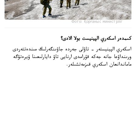
Фото: Қорғаныс министрліг
كىمدەر اسكەري الپينيست بولا الادى؟
اسكەري الپينيستەر - تاۋلى جەردە جاۋىنگەرلىك مىندەتتەردى
ورىنداۋعا جانە جەكە قۇرامدى ارنايى تاۋ دايارلىعىنا ۇيرەتۋگە
ماماندانعان اسكەري قىزمەتشىلەر.
- تاۋ دايارلىعى بويىنشا ارنايى بىلىكتىلىكتەن وتكەن اسكەري
قىزمەتشىلەر ەلىمىزدىڭ ءتۇرلى اسكەري بولىمدەرىندە قىزمەت
اتقارىپ، تاۋلى جەردەگى جاۋىنگەرلىك دايارلىقتى ۇيىمداستىرۋعا
جانە جەكە قۇرامدى وقىتۋعا ۇلەسىن قوسىپ كەلەدى، -
دەلىنگەن قورعانىس مينيسترلىگىنىڭ Kazinform اگەنتتىگىنە
بەرگەن جاۋابىندا.
اسكەري الپينيستىڭ دايارلىعى بىرنەشە بىلىكتىلىك دەڭگەيىنەن
تۇرادى. تاۋلى وڭىرلەردە جاۋىنگەرلىك مىندەتتەردىڭ ارتۋىنا