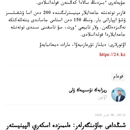
جۇيەلەرى ءبىزدىڭ سالادا كەڭىنەن قولدانىلادى.
قازىر توتەنشە جاعدايلار مينيسترلىگىندە 200 دەن اسا ۇشقىشسىز
ۇشۋ اپپاراتى بار. ونىڭ 150 دەن استامى جاساندى ينتەللەكتكە
نەگىزدەلگەن. ولار تابيعي ءورت، سۋ تاسقىنى سىندى توتەنشە
جاعدايلاردا قولدانىلادى.
اۆتورلارى: ديلناز تۇرعازىيەۆا، مارات ديحانبايەۆ
https://24.kz
قوعام
ريزابەك نۇسىپبەك ۇلى
اۆتور
09:12, 08 تامىز 2026
شىڭداعى جاۋىنگەرلەر: ەلىمىزدە اسكەري الپينيستەر