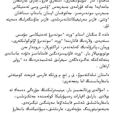
ساقتاۋ، گاز ءسۇيىوتىقتارى، اسكەري قارۋ-جاراق جارىلعان
جاعدايدا جەكە قۇرامدى جىبەرمەس ءۇشىن وسى تەحنيكانى
جىبەرىپ سوندىرەمىز. جەلتوقسان ايىنان باستاپ سىناقتان
ءوتتى. قازىر سەرتيفيكاتتاندىرىلدى. قازىر جاۋىنگەرلىك ەسەپتە
تۇر.
ەلدە 2 مىڭنان استام ءورت ءسوندىرۋ تەحنيكاسى جۇمىس
ىستەيدى. ولاردىڭ قاتارىندا ءورت ءسوندىرۋ اۆتوكولىكتەرى،
ورمان-پاترۋلدىك كەشەندەر، تراكتورلار، دروندار مەن
موتوپومپالار بار. ءورت قاۋىپسىزدىگىن قامتاماسىز ەتۋدە جاساندى
ينتەللەكتكە نەگىزدەلگەن سيفرلىق شەشىمدەردىڭ دە ءرولى
ارتقان .
داستان تىلەكتەسوۆ، ق ر تج م ورتكە قارسى قىزمەت كوميتەتى
باسقارماسىنىڭ اعا ينجەنەرى:
- احۋالدى ورتالىعىمىز بار. مينيسترلىكتىڭ جۇرەگى دەسەك تە
بولادى. بارلىق اقپارات رەسپۋبليكا كولەمىندە جەتكىزىلىپ،
باسقارماشىلىق شەشىم قابىلداۋعا سەپتىگىن تيگىزەدى.
بەينەمونيتورينگ جۇيەلەرى، عارىشتىق-سپۋتنيكتىك باسقارۋ