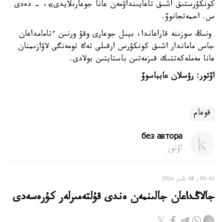
كونكۋرستىق اشىق تاعايىنداۋمەن عانا جوعارىلايدى»، - دەدى
س. احمەتجانوۆ.
ونىڭ سوزىنە قاراعاندا، بيىل جوعارى وقۋ ورنىن ءتامامداعان
جاس ماماندار اشىق كونكۋرس ارقىلى تەك تومەنگى لاۋازىمنان
عانا مەملەكەتتىك قىزمەتىن باستايتىن بولادى.
اۆتور: رۋسلان عابباسوۆ
قوعام
без автора
اۆتور
09:43, 08 تامىز 2026
جالاڭداعان جالىنمەن ەندى قۇلتەمىرلەر كۇرەسەدى