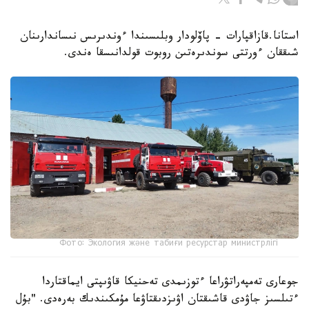
استانا.قازاقپارات - پاۆلودار وبلىسىندا ءوندىرىس نىساندارىنان
شىققان ءورتتى سوندىرەتىن روبوت قولدانىسقا ەندى.
Фото: Экология және табиғи ресурстар министрлігі
جوعارى تەمپەراتۋراعا ءتوزىمدى تەحنيكا قاۋىپتى ايماقتاردا
ءتىلسىز جاۋدى قاشىقتان اۋىزدىقتاۋعا مۇمكىندىك بەرەدى. "بۇل