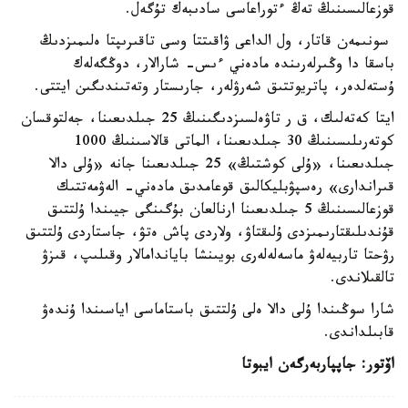
قوزعالىسىنىڭ تەڭ ءتوراعاسى سادىبەك تۇگەل.
سونىمەن قاتار، ول الداعى ۋاقىتتا وسى تاقىرىپتا ەلىمىزدىڭ
باسقا دا وڭىرلەرىندە مادەني ءىس- شارالار، دوڭگەلەك
ۇستەلدەر، پاتريوتتىق شەرۋلەر، جارىستار وتەتىندىگىن ايتتى.
ايتا كەتەلىك، ق ر تاۋەلسىزدىگىنىڭ 25 جىلدىعىنا، جەلتوقسان
كوتەرىلىسىنىڭ 30 جىلدىعىنا، الماتى قالاسىنىڭ 1000
جىلدىعىنا، «ۇلى كوشتىڭ» 25 جىلدىعىنا جانە «ۇلى دالا
قىراندارى» رەسپۋبليكالىق قوعامدىق مادەني- الەۋمەتتىك
قوزعالىسىنىڭ 5 جىلدىعىنا ارنالعان بۇگىنگى جيىندا ۇلتتىق
قۇندىلىقتارىمىزدى ۇلىقتاۋ، ولاردى پاش ەتۋ، جاستاردى ۇلتتىق
رۋحتا تاربيەلەۋ ماسەلەلەرى بويىنشا باياندامالار وقىلىپ، قىزۋ
تالقىلاندى.
شارا سوڭىندا ۇلى دالا ەلى ۇلتتىق باستاماسى اياسىندا ۇندەۋ
قابىلداندى.
اۆتور: جاپپاربەرگەن ايبوتا