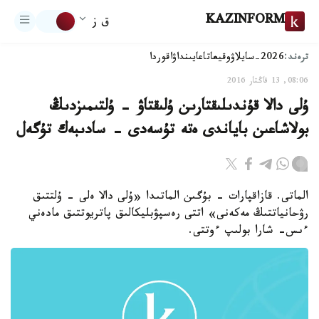
KAZINFORM
ق ز
ترەند:
2026-سايلاۋ
وقيعا
تاعايىنداۋ
اقوردا
08:06, 13 قاڭتار 2016
ۇلى دالا قۇندىلىقتارىن ۇلىقتاۋ - ۇلتىمىزدىڭ
بولاشاعىن باياندى ەتە تۇسەدى - سادىبەك تۇگەل
الماتى. قازاقپارات - بۇگىن الماتىدا «ۇلى دالا ەلى - ۇلتتىق
رۋحانياتتىڭ مەكەنى» اتتى رەسپۋبليكالىق پاتريوتتىق مادەني
ءىس- شارا بولىپ ءوتتى.