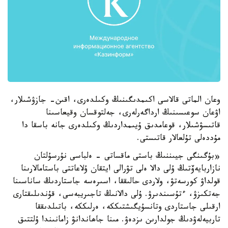
وعان الماتى قالاسى اكىمدىگىنىڭ وكىلدەرى، اقىن- جازۋشىلار،
اۋعان سوعىسىنىڭ ارداگەرلەرى، جەلتوقسان وقيعاسىنا
قاتىسۋشىلار، قوعامدىق ۇيىمداردىڭ وكىلدەرى جانە باسقا دا
مۇددەلى تۇلعالار قاتىستى.
«بۇگىنگى جيىننىڭ باستى ماقساتى - ەلباسى نۇرسۇلتان
نازاربايەۆتىڭ ۇلى دالا ەلى تۋرالى ايتقان ۇلاعاتتى باستامالارىنا
قولداۋ كورسەتۋ، ولاردى حالىققا، اسىرەسە جاستاردىڭ ساناسىنا
جەتكىزۋ، ءتۇسىندىرۋ. ۇلى دالانىڭ تاجىريبەسى، قۇندىلىقتارى
ارقىلى جاستاردى وتانسۇيگىشتىككە، ەرلىككە، باتىلدىققا
تاربيەلەۋدىڭ جولدارىن ىزدەۋ. مىنا جاھاندانۋ زامانىندا ۇلتتىق