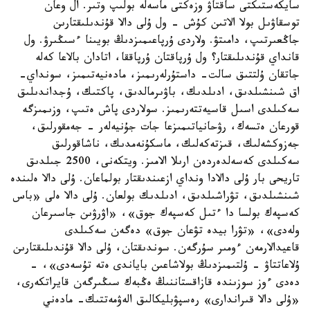
سايكەستىكتى ساقتاۋ وزەكتى ماسەلە بولىپ وتىر. ال وعان
توسقاۋىل بولا الاتىن كۇش - ول ۇلى دالا قۇندىلىقتارىن
جاڭعىرتىپ، دامىتۋ. ولاردى ۇرپاعىمىزدىڭ بويىنا ءسىڭىرۋ. ول
قانداي قۇندىلىقتار؟ ول ۇرپاقتان ۇرپاققا، اتادان بالاعا كەلە
جاتقان ۇلتتىق سالت- داستۇرلەرىمىز، مادەنيەتىمىز، سونداي-
اق شىنشىلدىق، ادىلدىك، باۋىرمالدىق، پاكتىك، ۇجداندىلىق
سەكىلدى اسىل قاسيەتتەرىمىز. سولاردى پاش ەتىپ، وزىمىزگە
قورعان ەتسەك، رۋحانياتىمىزعا جات جۇنيەلەر - جەمقورلىق،
جەزوكشەلىك، قىزتەكەلىك، ماسكۇنەمدىك، ناشاقورلىق
سەكىلدى كەسەلدەردەن ارىلا الامىز. ويتكەنى، 2500 جىلدىق
تاريحى بار ۇلى دالادا ونداي ازعىندىقتار بولماعان. ۇلى دالا ەلىندە
شىنشىلدىق، تۋراشىلدىق، ادىلدىك بولعان. ۇلى دالا ەلى «باس
كەسپەك بولسا دا ءتىل كەسپەك جوق»، «اۋرۋىن جاسىرعان
ولەدى»، «تۋرا بيدە تۋعان جوق» دەگەن سەكىلدى
قاعيدالارمەن ءومىر سۇرگەن. سوندىقتان، ۇلى دالا قۇندىلىقتارىن
ۇلاعاتتاۋ - ۇلتىمىزدىڭ بولاشاعىن باياندى ەتە تۇسەدى»، -
دەدى ءوز سوزىندە قازاقستاننىڭ ەڭبەك سىڭىرگەن قايراتكەرى،
«ۇلى دالا قىراندارى» رەسپۋبليكالىق الەۋمەتتىك- مادەني