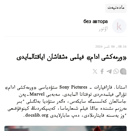
مادەنيەت
без автора
اۆتور
08:16, 06 تامىز 2026
«ورمەكشى ادام» فيلمى ەشقاشان اياقتالمايدى
استانا. قازاقپارات - Sony Pictures ستۋدياسى «ورمەكشى ادام»
تۋرالى فيلمدەردى توقتاتا المايدى. سەبەبى Marvel-پەن
جاسالعان كەلىسىمگە سايكەس، ەگەر ستۋديا بەلگىلى ءبىر
مەرزىم ىشىندە جاڭا فيلم شىعارماسا، كەيىپكەردىڭ كينوقۇقىعى
ءوز يەسىنە قايتارىلادى، دەپ حابارلايدى docslib.org.