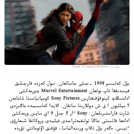
سۋرەت: Sony Pictures/Marvel
بۇل كەلىسىم 1998 -جىلى جاسالعان. سول كەزدە قارجىلىق
قيىندىققا تاپ بولعان Marvel Entertainment «ورمەكشى
ادامنىڭ» كينوقۇقىقتارىن Sony Pictures كومپانياسىنا شامامەن
7 ميلليون ا ق ش دوللارىنا ساتقان. الايدا كەلىسىمدە ماڭىزدى
شارت قاراستىرىلعان: Sony ءار 5 جىل 9 اي سايىن ورمەكشى
ادامعا قاتىستى جاڭا تولىقمەتراجدى فيلمدى پروكاتقا شىعارۋى
ءتيىس. ەگەر بۇل تالاپ ورىندالماسا، قۇقىق اۆتوماتتى تۇردە