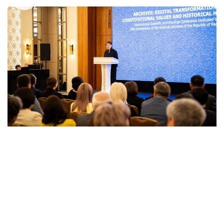
Фото: Мәдениет және ақпарат министрлігі
استانادا قازاقستان رەسپۋبليكاسى ۇلتتىق ءارحيۆىنىڭ 20
جىلدىعىنا ارنالعان «ارحيۆتەر: سيفرلىق ترانسفورماتسيا،
كونستيتۋتسيالىق قۇندىلىقتار، تاريحي مۇرا» اتتى حالىقارالىق
عىلىمي-پراكتيكالىق كونفەرەنتسيا ءوتتى.