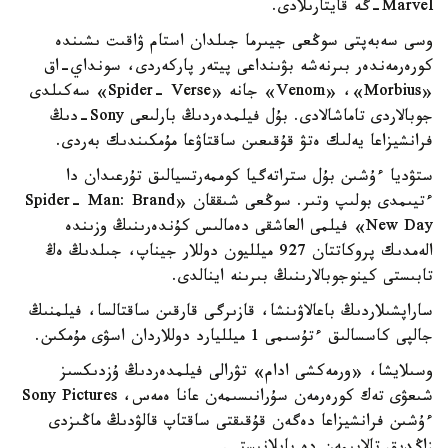
Marvel-گە قايتارىلادى.
وسى سەبەپتى سوڭعى جيىرما جىلدان استام ۋاقىت ىشىندە
كورەرمەندەر بىرنەشە بۋىنداعى پيتەر پاركەردى، سونداي-اق
«Venom» ،«Morbius» جانە «Spider- Verse» سەكىلدى
جوبالاردى تاماشالادى. بۇل فيلمدەردىڭ بارلىعى Sony-دىڭ
فرانشيزاعا يەلىك ەتۋ قۇقىعىن ساقتاۋعا مۇمكىندىك بەردى.
ستۋديا ءۇشىن بۇل ستراتەگيا كوممەرتسيالىق تۇرعىدان دا
ءتيىمدى بولىپ وتىر. سوڭعى شىققان «Spider- Man: Brand
New Day» فيلمى العاشقى دەمالىس كۇندەرىنىڭ وزىندە
الەمدىك پروكاتتان 927 ميلليون دوللار جيناپ، جىلدىڭ ەڭ
تابىستى كينوجوبالارىنىڭ بىرىنە اينالدى.
ساراپشىلاردىڭ باعالاۋىنشا، قازىرگى قارقىن ساقتالسا، فيلمنىڭ
جالپى كاسسالىق ءتۇسىمى 1 ميلليارد دوللاردان اسۋى مۇمكىن.
وسىلايشا، «ورمەكشى ادام» تۋرالى فيلمدەردىڭ ۇزدىكسىز
شىعۋى تەك كورەرمەن سۇرانىسىمەن عانا ەمەس، Sony Pictures
ءۇشىن فرانشيزاعا دەگەن قۇقىقتى ساقتاپ قالۋدىڭ ماڭىزدى