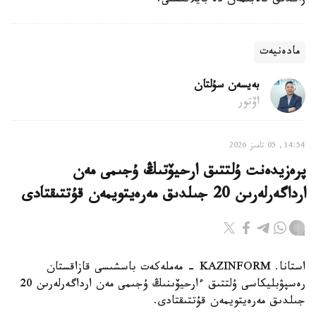
زاڭدىق تالابىمەن دە بايلانىستى.
مادەنيەت
بەيسەن سۇلتان
اۆتور
14:54, 05 تامىز 2026
پرەزيدەنت ۇلتتىق ارحيۆتىڭ ۇجىمى مەن
ارداگەرلەرىن 20 جىلدىق مەرەيتويمەن قۇتتىقتادى
استانا. KAZINFORM - مەملەكەت باسشىسى قازاقستان
رەسپۋبليكاسى ۇلتتىق ءارحيۆىنىڭ ۇجىمى مەن ارداگەرلەرىن 20
جىلدىق مەرەيتويمەن قۇتتىقتادى.