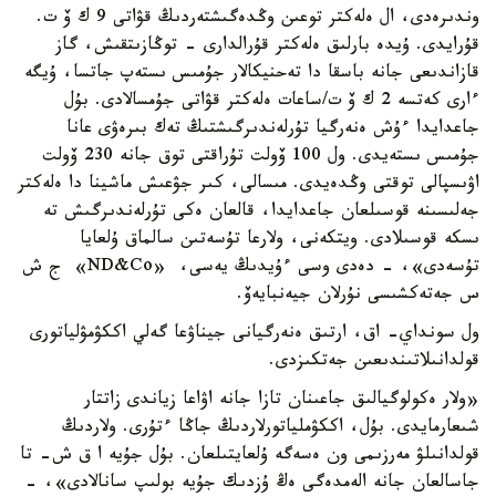
وندىرەدى، ال ەلەكتر توعىن وڭدەگىشتەردىڭ قۋاتى 9 ك ۆ ت.
قۇرايدى. ۇيدە بارلىق ەلەكتر قۇرالدارى - توڭازىتقىش، گاز
قازاندىعى جانە باسقا دا تەحنيكالار جۇمىس ىستەپ جاتسا، ۇيگە
ءارى كەتسە 2 ك ۆ ت/ساعات ەلەكتر قۋاتى جۇمسالادى. بۇل
جاعدايدا ءۇش ەنەرگيا تۇرلەندىرگىشتىڭ تەك بىرەۋى عانا
جۇمىس ىستەيدى. ول 100 ۆولت تۇراقتى توق جانە 230 ۆولت
اۋىسپالى توقتى وڭدەيدى. مىسالى، كىر جۋعىش ماشينا دا ەلەكتر
جەلىسىنە قوسىلعان جاعدايدا، قالعان ەكى تۇرلەندىرگىش تە
ىسكە قوسىلادى. ويتكەنى، ولارعا تۇسەتىن سالماق ۇلعايا
تۇسەدى»، - دەدى وسى ءۇيدىڭ يەسى، «ND&Co» ج ش
س جەتەكشىسى نۇرلان جيەنبايەۆ.
ول سونداي- اق، ارتىق ەنەرگيانى جيناۋعا گەلي اككۋمۋلياتورى
قولدانىلاتىندىعىن جەتكىزدى.
«ولار ەكولوگيالىق جاعىنان تازا جانە اۋاعا زياندى زاتتار
شىعارمايدى. بۇل، اككۋملياتورلاردىڭ جاڭا ءتۇرى. ولاردىڭ
قولدانىلۋ مەرزىمى ون ەسەگە ۇلعايتىلعان. بۇل جۇيە ا ق ش- تا
جاسالعان جانە الەمدەگى ەڭ ۇزدىك جۇيە بولىپ سانالادى»، -