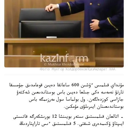
Фото: Мухтор Холдорбеков/ҚазАқпарат ХАА
مۇنداي قىلمىس ءۇشىن 600 ساعاتقا دەيىن قوعامدىق جۇمىسقا
تارتۋ نەمەسە ەكى جىلعا دەيىن باس بوستاندىعىن شەكتەۋ
جازاسى كوزدەلگەن. ول بولماسا سول مەرزىمگە باس
بوستاندىعىنان ايىرىلۋى مۇمكىن.
- اتالعان قىلمىستىق ىستەر بويىنشا 12 بورىشكەرگە قاتىستى
ايىپتاۋ ۇكىمدەرى شىقتى. 5 قىلمىستىق ءىس تاراپتاردىڭ