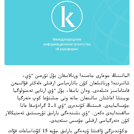
الماتىنىڭ جوعارى جاعىندا ورنالاسقان بۇل تۇرعىن ءۇي،
شاتىرىندا ورناتىلعان كۇن باتارەياسى ارقىلى ەلەكتر قۋاتىمەن
قامتاماسىز ەتىلەدى. ودان باسقا، بۇل ءۇي ارنايى تەحنولوگيا
بويىنشا اعاشتان سالىنعان جانە ونى جىلىتۋعا كوپ ەنەرگيا
جۇمسالمايدى. قىستىڭ كۇندەرى ءۇي 1-2 گرادۋسقا عانا
سالقىندايدى ەكەن. ءۇي ىشىندەگى بارلىق تۇرمىستىق تەحنيكالار
كۇن ەنەرگياسى ارقىلى جۇمىس ىستەيدى.
«كۇندىزگى ۋاقىتتا ۇيدەگى بارلىق جۇيە 15 كۆت/ساعات قۋات