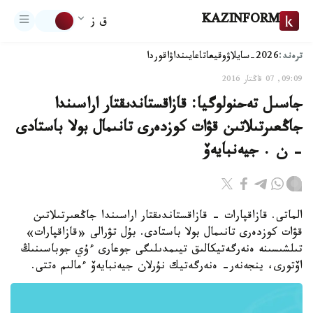
KAZINFORM
ق ز
ترەند:
2026-سايلاۋ
وقيعا
تاعايىنداۋ
اقوردا
09:09, 07 قاڭتار 2016
جاسىل تەحنولوگيا: قازاقستاندىقتار اراسىندا
جاڭعىرتىلاتىن قۋات كوزدەرى تانىمال بولا باستادى
- ن . جيەنبايەۆ
الماتى. قازاقپارات - قازاقستاندىقتار اراسىندا جاڭعىرتىلاتىن
قۋات كوزدەرى تانىمال بولا باستادى. بۇل تۋرالى «قازاقپارات»
تىلشىسىنە ەنەرگەتيكالىق تيىمدىلىگى جوعارى ءۇي جوباسىنىڭ
اۆتورى، ينجەنەر- ەنەرگەتيك نۇرلان جيەنبايەۆ ءمالىم ەتتى.