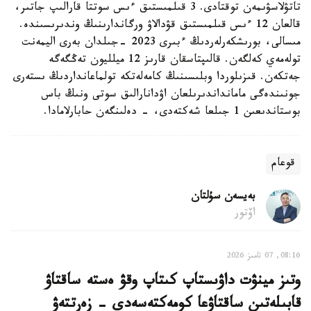
تاتۋلاسۋىمەن توقتادى. 3 قىلمىستىق ءىس سوتتا قارالىپ جاتىر،
قالعان 12 ءىس قىلمىستىق قۋدالاۋ ورگاندارىنىڭ وندىرىسىندە.
مىسالى، بورىشكەرلەردىڭ ءبىرى 2023 -جىلدان بەرى اليمەنت
تولەمەي كەلگەن. قالىپتاسقان قارىز 12 ميلليون تەڭگەگە
جەتكەن. قىزىلوردا وبلىسىنىڭ كامەلەتكە تولماعانداردىڭ ىستەرى
جونىندەگى مامانداندىرىلعان اۋدانارالىق سوتى ونىڭ باس
بوستاندىعىن 1 جىلعا شەكتەدى، - دەلىنگەن حابارلامادا.
قوعام
بەيسەن سۇلتان
اۆتور
08:16, 07 تامىز 2026
وتىز مينۋت داۋىستاپ كىتاپ وقۋ ەستە ساقتاۋ
قابىلەتىن ساقتاۋعا كومەكتەسەدى - زەرتتەۋ