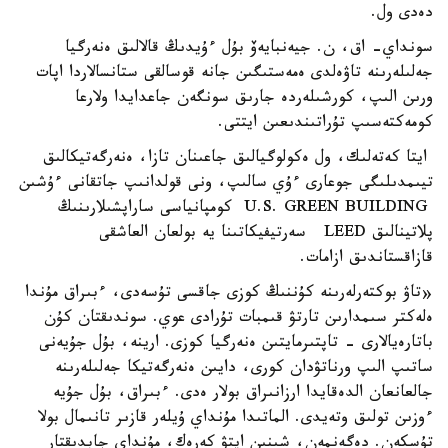
دەدى ول.
سونداي- اق، ن. جيەنبايەۆ بۇل ءۇيدىڭ قالالىق ەنەرگيا
جەلىلەرىنە تاۋەلدى ەمەستىگىن جانە قوسالقى ستانسالاردا اپات
ورىن الىپ، كورشىلەردە جارىق سونگەن جاعدايدا ولارعا
كومەكتەسىپ تۇراتىندىعىن ايتتى.
ايتا كەتەلىك، ول ەكولوگيالىق جاعىنان تازا، ەنەرگەتيكالىق
تيىمدىلىگى جوعارى ءۇي سالىپ، ونى قولدانىپ جاتقانى ءۇشىن
U.S. GREEN BUILDING كومپانياسى ساراپشىلارىنىڭ
پلاتينالىق LEED سەرتيفيكاتىنا يە بولعان العاشقى
قازاقستاندىق ازامات.
«تاۋ بوكتەرلەرىنە كۇننىڭ كوزى جاقسى تۇسەدى، ءبىراق مۇندا
ەلەكتر سىمدارىن تارتۋ قىمبات تۇرادى عوي. سوندىقتان كۇن
باتارەيالارى - تاپتىرمايتىن ەنەرگيا كوزى. ارينە، بۇل جۇيەنى
ساتىپ الىپ ورناتۋدان كورى، دايىن ەنەرگەتيكا جەلىلەرىنە
جالعانعان الدەقايدا ارزانىراق بولار ەدى. ءبىراق، بۇل جۇيە
ءوزىن تولىق وتەيدى. الماتىدا مۇنداي ۇيلەر قازىر تانىمال بولا
تۇسكەن. دەگەنمەن، شىنىن ايتۋ كەرەك، مۇنداي جابدىقتار