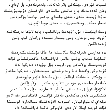
قىمبات تۇرادى. ويتكەنى ولار شەتەلدە وندىرىلەدى. ول ازداي،
وعان كەدەندىك باج سالىعى سالىنادى. قازاقستان دۇنيەجۇزىلىك
ساۋدا ۇيىمىنا ەندى. ەندى جاعداي جاقسى جاعىنا وزگەرەتىن
شىعار دەگەن ۇمىتتەمىن»، - دەدى جوبا اۆتورى.
ونىڭ ايتۋىنشا، بۇل ءۇيدىڭ ورناتىلىپ، پايدالانۋعا بەرىلگەنىنە
ءتورت جىل بولعان. وسى جىلدار ىشىندە وراسان كوپ وتىن
ۇنەمدەلگەن.
«داعدارىس ەنەرگەتيكا سالاسىندا دا جاڭا مۇمكىندىكتەردىڭ
اشىلۋىنا سەبەپ بولىپ جاتىر. قازاقستاندا جاڭعىرتىلمالى قۋات
كوزدەرىنىڭ بولاشاعى زور. ارينە، بۇل جۇيەدە ەنەرگيا تەك
كۇندىزگى ۋاقىتتا عانا وندىرىلەدى. سوندىقتان، ەنەرگيا ساقتاۋ
- وزەكتى ماسەلەگە اينالعان. بۇل باعىتتا قازىر جاپوندىق
ماماندار بەلسەندى جۇمىس اتقارىپ جاتىر. ولار ۇلكەن
اككۋمۋلياتورلىق ستانسانى جاساپ شىعاردى. بۇل ستانسا ءبىر
كىشىگىرىم ەلدى مەكەندى ەلەكتر قۋاتىمەن قامتاماسىز ەتە الادى.
مۇنداي تەحنولوگيالار، اسىرەسە الەۋمەتتىك نىسانداردا قوسىمشا
قۋات كوزىنە اينالا الار ەدى. قازىرگى تاڭدا قازاقستاندا دا،