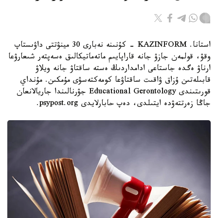
استانا. KAZINFORM - كۇنىنە نەبارى 30 مينۋتتى داۋىستاپ
وقۋ، قولمەن جازۋ جانە قاراپايىم ماتەماتيكالىق ەسەپتەر شىعارۋعا
ارناۋ ەگدە جاستاعى ادامداردىڭ ەستە ساقتاۋ جانە ويلاۋ
قابىلەتىن ۇزاق ۋاقىت ساقتاۋعا كومەكتەسۋى مۇمكىن. مۇنداي
قورىتىندى Educational Gerontology جۋرنالىندا جاريالانعان
جاڭا زەرتتەۋدە ايتىلدى، دەپ حابارلايدى psypost.org.