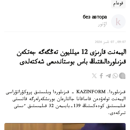
قوعام
без автора
اۆتور
09:07, 07 تامىز 2026
اليمەنت قارىزى 12 ميلليون تەڭگەگە جەتكەن
قىزىلوردالىقتىڭ باس بوستاندىعى شەكتەلدى
قىزىلوردا. KAZINFORM - قىزىلوردا وبلىستىق پروكۋراتۋراسى
اليمەنت تولەۋدەن قاساقانا جالتارعان بورىشكەرلەرگە قاتىستى
قىلمىستىق كودەكستىڭ 139-بابىمەن 32 قىلمىستىق ءىستى
تىركەدى.