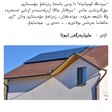
ءبىزدىڭ كومپانيادا دا وسى باعىتتا زەرتتەۋ جۇمىستارى
جۇرگىزىلىپ جاتىر. ءبىرقاتار جاڭا ازىرلەنىمدەر ارنايى تەستەردە
وڭ ناتيجە بەرۋدە. سوندىقتان، زەرتتەۋ جۇمىستارى ودان ءارى
جالعاسا بەرەتىن بولادى»، - دەدى ن. جيەنبايەۆ.
اۆتور :
جاپپاربەرگەن ايبوتا