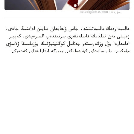
سۋرەت: istockphoto.com
عالىمداردىڭ مالىمەتىنشە، جاس ۇلعايعان سايىن ادامنىڭ جادى،
زەيىنى مەن تىلدىك قابىلەتتەرى بىرتىندەپ السىرەيدى. كەيبىر
ادامداردا بۇل وزگەرىستەر جەڭىل كوگنيتيۆتىك بۇزىلىسقا ۇلاسۋى
مۇمكىن. بۇل جاعداي كۇندەلىكتى ومىرگە ايتارلىقتاي كەدەرگى
كەلتىرمەگەنىمەن، بولاشاقتا التسگەيمەر اۋرۋى مەن دەمەنتسيانىڭ
دامۋ قاۋپىن ارتتىرادى.
ءدال وسى سەبەپتى زەرتتەۋشىلەر ءدارى-دارمەكسىز مي ساۋلىعىن
ساقتاۋدىڭ ءتيىمدى تاسىلدەرىن ىزدەۋدە. سولاردىڭ ءبىرى -
ميدى تۇراقتى تۇردە جاتتىقتىرۋ. عالىمدار مۇنداي بەلسەندىلىك
جۇيكە جاسۋشالارى اراسىنداعى بايلانىستى نىعايتىپ، جاسقا
بايلانىستى وزگەرىستەرگە توزىمدىلىكتى ارتتىرادى دەپ
ەسەپتەيدى.
زەرتتەۋ اياسىندا ا ق ش-تاعى دجوردج مەيسون
ۋنيۆەرسيتەتىنىڭ عالىمدارى StrongerMemory باعدارلاماسىنىڭ