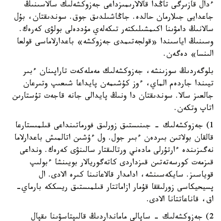
ءدال قازىرگى تاڭدا قالالارىمىزداعى جەزوكشەلىك سالاسىنىڭ
جاعدايى جىلارمان حالدە. جاڭاشىلدىق جوق. سوندىقتان، بۇل
سالانىڭ دامۋىنا اكىمشىلىكتەر تىكەلەي مۇددەلى بولۋى كەرەك.
وسىنىڭ اياسىندا «قولجەتىمدى جەزوكشە» باعدارلاماسى قولعا
الىنسا» دەگەن.
بلوگەردىڭ سوزىنشە، جەزوكشەلىك مەملەكەت تاراپىنان ءبىر
تيىندا جاردەم الماي، ءوز كۇشىمەن پايداعا شىعىپ وتىرعان
جالعىز سالا. سوندىقتان دا ونىڭ پايدالى جانە قاجەت تۇستارىن
اتاپ وتكەن.
1) جەزوكشەلىك - جىنىستىق زورلىق فورماتىنداعى قىلمىستارعا
قالقان بولاتىن بىردەن ءبىر جول. ول ءۇشىن اتالمىش باعدارلاما
نەگىزىندە ءارتۇرلى مادەني ورتالىقتار سالىنۋى كەرەك. ونداعى
قىزمەت كورسەتەتىن قىزداردى كاتەگوريالار بويىنشا ءبولىپ
قوياسىز. سايكەسىنشە، ادامدار قالاعانىنا كىرە الادى. ال
پسيحيكاسى زورلىققا قۇمار ازاماتتار قىلمىستىق ريسككە بارماي-
اق، قاناعاتتانا الادى.
2) جەزوكشەلىك - ساپالى مامانداردىڭ قالىپتاسۋىنا ىقپال