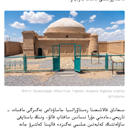
Фото: Қызылорда облыстық тарихи-мәдени мұраны қорғау
орталығы
سىعاناق قالاشىعىنا رەستاۆراتسيا جاساۋداعى نەگىزگى ماقسات -
تاريحي-مادەني مۇرا نىسانىن ساقتاپ قالۋ، ونىڭ باستاپقى
ساۋلەتتىك كەلبەتىن عىلىمي نەگىزدە قالپىنا كەلتىرۋ جانە