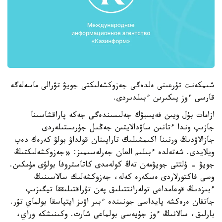
شىمكەنت تۇرعىنى ەلدەگى جەزوكشەلىكتى جويۋ تۋرالى ماسەلەگە
قارسى ءوز پىكىرىن ءبىلدىردى.
ازامات بۇل ويىن فەيسبۋك جەلىسىندەگى جەكە پاراقشاسىنا
جازىپ وندا ءتانىن ساۋدالايتىن جەڭىل جۇرىستىلەردى
جازالاۋدىڭ ورنىنا اكىمشىلىك تاراپىنان قولداۋ بولۋ كەرەك دەپ
ويلايدى. شەتەلدە ءبىلىم العان جەرلەسىمىز: «جەزوكشەلىكتىڭ
جويۋ - ۇلتتى جويۋمەن تەڭ كولەمدى كاتاستروفا بولۋى مۇمكىن.
وسى فاكتورلاردى ەسكەرە كەلە، جەزوكشەلىك سالاسىنىڭ
ءبىزدىڭ قوعامداعى تولەرانتتىلىق پەن تۇراقتىلىققا تيگىزىپ
جاتقان ەرەكشە پايداسى جونىندە ءبىر اۋىز ايتپاسقا بولماي تۇر.
بارلىق، سالانىڭ ءوز جۇيەسى بولماعى شارت. وكىنىشكە وراي،