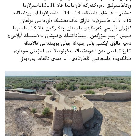
ورتاعاسىرلىق دەرەكتەرگە قاراعاندا قالا 11-13عاسىرلاردا
دەشتى- قىپشاق ەلىنىڭ، 13- 14- عاسىرلاردا اق وردانىڭ،
15- 17- عاسىرلاردا قازاق حاندىعىنىڭ ەلورداسى بولعان.
ءتۇرلى تاريحي كەزەڭدى باسىنان وتكىزگەن قالا 18-عاسىرعا
دەيىن ءومىر سۇرگەن. سىعاناقتىڭ «قىپشاق دالاسىنىڭ ايلاعى»
دەپ اتالۋى ايگىلى ۇلى جىبەك جولى بويىنداعى قالانىڭ
شارۋاشىلىعى مەن الەۋمەتتىك-ەكونوميكالىق الەۋەتى جوعارى
دەڭگەيدە دامىعانىن اڭعارتادى، - دەدى تالعات بەرديەۆ.