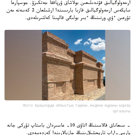
ارحەولوگيالىق قۇندىلىعىن بولاشاق ۇرپاققا جەتكىزۋ. جوسپارعا
سايكەس ارحەولوگيالىق قازبا بارىسىندا ارشىلعان 2 كەسەنە مەن
تۇرعىن ءۇي ورنىنىڭ ءبىر بولىگى قالپىنا كەلتىرىلەدى.
Фото: Қызылорда облыстық тарихи-мәдени мұраны қорғау
орталығы
- سىعاناق قالاسىنىڭ اتاۋى 10- عاسىردان باستاپ تۇركى جانە
پارسى-اراب تاريحشىلارىنىڭ جازبالارىندا كەزدەسەدى.