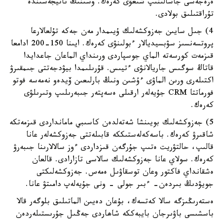
ەرەجەسى جاسالىنىپ شىعۋى كەرەك. وسىنىڭ ناتيجەسىندە
تۇراقتىلىق بولادى.
4) جىل سايىن جەزوكشەلىك ۇيىمدار مەن جەكە تۇلعالارعا
پروتسەنسىز سۋبسيديالار ءبولىنۋى كەرەك. ايىنا 150-200 ادامعا
قىزمەت كورسەتە الماي جوسپاردى ورىنداي الماعان جاعدايدا
قاتاڭ سوگىس جاريالانۋى ءتيىس. قۇرىلىمدا بيۋدجەتتى جىمقىرۋ
اكتىلەرى ورىن الماۋى ءۇشىن ونىڭ بارلىعىن ۆيدەو نەمەسە فوتو
فورماتتا CRM جۇيەلەر ارقىلى ەسەپتەر جىبەرىلىپ وتىرىلۋى
كەرەك.
5) جەزوكشەلىك بويىنشا شەتەلدەن كاسىبي مامانداردى قىزمەتكە
شاقىرۋ كەرەك. باسەكەلەستىككە قابىلەتتى جەزوكشەلەر عانا
قالىپ، حالتۋريت ەتىپ جۇرگەن قىزداردى ءوز سالالارىنا جىبەرۋ
كەرەك. سولاي عانا جەزوكشەلىك سالاسى تازارادى. قالعان
ەشقانداي فاكتور وعان توسقاۋىل ەمەس. جەزوكشەلىكتى
جويۋدىڭ بىردەن- ءبىر جولى - ونى جۇيەلەپ دامىتۋ عانا.
ەستەرىڭىزگە سالا كەتسەك، بۇعان دەيىن الماتىلىق بلوگەر قالا
باسشىسى باۋىرجان بايبەككە شاھاردى جەڭىل جۇرىستىلەردەن