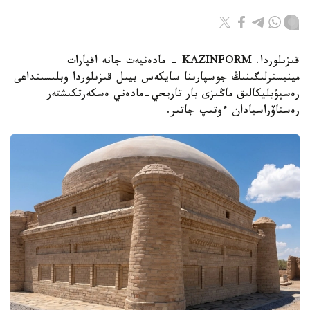
قىزىلوردا. KAZINFORM - مادەنيەت جانە اقپارات
مينيسترلىگىنىڭ جوسپارىنا سايكەس بيىل قىزىلوردا وبلىسىنداعى
رەسپۋبليكالىق ماڭىزى بار تاريحي-مادەني ەسكەرتكىشتەر
رەستاۆراسيادان ءوتىپ جاتىر.