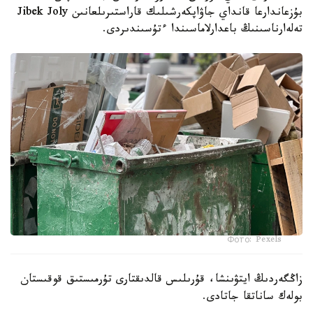
بۇزعاندارعا قانداي جاۋاپكەرشىلىك قاراستىرىلعانىن Jibek Joly
تەلەارناسىنىڭ باعدارلاماسىندا ءتۇسىندىردى.
Фото: Pexels
زاڭگەردىڭ ايتۋىنشا، قۇرىلىس قالدىقتارى تۇرمىستىق قوقىستان
بولەك ساناتقا جاتادى.