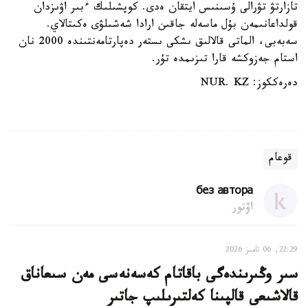
تازارتۋ تۋرالى ۇسىنىس ايتقان ەدى. كوپشىلىك ءبىر اۋىزدان
قولداعانىمەن بۇل ماسەلە جاقىن ارادا شەشىلۋى ەكىتالاي.
سەبەبى، الماتى قالالىق ىشكى ىستەر دەپارتامەنتىندە 2000 نان
استام جەزوكشە قارا تىزىمدە تۇر.
دەرەككوز: NUR. KZ
قوعام
без автора
اۆتور
22:29, 06 تامىز 2026
سىر وڭىرىندەگى باقاتام كەسەنەسى مەن سىعاناق
قالاشىعى قالپىنا كەلتىرىلىپ جاتىر