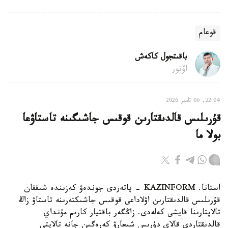
قوعام
باقىتجول كاكەش
اۆتور
22:04, 06 تامىز 2026
قۇرىلىس قالدىقتارىن قوقىس جاشىگىنە تاستاۋعا
بولا ما
استانا. KAZINFORM - پاتەردى جوندەۋ كەزىندە شىققان
قۇرىلىس قالدىقتارىن اۋلاداعى قوقىس جاشىكتەرىنە تاستاۋ زاڭ
تالاپتارىنا قايشى كەلەدى. زاڭگەر باقتيار كارىم مۇنداي
قالدىقتاردى قالاي دۇرىس شىعارۋ كەرەگىن جانە تالاپتى