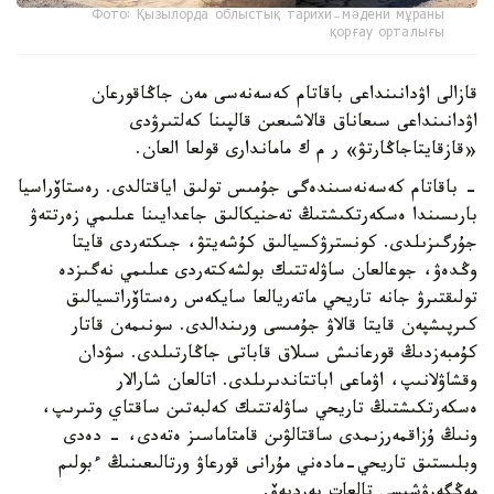
Фото: Қызылорда облыстық тарихи-мәдени мұраны
қорғау орталығы
قازالى اۋدانىنداعى باقاتام كەسەنەسى مەن جاڭاقورعان
اۋدانىنداعى سىعاناق قالاشىعىن قالپىنا كەلتىرۋدى
«قازقايتاجاڭارتۋ» ر م ك ماماندارى قولعا العان.
- باقاتام كەسەنەسىندەگى جۇمىس تولىق اياقتالدى. رەستاۆراسيا
بارىسىندا ەسكەرتكىشتىڭ تەحنيكالىق جاعدايىنا عىلىمي زەرتتەۋ
جۇرگىزىلدى. كونسترۋكسيالىق كۇشەيتۋ، جىكتەردى قايتا
وڭدەۋ، جوعالعان ساۋلەتتىك بولشەكتەردى عىلىمي نەگىزدە
تولىقتىرۋ جانە تاريحي ماتەريالعا سايكەس رەستاۆراتسيالىق
كىرپىشپەن قايتا قالاۋ جۇمىسى ورىندالدى. سونىمەن قاتار
كۇمبەزدىڭ قورعانىش سىلاق قاباتى جاڭارتىلدى. سۋدان
وقشاۋلانىپ، اۋماعى اباتتاندىرىلدى. اتالعان شارالار
ەسكەرتكىشتىڭ تاريحي ساۋلەتتىك كەلبەتىن ساقتاي وتىرىپ،
ونىڭ ۇزاقمەرزىمدى ساقتالۋىن قامتاماسىز ەتەدى، - دەدى
وبلىستىق تاريحي-مادەني مۇرانى قورعاۋ ورتالىعىنىڭ ءبولىم
مەڭگەرۋشىسى تالعات بەرديەۆ.