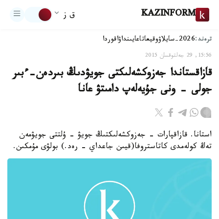
KAZINFORM
ق ز
ترەند:
2026-سايلاۋ
وقيعا
تاعايىنداۋ
اقوردا
15:56, 29 جەلتوقسان 2015
قازاقستاندا جەزوكشەلىكتى جويۋدىڭ بىردەن-ءبىر
جولى - ونى جۇيەلەپ دامىتۋ عانا
استانا. قازاقپارات - جەزوكشەلىكتىڭ جويۋ - ۇلتتى جويۋمەن
تەڭ كولەمدى كاتاستروفا(قيىن جاعداي - رەد.) بولۋى مۇمكىن.