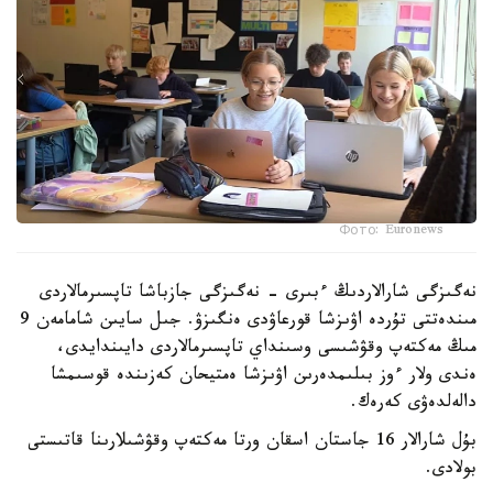
Фото: Euronews
نەگىزگى شارالاردىڭ ءبىرى - نەگىزگى جازباشا تاپسىرمالاردى
مىندەتتى تۇردە اۋىزشا قورعاۋدى ەنگىزۋ. جىل سايىن شامامەن 9
مىڭ مەكتەپ وقۋشىسى وسىنداي تاپسىرمالاردى دايىندايدى،
ەندى ولار ءوز بىلىمدەرىن اۋىزشا ەمتيحان كەزىندە قوسىمشا
دالەلدەۋى كەرەك.
بۇل شارالار 16 جاستان اسقان ورتا مەكتەپ وقۋشىلارىنا قاتىستى
بولادى.