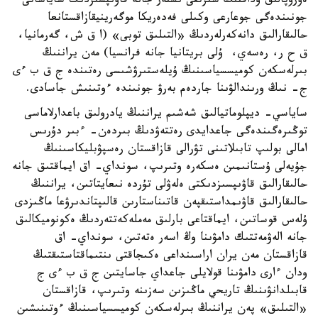
ەۋروپالىق وداقتىڭ سىرتقى ىستەر جانە قاۋىپسىزدىك ساياساتى
جونىندەگى جوعارعى وكىلى فەدەريكا موگەرينيقازاقستانعا
حالىقارالىق دانەكەرلەردىڭ «التىلىق توبى» (ا ق ش، گەرمانيا،
ق ح ر، رەسەي، ۇلى بريتانيا جانە فرانسيا) مەن يراننىڭ
بىرلەسكەن كوميسسياسىنىڭ ۇيلەستىرۋشىسى رەتىندە ج ق ب ءى
ج- نىڭ ورىندالۋىنا جاردەم بەرۋ جونىندە ءوتىنىش جاسادى.
ساياسي- ديپلوماتيالىق شەشىم يراننىڭ يادرولىق باعدارلاماسى
توڭىرەگىندەگى جاعدايدى رەتتەۋدىڭ بىردەن- ءبىر دۇرىس
امالى بولىپ تابىلاتىنى تۋرالى قازاقستان رەسپۋبليكاسىنىڭ
جۇيەلى ۇستانىمىن ەسكەرە وتىرىپ، سونداي- اق ايماقتىق جانە
حالىقارالىق قاۋىپسىزدىكتى ەلەۋلى تۇردە نىعايتاتىن، يراننىڭ
حالىقارالىق قاۋىمداستىقپەن قاتىناستارىن قالىپتاندىرۋعا ماڭىزدى
ۇلەس قوساتىن، ايماقتاعى بارلىق مەملەكەتتەردىڭ ەكونوميكالىق
جانە الەۋمەتتىك دامۋىنا وڭ اسەر ەتەتىن، سونداي- اق
قازاقستان مەن يران اراسىنداعى ەكىجاقتى ىنتىماقتاستىقتىڭ
ودان ءارى دامۋىنا قولايلى جاعداي جاسايتىن ج ق ب ءى ج
قابىلدانۋىنىڭ تاريحي ماڭىزىن سەزىنە وتىرىپ، قازاقستان
«التىلىق» پەن يراننىڭ بىرلەسكەن كوميسسياسىنىڭ ءوتىنىشىن