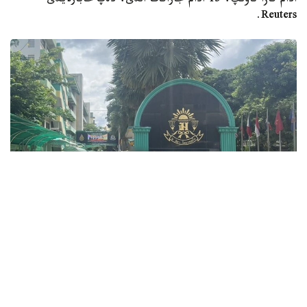
ادام قازا تاۋىپ، 15 ادام جاراقات الدى، دەپ حابارلايدى
Reuters.
Фото: ข่าวสด
قازا بولعاندار اراسىندا ءۇش ءمۇعالىم، ءۇش وقۋشى جانە وزىنە
قول جۇمساعان شابۋىلداۋشى بولدى. جاراقات العان ەكى ادامنىڭ
جاعدايى اۋىر.