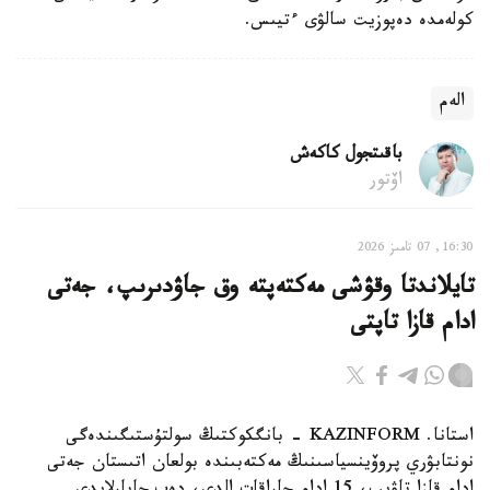
كولەمدە دەپوزيت سالۋى ءتيىس.
الەم
باقىتجول كاكەش
اۆتور
16:30, 07 تامىز 2026
تايلاندتا وقۋشى مەكتەپتە وق جاۋدىرىپ، جەتى
ادام قازا تاپتى
استانا. KAZINFORM - بانگكوكتىڭ سولتۇستىگىندەگى
نونتابۋري پروۆينسياسىنىڭ مەكتەبىندە بولعان اتىستان جەتى