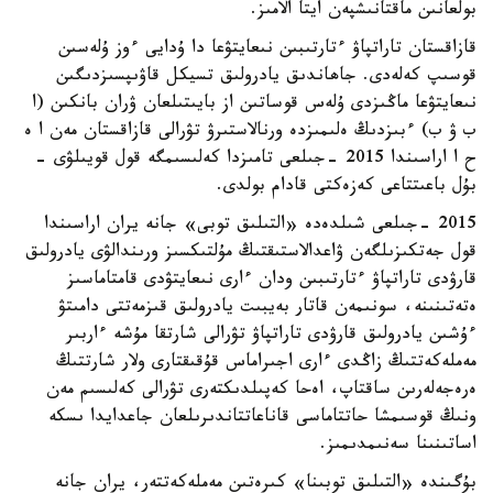
بولعانىن ماقتانىشپەن ايتا الامىز.
قازاقستان تاراتپاۋ ءتارتىبىن نىعايتۋعا دا ۇدايى ءوز ۇلەسىن
قوسىپ كەلەدى. جاھاندىق يادرولىق تسيكل قاۋىپسىزدىگىن
نىعايتۋعا ماڭىزدى ۇلەس قوساتىن از بايىتىلعان ۋران بانكىن (ا
ب ۋ ب) ءبىزدىڭ ەلىمىزدە ورنالاستىرۋ تۋرالى قازاقستان مەن ا ە
ح ا اراسىندا 2015 -جىلعى تامىزدا كەلىسىمگە قول قويىلۋى -
بۇل باعىتتاعى كەزەكتى قادام بولدى.
2015 -جىلعى شىلدەدە «التىلىق توبى» جانە يران اراسىندا
قول جەتكىزىلگەن ۋاعدالاستىقتىڭ مۇلتىكسىز ورىندالۋى يادرولىق
قارۋدى تاراتپاۋ ءتارتىبىن ودان ءارى نىعايتۋدى قامتاماسىز
ەتەتىنىنە، سونىمەن قاتار بەيبىت يادرولىق قىزمەتتى دامىتۋ
ءۇشىن يادرولىق قارۋدى تاراتپاۋ تۋرالى شارتقا مۇشە ءاربىر
مەملەكەتتىڭ زاڭدى ءارى اجىراماس قۇقىقتارى ولار شارتتىڭ
ەرەجەلەرىن ساقتاپ، اەحا كەپىلدىكتەرى تۋرالى كەلىسىم مەن
ونىڭ قوسىمشا حاتتاماسى قاناعاتتاندىرىلعان جاعدايدا ىسكە
اساتىنىنا سەنىمدىمىز.
بۇگىندە «التىلىق توبىنا» كىرەتىن مەملەكەتتەر، يران جانە