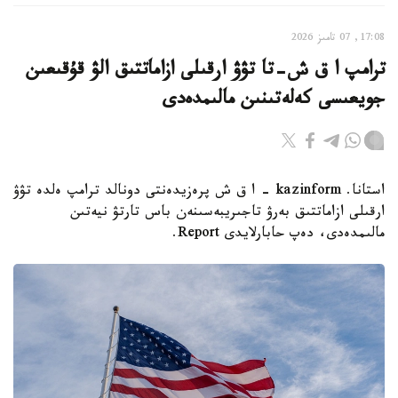
17:08, 07 تامىز 2026
ترامپ ا ق ش-تا تۋۋ ارقىلى ازاماتتىق الۋ قۇقىعىن
جويعىسى كەلەتىنىن مالىمدەدى
استانا. kazinform - ا ق ش پرەزيدەنتى دونالد ترامپ ەلدە تۋۋ
ارقىلى ازاماتتىق بەرۋ تاجىريبەسىنەن باس تارتۋ نيەتىن
مالىمدەدى، دەپ حابارلايدى Report.