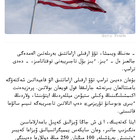
Фото: Pexels
- مەنىڭ ويىمشا، تۋۋ ارقىلى ازاماتتىق بەرىلەتىن الەمدەگى
جالعىز ەل - ءبىز. ءبىز بۇل تاجىريبەنى توقتاتامىز، - دەدى
ترامپ.
بۇعان دەيىن ترامپ تۋۋ ارقىلى ازاماتتىق الۋ قاعيداتىن شەكتەۋگە
باعىتتالعان بىرنەشە جارلىققا قول قويعان بولاتىن. پرەزيدەنت
اكىمشىلىگىنىڭ وكىلى ستيۆەن ميللەردىڭ ايتۋىنشا، ولاردىڭ
ءبىرى «بوسانۋ تۋريزمى» دەپ اتالاتىن تاجىريبەگە تىيىم سالۋعا
قاتىستى.
ايتا كەتەيىك، ا ق ش جاڭا ۆيزالىق كەپىل باعدارلاماسىن
ەنگىزىپ جاتىر، وعان سايكەس يمميگراتسيالىق ۆيزاعا كەيبىر
ءوتىنىش بەرۋشىلەر 100 مىڭنان 250 مىڭ دوللارعا دەيىنگى