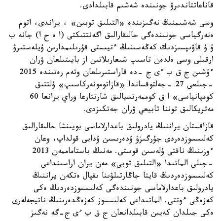
قاناعاتتاندىرۋ جونىندە شەشىم قابىلدادى.
وسى شەشىمنىڭ نەگىزىندە «التىلىق توبىن» ، يراندى، اتوم
ەنەرگياسى جونىندەگى حالىقارالىق اگەنتتىكتى (ا ە ح ا) جانە ب
ۇ ۇ قاۋىپسىزدىك كەڭەسىنىڭ ءتيىستى قۇرىلىمدارىن ۇيلەستىرۋ
ارقىلى وسى ەلدەن تاسىپ شىعارىلاتىن از بايىتىلعان ۋران
ءۇشىن ج ق ب ءى ج -دە قاراستىرىلعان وتەم رەتىندە 2015
-جىلعى 27 -جەلتوقساندا «قازاتومونەركاسىپ» ۇلتتىق
كومپانياسى» ا ق كوممەرتسيالىق شارتتارعا وراي يرانعا 60
مەتريكالىق توننا تابيعي ۋران جەتكىزدى.
قازاقستان يراننىڭ يادرولىق باعدارلاماسى بويىنشا حالىقارالىق
كەلىسسوزدەردى جۇرگىزۋ ۇدەرىسىن ۇدايى قولداپ، وعان
ءوزىنىڭ ناقتى ۇلەسىن قوستى. مەنىڭ باستاماممەن 2013
-جىلى الماتىدا «التىلىق توبى» مەن يران اراسىنداعى
كەلىسسوزدەردىڭ قايتا جاڭارتىلۋىنا ىقپال ەتكەن يراننىڭ
يادرولىق باعدارلاماسى جونىندەگى كەلىسسوزدەردىڭ ەكى
كەزەڭى ءوتتى. الماتىداعى كەلىسسوز كەزەڭدەرىنىڭ ناتيجەلەرى
ەكى جىلدان كەيىن قابىلدانعان ج ق ب ءى ج-گە نەگىز