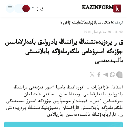
KAZINFORM
ق ز
ترەند:
2026-سايلاۋ
وقيعا
تاعايىنداۋ
اقوردا
18:40, 30 جەلتوقسان 2015
ق ر پرەزيدەنتىنىڭ يراننىڭ يادرولىق باعدارلاماسىن
جۇزەگە اسىرۋداعى ىلگەرىلەۋگە بايلانىستى
مالىمدەمەسى
استانا. قازاقپارات - اقوردانىڭ باسپا ءسوز قىزمەتى يراننىڭ
يادرولىق باعدارلاماسى بويىنشا جان- جاقتى قامتىلعان
بىرلەسكەن ءىس- قيمىلدار جوسپارىن جۇزەگە اسىرۋ ىسىندەگى
ىلگەرىلەۋگە بايلانىستى قازاقستان رەسپۋبليكاسىنىڭ پرەزيدەنتى
ن. نازاربايەۆتىڭ مالىمدەمەسىن جاريالادى.