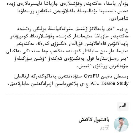
بۇدان باسقا، مەكتەپتەر وقۋشىلاردى جازباشا تاپسىرمالاردى ۇيدە
ەمەس، سىنىپتا مۇعالىمنىڭ باقىلاۋىمەن تىكەلەي ورىنداۋعا
شاقىرادى.
ج ي- ءدى پايدالانۋ ۇلتتىق ستراتەگيانىڭ بولىگى رەتىندە
مەكتەپتەر جازباشا ەمتيحاندار كەزىندە وقۋشىلاردىڭ كومپيۋتەر
پايدالانۋىن قاداعالايتىن قۇرالدار ەنگىزۋى كەرەك. مەكتەپتەر
ەمتيحاندار مەن ساباقتار كەزىندە مەكتەپ جەلىسىندەگى بەلگىلى
ءبىر رەسۋرستارعا قول جەتكىزۋدى شەكتەۋ ءۇشىن سۇزگىلەۋ
جۇيەلەرىن ورناتۋى ءتيىس.
وسىعان دەيىن QyzPU ستۋدەنتتەرى پەداگوگتەرگە ارنالعان
AI- Lesson Study ج ي پلاتفورماسىن ازىرلەگەنىن حابارلادىق.
الەم
باقىتجول كاكەش
اۆتور