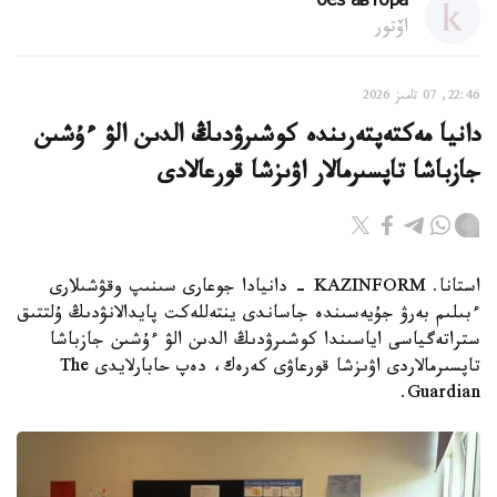
без автора
اۆتور
22:46, 07 تامىز 2026
دانيا مەكتەپتەرىندە كوشىرۋدىڭ الدىن الۋ ءۇشىن
جازباشا تاپسىرمالار اۋىزشا قورعالادى
استانا. KAZINFORM - دانيادا جوعارى سىنىپ وقۋشىلارى
ءبىلىم بەرۋ جۇيەسىندە جاساندى ينتەللەكت پايدالانۋدىڭ ۇلتتىق
ستراتەگياسى اياسىندا كوشىرۋدىڭ الدىن الۋ ءۇشىن جازباشا
تاپسىرمالاردى اۋىزشا قورعاۋى كەرەك، دەپ حابارلايدى The
Guardian.