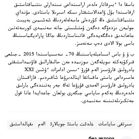
باسقا دا ءبىرقاتار ەلدەر اراسىنداعى سىندارلى ىنتىماقتاستىق
ارقاسىندا بۇل ۋاعدالاستىقتار ىسكە اسىرىلا باستادى. مۇنداي
ىنتىماقتاستىق ەڭ كۇردەلى ماسەلەلەردىڭ شەشىمىن بەيبىت
جولمەن ىزدەۋگە دەگەن ۇمتىلىستى جانە سەنىمدى كورسەتەتىن
جاھاندىق دەڭگەيدەگى قاتىناستاردىڭ جاڭا پاراديگماسىنىڭ
باسى بولا الادى دەپ سەنەمىز.
ب ۇ ۇ باس اسسامبلەياسىنىڭ 70- سەسسياسىندا 2015 -جىلعى
قىركۇيەكتە سويلەگەن سوزىمدە مەن حالىقارالىق قاۋىمداستىقتى
يادرولىق قارۋسىز الەم قۇرۋ ءىسىن ادامزات ءۇشىن XXI
عاسىرداعى باستى ماقساتقا اينالدىرۋعا شاقىردىم. قازاقستان
يادرولىق قارۋسىز الەمدى قۇرۋعا تەك جەر بەتىندەگى بارلىق
ەلدەردىڭ بەكەم ساياسي جىگەرى بولعان جاعدايدا عانا قول
جەتكىزىلەتىنىنە سەنىمدى.
سىرتقى ساياسات
الەم
ىقپالداستىق
ةلدئث باستئ جوبالارئ