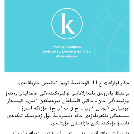
«قازاقپارات» ح ا ا قۇجاتتىڭ توىق ءماتىنىن جاريالايدى.
يراننىڭ يادرولىق باعدارلاماسى توڭىرەگىندەگى جاعدايدى رەتتەۋ
جونىندەگى جان-جاقتى قامتىلعان بىرلەسكەن ءىس- قيمىلدار
جوسپارىن (بۇدان ءارى - ج ق ب ءى ج) جۇزەگە اسىرۋ
ىسىندەگى ىلگەرىلەۋدى جانە ەلىمىزدىڭ بۇل ۇدەرىسكە تىكەلەي
قاتىسۋ مۇمكىندىگىن قازاقستان قۇپتايدى.