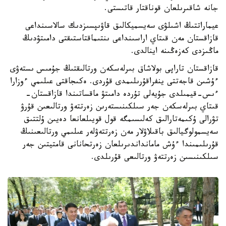
جانە شاقىرىلعان قوناقتار قاتىستى.
عيماراتتىڭ اشىلۋى سەيسميكالىق قاۋىپسىزدىك سالاسىنداعى
قازاقستان مەن قىتاي اراسىنداعى ىنتىماقتاستىقتى دامىتۋدىڭ
ماڭىزدى كەزەڭىنە اينالدى.
قازاقستان تاراپى بولاشاق بىرلەسكەن ورتالىقتىڭ جۇمىس ىستەۋى
ءۇشىن قاجەتتى ينفراقۇرىلىمدى قۇردى. ەكىجاقتى عىلىمي ءوزارا
ءىس-قيمىلدى جۇيەلى تۇردە دامىتۋ ماقساتىندا قازاقستان-
قىتاي بىرلەسكەن جەر سىلكىنىستەرىن زەرتتەۋ ورتالىعىن قۇرۋ
تۋرالى ۇكىمەتارالىق كەلىسىمگە قول قويىلعانعا دەيىن ۇلتتىق
سەيسمولوگيالىق باقىلاۋلار مەن زەرتتەۋلەر عىلىمي ورتالىعىنىڭ
قۇرىلىمىندا ءۇش مامانداندىرىلعان زەرتحانانى قامتيتىن جەر
سىلكىنىسىن زەرتتەۋ ورتالىعى قۇرىلدى.