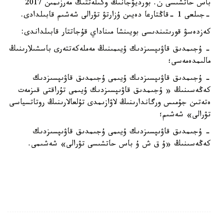
باس حاتشىسى ن. بورديۋجانىڭ وكىلەتتىك مەرزىمىن 2017
-جىلعى 1 -قاڭتارعا دەيىن ۇزارتۋ تۋرالى شەشىم قابىلدادى.
كەزدەسۋ قورىتىندىسى بويىنشا مىناداي قۇجاتتار قابىلداندى:
- ۇجىمدىق قاۋىپسىزدىك ۇيىمىنىڭ مەملەكەتتەرى باسشىلارىنىڭ
مالىمدەمەسى؛
- ۇجىمدىق قاۋىپسىزدىك ۇيىمى ۇجىمدىق قاۋىپسىزدىك
كەڭەسىنىڭ « ۇجىمدىق قاۋىپسىزدىك ۇيىمى تۇراقتى قىزمەت
ەتەتىن جۇمىس ورگاندارىنىڭ لاۋازىمدى تۇلعالارىنىڭ روتاتسياسى
تۋرالى» شەشىم؛
- ۇجىمدىق قاۋىپسىزدىك ۇيىمى ۇجىمدىق قاۋىپسىزدىك
كەڭەسىنىڭ «ۇ ق ش ۇ باس حاتشىسى تۋرالى» شەشىمى.