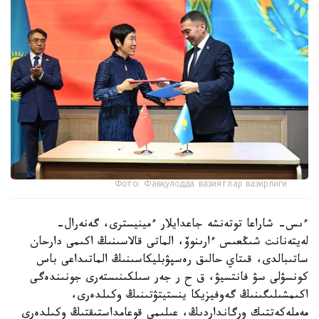
Фото: Фавқулодда вазиятлар вазирлиги
ءىس- شاراعا توتەنشە جاعدايلار ءمينيسترى، گەنەرال-
لەيتەنانت شىڭعىس ءارىنوۆ، الماتى قالاسىنىڭ اكىمى دارحان
ساتىبالدى، قىتاي حالىق رەسپۋبليكاسىنىڭ الماتىداعى باس
كونسۋلى سۋ فانتسيۋ، ق ح ر جەر سىلكىنىستەرى جونىندەگى
اكىمشىلىگىنىڭ گەوفيزيكا ينستيتۋتىنىڭ وكىلدەرى،
مەملەكەتتىك ورگانداردىڭ، عىلىمي قوعامداستىقتىڭ وكىلدەرى