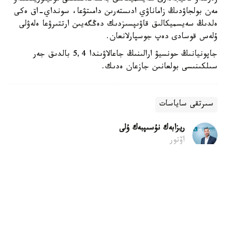
مەن بولجاۋدىڭ زاماناۋي ادىستەرىن دامىتۋعا، سونداي-اق ەكى
ەلدىڭ سەيسميكالىق قاۋىپسىزدىك دەڭگەيىن ارتتىرۋعا ەلەۋلى
ۇلەس قوسادى دەپ جوسپارلانعان.
جاپونيانىڭ حونسيۋ ارالىنىڭ جاعالاۋىندا 5,4 بالدىق جەر
سىلكىنىسى بولعانىن جازعان ەدىك.
سىرتقى ساياسات
ريزابەك نۇسىپبەك ۇلى
اۆتور
10:11, 09 تامىز 2026
مەملەكەت باسشىسى سينگاپۋر پرەزيدەنتىنە
قۇتتىقتاۋ جەدەلحاتىن جولدادى