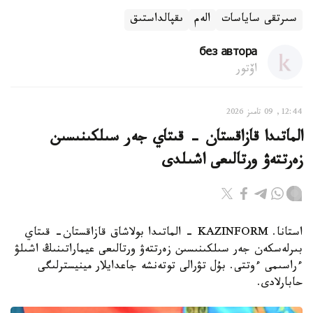
سىرتقى ساياسات
الەم
ىقپالداستىق
без автора
اۆتور
12:44, 09 تامىز 2026
الماتىدا قازاقستان - قىتاي جەر سىلكىنىسىن
زەرتتەۋ ورتالىعى اشىلدى
استانا. KAZINFORM - الماتىدا بولاشاق قازاقستان- قىتاي
بىرلەسكەن جەر سىلكىنىسىن زەرتتەۋ ورتالىعى عيماراتىنىڭ اشىلۋ
ءراسىمى ءوتتى. بۇل تۋرالى توتەنشە جاعدايلار مينيسترلىگى
حابارلادى.