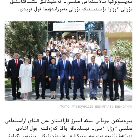
سەيسمولوگيا سالاسىنداعى عىلىمي- تەحنيكالىق ىنتىماقتاستىق
تۋرالى ءوزارا تۇسىنىستىك تۋرالى مەموراندۋمعا قول قويدى.
Фото: Фавқулодда вазиятлар вазирлиги
بىرلەسكەن جوبانى ىسكە اسىرۋ قازاقستان مەن قىتاي اراسىنداعى
عىلىمي ءوزارا ءىس- قيمىلدىڭ جاڭا كەزەڭىنە جول اشادى.
زەرتتەۋ ناتيجەلەرى سەيسميكالىق بەلسەندىلىكتى مونيتورينگىلەۋ