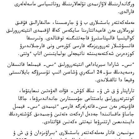
ورگاندارىنىڭ لاۋازىمدى تۇلعالارىنىڭ روتاتسياسى ماسەلەلەرى
قارالدى.
مەملەكەتتەر باسشىلارى ب ۇ ۇ جارعىسىنا، حالىقارالىق قۇقىق
نورمالارى مەن قاعيداتتارىنا سايكەس كەڭ اۋقىمدى انتيتەررورلىق
كواليتسيا قالىپتاستىرۋ قاجەتتىگىنە توقتالدى. وتىرىسقا
قاتىسۋشىلار تەرروريزمگە قارسى كۇرەس ونى قارجىلاندىرۋ
كوزدەرىن شەكتەمەيىنشە ناتيجەلى بولمايتىنىن اتاپ ءوتتى.
ءىس- شارادا سيرياداعى انتيتەررورلىق ءىس- قيمىلعا قاتىسقان
رەسەيدىڭ سۋ-24 اسكەري ۇشاعىن اتىپ تۇسىرۋگە بايلانىستى
وقيعا دا تالقىلاندى.
تاراپتار ۇ ق ش ۇ- نىڭ كۇش- قۋات الەۋەتىن نىعايتۋعا،
كونترتەررورلىق باعىتتاعى جۇمىستارىن جانداندىرۋعا، جاڭا
قاۋىپتەر مەن سىن-قاتەرلەرگە قارسى ءتيىمدى ءىس- قيمىل
جاساۋ ماقساتىندا جەدەل ارەكەت ەتەتىن ۇجىمدىق كۇشتەردىڭ
دايىندىعىن ارتتىرۋعا نيەتتى ەكەنىن قۋاتتادى.
سونىمەن قاتار مەملەكەتتەر باسشىلارى ءبىراۋىزدان ۇ ق ش ۇ