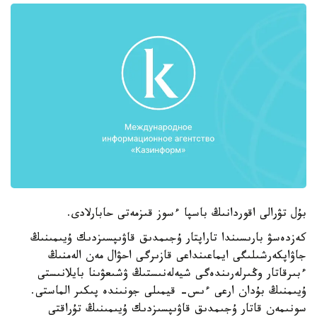
بۇل تۋرالى اقوردانىڭ باسپا ءسوز قىزمەتى حابارلادى.
كەزدەسۋ بارىسىندا تاراپتار ۇجىمدىق قاۋىپسىزدىك ۇيىمىنىڭ
جاۋاپكەرشىلىگى ايماعىنداعى قازىرگى احۋال مەن الەمنىڭ
ءبىرقاتار وڭىرلەرىندەگى شيەلەنىستىڭ ۋشىعۋىنا بايلانىستى
ۇيىمنىڭ بۇدان ارعى ءىس- قيمىلى جونىندە پىكىر الماستى.
سونىمەن قاتار ۇجىمدىق قاۋىپسىزدىك ۇيىمىنىڭ تۇراقتى