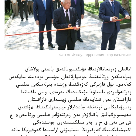
Фото: Фавқулодда вазиятлар вазирлиги
اتالعان زەرتحانالاردىڭ فۋنكتسيونالدىق باعىتى بولاشاق
بىرلەسكەن ورتالىقتىڭ جوسپارلانعان جۇمىس مودەلىنە سايكەس
كەلەدى. بۇل قازىرگى كەزەڭنىڭ وزىندە بىرلەسكەن عىلىمي
زەرتتەۋلەردى باستاۋعا مۇمكىندىك بەرەدى. وسى ماقساتتا
قازاقستان مەن قىتايدىڭ عىلىمي ۇيىمدارى قازاقستان
رەسپۋبليكاسى توتەنشە جاعدايلار مينيسترلىگىنىڭ «ۇلتتىق
سەيسمولوگيالىق باقىلاۋلار مەن زەرتتەۋلەر عىلىمي ورتالىعى» ج
ش س مەن ق ح ر جەر سىلكىنىستەرى جونىندەگى
اكىمشىلىگىنىڭ گەوفيزيكا ينستيتۋتى اراسىندا گەوفيزيكا جانە