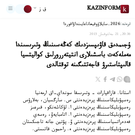
KAZINFORM
ق ز
ترەند:
2026-سايلاۋ
وقيعا
تاعايىنداۋ
اقوردا
20:36, 21 جەلتوقسان 2015
ۇجىمدىق قاۋىپسىزدىك كەڭەسىنىڭ وتىرىسىندا
مەملەكەت باسشىلارى انتيتەررورلىق كواليتسيا
قالىپتاستىرۋ قاجەتتىگىنە توقتالدى
استانا. قازاقپارات - وتىرىسقا سونداي-اق ارمەنيا
رەسپۋبليكاسىنىڭ پرەزيدەنتى س. سارگسيان، بەلارۋس
رەسپۋبليكاسىنىڭ پرەزيدەنتى ا. لۋكاشەنكو، قىرعىز
رەسپۋبليكاسىنىڭ پرەزيدەنتى ا. اتامبايەۆ، رەسەي
فەدەراتسياسىنىڭ پرەزيدەنتى ۆ. پۋتين جانە تاجىكستان
رەسپۋبليكاسىنىڭ پرەزيدەنتى ە. راحمون قاتىستى.