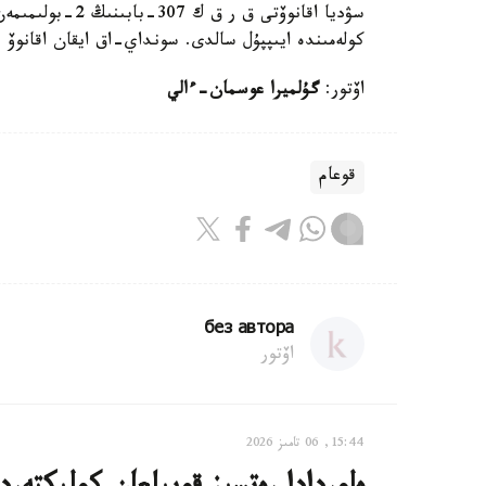
كولەمىندە ايىپپۇل سالدى. سونداي-اق ايقان اقانوۆ 7 جىل بويى مەملەكەتتىك قىزمەت اتقارۋ قۇقىعىنان ايرىلدى.
اۆتور:
گۇلميرا عوسمان-ءالي
قوعام
без автора
اۆتور
15:44, 06 تامىز 2026