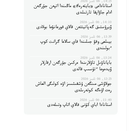
14:25, 06 تامىز 2026
استاناداعى «بايتەرەك» ماڭىندا اتپەن جۇرگەن
ادام جاۋاپقا تارتىلدى
14:10, 06 تامىز 2026
ۆيرۋستىق گەپاتيتتەن قالاي قورعانۋعا بولادى
13:39, 06 تامىز 2026
بيىلعى وقۋ جىلىندا قاي سالاعا گرانت كوپ
ءبولىندى
13:24, 06 تامىز 2026
باياناۋىل تاۋلارىندا ەركىن جۇرگەن ارقارلار
ۆيدەوعا ءتۇسىپ قالدى
12:25, 06 تامىز 2026
جولاۋشى مىنگەن ۇشقىشسىز اۋە كولىگى العاش
رەت اۋەگە كوتەرىلدى
11:40, 06 تامىز 2026
استانادا اباي كۇنى قالاي اتاپ وتىلەدى