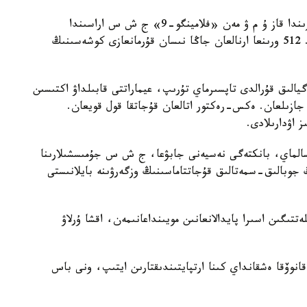
ءىس ماتەريالدارىنا سايكەس، 2012 -جىلدىڭ تامىزىندا قاز ۇ م ۋ مەن «فلامينگو-9» ج ش س اراسىندا
جاتاقحانا قۇرىلىسى تۋرالى كەلىسىمگە قول قويىلعان. 512 ورىنعا ارنالعان جاڭا نىسان قۇرمانعازى كوشەسىنىڭ
ىق قۇرالدى تاپسىرماي تۇرىپ، عيماراتتى قابىلداۋ اكتىسىن
 شىعىن كەتكەنى جازىلعان. ەكس-رەكتور اتالعان قۇجاتقا قول قويعان.
اۋدارىلادى.
مسالماي، بانكتەگى نەسيەنى جابۋعا، ج ش س جۇمىسشىلارىنا
ءبولىنىپ بەرىلگەن. 2013 -جىلدىڭ جوبالىق-سمەتالىق قۇجاتتاماسىنىڭ وزگەرۋىنە بايلانىستى
تتىگىن اسىرا پايدالانعانىن مويىنداعانىمەن، اقشا ۇرلاۋ
نوۆقا ەشقانداي كىنا ارتپايتىندىقتارىن ايتىپ، ونى باس