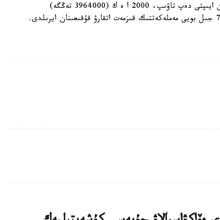
سۋديا اقانوۆتى ق ر ق ك 307-بابىنىڭ 2-بولىمىمەن ايىپتى دەپ تاۋىپ، 2000 ا ە ك (3964000 تەڭگە)