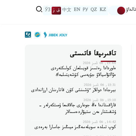
الداۋ
KZ
QZ
РУ
EN
中文
ق ز
ЎЗ
تاقىرىپقا قاتىستى
15:44, 06 تامىز 2026
ەلوردادا رەتسىز قويىلعان كولىكتەردى
ەۆاكۋاسيالاۋ جۇيەسى كۇشەيتىلمەك
15:31, 06 تامىز 2026
بيرجادا دوللار ءۇشىنشى كۇن قاتارىنان ارزاندادى
15:10, 06 تامىز 2026
قازاقستاندا ەڭ جوعارى جالاقىعا ۇمىتكەرلەر -
ۇشقىشتار مەن ستيۋاردەسسالار
14:42, 06 تامىز 2026
كوپ تىلدە سويلەسەڭىز ميىڭىز جاسارا بەرەدى