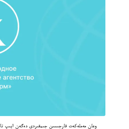
وعان مەملەكەت قارجىسىن جىمقىردى دەگەن ايىپ تا