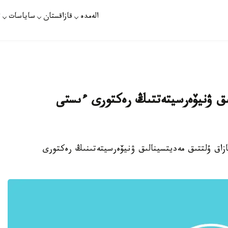
الەمدە
قازاقستان
ساياسات
ت
لىق ۋنيۆەرسيتەتتىڭ رەكتورى ءىستى
ازاق ۇلتتىق مەديتسينالىق ۋنيۆەرسيتەتىنىڭ رەكتورى