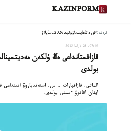
KAZINFORM
ترەند:
اقوردا
تاعايىنداۋ
وقيعا
2026-سايلاۋ
07:49, 25 قاراشا 2015
قازاقستانداعى ەڭ ۇلكەن مەديتسينا
بولدى
الماتى. قازاقپارات - س. اسفەندياروۆ اتىنداعى ق
ايقان اقانوۆ ءىستى بولدى.