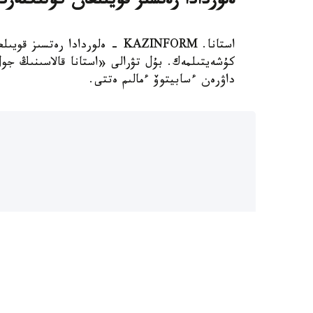
ەلوردادا رەتسىز قويىلعان كولىكتەر
استانا. KAZINFORM - ەلوردادا ر
كۇشەيتىلمەك. بۇل تۋرالى «استانا قالاسىنىڭ ج
داۋرەن ءسابيتوۆ ءمالىم ەتتى.