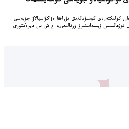
دى ەۆاكۋاسيالاۋ جۇيەسى كۇشەيتىلمەك
ەتسىز قويىلعان كولىكتەردى كوممۋنالدىق تۇراققا ەۆاكۋاسيالاۋ جۇيەسى
ول قوزعالىسىن ۇيىمداستىرۋ ورتالىعى» ج ش س ديرەكتورى