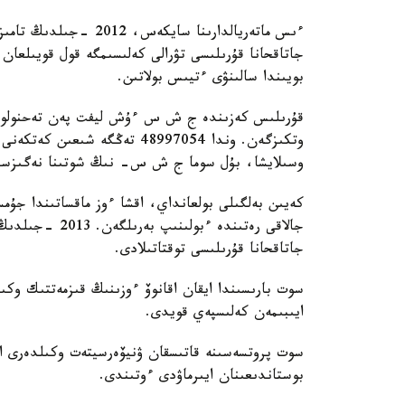
بويىندا سالىنۋى ءتيىس بولاتىن.
قۇرىلىس كەزىندە ج ش س ءۇش ليفت پەن تەحنولوگيال
وتكىزگەن. وندا 48997054 تەڭگە
وسىلايشا، بۇل سوما ج ش س- نىڭ شوتىنا نەگىزسىز 
كەيىن بەلگىلى بولعانداي، اقشا ءوز ماقساتىندا جۇ
جالاقى رەتىندە 
جاتاقحانا قۇرىلىسى توقتاتىلادى.
سوت بارىسىندا ايقان اقانوۆ ءوزىنىڭ قىزمەتتىك وكىلە
ايىبىمەن كەلىسپەي قويدى.
سوت پروتسەسىنە قاتىسقان ۋنيۆەرسيتەت وكىلدەرى اقا
بوستاندىعىنان ايىرماۋدى ءوتىندى.