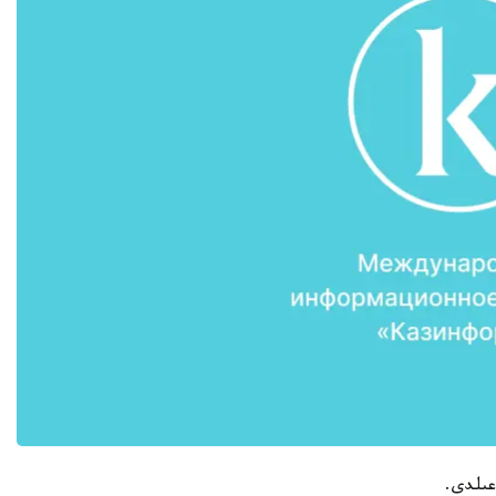
عىلدى.