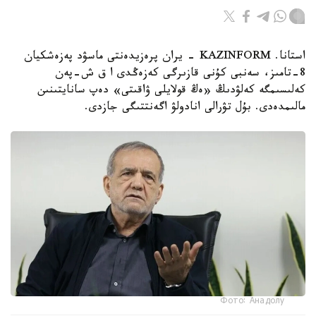
استانا. KAZINFORM - يران پرەزيدەنتى ماسۋد پەزەشكيان
8-تامىز، سەنبى كۇنى قازىرگى كەزەڭدى ا ق ش-پەن
كەلىسىمگە كەلۋدىڭ «ەڭ قولايلى ۋاقىتى» دەپ سانايتىنىن
مالىمدەدى. بۇل تۋرالى انادولۋ اگەنتتىگى جازدى.
Фото: Анадолу