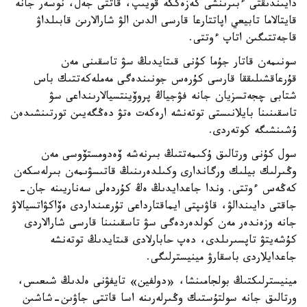
دايىندىقتى ءبىرىنشى كەزەككە قويىپ، قاتتى جەل، نوسەر جانە
قايتالاما تابيعي اپاتتارعا قارسى الدىن الۋ شارالارىن قابىلداۋ
قاجەتتىگىن اتاپ ءوتتى.
سونىمەن قاتار جۇما كۇنى قىتايدىڭ سۋ تاسقىنى مەن
قۇرعاقشىلىققا قارسى كۇرەس جونىندەگى مەملەكەتتىك باس
شتابى چجەتسزيان جانە فۋجياڭ پروۆينتسيالارىنداعى سۋ
تاسقىنىنا بايلانىستى توتەنشە ارەكەت ەتۋ دەڭگەيىن تورتىنشىدەن
ۇشىنشىگە كوتەردى.
سول كۇنى ورتالىق ۇكىمەتتىڭ بىرنەشە ۆەدومستۆوسى مەن
وڭىرلىك بيلىك ورگاندارى وكىلدەرىنىڭ قاتىسۋىمەن بىرلەسكەن
كەڭەس ءوتتى. وندا جاعدايدىڭ ەڭ كۇردەلى سەناريىنە جان-
جاقتى دايىندالۋ، قاۋىپتى ايماقتارداعى تۇرعىنداردى ەۆاكۋاتسيالاۋ
جانە وزەندەر مەن كولدەردەگى سۋ تاسقىنىنا قارسى شارالاردى
كۇشەيتۋ تاپسىرىلدى، دەپ حابارلادى قىتايدىڭ توتەنشە
جاعدايلاردى باسقارۋ مينيسترلىگى.
مينيسترلىكتىڭ بولجامىنشا، «دولفين» تايفۋنى ەلدىڭ شىعىس،
ورتالىق جانە سولتۇستىك وڭىرلەرىنە اسا قاتتى جاۋىن-شاشىن