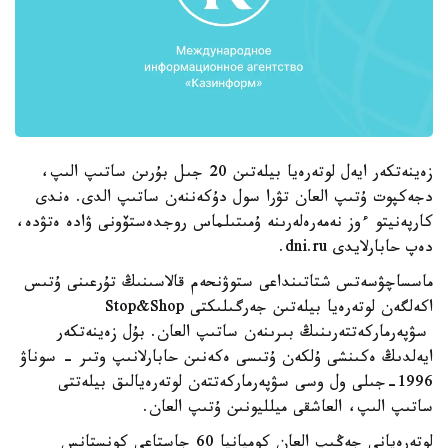
زەينەتكەر ايەل لوتەرەيا بيلەتىن 20 جىل بۇرىن ساتىپ الىپ،
دجەكپوت ۇتىپ العان تۋرا سول دۇكەننەن ساتىپ الدى. ەندى
كارپەنيتو ءوز نەمەرەلەرىنە ۇمىتىلماس روجدەستۆونى ۋادە ەتۋدە،
دەپ حابارلايدى dni.ru.
ماسساچۋسەتس شتاتىنداعى ستوۋنحەم قالاسىنىڭ تۇرعىنى ۇتىس
اكەلگەن لوتەرەيا بيلەتىن جەرگىلىكتى Stop&Shop
سۋپەرماركەتتەرىنىڭ بىرىنەن ساتىپ العان. بۇل زەينەتكەر
ايەلدىڭ ەكىنشى ۇلكەن ۇتىسى ەكەنىن حابارلانىپ وتىر - سوناۋ
1996-جىلى ول وسى سۋپەرماركەتتەن لوتەرەيالىق بيلەتتى
ساتىپ الىپ، العاشقى ميلليونىن ۇتىپ العان.
لوتەرەيانى جەڭىپ العان كومپانيا 60 جاستاعى كونستانس