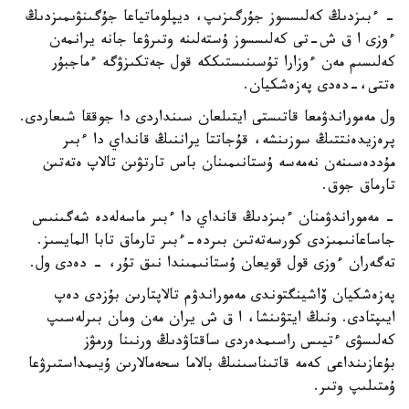
- ءبىزدىڭ كەلىسسوز جۇرگىزىپ، ديپلوماتياعا جۇگىنۋىمىزدىڭ
ءوزى ا ق ش-تى كەلىسسوز ۇستەلىنە وتىرۋعا جانە يرانمەن
كەلىسىم مەن ءوزارا تۇسىنىستىككە قول جەتكىزۋگە ءماجبۇر
ەتتى،-دەدى پەزەشكيان.
ول مەموراندۋمعا قاتىستى ايتىلعان سىنداردى دا جوققا شىعاردى.
پرەزيدەنتتىڭ سوزىنشە، قۇجاتتا يراننىڭ قانداي دا ءبىر
مۇددەسىنەن نەمەسە ۇستانىمىنان باس تارتۋىن تالاپ ەتەتىن
تارماق جوق.
- مەموراندۋمنان ءبىزدىڭ قانداي دا ءبىر ماسەلەدە شەگىنىس
جاساعانىمىزدى كورسەتەتىن بىردە-ءبىر تارماق تابا المايسىز.
تەگەران ءوزى قول قويعان ۇستانىمىندا نىق تۇر، - دەدى ول.
پەزەشكيان ۆاشينگتوندى مەموراندۋم تالاپتارىن بۇزدى دەپ
ايىپتادى. ونىڭ ايتۋىنشا، ا ق ش يران مەن ومان بىرلەسىپ
كەلىسۋى ءتيىس راسىمدەردى ساقتاۋدىڭ ورنىنا ورمۋز
بۇعازىنداعى كەمە قاتىناسىنىڭ بالاما سحەمالارىن ۇيىمداستىرۋعا
ۇمتىلىپ وتىر.