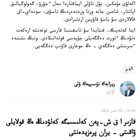
اكەلۋى مۇمكىن. بۇل تاۋلى ايماقتاردا سەل ءجۇرۋ، گەولوگيالىق
اپاتتار، شاعىن جانە ورتا وزەندەردىڭ تاسۋى، سونداي-اق
قالالاردى سۋ باسۋ قاۋپىن ارتتىرادى.
ايتا كەتەيىك، قىتايدا سۋ تاسقىنىنا قارسى توتەنشە ارەكەت
ەتۋدىڭ ءتورت دەڭگەيلى جۇيەسى قولدانىلادى. ونىڭ ىشىندە
ءبىرىنشى دەڭگەي - ەڭ جوعارى قاۋىپ دەڭگەيى.
الەم
ريزابەك نۇسىپبەك ۇلى
اۆتور
14:45, 09 تامىز 2026
قازىر ا ق ش-پەن كەلىسىمگە كەلۋدىڭ ەڭ قولايلى
ۋاقىتى - يران پرەزيدەنتى