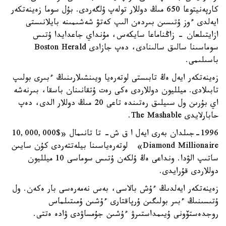
كارپەنيتوعا 650 مىڭ دوللار تولەپ ۇلگەردى. بۇل سوما زەينەتكەر
ايەلدى ءوز ۇتىسىن بىردەن الىپ كەتۋ شەشىمىنە بايلانىستى
ازايتىلعان - زاڭناماعا سايكەس، مۇنداي جاعدايدا ۇتىس
سوماسىنا سالىق سالىنادى، دەپ جازادى Boston Herald
باسىلىمى.
زەينەتكەر ايەل ەڭ تابىستى لوتەرەيا ويىنشىلارىنىڭ ءبىرى بولىپ
تابىلادى. ميلليون دوللاردى ەكى رەت ۇتقانىنان باسقا، بىرنەشە
اي بۇرىن ول سىيلىق رەتىندە تاعى 20 مىڭ دوللار الدى، دەپ
حابارلايدى The Mashable.
1996-جىلدان بەرى ايەل ا ق ش- تا تانىمال «$10,000,000
Diamond Millionaire» لوتەرەياسىنا بيلەتتەردى كۇن سايىن
ساتىپ الۋدا. ونداعى ەڭ ۇلكەن ۇتىس سوماسى 10 ميلليون
دوللاردى قۇرايدى.
زەينەتكەر ايەلدىڭ ءۇش بالاسى، بەس نەمەرەسى بار ەكەن. ول
ۇتىسىنىڭ ءبىر بولىگىن ۇرپاقتارى ءۇشىن ۇمىتىلماس
روجدەستۆونى ۇيىمداستىرۋ ءۇشىن جۇمساۋدى ۋادە ەتتى.