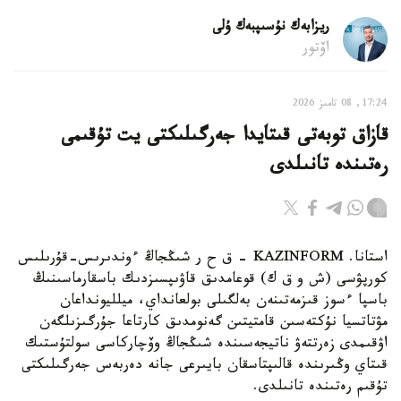
ريزابەك نۇسىپبەك ۇلى
اۆتور
17:24, 08 تامىز 2026
قازاق توبەتى قىتايدا جەرگىلىكتى يت تۇقىمى
رەتىندە تانىلدى
استانا. KAZINFORM – ق ح ر شىڭجاڭ ءوندىرىس-قۇرىلىس
كورپۋسى (ش و ق ك) قوعامدىق قاۋىپسىزدىك باسقارماسىنىڭ
باسپا ءسوز قىزمەتىنەن بەلگىلى بولعانداي، ميلليونداعان
مۋتاتسيا نۇكتەسىن قامتيتىن گەنومدىق كارتاعا جۇرگىزىلگەن
اۋقىمدى زەرتتەۋ ناتيجەسىندە شىڭجاڭ وۆچاركاسى سولتۇستىك
قىتاي وڭىرىندە قالىپتاسقان بايىرعى جانە دەربەس جەرگىلىكتى
تۇقىم رەتىندە تانىلدى.