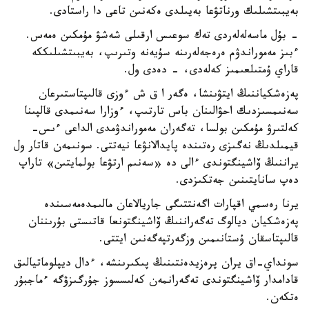
بەيبىتشىلىك ورناتۋعا بەيىلدى ەكەنىن تاعى دا راستادى.
- بۇل ماسەلەلەردى تەك سوعىس ارقىلى شەشۋ مۇمكىن ەمەس.
ءبىز مەموراندۋم ەرەجەلەرىنە سۇيەنە وتىرىپ، بەيبىتشىلىككە
قاراي ۇمتىلعىمىز كەلەدى، - دەدى ول.
پەزەشكياننىڭ ايتۋىنشا، ەگەر ا ق ش ءوزى قالىپتاستىرعان
سەنىمسىزدىك احۋالىنان باس تارتىپ، ءوزارا سەنىمدى قالپىنا
كەلتىرۋ مۇمكىن بولسا، تەگەران مەموراندۋمدى الداعى ءىس-
قيمىلدىڭ نەگىزى رەتىندە پايدالانۋعا نيەتتى. سونىمەن قاتار ول
يراننىڭ ۆاشينگتوندى ءالى دە «سەنىم ارتۋعا بولمايتىن» تاراپ
دەپ سانايتىنىن جەتكىزدى.
يرنا رەسمي اقپارات اگەنتتىگى جاريالاعان مالىمدەمەسىندە
پەزەشكيان ديالوگ تەگەراننىڭ ۆاشينگتونعا قاتىستى بۇرىننان
قالىپتاسقان ۇستانىمىن وزگەرتپەگەنىن ايتتى.
سونداي-اق يران پرەزيدەنتىنىڭ پىكىرىنشە، ءدال ديپلوماتيالىق
قادامدار ۆاشينگتوندى تەگەرانمەن كەلىسسوز جۇرگىزۋگە ءماجبۇر
ەتكەن.