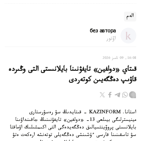
الەم
без автора
اۆتور
16:08, 09 تامىز 2026
قىتاي «دولفين» تايفۋنىنا بايلانىستى التى وڭىردە
قاۋىپ دەڭگەيىن كوتەردى
استانا. KAZINFORM - قىتايدىڭ سۋ رەسۋرستارى
مينيسترلىگى بيىلعى 13- «دولفين» تايفۋنىنىڭ جاقىنداۋىنا
بايلانىستى پروۆينتسيالىق دەڭگەيدەگى التى اكىمشىلىك اۋماقتا
سۋ تاسقىنىنا قارسى ءۇشىنشى دەڭگەيلى توتەنشە ارەكەت ەتۋ