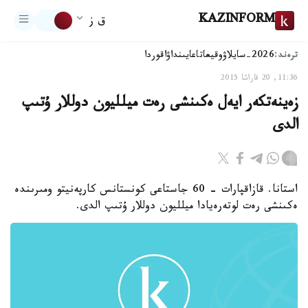
KAZINFORM
ق ز
ترەند:
2026-سايلاۋ
وقيعا
تاعايىنداۋ
اقوردا
11:36, 20 قاراشا 2015
زەينەتكەر ايەل ەكىنشى رەت ميلليون دوللار ۇتىپ
الدى
استانا. قازاقپارات - 60 جاستاعى كونستانس كارپەنيتو ومىرىندە
ەكىنشى رەت لوتەرەيادا ميلليون دوللار ۇتىپ الدى.