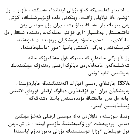
- ادامدار كەلىسىمگە كەلۋ تۋرالى ايتقاندا، مەنىڭشە، قازىر - ول
ءۇشىن ەڭ قولايلى ۋاقىت. ويتكەنى ەلدە اۋىزبىرشىلىك، كۇش
پەن بىرلىك بار. مەنىڭ بىلۋىمشە، يران بۇل سوعىس پەن
قاقتىعىستان جەڭىمپاز ءارى قۋاتتى مەملەكەت رەتىندە شىققان ەل
سانالادى، - دەدى ماسۋد پەزەشكيان پرەزيدەنت قىزمەتىنە
كىرىسكەننەن بەرگى ەكىنشى باسپا ءسوز ءماسليحاتىندا.
ول قازىرگى جاعداي كەلىسىمگە قول جەتكىزۋگە جانە
شەشىلمەگەن ماسەلەلەردى ديالوگ ارقىلى رەتتەۋگە مۇمكىندىك
بەرەتىنىن اتاپ ءوتتى.
ISNA جارتىلاي رەسمي اقپارات اگەنتتىگىنىڭ حابارلاۋىنشا،
پەزەشكيان يران ءوز قۇقىقتارىن ديالوگ ارقىلى قورعاي الاتىنىن
جانە ەل مەن حالىقتىڭ مۇددەسىنەن باسقا ەشتەڭەگە
ۇمتىلمايتىنىن ايتتى.
ونىڭ سوزىنشە، داۋلاردى تەك سوعىس ارقىلى شەشۋ مۇمكىن
ەمەس. پرەزيدەنت ءوز ۇكىمەتىنىڭ ماۋسىم ايىندا ا ق ش-پەن
قول قويىلعان ءوزارا تۇسىنىستىك تۋرالى مەموراندۋم اياسىندا