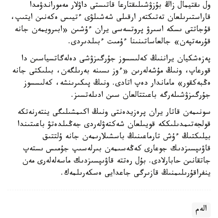
ول ىقتيمال زاڭ بۇزۋشىلىقتارعا قاتىستى داۋلار مەموراندۋمدا
قاراستىرىلعان تەتىكتەر ارقىلى شەشىلۋى ءتيىس ەكەنىن ايتىپ،
قۇجاتتى ىسكە اسىرۋ پروتسەسى يران ءۇشىن «ابىرويمەن جانە
قۇرمەتپەن» جالعاساتىنىنا ءۇمىت ءبىلدىردى.
پەزەشكيان يراننىڭ كەلىسسوز جۇرگىزۋشى دەلەگاتسياسىن دا
قورعاپ، ونىڭ مۇشەلەرىن «ءوز ىسىنە بەرىلگەن، بىلىكتى جانە
ەڭبەكقور» ماماندار دەپ اتادى. ونىڭ پىكىرىنشە، كەلىسسوز
جۇرگىزۋشىلەرگە باعىتتالعان سىن ادىلەتسىز.
سونىمەن قاتار يران پرەزيدەنتى ونىڭ اكىمشىلىگى ينتەرنەتكە
قولجەتىمدىلىككە قويىلعان شەكتەۋلەردى جەڭىلدەتۋ باعىتىندا
بيلىكتىڭ ءۇش تارماعىنىڭ باسشىلارىمەن جانە ۇلتتىق
قاۋىپسىزدىك جوعارى كەڭەسىمەن بىرلەسىپ جۇمىس ىستەپ
جاتقانىن حابارلادى. بۇل رەتتە قاۋىپسىزدىك ماسەلەلەرى مەن
ينفراقۇرىلىمنىڭ قازىرگى جاعدايى ەسكەرىلمەك.
الەم