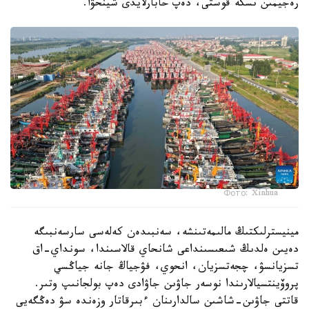
رەجيمىن ىسكە قوستى، دەپ حابارلايدى شينحۋا.
Фото: Xinhua
مينيسترلىكتىڭ مالىمەتىنشە، سەنبىدەن كەلەسى سارسەنبىگە
دەيىن ەلدىڭ شىعىسىنداعى شانحاي قالاسىندا، سونداي-اق
تسزيانسۋ، چجەتسزيان، انحوي، فۋجياڭ جانە جياڭسي
پروۆينتسيالارىندا نوسەر جاۋىن جاۋادى دەپ بولجانىپ وتىر.
قاتتى جاۋىن-شاشىن سالدارىنان ءبىرقاتار وزەندە سۋ دەڭگەيى