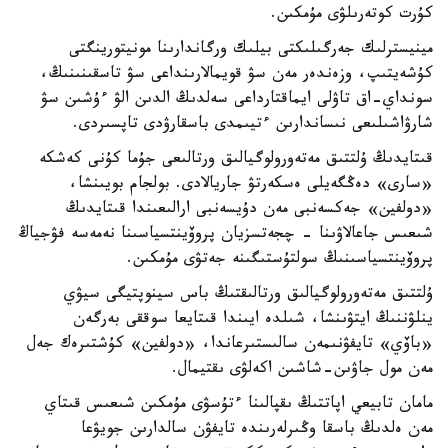
كۇرت كوتەرىلۋى مۇمكىن.
مينيسترلىك جەرگىلىكتى بيلىك ورگاندارىنا مونيتورينگتى
كۇشەيتىپ، وزەندەر مەن سۋ قويمالارىنداعى سۋ تاسقىنىنىڭ،
سونداي-اق تاۋلى ايماقتارداعى سەلدىڭ الدىن الۋ ءۇشىن سۋ
شارۋاشىلىعى نىساندارىن ءتيىمدى باسقارۋدى تاپسىردى.
قىتايدىڭ ۇلتتىق مەتەورولوگيالىق ورتالىعى جۇما كۇنى كەشكە
«سارى» دەڭگەيلى ەسكەرتۋ جاريالادى. بولجام بويىنشا،
«دولفين» جەكسەنبى مەن دۇيسەنبى ارالىعىندا قىتايدىڭ
شىعىس جاعالاۋىنا - چجەتسزيان پروۆينتسياسىنا نەمەسە فۋجياڭ
پروۆينتسياسىنىڭ سولتۇستىگىنە جەتۋى مۇمكىن.
ۇلتتىق مەتەورولوگيالىق ورتالىقتىڭ باس سينوپتيگى سيۋي
ينلۋننىڭ ايتۋىنشا، شىلدە ايىندا قىتايعا سوققى بەرگەن
«باۆي» تايفۋنىمەن سالىستىرعاندا، «دولفين» كۇشتىرەك جەل
مەن مول جاۋىن-شاشىن اكەلۋى ىقتيمال.
مامان تابيعي اپاتتىڭ ىقپالىنا ءتۇسۋى مۇمكىن شىعىس قىتاي
مەن ەلدىڭ باسقا وڭىرلەرىندە تايفۋن سالدارىن جويۋعا