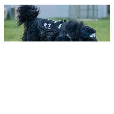
Фото: ҚХР Шыңжаң Өндіріс-құрылыс корпусы (ШӨҚК)
Қоғамдық қауіпсіздік басқармасы
شىڭجاڭ وۆچاركاسىنىڭ شىعۋ تەگىن عىلىمي تۇرعىدان ناقتىلاۋ
ماقساتىندا 2025 -جىلعى تامىزدا شىڭجاڭ ساياسي-قۇقىق
ينستيتۋتىنىڭ باس بولۋىمەن قىتاي عىلىم اكادەمياسىنىڭ كۋنمين
زوولوگيا ينستيتۋتى جانە شوقك قىزمەتتىك يتتەر ورتالىعى
بىرلەسىپ، «شىڭجاڭ وۆچاركاسىنىڭ تۇقىمدىق تازالىعىن ساقتاۋ