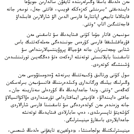
مەن ەلدىڭ باسقا وڭىرلەرىندە تايفۋن سالدارىن جويۋعا
دايىندىقتى ءبىرىنشى كەزەككە قويىپ، قاتتى جەل، نوسەر جانە
قايتالاما تابيعي اپاتتارعا قارسى الدىن الۋ شارالارىن قابىلداۋ
قاجەتتىگىن اتاپ ءوتتى.
سونىمەن قاتار جۇما كۇنى قىتايدىڭ سۋ تاسقىنى مەن
قۇرعاقشىلىققا قارسى كۇرەس جونىندەگى مەملەكەتتىك باس
شتابى چجەتسزيان جانە فۋجياڭ پروۆينتسيالارىنداعى سۋ
تاسقىنىنا بايلانىستى توتەنشە ارەكەت ەتۋ دەڭگەيىن تورتىنشىدەن
ۇشىنشىگە كوتەردى.
سول كۇنى ورتالىق ۇكىمەتتىڭ بىرنەشە ۆەدومستۆوسى مەن
وڭىرلىك بيلىك ورگاندارى وكىلدەرىنىڭ قاتىسۋىمەن بىرلەسكەن
كەڭەس ءوتتى. وندا جاعدايدىڭ ەڭ كۇردەلى سەناريىنە جان-
جاقتى دايىندالۋ، قاۋىپتى ايماقتارداعى تۇرعىنداردى ەۆاكۋاتسيالاۋ
جانە وزەندەر مەن كولدەردەگى سۋ تاسقىنىنا قارسى شارالاردى
كۇشەيتۋ تاپسىرىلدى، دەپ حابارلادى قىتايدىڭ توتەنشە
جاعدايلاردى باسقارۋ مينيسترلىگى.
مينيسترلىكتىڭ بولجامىنشا، «دولفين» تايفۋنى ەلدىڭ شىعىس،