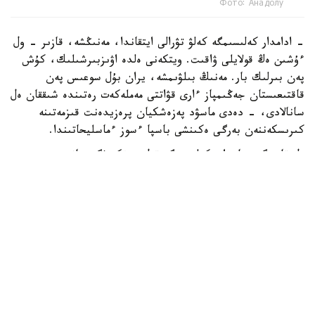
Фото: Анадолу
- ادامدار كەلىسىمگە كەلۋ تۋرالى ايتقاندا، مەنىڭشە، قازىر - ول
ءۇشىن ەڭ قولايلى ۋاقىت. ويتكەنى ەلدە اۋىزبىرشىلىك، كۇش
پەن بىرلىك بار. مەنىڭ بىلۋىمشە، يران بۇل سوعىس پەن
قاقتىعىستان جەڭىمپاز ءارى قۋاتتى مەملەكەت رەتىندە شىققان ەل
سانالادى، - دەدى ماسۋد پەزەشكيان پرەزيدەنت قىزمەتىنە
كىرىسكەننەن بەرگى ەكىنشى باسپا ءسوز ءماسليحاتىندا.
ول قازىرگى جاعداي كەلىسىمگە قول جەتكىزۋگە جانە
شەشىلمەگەن ماسەلەلەردى ديالوگ ارقىلى رەتتەۋگە مۇمكىندىك
بەرەتىنىن اتاپ ءوتتى.
ISNA جارتىلاي رەسمي اقپارات اگەنتتىگىنىڭ حابارلاۋىنشا،
پەزەشكيان يران ءوز قۇقىقتارىن ديالوگ ارقىلى قورعاي الاتىنىن
جانە ەل مەن حالىقتىڭ مۇددەسىنەن باسقا ەشتەڭەگە
ۇمتىلمايتىنىن ايتتى.
ونىڭ سوزىنشە، داۋلاردى تەك سوعىس ارقىلى شەشۋ مۇمكىن
ەمەس. پرەزيدەنت ءوز ۇكىمەتىنىڭ ماۋسىم ايىندا ا ق ش-پەن