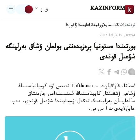
KAZINFORM
ق ز
ترەند:
2026-سايلاۋ
وقيعا
تاعايىنداۋ
اقوردا
09:54, 19 قاراشا 2015
بورتىندا ەستونيا پرەزيدەنتى بولعان ۇشاق بەرلينگە
شۇعىل قوندى
استانا. قازاقپارات - Lufthansa نەمىس اۋە كومپانياسىنىڭ
ۇشاعى ۇشقىشتار كابيناسىنىڭ شىنىسىنداعى جارىقشاق
سالدارىنان بەرليندىك تەگەل اۋەجايىندا شۇعىل قوندى، دەپ
حابارلايدى ت ا س س.