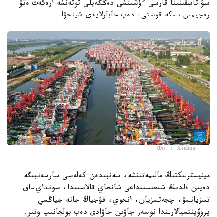
سۋ تاسقىنىنا قارسى ءۇشىنشى دەڭگەيلى توتەنشە ارەكەت ەتۋ
رەجيمىن ىسكە قوستى، دەپ حابارلايدى شينحۋا.
Фото: Xinhua
مينيسترلىكتىڭ مالىمەتىنشە، سەنبىدەن كەلەسى سارسەنبىگە
دەيىن ەلدىڭ شىعىسىنداعى شانحاي قالاسىندا، سونداي-اق
تسزيانسۋ، چجەتسزيان، انحوي، فۋجياڭ جانە جياڭسي
پروۆينتسيالارىندا نوسەر جاۋىن جاۋادى دەپ بولجانىپ وتىر.