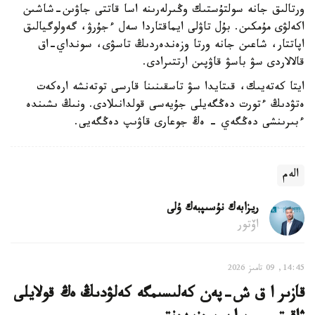
ورتالىق جانە سولتۇستىك وڭىرلەرىنە اسا قاتتى جاۋىن-شاشىن
اكەلۋى مۇمكىن. بۇل تاۋلى ايماقتاردا سەل ءجۇرۋ، گەولوگيالىق
اپاتتار، شاعىن جانە ورتا وزەندەردىڭ تاسۋى، سونداي-اق
قالالاردى سۋ باسۋ قاۋپىن ارتتىرادى.
ايتا كەتەيىك، قىتايدا سۋ تاسقىنىنا قارسى توتەنشە ارەكەت
ەتۋدىڭ ءتورت دەڭگەيلى جۇيەسى قولدانىلادى. ونىڭ ىشىندە
ءبىرىنشى دەڭگەي - ەڭ جوعارى قاۋىپ دەڭگەيى.
الەم
ريزابەك نۇسىپبەك ۇلى
اۆتور
14:45, 09 تامىز 2026
قازىر ا ق ش-پەن كەلىسىمگە كەلۋدىڭ ەڭ قولايلى