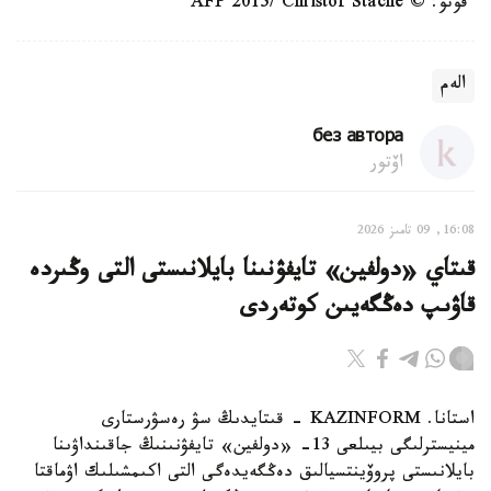
فوتو: © AFP 2015/ Christof Stache
الەم
без автора
اۆتور
16:08, 09 تامىز 2026
قىتاي «دولفين» تايفۋنىنا بايلانىستى التى وڭىردە
قاۋىپ دەڭگەيىن كوتەردى
استانا. KAZINFORM - قىتايدىڭ سۋ رەسۋرستارى
مينيسترلىگى بيىلعى 13- «دولفين» تايفۋنىنىڭ جاقىنداۋىنا
بايلانىستى پروۆينتسيالىق دەڭگەيدەگى التى اكىمشىلىك اۋماقتا