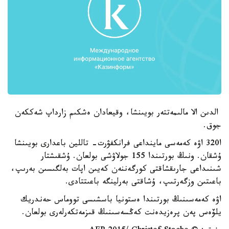
الدىن الا مالىمەتتەر بويىنشا، وقيعادان ەشكىم زارداپ شەككەن
جوق.
ا320 اۋە كەمەسى ماينداعى فرانكفۋرت- تاللين باعدارى بويىنشا
ۇشقان. ونىڭ بورتىندا 155 جولاۋشى بولعان. ۇشقىشتار
شىنىداعى جارىقشاقتى كورگەننەن كەيىن اپات بەلگىسىن بەرىپ،
باعىتىن وزگەرتىپ، ۇشاقتى بەرلينگە باعىتتادى.
اۋە كەمەسىنىڭ بورتىندا ەستونيا باسشىسى تووماس حەندريك
يلۆەس پەن پرەزيدەنت كەڭسەسىنىڭ قىزمەتكەرلەرى بولعان.