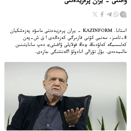
ۋاقىتى - يران پرەزيدەنتى
استانا. KAZINFORM - يران پرەزيدەنتى ماسۋد پەزەشكيان
8-تامىز، سەنبى كۇنى قازىرگى كەزەڭدى ا ق ش-پەن
كەلىسىمگە كەلۋدىڭ «ەڭ قولايلى ۋاقىتى» دەپ سانايتىنىن
مالىمدەدى. بۇل تۋرالى انادولۋ اگەنتتىگى جازدى.