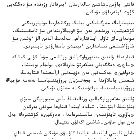
قاتتى جاۋىن-شاشىن سالدارىنان ءبىرقاتار وزەندە سۋ دەڭگەيى
كۇرت كوتەرىلۋى مۇمكىن.
مينيسترلىك جەرگىلىكتى بيلىك ورگاندارىنا مونيتورينگتى
كۇشەيتىپ، وزەندەر مەن سۋ قويمالارىنداعى سۋ تاسقىنىنىڭ،
سونداي-اق تاۋلى ايماقتارداعى سەلدىڭ الدىن الۋ ءۇشىن سۋ
شارۋاشىلىعى نىساندارىن ءتيىمدى باسقارۋدى تاپسىردى.
قىتايدىڭ ۇلتتىق مەتەورولوگيالىق ورتالىعى جۇما كۇنى كەشكە
«سارى» دەڭگەيلى ەسكەرتۋ جاريالادى. بولجام بويىنشا،
«دولفين» جەكسەنبى مەن دۇيسەنبى ارالىعىندا قىتايدىڭ
شىعىس جاعالاۋىنا - چجەتسزيان پروۆينتسياسىنا نەمەسە فۋجياڭ
پروۆينتسياسىنىڭ سولتۇستىگىنە جەتۋى مۇمكىن.
ۇلتتىق مەتەورولوگيالىق ورتالىقتىڭ باس سينوپتيگى سيۋي
ينلۋننىڭ ايتۋىنشا، شىلدە ايىندا قىتايعا سوققى بەرگەن
«باۆي» تايفۋنىمەن سالىستىرعاندا، «دولفين» كۇشتىرەك جەل
مەن مول جاۋىن-شاشىن اكەلۋى ىقتيمال.
مامان تابيعي اپاتتىڭ ىقپالىنا ءتۇسۋى مۇمكىن شىعىس قىتاي