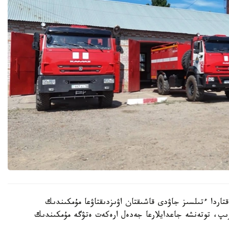
قتاردا ءتىلسىز جاۋدى قاشىقتان اۋىزدىقتاۋعا مۇمكىندىك
رىپ، توتەنشە جاعدايلارعا جەدەل ارەكەت ەتۋگە مۇمكىندىك