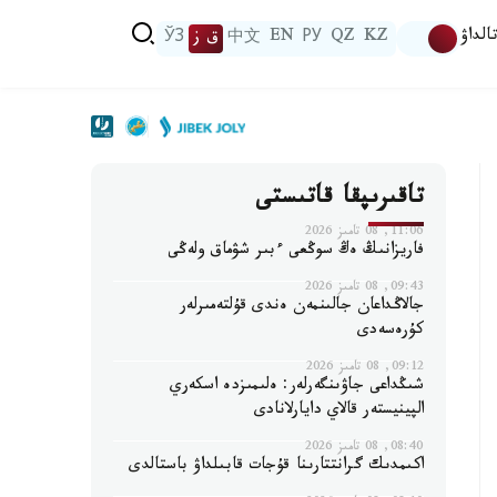
الداۋ
KZ
QZ
РУ
EN
中文
ق ز
ЎЗ
تاقىرىپقا قاتىستى
11:06, 08 تامىز 2026
فاريزانىڭ ەڭ سوڭعى ءبىر شۋماق ولەڭى
09:43, 08 تامىز 2026
جالاڭداعان جالىنمەن ەندى قۇلتەمىرلەر
كۇرەسەدى
09:12, 08 تامىز 2026
شىڭداعى جاۋىنگەرلەر: ەلىمىزدە اسكەري
الپينيستەر قالاي دايارلانادى
08:40, 08 تامىز 2026
اكىمدىك گرانتتارىنا قۇجات قابىلداۋ باستالدى