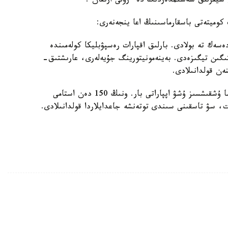
ن سيفرلىق شەشىمدەردىڭ دە ءرولى ارتقان .
كوميتەتى باسقارماسىنىڭ اعا ينجەنەرى:
ەسەك تە بولادى. بارلىق اقپارات رەسپۋبليكا كولەمىندە
ىگىن تيگىزەدى. بەينەمونيتورينگ جۇيەلەرى، عارىشتىق-
ەن قولدانىلادى.
قازىر توتەنشە جاعدايلار مينيسترلىگىندە 200 دەن اسا ۇشقىشسىز ۇشۋ اپپاراتى بار. ونىڭ 150 دەن استامى
ت، سۋ تاسقىنى سىندى توتەنشە جاعدايلاردا قولدانىلادى.