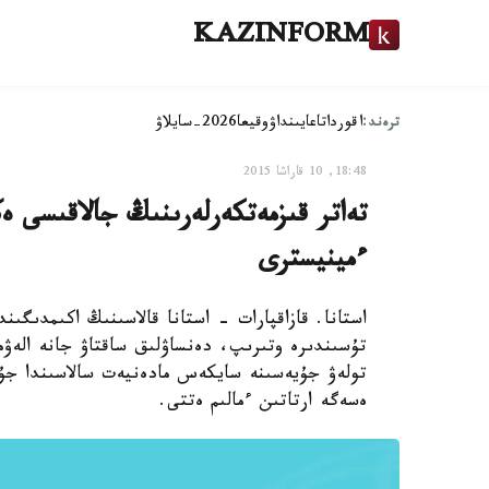
KAZINFORM
ترەند:
اقوردا
تاعايىنداۋ
وقيعا
2026-سايلاۋ
18:48, 10 قاراشا 2015
تەاتر قىزمەتكەرلەرىنىڭ جالاقىسى ە
ءمينيسترى
استانا. قازاقپارات - استانا قالاسىنىڭ اكىمدىگى
تۇسىندىرە وتىرىپ، دەنساۋلىق ساقتاۋ جانە الەۋم
تولەۋ جۇيەسىنە سايكەس مادەنيەت سالاسىندا جۇم
ەسەگە ارتاتىن ءمالىم ەتتى.