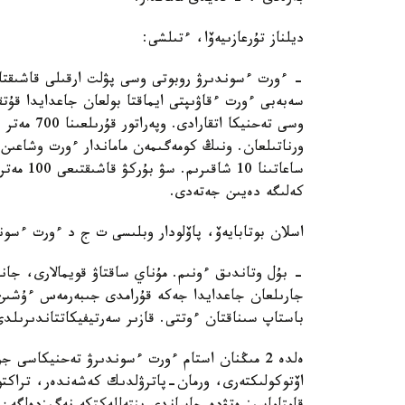
ديلناز تۇرعازىيەۆا، ءتىلشى:
- ءورت ءسوندىرۋ روبوتى وسى پۋلت ارقىلى قاشىقتا
سەبەبى ءورت ءقاۋىپتى ايماقتا بولعان جاعدايدا قۇت
وسى تەحنيك
ورناتىلعان. ونىڭ كومەگىمەن ماماندار ءورت وشاعىن
كەلىگە دەيىن جەتەدى.
اسلان بوتابايەۆ، پاۆلودار وبلىسى ت ج د ءورت ءسون
- بۇل وتاندىق ءونىم. مۇناي ساقتاۋ قويمالارى، جان
جارىلعان جاعدايدا جەكە قۇرامدى جىبەرمەس ءۇشىن 
باستاپ سىناقتان ءوتتى. قازىر سەرتيفيكاتتاندىرىلدى
ەلدە 2 مىڭنان استام ءورت ءسوندىرۋ تەحنيكاسى
اۆتوكولىكتەرى، ورمان-پاترۋلدىك كەشەندەر، تراكتورل