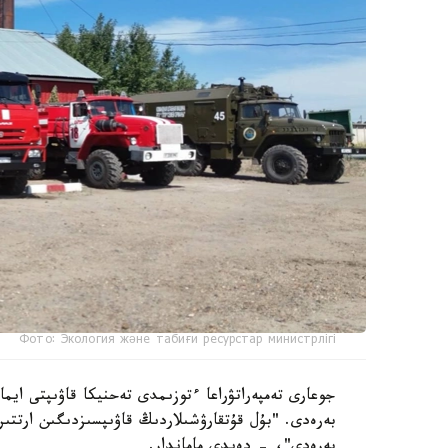
Фото: Экология және табиғи ресурстар министрлігі
جوعارى تەمپەراتۋراعا ءتوزىمدى تەحنيكا قاۋىپتى ايما
بەرەدى. "بۇل قۇتقارۋشىلاردىڭ قاۋىپسىزدىگىن ارتتى
بەرەدى"، - دەيدى ماماندار.