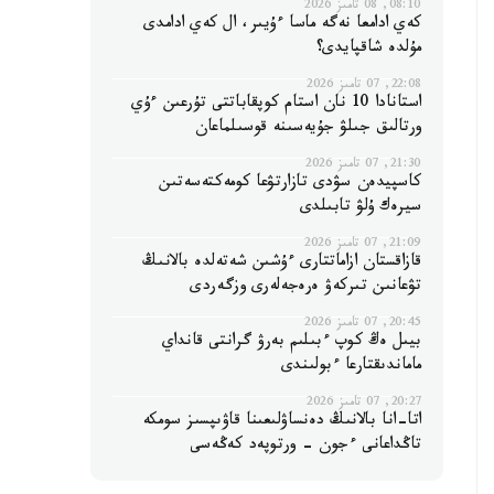
08:10, 08 تامىز 2026
كەي ادامعا نەگە ماسا ءۇيىر، ال كەي ادامدى
مۇلدە شاقپايدى؟
22:08, 07 تامىز 2026
استانادا 10 نان استام كوپقاباتتى تۇرعىن ءۇي
ورتالىق جىلۋ جۇيەسىنە قوسىلماعان
21:30, 07 تامىز 2026
كاسپيدەن سۋدى تازارتۋعا كومەكتەسەتىن
سيرەك ۇلۋ تابىلدى
21:09, 07 تامىز 2026
قازاقستان ازاماتتارى ءۇشىن شەتەلدە بالانىڭ
تۋعانىن تىركەۋ ەرەجەلەرى وزگەردى
20:45, 07 تامىز 2026
بيىل ەڭ كوپ ءبىلىم بەرۋ گرانتى قانداي
ماماندىقتارعا ءبولىندى
20:27, 07 تامىز 2026
اتا-انا بالانىڭ دەنساۋلىعىنا قاۋىپسىز سومكە
تاڭداعانى ءجون - ورتوپەد كەڭەسى