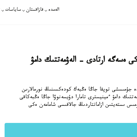
الەمدە
قازاقستان
ساياسات
ت
كى ەسەگە ارتادى - الەۋمەتتىك دامۋ
ندە جۇمىسشى توپقا جاڭا ەڭبەك كودەكسىنىڭ نورمالارىن
ەتتىك دامۋ ءمينيسترى تامارا دۇيسەنوۆا جاڭا ەڭبەكاقى
ىس ىستەيتىن ازاماتتاردىڭ جالاقىسى شامامەن ەكى