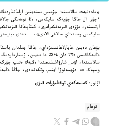
ارتىستەر، مۋزەي قىزمەتكەرلەرى، كىتاپحانا قىزمەتكە
سايكەس وسىنداي جالاقى الادى»، - دەدى مينيستر.
بۇعان دەيىن حابارلاعانىمىزداي، جاڭا جىلدان باستا
وسپەك. ت. دۇيسەنوۆا ايتىپ وتكەندەي، جاڭا ەڭبە
اۆتور:
كەنجەكەي توقتامۇرات قىزى
قوعام