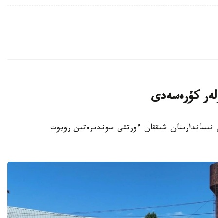
رلەر كۇرەسەدى
ىس نىساندارىنان شىققان ءورتتى سوندىرەتىن روبوت