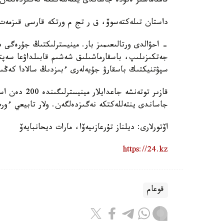
قامتاماسىز ەتۋدە جاساندى ينتەللەكتكە نەگىزدەلگە
داستان تىلەكتەسوۆ، ق ر تج م ورتكە قارسى قىزمەت 
- احۋالدى ورتالىعىمىز بار. مينيسترلىكتىڭ جۇرەگى د
جەتكىزىلىپ، باسقارماشىلىق شەشىم قابىلداۋعا سەپت
سپۋتنيكتىك باسقارۋ جۇيەلەرى ءبىزدىڭ سالادا كەڭىن
جاساندى ينتەللەكتكە نەگىزدەلگەن. ولار تابيعي ءور
اۆتورلارى: ديلناز تۇرعازىيەۆا، مارات ديحانبايەۆ
https://24.kz
قوعام