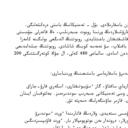
ن باسقارىلادى. بۇل - تەحنيكانىڭ باستى ەرەكشەلىگى.
قارۋشىلاردىڭ ورنىنا روبوت جىبەرىلىپ، ەڭ قاتەرلى جۇمىستى
ا اتقارادى. وپەراتور قۇرىلعىنا 700 مەتر قاشىقتىقتان باعىتتايدى. روبوتتىڭ الدىڭعى بولىگىنە كامەرا
 باقىلاپ، سۋ نەمەسە كوبىك شاشادى. روبوتتىڭ جىلدامدىعى
ساعاتىنا 10 شاقىرىم. سۋ بۇركۋ قاشىقتىعى 100 مەتردەن اسادى. سالماعى 480 كەلى، ال جۇك كوتەرگىشتىگى 200
دىرۋ باسقارماسى باستىعىنىڭ ورىنباسارى:
ارماي ساقتاۋ، گاز ءسۇيىوتىقتارى، اسكەري قارۋ-جاراق
وسى تەحنيكانى جىبەرىپ سوندىرەمىز. جەلتوقسان ايىنان
. قازىر جاۋىنگەرلىك ەسەپتە تۇر.
 جۇمىس ىستەيدى. ولاردىڭ قاتارىندا ءورت ءسوندىرۋ
ار، دروندار مەن موتوپومپالار بار. ءورت قاۋىپسىزدىگىن