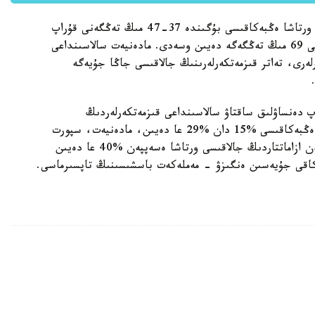
«مادەنيەت سالاسىندا جۇمىس ىستەيتىن ازاماتتاردىڭ ورتاشا ەڭبەكاقىسى بۇگىندە 37-47 مىڭ تەڭگەنى قۇراپ
ءجۇر. ال جاڭا جۇيەگە سايكەس، ەڭ تومەنگى جالاقى 69 مىڭ تەڭگەگە دەيىن وسەدى. مادەنيەت سالاسىنداعى
رلەرى، تەاتر قىزمەتكەرلەرىنىڭ جالاقىسى جاڭا جۇيەگە
پ دەنساۋلىق ساقتاۋ سالاسىنداعى قىزمەتكەرلەردىڭ
ەڭبەكاقىسى %7 دان %28 عا دەيىن، ۇستازداردىڭ ەڭبەكاقىسى %15 دان %29 عا دەيىن، مادەنيەت، سپورت
سالاسىندا، اۋىل شارۋاشىلىعىندا ەڭبەك ەتىپ جۇرگەن ازاماتتاردىڭ جالاقىسى ورتاشا ەسەپپەن %40 عا دەيىن
كاقى جۇيەسىن ەنگىزۋ - مەملەكەت باسشىسىنىڭ تاپسىرماسى.