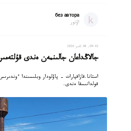
без автора
اۆتور
09:43, 08 تامىز 2026
جالاڭداعان جالىنمەن ەندى قۇلتەمى
استانا.قازاقپارات - پاۆلودار وبلىسىندا ءوندىر
قولدانىسقا ەندى.