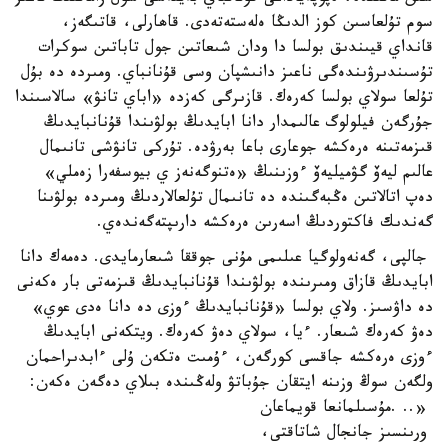
سوم تۇلعاسىن كوز الدىڭا ەلەستەتەدى. قاھارلى، قاتىگەز،
قانداي قيىندىق بولسا دا ودان شىعاتىن جول تاباتىن سوكرات
تۇسىندىرۋىندەگى ناعىز دانىشپان وسى قۇنانباي. ومىردە دە بۇل
تۇلعا سولاي بولسا كەرەك. قازىرگى كەزدە «اباي تانۋ» سالاسىندا
جۇرگەن فيلولوگ عالىمدار دانا ابايدىڭ بولۋىندا قۇنانبايدىڭ
قىزمەتىنە ەرەكشە جوعارى باعا بەرۋدە. تۇركى تانۋشى تانىمال
عالىم ليەۆ گۋميليەۆ ءوزىنىڭ «ەتنوگەنەز ي بيوسفەرا زەملي»
دەپ اتالاتىن ەڭبەگىندە دە تانىمال تۇلعالاردىڭ ومىردە بولۋىنا
گەندىك فاكتوردىڭ اسەرىن ەرەكشە دارىپتەگەندەي.
جالپى، گەنەولوگيا عىلىمى مۇنى جوققا شىعارمايدى. دەمەك دانا
ابايدىڭ قازاق ومىرىندە بولۋىندا قۇنانبايدىڭ قىزمەتى بار ەكەنى
دە داۋسىز. ولاي بولسا «قۇنانبايدىڭ ءوزى دە دانا ەدى عوي»
دەۋ كەرەك شىعار. ءيا، سولاي دەۋ كەرەك. ويتكەنى ابايدىڭ
ءوزى ەرەكشە جاقسى كورگەن، ءۇمىت ەتكەن ۇلى ءابدىراحمان
ولگەن سوڭ وزىنە ايتقان جۇباتۋ ولەڭىندە بىلاي دەگەن ەكەن:
«.. .مۇسىلمانعا قويماعان
ورىنسىز جانجال شاتاقتى،