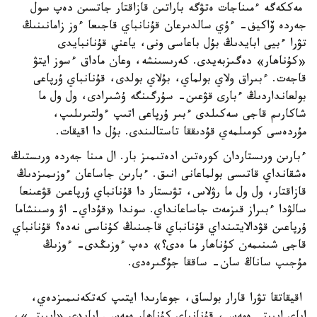
مەككەگە ءمىناجات ەتۋگە باراتىن قازاقتار جاتسىن دەپ سول
جەردە ۆاكيف- ءۇي سالدىرعان قۇنانباي قاجىعا ءوز زامانىنىڭ
تۋرا ءبيى ابايدىڭ بۇل باعاسى ونى، ياعني قۇنانبايدى
«كۇناھار» دەگىزبەيدى. كەرىسىنشە، وعان ماداق ءسوز ايتۋ
قاجەت. ءبىراق ولاي بولماي، بۇلاي بولدى، قۇنانباي ۇرپاعى
بولعانداردىڭ ءبارى قۋعىن- سۇرگىنگە ۇشىرادى، ول ول ما
شاكارىم قاجى سەكىلدى ءبىر ۇرپاعى اتىپ ءولتىرىلىپ،
مۇردەسى كومىلمەي قۇدىققا تاستالىندى. بۇل دا اقيقات.
ءبارىن ورىستاردان كورەتىن ادەتىمىز بار. ال مىنا جەردە ورىستىڭ
ەشقانداي قاتىسى بولماعانى انىق. ءبارىن جاساعان ءوزىمىزدىڭ
قازاقتار، ول ول ما رۋلاس، تۋىستار دا قۇنانباي ۇرپاعىن قۋعىنعا
سالۋدا ءبىراز قىزمەت جاساعانداي. سوندا «قۇداي- اۋ وسىنشاما
ۇرپاعىن قۋدالايتىنداي قۇنانباي قاجىنىڭ كۇناسى نەدە؟ قۇنانباي
قاجى شىنىمەن كۇناھار ما ەدى؟» دەپ ءوزىڭدى- ءوزىڭ
مۇجىپ ساناڭ سان- ساققا جۇگىرەدى.
اقيقاتقا تۋرا قارار بولساق، جوعارىدا ايتىپ كەتكەنىمىزدەي،