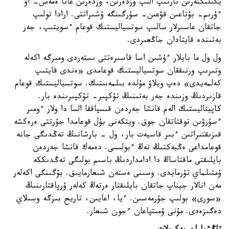
يگىلىكتەرىن تارتىپ الىپ وزدەرىن، وزدەرىن عانا ەمەس- اۋ
ءۇرىم- بۇتاعىن قۋعىن- سۇرگىنگە ۇشىراتتى. ارادا تولىپ
جاتقان عاسىرلار سالىپ سوتسياليستىك قوعام ءسويتىپ، جەر
بەتىندە قايتادان جاڭعىردى.
ول ول ما بايلار ءۇشىن اسا قاسىرەتتى ىستەردى ومىرگە اكەلە
وتىرىپ ورنىققان سوتسياليستىك قوعامدى «ەندى قايتىپ
كەلمەيدى» دەپ ويلاۋ مۇلدە بىلمەستىك. سوتسياليستىك قوعام
قازىردىڭ وزىندە جەر بەتىنىڭ تۇكپىر- تۇكپىرىندە بار.
كاپيتاليستىك الەم قانشا جەردەن قىسپاققا السا دا ولار ءومىر
ءسۇرۋىن توقتاتقان جوق. ويتكەنى بۇل قوعامدا جۇرتتى ەرەكشە
قىزىقتىراتىن ءبىر قاسيەت بار، ول - بارشانىڭ تەڭدىگى جانە
قوعامداعى ەڭبەكتىڭ تەڭ ءبولىسى. دەمەك قانشا جەردەن
بايلىقتى ماقتاساڭ دا ادامداردىڭ باسىم بولىگى تەڭدىككە
ۇمتىلماي تۇرمايدى. وسىنى ەستەن شىعارمايىق. بۇگىنگى اكەلەر
مەن انالار جيناپ جاتقان بايلىقتار ەرتەڭ كەلەر ۇرپاقتارىنىڭ
«سورى» بولىپ جۇرمەسىن. ءيا، اعايىن، تاريح بىزگە وسىلاي
دەگىزەدى. مۇنى ۇمىتپاعان ءجون شىعار.