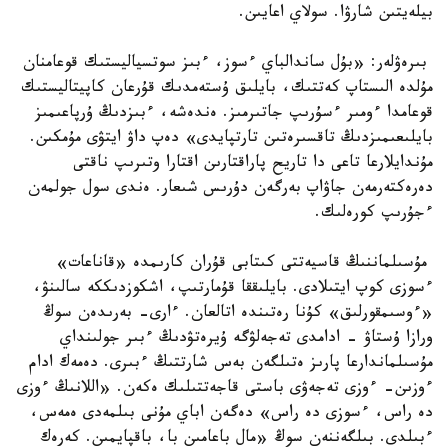
بيلەيتىن شارۋا. سولاي اعايىن.
بىرەۋلەر: «بۇل ساندالباي ءسوز، ءبىز سوتسياليستىك قوعامنان
مۇلدە الىستاپ كەتتىك، بايلىق ۇستەمدىك قۇرعان كاپيتاليستىك
قوعامدا ءومىر ءسۇرىپ جاتىرمىز. ەندەشە، ءبىزدىڭ ۇرپاعىمىز
بايلىعىمىزدىڭ تاقسىرەتىن تارتپايدى» دەپ داۋ ايتۋى مۇمكىن.
مۇندايلارعا تاعى دا تاريح پاراقتارىن اقتارا وتىرىپ ناقتى
دەرەكتەرمەن جاۋاپ بەرگەن دۇرىس شىعار. ەندى سول جولمەن
ءجۇرىپ كورەلىك.
مۇسىلماننىڭ قاسيەتتى كىتابى قۇران كارىمدە «قاناعات»
ءسوزى كوپ ايتىلادى. بايلىققا قۇمارتىپ، اشكوزدىككە سالىنۋ،
«ءوسىمقورلىق» كۇنا رەتىندە اتالعان. ءارى- بەرىدەن سوڭ
ورازا ۇستاۋ - ادامدى تەجەلۋگە ۇيرەتۋدىڭ ءبىر جولىنداي
مۇسىلماندارعا پارىز ەتىلگەن بەس شارتتىڭ ءبىرى. دەمەك ادام
ءوزىن- ءوزى تەجەۋى باستى قاجەتتىلىك ەكەن. «اللانىڭ ءوزى
دە راس، ءسوزى دە راس» دەگەن اباي مۇنى بىلمەدى ەمەس،
ءبىلدى. بىلگەننەن سوڭ «مال باعامىن با، باقپايمىن. كەرەك