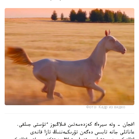
Фото: Кадр из видео
اقجان - وتە سيرەك كەزدەسەتىن قىلاڭبوز ءتۇستى جىلقى.
عاناتلى جانە تابىس دەگەن تۇرىكمەننىڭ تازا قاندى