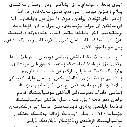
ءبىرى بولعان. سونداي- اق ابۋباكىر، ومار، وسمان سەكىلدى
يسلام ۋاعىزىن دۇرىس ءىس دەپ تولىق سەنگەندەر دە اسا
اۋقاتتى باي تۇلعالار بولعان. سولار دا سول مول بايلىقتارىن اللا
كورسەتكەن اق جولعا جۇمسايدى. ول جول - قارا قۇلداردىڭ
بوستاندىعىن الگى بايلىققا ساتىپ الىپ، پەندەلەرگە ەركىندىك
بەرۋ. ءيا، مەككەنىڭ اتالعان ءىرى بايلارىنىڭ بارلىق يگىلىكتەرى
وسى جولعا جۇمسالادى.
ءسويتىپ، يسلامنىڭ العاشقى ۋمماسى (ۇمبەتى - قوعام) پايدا
بولادى. بۇل قوعامدا ادىلەتتىڭ ۇستەمدىك قۇرعانى سونشالىق
«اركىمگە ەڭبەگىنە قاراي، اركىمنەن قابىلەتىنە قاراي»
ۇستانىمى مۇلتىكسىز ورىندالعان ەكەن. وسىعان قاراپ كەيىنگى
يسلامتانۋشىلار مۇحاممەد (س. ع. س. ) پايعامبارىمىزدىڭ
ۋمماسى ادامزات ومىرىندەگى العاشقى سوتسياليستىك قوعام
بولعان ەدى دەپ ءجۇر. مىنە، سول العاشقى سوتسياليستىك
قوعامدا بايلىعىن يەلەرى قايىرىمدىلىق جولىنا ءوز ەرىكتەرىمەن
جۇمساسا 1917 - جىلى ءبىزدىڭ اۋماقتا جەڭىسكە جەتكەن
سوتسياليستىك قوعامدى ورناتۋشىلار بايلاردىڭ بارلىق