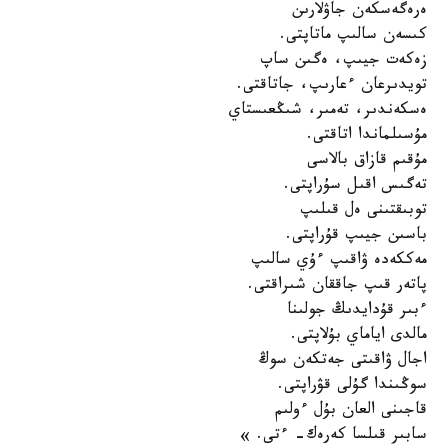
ەرەگەسكەن جاۋلارىن
كىسەن سالىپ ماتاپتى.
زەكەت جيىپ، ەگىن ساپ
تويدىرعان ءعارىپ، جاتاقتى.
ەسكەندىر، تەمىر، شىڭعىستاي
مۇسىلماندا اتاقتى.
مۇقىم قازاق بالاسى
تەگىس اقىل سۇراپتى.
توبىقتىنى ەل قىلىپ
باسىن جيىپ قۇراپتى.
مەككەدە ۋاقىپ ءۇي سالىپ
پاتەر قىپ جاققان شىراقتى.
ءبىر قۇدايدىڭ جولىنا
مالدى اياماي بۇلاپتى.
اجال ۋاقىتى جەتكەن سوڭ
سوڭىندا گۇلى قۋراپتى.
قاجىنى العان بۇل ءولىم
سابىر قىلسا كەرەك- ءتى. »