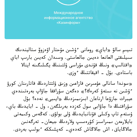
تىيىم سالۋ «اباي» رومانى ءۇشىن مۇحتار اۋەزوۆ ستاليندىك
سىيلىقتى العانعا دەيىن جالعاستى. وسىدان كەيىن بارىپ اباي
«اقتالىپ» ونىڭ قۇندى مۇراسى ۇلتىنىڭ يگىلىگىنە اينالا
باستادى. بۇل - اقيقاتتىڭ ءوزى.
«سوندا سانالى عۇمىرىن قازاعىن وزىق ۇلتتاردىڭ قاتارىنان كورۋ
ءۇشىن نە ىستەۋ كەرەك؟» دەگەن سۇراققا جاۋاپ بەرەتىندەي
عيبرات جازۋعا ارناعان ابىزىمىزدىڭ «ايىبى» نەدە؟ بۇل
سۇراقتىڭ دا جاۋابى سول كەزدە بەرىلگەن، ول - ابايدىڭ باي،
ۇستەم تاپ وكىلى قۇنانبايدىڭ ۇلى بولۋى. كەڭەس وكىمەتى
بايلارمەن ىمىراسىز كۇرەسىپ ولاردىڭ جيعان- تەرگەنىن
جالاڭاياق، اش جالاڭاش كەدەي- كەپشىككە ءبولىپ بەردى.