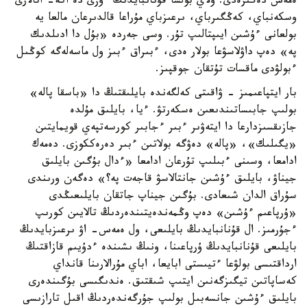
ەمەس دەگىزەدى. ولاي بولسا قۇنانبايدىڭ ءوزى دە اكە- اتالارى
وسكەنباي، كەڭگىرباي، ىرعىزباي مۇراعا قالدىرعان مالعا يە
بولعانى ءۇشىن ايىپتالىپ تۇر. وسى جەردە «بۇل دا ادىلدىك
پە» دەپ داۋلاسۋعا بولار ەدى، ءبىراق ءبىز ول ماسەلەگە كوڭىل
ءبولۋدى ماقسات تۇتقان جوقپىز.
بار ايتپاعىمىز - ۋاقىتى كەلگەندە بايلىقتىڭ دا «باسقا پالە»
بولىپ جابىساتىندىعىن ەسكەرتۋ. ءيا، بايلىق مۇلدە
جازىقسىزدارعا دا ايتەۋىر ءبىر ءجابىر كورسەتپەي قويمايتىن
«يگىلىك»، «پالە» دەۋگە بولاتىن ءبىر دەرەككوزى. دەمەك
ادامعا، وسىنى ءبىلىپ تۇرعان ادامعا «ءدال بۇگىن بايلىق
جيناۋ، بايلىق ءۇشىن جانتالاسۋ قاجەت پە؟» دەگەن ورىندى
سۇراق الدان شىعادى. بۇگىن جيناپ جاتقان بايلىعىڭدى
«ۇرپاعىم ءۇشىن» دەپ وڭمەندەيتىندەردىڭ تالايىن كورىپ
ءجۇرمىز. ال قۇنانبايدىڭ بايلىعى، ول ەمەس- اۋ ىرعىزبايدىڭ
بايلىعى قۇنانبايدىڭ ۇرپاعىنا، ونىڭ ىشىندە ءدۇيىم قازاقتىڭ
ارداقتىسى بولۋعا ءتيىستى ابايعا، اباي مۇرالارىنا قانداي
كەساپاتىن تيگىزگەنىن ايتىپ شىقتىق. ەندىگىسى بۇگىندەرى
بايلىق ءۇشىن جانسەبىل بولىپ جۇرگەندەردىڭ اقىل تارازىسى