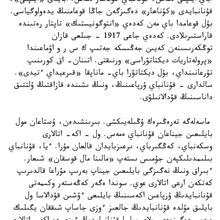
اباي ايىپتى ەمەس، قۇنانباي كۇناھار ەمەس. ابايدى «ايىپتى»،
قۇنانبايدى «كۇناھار» دەگىزگەن جاڭا قوعامنىڭ يدەولوگياسى.
بۇل قوعامدا باي مەن كەدەي «انتوگونيستىك» تاپتار رەتىندە
قاراستىرىلادى. كەدەي جاعى 1917 - جىلعى قازان
توڭكەرىسىنەن كەيىن جەڭىسكە جەتىپ ك س ر و اۋماعىندا
«پرولەتاريات ديكتاتۋراسى» ورنىقتى. اتىنان- اق كورىنىپ
تۇرعانىنداي، بۇل ديكتاتۋرا باي- ماناپقا «قىرعيداي ءتيدى».
سالدارى - قۇنانباي ۇرپاعىنىڭ، ونىڭ ىشىندە قازاقتىڭ ۇلتتىق
داناسىنىڭ قۋدالانىلۋى.
ماسەلەگە تەرەڭىرەك ۇڭىلەيىكشى. بىرىنشىدەن، ۇستاعان مول
بايلىعىن جيناعان قۇنانباي ەمەس. ول - اكە- اتالارى
وسكەنباي، كەڭگىرباي، ىرعىزبايدان قالعان مۇرا. ءيا، قۇنانباي
بىلىمدىلىكپەن جۇمىس ىستەپ «مالىنا مال قوسقان» شىعار.
ءبىراق ونىڭ نەگىزگى بايلىعىن جيناپ بەرىپ مۇراعا قالدىرىپ
كەتكەن ارعى اتالارى عوي. سوندا ەگەر كەڭەستەر وكىمەتى
قۇنانبايدىڭ ۇرپاعىن اكەسىنىڭ بايلىعى ءۇشىن قۋدالاسا ول
بايلىق مۇلدە قۇنانبايدىڭ جالعىز ءوزى جاساپ شىققان يگىلىك