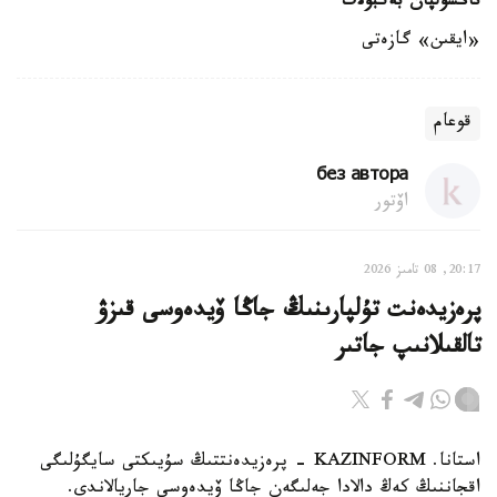
تاڭشولپان بەكبولات
«ايقىن» گازەتى
قوعام
без автора
اۆتور
20:17, 08 تامىز 2026
پرەزيدەنت تۇلپارىنىڭ جاڭا ۆيدەوسى قىزۋ
تالقىلانىپ جاتىر
استانا. KAZINFORM - پرەزيدەنتتىڭ سۇيىكتى سايگۇلىگى
اقجاننىڭ كەڭ دالادا جەلىگەن جاڭا ۆيدەوسى جاريالاندى.