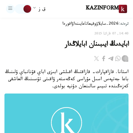
KAZINFORM
ق ز
ترەند:
2026-سايلاۋ
وقيعا
تاعايىنداۋ
اقوردا
14:40, 07 قاراشا 2015
ابايدىڭ ايىبىنان ابايلاڭدار
استانا. قازاقپارات- قازاقتىڭ اقىلشى ابىزى اباي قۇنانباي ۇلىنىڭ
باعا جەتپەس اسىل مۇراسى كەڭەستەر ۋاقىتى تۇسىنىڭ العاشقى
كەزەڭىندە تىيىم سالىنعان دۇنيە بولدى.