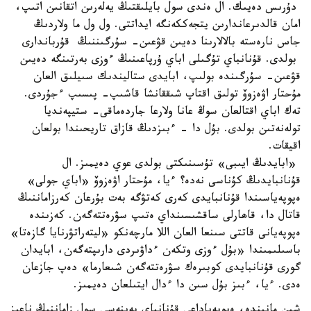
دۇرىس دەيىك. ال ەندى سول بايلىقتىڭ يەلەرىن اتقانىن اتىپ،
امان قالدىرعاندارىن يتجەككەنگە ايداتتى. ول ول ما ولاردىڭ
جاس نارەستە بالالارىنا دەيىن قۋعىن- سۇرگىننىڭ قۇرباندارى
بولدى. قۇنانباي تۇگىلى اباي ۇرپاعىنىڭ ءوزى بەرتىنگە دەيىن
قۋعىن- سۇرگىندە بولىپ، ابايدى ستاليندىك سىيلىق العان
مۇحتار اۋەزوۆ تولىق اقتاپ شىققانشا قاشىپ- پىسىپ ءجۇردى.
تەك اباي اقتالعان سوڭ عانا ولارعا جاردەماقى- ستيپەنديا
تولەنەتىن بولدى. بۇل دا - ءبىزدىڭ قازاق تاريحىندا بولعان
اقيقات.
«ابايدىڭ ايىبى» تۇسىنىكتى بولدى عوي دەيمىز. ال
قۇنانبايدىڭ كۇناسى نەدە؟ ءيا، مۇحتار اۋەزوۆ «اباي جولى»
ەپوپەياسىندا قۇنانبايدى كەرى كەتۋگە بەت بۇرعان كەرزاماننىڭ
قاتال دا، قاھارلى ساقشىسىنداي ەتىپ سۋرەتتەگەن. كەزىندە
ەپوپەيانى قاتتى سىنعا العان اللا مارچەنكو «ليتەراتۋرنايا گازەتا»
باسىلىمىندا «بۇل ءوزى وتكەن ءداۋىردى دارىپتەگەن، ابايدان
گورى قۇنانبايدى كوبىرەك سۋرەتتەگەن شىعارما» دەپ جازعان
ەدى. ءيا، ءبىز بۇل سىن دا ءدال ايتىلعان دەيمىز.
شىن مانىندە، ەپوپەياداعى قۇنانباي بەينەسى سول زاماننىڭ ناعىز