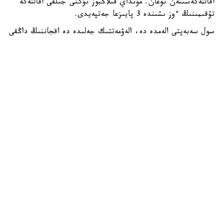
اقالتەكەسىنەن تۋعان. مۇنداي قىلاڭبوز تۇكتى جىلقى اقالتەكە
تۇقىمىنىڭ ءوز ىشىندە 3 پايىزعا جەتپەيدى.
سول سەبەپتى الەمدە دە، الەۋمەتتىك جەلىدە دە اقجاننىڭ داڭقى
كەڭ تارادى.
دالا توسىندەگى ۆيدەونى 2 ميلليوننان استام وقىرمانى بار
تانىمال بلوگەر داستان مۇحامەتراحىم پاراقشاسىندا جاريالادى.
- جاساندى ينتەللەكتىدەن جاقسىراق. سەبەبى بۇل شىنايى، -
دەپ جازىلعان بەينەكادردا.
ءتۇسىرىلىم جۇمىستارى استانا قالاسىنىڭ ماڭىندا وتكەن.
- تۇلپاردى العاش بولىپ تابيعاتقا شىعارىپ، درونعا تۇسىردىك.
پرەزيدەنتىمىزدىڭ سەنىمىمەن سۇيىكتى تۇلپارىن ءتۇسىرۋ ماعان
بۇيىرعان ەكەن، - دەپ جازدى داستان مۇحامەتراحىم
Instagram پاراقشاسىندا.
قوعام
قاسىم-جومارت توقايەۆ