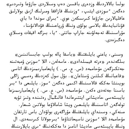
بولسا بالالاردىڭ وزدەرى باقسىن دەپ وسىلاردى جازۋعا وتىردىم»
دەگەن ءسوزدى ايتىپ، ءوزىنىڭ قازاققا ومىرلىك ازىق بولارلىق
عاقليالارىن جازۋعا كىرىسكەن عوي. ءبىراق سوندا دا باي
قۇنانبايدىڭ بالاسى بولۋى ونىڭ ۇرپاعىنىڭ قۋدالانۋىنا،
مۇراسىنىڭ تەجەلۋىنە جاراپ جاتتى. ءيا، بىزگە اقيقات وسىلاي
دەگىزەدى.
وسىنى، ياعني بايلىقتىڭ «باسقا پالە بولىپ جابىساتىنىن»
بىلگەندەر «ەرتە قيمىلدادى». ماسەلەن، اللا ءسوزىن ۇمبەتىنە
جەتكىزگەن مۇحاممەد (س. ع. س. ) پايعامبارىمىزدىڭ اتاسى
«قاعبانىڭ كىلتىن ۇستاعان». بۇل سول كەزدىڭ رەسمي زاڭى
بويىنشا مەككە قالاسىنىڭ اكىمى دەگەن ءسوز. بايلىعى دا ءبىر
باسىنا جەتەدى ەكەن. مۇحاممەد (س. ع. س. ) پايعامبارىمىزعا
بايبىشەسى حاديشانى ايتتىرعاندا قالىڭمال رەتىندە وتىز تۇيە
تولەگەن اتاسىنىڭ بايلىعىن ويشا شامالاۋعا بولاتىن شىعار.
مىنەكي، وسىنداي بايلىقتىڭ مۇراگەرى بولۋدان باس تارتقان
مۇحاممەد اللا ءسوزىن ناسيحاتتاۋعا ءبىرجولاتا كىرىسەدى. ال
ونىڭ بايبىشەسى حاديشا انامىز دا مەككەنىڭ ءىرى بايلارىنىڭ