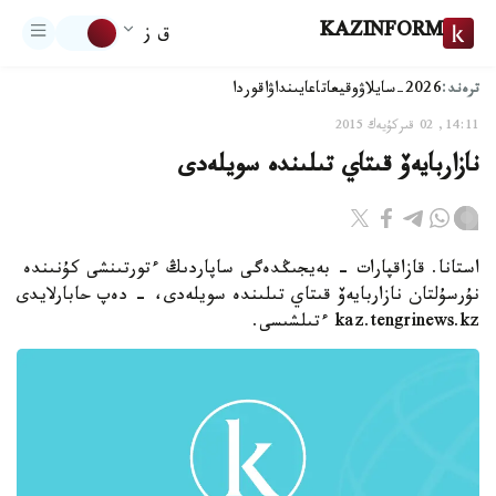
KAZINFORM
ق ز
ترەند:
2026-سايلاۋ
وقيعا
تاعايىنداۋ
اقوردا
14:11, 02 قىركۇيەك 2015
نازاربايەۆ قىتاي تىلىندە سويلەدى
استانا. قازاقپارات - بەيجىڭدەگى ساپاردىڭ ءتورتىنشى كۇنىندە
نۇرسۇلتان نازاربايەۆ قىتاي تىلىندە سويلەدى، - دەپ حابارلايدى
kaz.tengrinews.kz ءتىلشىسى.