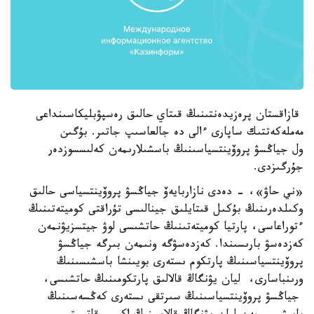
قازاقستان پرەزيدەنتىنىڭ قىتاي حالىق رەسپۋبليكاسىنداعى
مەملەكەتتىك ساپارى ءالى دە جالعاسىپ جاتىر. بۇگىن
ول جياڭسۋ پروۆينتسياسىنىڭ باسشىلارىمەن كەلىسسوزدەر
جۇرگىزدى.
«ني حاۋ»، - دەدى نازاربايەۆ جياڭسۋ پروۆينتسياسى حالىق
وكىلدەرىنىڭ بۇكىل قىتايلىق جينالىسى تۇراقتى كوميتەتىنىڭ
ءتوراعاسى، پارتيا كوميتەتىنىڭ حاتشىسى لوۋ جيتسزيۋنمەن
كەزدەسۋ بارىسىندا. كەزدەسۋگە ونىمەن بىرگە جياڭسۋ
پروۆينتسياسىنىڭ پارتكوم ىستەرى بويىنشا باسشىسىنىڭ
ورىنباسارى، ليان يۋنگاڭ قالالىق پارتكومىنىڭ حاتشىسى،
جياڭسۋ پروۆينتسياسىنىڭ سىرتقى ىستەرى كەڭسەسىنىڭ