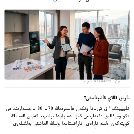
فوتو: Kazinform / ج ي
نارىق قالاي قالىپتاستى؟
فليپپينگ ا ق ش-تا وتكەن عاسىردىڭ 70- 80 -جىلدارىنداعى
ەكونوميكالىق داعدارىس كەزىندە پايدا بولىپ، كەيىن الەمنىڭ
كوپتەگەن ەلىنە تارادى. قازاقستاندا ونىڭ العاشقى بەلگىلەرى
2000 -جىلداردىڭ باسىندا بايقالدى. ول كەزدە تۇرعىن ءۇي