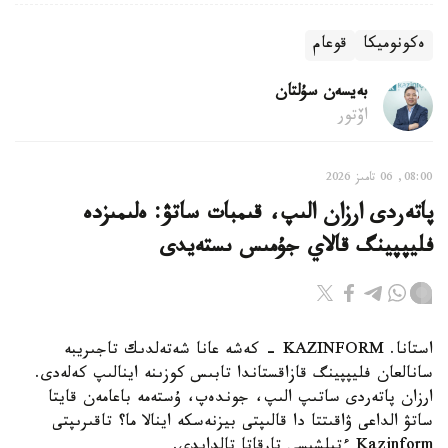
ەكونوميكا
قوعام
بەيسەن سۇلتان
اۆتور
08:00, 06 تامىز 2026
پاتەردى ارزان الىپ، قىمبات ساتۋ: ەلىمىزدە
فليپپينگ قالاي جۇمىس ىستەيدى
استانا. KAZINFORM - كەشە عانا شەتەلدىك تاجىريبە
سانالعان فليپپينگ قازاقستاندا تابىس كوزىنە اينالىپ كەلەدى.
ارزان پاتەردى ساتىپ الىپ، جوندەپ، ۇستەمە باعامەن قايتا
ساتۋ الداعى ۋاقىتتا دا قالىپتى بيزنەسكە اينالا ما؟ تاقىرىپتى
Kazinform ءتىلشىسى تارقاتا تالدايدى.