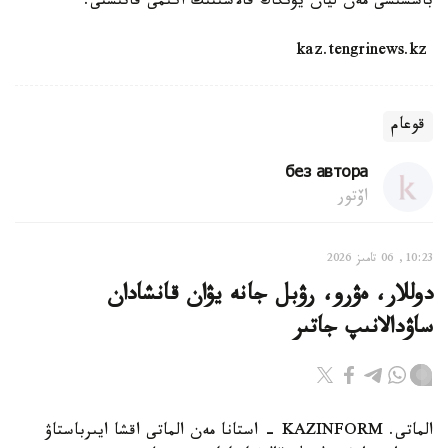
باسشىسى مەن ليان يۋنگاڭ قالاسىنىڭ اكىمى قاتىستى.
kaz.tengrinews.kz
قوعام
без автора
اۆتور
10:23, 06 تامىز 2026
دوللار، ەۋرو، رۋبل جانە يۋان قانشادان
ساۋدالانىپ جاتىر
الماتى. KAZINFORM - استانا مەن الماتى اقشا ايىرباستاۋ