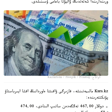
ورىندارىندا شەتەلدىك ۆاليۋتا باعامى ۇسىنىلدى.
كوللاج: Kazinform / Freepik / Pixabay
Kurs.kz مالىمەتىنشە، قازىرگى ۋاقىتتا ەلوردانىڭ اقشا ايىرباستاۋ
پۋنكتتەرىندە:
- دوللار 467,00 تەڭگەدەن ساتىپ الىنادى، 474,00