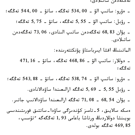
تەڭگەدەن ساتىلادى؛
- ەۋرو: ساتىپ الۋ - 534,00 تەڭگە، ساتۋ - 544,00 تەڭگە؛
- رۋبل: ساتىپ الۋ - 5,55 تەڭگە، ساتۋ - 5,75 تەڭگە؛
- يۋان 68,83 تەڭگەدەن ساتىپ الىنادى، 73,06 تەڭگەدەن
ساتىلادى.
الماتىنىڭ اقشا ايىرباستاۋ پۋنكتتەرىندە:
- دوللار: ساتىپ الۋ - 468,86 تەڭگە، ساتۋ - 471,16
تەڭگە؛
- ەۋرو: ساتىپ الۋ - 538,74 تەڭگە، ساتۋ - 543,88 تەڭگە؛
- رۋبل 5,55 - 5,69 تەڭگە ارالىعىندا ساۋدالانادى.
- يۋان 68,54 - 71,08 تەڭگە ارالىعىندا ساۋدالانىپ جاتىر.
ەسكە سالايىق، 5-تامىز كۇندىزگى ساۋدا-ساتتىق قورىتىندىسى
بويىنشا دوللاردىڭ ورتاشا باعامى 1,93 تەڭگەگە ءتۇسىپ،
469,85 تەڭگە بولدى.