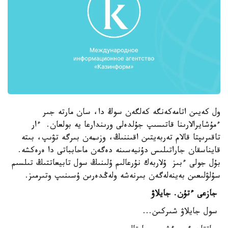
ول كەيىن اتامەكەنگە كەلگەن سوڭ دا، سان مارتە جىر
ءمۇشايرالارىنا قاتىسىپ جۇلدەلى ورىندارعا يە بولعان. ءار
تاقىرىپتا قالام تەربەيتىن اقىننىڭ، وزىمەن بىرگە تۋىپ، بىتە
قايناسقان جاراتىلىس دۇنيەسىنە دەگەن ماحابباتى دا ەرەكشە.
بۇل جولى ءبىز ۇلاربەك نۇرعالىم ۇلىنىڭ سول تابيعاتتىڭ تىلسىم
سۇلۋلىعىن بەينەلەگەن بىرنەشە ولەڭدەرىن ۇسىنىپ وتىرمىز.
جازعى ءتۇن. جايلاۋ
سول جايلاۋ شىركىن...