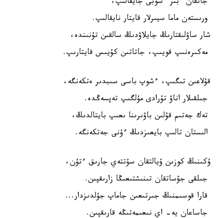
جاتقان ءبىر ءشوبى جايقالىپ،
ورىستەن ماما سيىرلار قايتار نايقالىپ.
شار ساۋلىقتارىڭ جايلاۋدىڭ سالقىن تۇنىندە،
مەكىرەنىپ قويىپ، جاتاتىن كۇيىس قايتارىپ.
قۇلاعىن تىگىپ، ءشوپ باسى سىبدىر ەتكەنگە،
جىلقىلار اناۋ تۇرادى مۇلگىپ تەپسەڭدە.
تەك جەتىم قۇلىن باۋىرىنا ىعىپ بايتالدىڭ،
الىستان تالىپ بايعىزدىڭ ءۇنى جەتكەنگە.
ۇكىنىڭ كوزىن ۇيالتقان سۇتتەي جارىق ءتۇن،
جىلقى جۋساتقان تىنىشتىعىڭا زارىقپىن.
قارا قوسىمنىڭ جىرتىعىن جاماپ جۇلدىزدار...
جاساعان يە- اي نىعىمەتىڭە قارىقپىن.