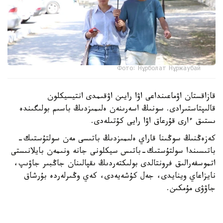
Фото: Нұрболат Нұржаубай
قازاقستان اۋماعىنداعى اۋا رايىن اۋقىمدى انتيسيكلون
قالىپتاستىرادى. سونىڭ اسەرىنەن ەلىمىزدىڭ باسىم بولىگىندە
ىستىق ءارى قۇرعاق اۋا رايى كۇتىلەدى.
كەزەڭنىڭ سوڭىنا قاراي ەلىمىزدىڭ باتىسى مەن سولتۇستىك-
باتىسىندا سولتۇستىك-باتىس سيكلونى جانە ونىمەن بايلانىستى
اتموسفەرالىق فرونتالدى بولىكتەردىڭ ىقپالىنان جاڭبىر جاۋىپ،
نايزاعاي وينايدى، جەل كۇشەيەدى، كەي وڭىرلەردە بۇرشاق
جاۋۋى مۇمكىن.
رەسپۋبليكانىڭ شىعىسىندا كەزەڭنىڭ باسىندا، سونداي-اق
وڭتۇستىك جانە وڭتۇستىك-شىعىستىڭ تاۋلى اۋداندارىندا