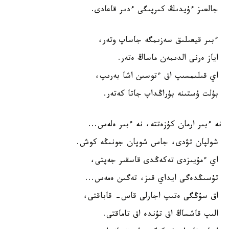
جالعىز ءۇيدىڭ كىرپىگى ءدىر قاعادى.
ءبىر قيعىلىق سەزىمگە جاساپ وتەر،
اياز ەرنى الدىمەن ماساڭ ەتەر.
اي قىلىمسىپ اق ءتوسىن اشا بەرىپ،
بۇلت ۇستىنە بۇراڭداپ جاتا كەتەر.
نە ءبىر ارمان كۇزەتتە، نە ءبىر ەلەس...
شولپان تۋدى، جاس شوپان جونىڭە كوش.
اي ءمۇيىزدى تەكەڭدى قاسقىر جەپتى،
تۇسىڭدەگى ايداي قىز، تەگىن ەمەس...
اق سۇڭگى ەتىپ اجارلى قاس- قاباقتى،
الىپ قاشساڭ اق تۇندە اق تاماقتى.