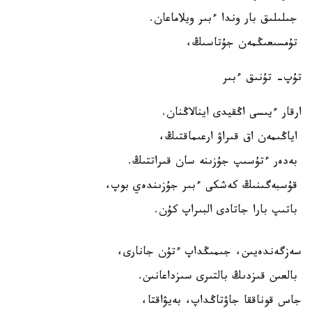
جىلىلىق بار وندا ءبىر ويلاماعان.
تۇمسىعىڭمەن جۇتاسىڭ،
تۇپ- تۇنىق ءبىر
ارقار ءيىسى اڭقيدى اينالاڭنان.
اياڭىمەن اق قىراۋ ارعىماقتىڭ،
بەدەر ءتۇسىپ جۇزىنە سان قىراتتىڭ.
قۇسبەگىنىڭ كەشكى ءبىر جۇزىندەي بوپ،
باتىپ بارا جاتادى البىراپ كۇن.
سەزگەندەيىن، جىمىڭداپ ءتۇن جانارى،
بالعىن قىزدىڭ بالتىرى سىزداعانىن.
جاس قوناققا جاۋتاڭداپ، بەيۋاقتا،