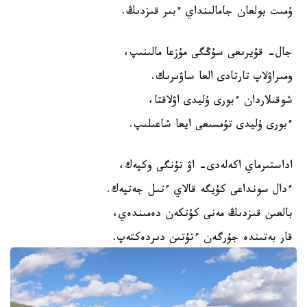
ۇمىت بولعان جامالىنداي ءبىر قىزدىڭ.
جال- قۇيرىعى سۇڭگى مۇزعا مالىنىپ،
ومىراۋلاپ تارتادى العا ساۋىرىك.
شوقىلاردان ءبورى ۇليدى اۋلاقتا،
ءبورى ۇليدى تۇمسىعى ايعا شاعىلىپ.
اداستىرماي اكەلەدى- اۋ تۇنگى وكپەك،
ءدال سونداعى كۇيگە قالاي ءتىل جەتپەك.
بالعىن قىزدىڭ مەنى كۇتكەن دەمىندەي،
قار بەتىندە جۇرگەن ءتۇتىن دىردەكتەپ.