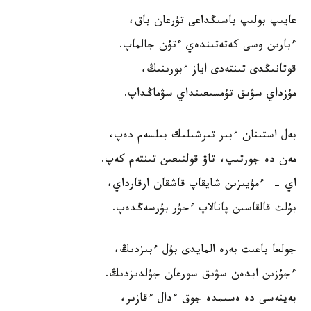
عايىپ بولىپ باسىڭداعى تۇرعان باق،
ءبارىن وسى كەتەتىندەي ءتۇن جالماپ.
قوتانىڭدى تىنتەدى اياز ءبورىنىڭ،
مۇزداي سۋىق تۇمسىعىنداي سۋماڭداپ.
بەل استىنان ءبىر تىرشىلىك بىلسەم دەپ،
مەن دە جورتىپ، تاۋ قولتىعىن تىنتەم كەپ.
اي - ءمۇيىزىن شايقاپ قاشقان ارقارداي،
بۇلت قالقاسىن پانالاپ ءجۇر بۇرسەڭدەپ.
جولعا باعىت بەرە المايدى بۇل ءبىزدىڭ،
ءجۇزىن ابدەن سۋىق سورعان جۇلدىزدىڭ.
بەينەسى دە ەسىمدە جوق ءدال ءقازىر،