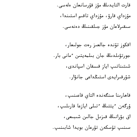
قارت التايدىڭ مۇز قۇرسانعان ەلەسى.
مۇزداي قارۋ، مۇزداي تاقىم استىندا،
سىقىرلاعان مۇز جىلقىنىڭ دەنەسى.
اقكوز تۇندە جالعىز رەت جولىعار،
جورتۋىلدىڭ جان بىلمەيتىن ءمانى بار.
شىتىناتىپ اياز قىسقان اسپاندى،
شۇرقىرايدى استىڭداعى جانۋار.
قاھارىنا مىنگەندە التاي قاعىنىپ،
ۇرگەن ءيتتىڭ ءتىلى ايازعا قارىلىپ،
اق بۋرانىڭ قىزىل جالىن شىبىعى،
سىنىپ تۇسكەن تۇرعان بويدا شابىنىپ.