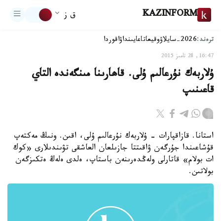
KAZINFORM
ق ز
ترەند:
2026-سايلاۋ
وقيعا
تاعايىنداۋ
اقوردا
16:47, 28 تامىز 2015
ۇلاربەك نۇرعالىم ۇلى. قاھارىنا مىنگەندە التاي
قاعىنىپ
استانا. قازاقپارات - ۇلاربەك نۇرعالىم ۇلى، اقىن. ونىڭ مەكتەپ
قۇشاعىندا جۇرگەن ۋاقىتتا جازىلعان العاشقى تۋىندىلارى «كوك
ات بولام» قاتارلى ولەڭدەرىنەن باستاپ، ەلدى ەلەڭ ەتكىزگەن
بولاتىن.