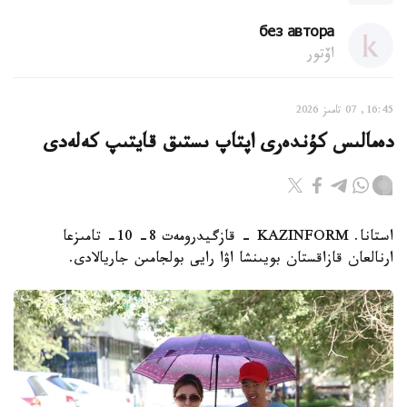
без автора
اۆتور
16:45, 07 تامىز 2026
دەمالىس كۇندەرى اپتاپ ىستىق قايتىپ كەلەدى
استانا. KAZINFORM - قازگيدرومەت 8- 10- تامىزعا
ارنالعان قازاقستان بويىنشا اۋا رايى بولجامىن جاريالادى.