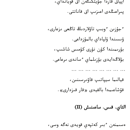
اپپاق قاردا جۇيتكىگەن اق قويانداي،
پىراعىڭدى اعىزىپ اق قاناتتى.
ءجۇزىن ءوبىپ تاۋلاردىڭ تاڭعى ىزعارى،
ۋىسىندا ۇلپاداي بالمۇزداعى.
بۇرىمىندا كۇن نۇرى كۇمىس شاشىپ،
بۇلاڭدايدى بۇزىلماي ءساندى ىرعاعى.
... ... ... ... ... ... ... ...
قيالىما سيپاتىپ قاۋىرسىنىن،
قۇشاعىمدا بالقيدى «قار قىزدارى».
التاي. قىس. ساعىنىش (II)
ەسىمنەن ءبىر كەتپەي قويدى نەگە وسى،