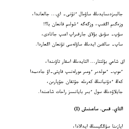
جالبىزدىسايدىڭ ساۋمال ءتۇنى- اي... جالعاندا،
وزەگىم اڭقىپ، وزگەگە ءشولىم قانعان با؟!
سۋپ- سۋىق بۇلاق جارقىراپ اعىپ جاتادى،
ساپ- سالقىن ايدىڭ ساۋلەسى تۇنعان اڭعاردا.
اق شاعي بۇلتتار... التايدىڭ اسقار تاۋىندا،
ءموپ- ءمولدىر ءومىر مورلەنىپ قاپتى-اۋ جادىمدا
كەڭ ءدۇنيانىڭ كەرىلە جۇتقان جۇپارىن،
جايلاۋدىڭ سول ءبىر بايانسىز راحات شاعىندا.
التاي. قىس. ساعىنىش (I)
ايازىنا سۇڭگيسىڭ ايدالادا،