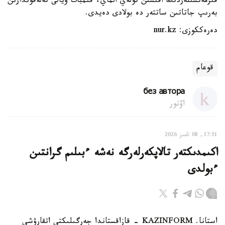
قىزمەتشىلەردىڭ اقىسىن تولەي الماي، قىمبات ۇيالى تەلەفوندارىن
بەرىپ جاتاتىن ساتتەر دە بولادى دەيدى.
دەرەككوزى: nur.kz
قوعام
без автора
اۆتور
17:51, 08 تامىز 2026
اكىمدىكتەر تالاپكەرلەرگە نەشە ءبىلىم گرانتىن
ءبولدى
استانا. KAZINFORM - قازاقستاندا جەرگىلىكتى اتقارۋشى