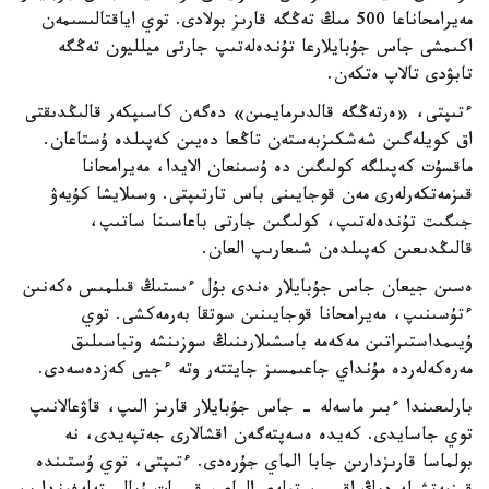
مەيرامحاناعا 500 مىڭ تەڭگە قارىز بولادى. توي اياقتالىسىمەن
اكىمشى جاس جۇبايلارعا تۇندەلەتىپ جارتى ميلليون تەڭگە
تابۋدى تالاپ ەتكەن.
ءتىپتى، «ەرتەڭگە قالدىرمايمىن» دەگەن كاسىپكەر قالىڭدىقتى
اق كويلەگىن شەشكىزبەستەن تاڭعا دەيىن كەپىلدە ۇستاعان.
ماقسۇت كەپىلگە كولىگىن دە ۇسىنعان الايدا، مەيرامحانا
قىزمەتكەرلەرى مەن قوجايىنى باس تارتىپتى. وسىلايشا كۇيەۋ
جىگىت تۇندەلەتىپ، كولىگىن جارتى باعاسىنا ساتىپ،
قالىڭدىعىن كەپىلدەن شىعارىپ العان.
ەسىن جيعان جاس جۇبايلار ەندى بۇل ءىستىڭ قىلمىس ەكەنىن
ءتۇسىنىپ، مەيرامحانا قوجايىنىن سوتقا بەرمەكشى. توي
ۇيىمداستىراتىن مەكەمە باسشىلارىنىڭ سوزىنشە وتباسىلىق
مەرەكەلەردە مۇنداي جاعىمسىز جايتتەر وتە ءجيى كەزدەسەدى.
بارلىعىندا ءبىر ماسەلە - جاس جۇبايلار قارىز الىپ، قاۋعالانىپ
توي جاسايدى. كەيدە ەسەپتەگەن اقشالارى جەتپەيدى، نە
بولماسا قارىزدارىن جابا الماي جۇرەدى. ءتىپتى، توي ۇستىندە