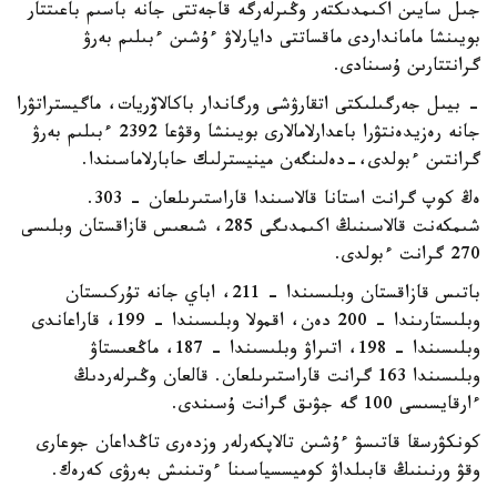
جىل سايىن اكىمدىكتەر وڭىرلەرگە قاجەتتى جانە باسىم باعىتتار
بويىنشا مامانداردى ماقساتتى دايارلاۋ ءۇشىن ءبىلىم بەرۋ
گرانتتارىن ۇسىنادى.
- بيىل جەرگىلىكتى اتقارۋشى ورگاندار باكالاۆريات، ماگيستراتۋرا
جانە رەزيدەنتۋرا باعدارلامالارى بويىنشا وقۋعا 2392 ءبىلىم بەرۋ
گرانتىن ءبولدى،-دەلىنگەن مينيسترلىك حابارلاماسىندا.
ەڭ كوپ گرانت استانا قالاسىندا قاراستىرىلعان - 303.
شىمكەنت قالاسىنىڭ اكىمدىگى 285، شىعىس قازاقستان وبلىسى
270 گرانت ءبولدى.
باتىس قازاقستان وبلىسىندا – 211، اباي جانە تۇركىستان
وبلىستارىندا – 200 دەن، اقمولا وبلىسىندا – 199، قاراعاندى
وبلىسىندا – 198، اتىراۋ وبلىسىندا – 187، ماڭعىستاۋ
وبلىسىندا 163 گرانت قاراستىرىلعان. قالعان وڭىرلەردىڭ
ءارقايسىسى 100 گە جۋىق گرانت ۇسىندى.
كونكۋرسقا قاتىسۋ ءۇشىن تالاپكەرلەر وزدەرى تاڭداعان جوعارى
وقۋ ورنىنىڭ قابىلداۋ كوميسسياسىنا ءوتىنىش بەرۋى كەرەك.