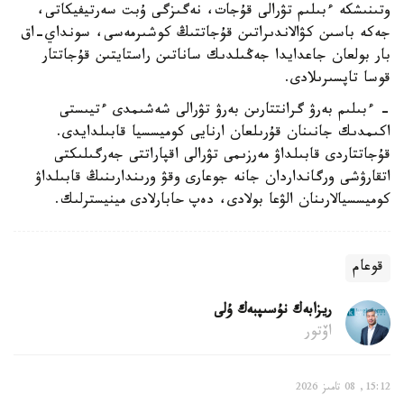
وتىنىشكە ءبىلىم تۋرالى قۇجات، نەگىزگى ۇبت سەرتيفيكاتى،
جەكە باسىن كۋالاندىراتىن قۇجاتتىڭ كوشىرمەسى، سونداي-اق
بار بولعان جاعدايدا جەڭىلدىك ساناتىن راستايتىن قۇجاتتار
قوسا تاپسىرىلادى.
- ءبىلىم بەرۋ گرانتتارىن بەرۋ تۋرالى شەشىمدى ءتيىستى
اكىمدىك جانىنان قۇرىلعان ارنايى كوميسسيا قابىلدايدى.
قۇجاتتاردى قابىلداۋ مەرزىمى تۋرالى اقپاراتتى جەرگىلىكتى
اتقارۋشى ورگانداردان جانە جوعارى وقۋ ورىندارىنىڭ قابىلداۋ
كوميسسيالارىنان الۋعا بولادى، دەپ حابارلادى مينيسترلىك.
قوعام
ريزابەك نۇسىپبەك ۇلى
اۆتور
15:12, 08 تامىز 2026