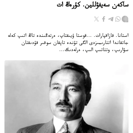
ساكەن سەيفۋللين. كۇرەڭ ات
استانا. قازاقپارات. ...قوستا ۇيىقتاپ، ەرتەڭىندە تاڭ اتىپ كەلە
جاتقاندا اتتارىمىزدى الگى تۇندە تاپقان سوقىر قۇدىقتان
سۋارىپ، وتتاتىپ الىپ، ەرلەدىك...