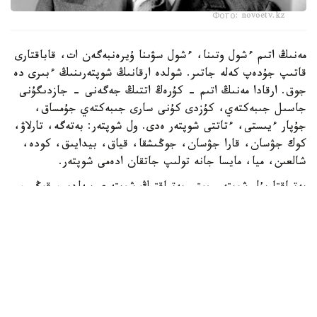
Фото: novoetv.kz
مەنىڭ اتىم ءشول وتىنا، ءشول سۋىنا ۇيرەنبەگەن ات، قاباقتارى
قاتىپ جۇدەپ كەلە جاتىر. شولدە ارقانىڭ شوپتەرىنىڭ ءبىرى دە
جوق. ارقادا مەنىڭ اتىم - كۇرەڭ اتتىڭ جەگەنى - جازدىگۇنى
جاسىل جىبەكتەي، كۇزدى كۇنى سارى جىبەكتەي جۇمساق،
جۇپار ءيىستى، ءتاتتى شوپتەر ەدى. ول شوپتەر: بەتەگە، تارلاۋ،
كوك جۋسان، قارا جۋسان، جوڭىشقا، قياق، بيدايىق، كودە،
شالعىن، ميا، مايسا جانە تولىپ جاتقان ادەمى شوپتەر.
بەتپاقتا بۇل شوپتەر جوق. بەتپاقتىڭ شوپتەرى سەلدىر، قوڭىر،
سۇر، قۋارعان، سوياۋلانعان قاتتى، قوڭىرسۇر وسىمدىك. ول
شوپتەر: سوياۋ جۋسان، قارا قوڭىر جۋسان، يزەن، ەبەلەك.
راس، كوكپەك پەن جۋسان ارقادا دا بار. بەتپاقتا دا بار.
ارقانىڭ سۋى كوبىنەسە تۇشى، ءتاتتى، تۇنىق سۋ جانە ونداي
سۋلار كوپ. ۇلكەن شالقار ايدىن كولدەر، ۇزىن اققان وزەندەر،
تاۋدان، ادىردان سىلدىراپ اققان كۇمىس سۋلى بۇلاقتار، كوك