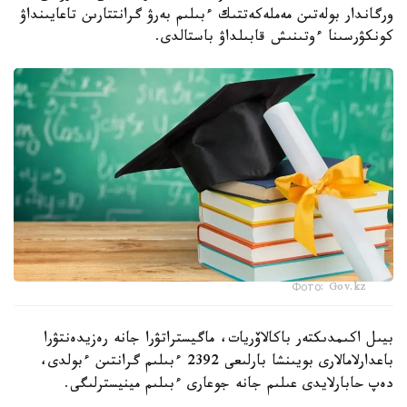
ورگاندار بولەتىن مەملەكەتتىك ءبىلىم بەرۋ گرانتتارىن تاعايىنداۋ
كونكۋرسىنا ءوتىنىش قابىلداۋ باستالدى.
Фото: Gov.kz
بيىل اكىمدىكتەر باكالاۆريات، ماگيستراتۋرا جانە رەزيدەنتۋرا
باعدارلامالارى بويىنشا بارلىعى 2392 ءبىلىم گرانتىن ءبولدى،
دەپ حابارلايدى عىلىم جانە جوعارى ءبىلىم مينيسترلىگى.