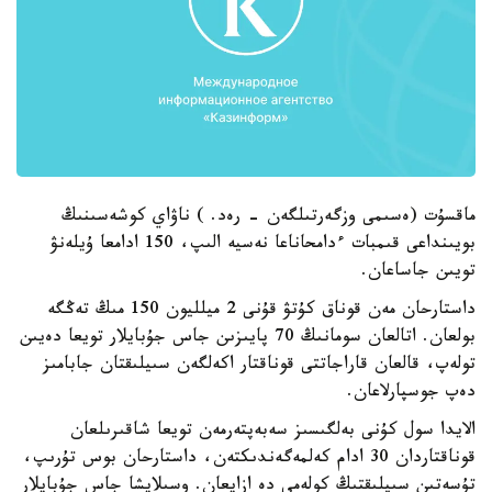
ماقسۇت (ەسىمى وزگەرتىلگەن - رەد. ) ناۋاي كوشەسىنىڭ
بويىنداعى قىمبات ءدامحاناعا نەسيە الىپ، 150 ادامعا ۇيلەنۋ
تويىن جاساعان.
داستارحان مەن قوناق كۇتۋ قۇنى 2 ميلليون 150 مىڭ تەڭگە
بولعان. اتالعان سومانىڭ 70 پايىزىن جاس جۇبايلار تويعا دەيىن
تولەپ، قالعان قاراجاتتى قوناقتار اكەلگەن سىيلىقتان جابامىز
دەپ جوسپارلاعان.
الايدا سول كۇنى بەلگىسىز سەبەپتەرمەن تويعا شاقىرىلعان
قوناقتاردان 30 ادام كەلمەگەندىكتەن، داستارحان بوس تۇرىپ،
تۇسەتىن سىيلىقتىڭ كولەمى دە ازايعان. وسىلايشا جاس جۇبايلار