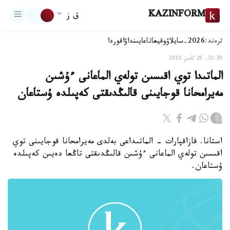
KAZINFORM
ق ز
ترەند:
2026-سايلاۋ
وقيعا
تاعايىنداۋ
اقوردا
21:30, 25 تامىز 2015
الماتىدا توي اقىسىن تولەي الماعانى ءۇشىن
مەيرامحانا قوجايىنى قالىڭدىقتى كەپىلدە ۇستاعان
استانا. قازاقپارات - الماتىداعى بەلدى مەيرامحانا قوجايىنى توي
اقىسىن تولەي الماعانى ءۇشىن قالىڭدىقتى تاڭعا دەيىن كەپىلدە
ۇستاعان.