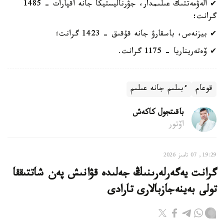
✔ الەۋمەتتىك عىلىمدار، جۋرناليستيكا جانە اقپارات - 1485
گرانت؛
✔ بيزنەس، باسقارۋ جانە قۇقىق - 1423 گرانت؛
✔ ۆەتەريناريا - 1175 گرانت.
قوعام
ءبىلىم جانە عىلىم
باقىتجول كاكەش
اۆتور
19:29, 07 تامىز 2026
گرانت يەگەرلەرىنىڭ جەلىدە قۋانىش پەن شاتتىققا
تولى بەينەجازبالارى تارادى