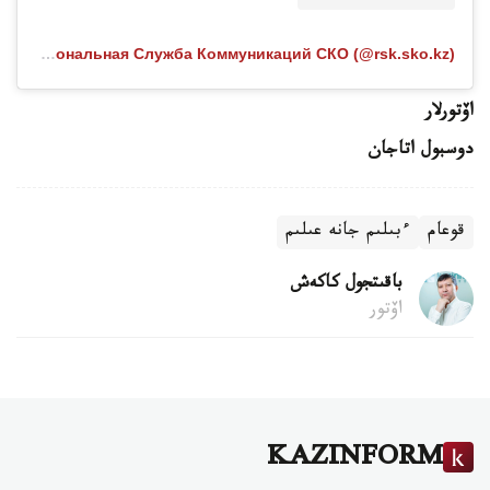
Публикация от Региональная Служба Коммуникаций СКО (@rsk.sko.kz)
اۆتورلار
دوسبول اتاجان
قوعام
ءبىلىم جانە عىلىم
باقىتجول كاكەش
اۆتور
KAZINFORM