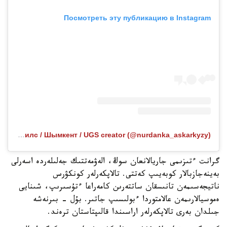
Посмотреть эту публикацию в Instagram
Публикация от SMM / Рилс / Шымкент / UGS creator (@nurdanka_askarkyzy)
گرانت ءتىزىمى جاريالانعان سوڭ، الەۋمەتتىك جەلىلەردە اسەرلى
بەينەجازبالار كوبەيىپ كەتتى. تالاپكەرلەر كونكۋرس
ناتيجەسىمەن تانىسقان ساتتەرىن كامەراعا ءتۇسىرىپ، شىنايى
ەموسيالارىمەن عالامتوردا ءبولىسىپ جاتىر. بۇل - بىرنەشە
جىلدان بەرى تالاپكەرلەر اراسىندا قالىپتاستان ترەند.