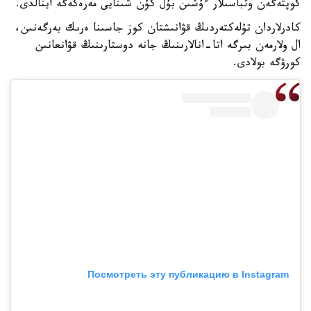
كوپتەگەن وتباسىلار ءۇشىن بۇل كۇن شىنايى مەرەكەگە اينالدى.
كادرلاردان تۇلەكتەردىڭ قۋانىشتان كوز جاسىنا ەرىك بەرگەنىن،
ال ولارمەن بىرگە اتا-انالارىنىڭ جانە دوستارىنىڭ قۋانعانىن
كورۋگە بولادى.
Посмотреть эту публикацию в Instagram