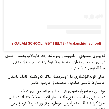
Публикация от QALAM SCHOOL | ҰБТ | IELTS (@qalam.highschool)
كەيبىرى سەنبەي، ناتيجەنى بىرنەشە رەت قايتالاپ وقىسا، ەندى
ءبىرى بىردەن تۋعان-تۋىستارىنا قوڭىراۋ شالىپ، قۋانىشتى
جاڭالىقپەن ءبولىستى.
جەلى قولدانۋشىلارى دا ءومىردىڭ جاڭا كەزەڭىنە قادام باسقان
جاستارعا تابىس تىلەپ، قۇتتىقتاۋ جازىپ جاتىر.
مۇنداي بەينەروليكتەردى ق ر عىلىم جانە جوعارى ءبىلىم
ءمينيسترى ساياسات نۇربەك تا جاريالاپ، مەملەكەتتىك ءبىلىم
بەرۋ گرانتىنىڭ يەگەرلەرىن جوعارى وقۋ ورىندارىنا تۇسۋىمەن