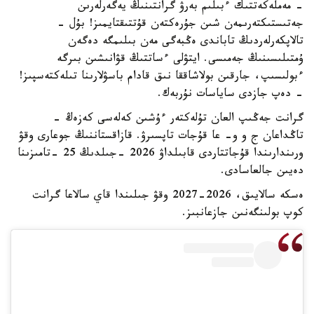
- مەملەكەتتىك ءبىلىم بەرۋ گرانتىنىڭ يەگەرلەرىن
جەتىستىكتەرىمەن شىن جۇرەكتەن قۇتتىقتايمىز! بۇل -
تالاپكەرلەردىڭ تاباندى ەڭبەگى مەن بىلىمگە دەگەن
ۇمتىلىسىنىڭ جەمىسى. ايتۋلى ءساتتىڭ قۋانىشىن بىرگە
ءبولىسىپ، جارقىن بولاشاققا نىق قادام باسۋلارىنا تىلەكتەسپىز!
- دەپ جازدى ساياسات نۇربەك.
گرانت جەڭىپ العان تۇلەكتەر ءۇشىن كەلەسى كەزەڭ -
تاڭداعان ج و و- عا قۇجات تاپسىرۋ. قازاقستاننىڭ جوعارى وقۋ
ورىندارىندا قۇجاتتاردى قابىلداۋ 2026 -جىلدىڭ 25 -تامىزىنا
دەيىن جالعاسادى.
ەسكە سالايىق، 2026-2027 وقۋ جىلىندا قاي سالاعا گرانت
كوپ بولىنگەنىن جازعانبىز.