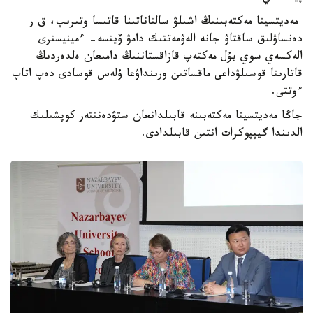
مەديتسينا مەكتەبىنىڭ اشىلۋ سالتاناتىنا قاتىسا وتىرىپ، ق ر
دەنساۋلىق ساقتاۋ جانە الەۋمەتتىك دامۋ ۆيتسە- ءمينيسترى
الەكسەي سوي بۇل مەكتەپ قازاقستاننىڭ دامىعان ەلدەردىڭ
قاتارىنا قوسىلۋداعى ماقساتىن ورىنداۋعا ۇلەس قوسادى دەپ اتاپ
ءوتتى.
جاڭا مەديتسينا مەكتەبىنە قابىلدانعان ستۋدەنتتەر كوپشىلىك
الدىندا گيپپوكرات انتىن قابىلدادى.