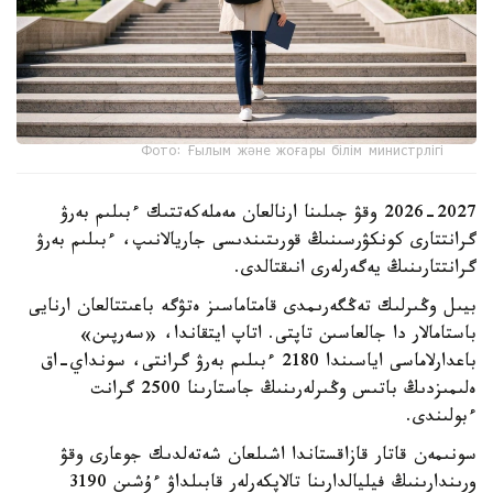
Фото: Ғылым және жоғары білім министрлігі
2026-2027 وقۋ جىلىنا ارنالعان مەملەكەتتىك ءبىلىم بەرۋ
گرانتتارى كونكۋرسىنىڭ قورىتىندىسى جاريالانىپ، ءبىلىم بەرۋ
گرانتتارىنىڭ يەگەرلەرى انىقتالدى.
بيىل وڭىرلىك تەڭگەرىمدى قامتاماسىز ەتۋگە باعىتتالعان ارنايى
باستامالار دا جالعاسىن تاپتى. اتاپ ايتقاندا، «سەرپىن»
باعدارلاماسى اياسىندا 2180 ءبىلىم بەرۋ گرانتى، سونداي-اق
ەلىمىزدىڭ باتىس وڭىرلەرىنىڭ جاستارىنا 2500 گرانت
ءبولىندى.
سونىمەن قاتار قازاقستاندا اشىلعان شەتەلدىك جوعارى وقۋ
ورىندارىنىڭ فيليالدارىنا تالاپكەرلەر قابىلداۋ ءۇشىن 3190