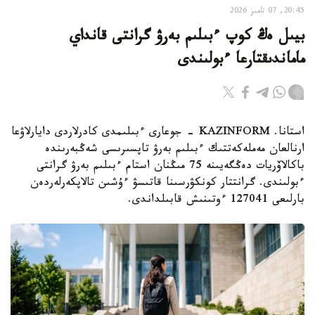
20:45, 07 تامىز 2026
بيىل ەڭ كوپ ءبىلىم بەرۋ گرانتى قانداي
ماماندىقتارعا ءبولىندى
استانا. KAZINFORM - جوعارى ءبىلىمدى كادرلاردى دايارلاۋعا
ارنالعان مەملەكەتتىك ءبىلىم بەرۋ تاپسىرىسى شەڭبەرىندە
باكالاۆريات دەڭگەيىنە 75 مىڭنان استام ءبىلىم بەرۋ گرانتى
ءبولىندى. گرانتتار كونكۋرسىنا قاتىسۋ ءۇشىن تالاپكەرلەردەن
بارلىعى 127041 ءوتىنىش قابىلداندى.