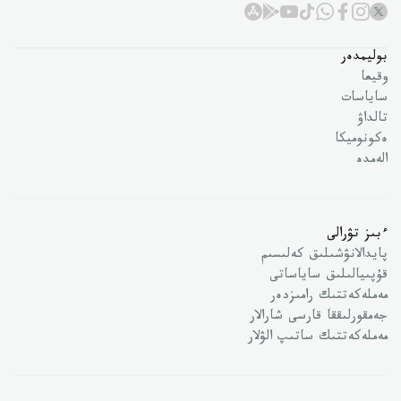
بوليمدەر
وقيعا
ساياسات
تالداۋ
ەكونوميكا
الەمدە
ءبىز تۋرالى
پايدالانۋشىلىق كەلىسىم
قۇپىيالىلىق ساياساتى
مەملەكەتتىك رامىزدەر
جەمقورلىققا قارسى شارالار
مەملەكەتتىك ساتىپ الۋلار