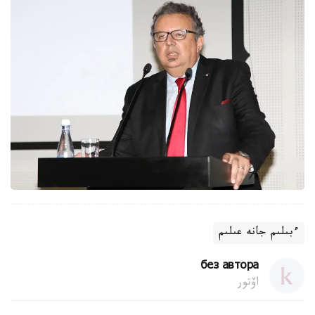
ءبىلىم جانە عىلىم
без автора
اۆتور