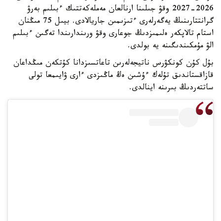
2026-2027 وقۋ جىلىنا ارنالعان مەملەكەتتىك ءبىلىم بەرۋ
گرانتتارىنىڭ يەگەرلەرى ءتىزىمىن جاريالادى. بيىل 75 مىڭنان
استام تالاپكەر ەلىمىزدىڭ جوعارى وقۋ ورىندارىندا تەگىن ءبىلىم
الۋ مۇمكىندىگىنە يە بولدى.
بۇل كۇن كونكۋرس ناتيجەلەرىن تاعاتسىزدانا كۇتكەن مىڭداعان
قازاقستاندىق تۇلەك ءۇشىن ەڭ ماڭىزدى ءارى ۋايىمعا تولى
ساتتەردىڭ بىرىنە اينالدى.