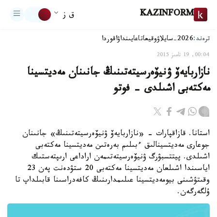
KAZINFORM
ق ز
ترەند:
2026-سايلاۋ
وقيعا
تاعايىنداۋ
اقوردا
00:04, 19 تامىز 2015
نازاربايەۆ ۋنيۆەرسيتەتىنىڭ جانىنان مەديتسينا
مەكتەبى اشىلدى - فوتو
استانا. قازاقپارات - «نازاربايەۆ ۋنيۆەرسيتەتىنىڭ» جانىنان
جوعارى مەديتسينالىق ءبىلىم بەرەتىن مەديتسينا مەكتەبى
اشىلدى. پيتتسبۋرگ ۋنيۆەرسيتەتىمەن اراداعى ارىپتەستىك
اياسىندا اشىلعان مەديتسينا مەكتەبى 20 ستۋدەنت پەن 23
وقىتۋشىنى بيومەديتسينا عىلىمدارىنىڭ كافەدراسىنا قابىلداپ تا
ۇلگەرگەن.