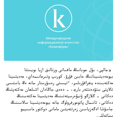
«جالپى، بۇل جوبانىڭ ماقساتى ورتالىق ازيا بويىنشا
بيومەديتسينانىڭ حابىن قۇرۋ. كورىپ وتىرعانىمداي، مەديتسينا
مەكتەبىندە ينفراقۇرىلىم، ءتيىستى رەسۋرستار جانە ەڭ باستىسى
تالاپتى ستۋدەنتتەر بار»، - دەدى جاڭادان اشىلعان مەكتەپتىڭ
دەكانى - گلازگو ۋنيۆەرسيتەتىنىڭ مەديتسينا مەكتەبىنىڭ
دەكانى، تانىمال پاتومورفرولوگ جانە بيومەديتسينا سالاسىنىڭ
جاسۋشا ادگەزياسىن زەرتتەيتىن مامانى دوكتور ماسسيمو
پيناتەللي.