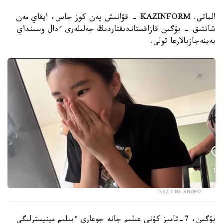
الماتى. KAZINFORM - قۋانىش پەن كوز جاس، ايقاي مەن
شاتتىق - بۇگىن قازاقستاندىقتاردىڭ جەلىلەرى ءدال وسىنداي
بەينەجازبالارعا تولى.
Кадр из видео
بۇگىن، 7-تامىز كۇنى عىلىم جانە جوعارى ءبىلىم مينيسترلىگى