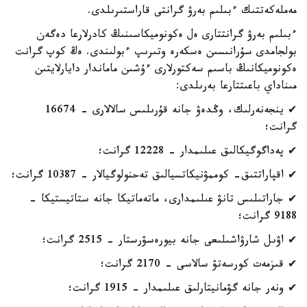
مەملەكەتتىك ءبىلىم بەرۋ گرانتى قاراستىرىلدى.
ءبىلىم بەرۋ گرانتتارى ەل ەكونوميكاسىنىڭ كادرلارعا دەگەن
بولجامدى سۇرانىسىن ەسكەرە وتىرىپ ءبولىندى. ەڭ كوپ گرانت
ەكونوميكانىڭ باسىم سەكتورلارى ءۇشىن ماماندار دايارلايتىن
مىناداي باعىتتارعا بەرىلدى:
✔ ينجەنەرلىك، وڭدەۋ جانە قۇرىلىس سالالارى - 16674
گرانت؛
✔ پەداگوگيكالىق عىلىمدار - 12228 گرانت؛
✔ اقپاراتتىق- كوممۋنيكاتسيالىق تەحنولوگيالار - 10387 گرانت؛
✔ جاراتىلىس تانۋ عىلىمدارى، ماتەماتيكا جانە ستاتيستيكا -
9188 گرانت؛
✔ اۋىل شارۋاشىلىعى جانە بيورەسۋرستار - 2515 گرانت؛
✔ قىزمەت كورسەتۋ سالاسى - 2170 گرانت؛
✔ ونەر جانە گۋمانيتارلىق عىلىمدار - 1915 گرانت؛