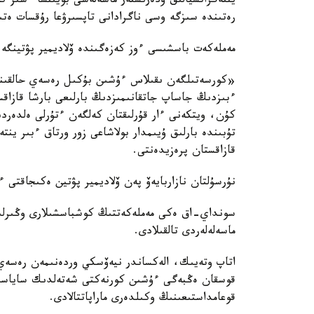
ينتەگراتسيالىق ۇدەرىستەر ماسەلەسى بويىنشا ءسىز ك
رەتىندە سىزگە وسى ناگرادانى تاپسىرۋعا رۇقسات ە
مەملەكەت باسشىسى ءوز كەزەگىندە ۆلاديمير پۋتينگە 
«كورسەتىلگەن ىقىلاس ءۇشىن بۇكىل رەسەي حالقىنا، ب
ءبىزدىڭ جاساپ جاتقانىمىزدىڭ بارلىعى بارشا قازاق
كۇن، ويتكەنى ءار قۇرلىقتان كەلگەن ءتۇرلى ەلدەرد
تۇبىندە بارلىق ۇيىمدار بولاشاعى زور ورتاق ءبىر ين
قازاقستان پرەزيدەنتى.
نۇرسۇلتان نازاربايەۆ پەن ۆلاديمير پۋتين ەكىجاقتى ء
سونداي-اق ەكى مەملەكەتتىڭ كوشباسشىلارى وڭىرلىك 
ماسەلەلەردى تالقىلادى.
اتاپ وتەيىك، الەكساندر نيەۆسكي وردەنىمەن رەسەي ف
قوسقان ەڭبەگى ءۇشىن كورنەكتى شەتەلدىك ساياسي 
قوعامداستىعىنىڭ وكىلدەرى ماراپاتتالادى.