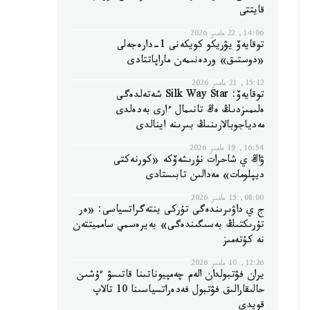
قايتتى
14:06, 22 مامىر 2026
توقايەۆ يۋريكو كويكەنى 1-دارەجەلى
«دوستىق» وردەنىمەن ماراپاتتادى
15:12, 21 مامىر 2026
توقايەۆ: Silk Way Star شەتەلدەگى
ەلىمىزدىڭ ەڭ تانىمال ءارى بەدەلدى
مەدياجوبالارىنىڭ بىرىنە اينالدى
16:54, 19 مامىر 2026
ۋاڭ ي شاحرات نۇرىشەۆكە «كورنەكتى
ديپلومات» مەدالىن تابىستادى
08:00, 15 مامىر 2026
ج ي داۋىرىندەگى تۇركى ينتەگراتسياسى: «ەر
تۇرىكتىڭ بەسىگىندەگى» بەيرەسمي سامميتتەن
نە كۇتەمىز
12:26, 10 مامىر 2026
يران فۋتبولدان الەم چەمپيوناتىنا قاتىسۋ ءۇشىن
حالىقارالىق فۋتبول فەدەراتسياسىنا 10 تالاپ
قويدى