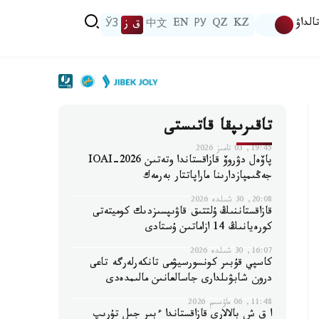
الداۋ
KZ
QZ
РУ
EN
中文
ق ز
ЎЗ
تاقىرىپقا قاتىستى
19:45, 03 تامىز 2026
پاۆەل دۋروۆ قازاقستاندا وتەتىن IOAI-2026
جەڭىمپازدارىنا ماراپاتتار بەرمەك
20:08, 30 شىلدە 2026
قازاقستاننىڭ ۇلتتىق قاۋىپسىزدىك كوميتەتى
كورەيانىڭ 14 ازاماتىن ۇستادى
16:07, 30 شىلدە 2026
كاسپي قۇبىر كونسورسيۋمى تانكەرلەرگە تاعى
درون شابۋىلدارى جاسالعانىن مالىمدەدى
11:48, 06 ماۋسىم 2026
ا ق ش بالالارى قازاقستاندا ءبىر جىل تۇرىپ