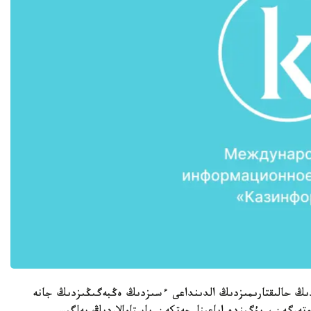
دىڭ حالىقتارىمىزدىڭ الدىنداعى ءسىزدىڭ ەڭبەگىڭىزدىڭ جانە