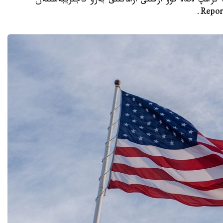
تى دونالد ترامپ ەلدە تۋۋ ارقىلى ازاماتتىق بەرۋ تاجىريبەسىنەن