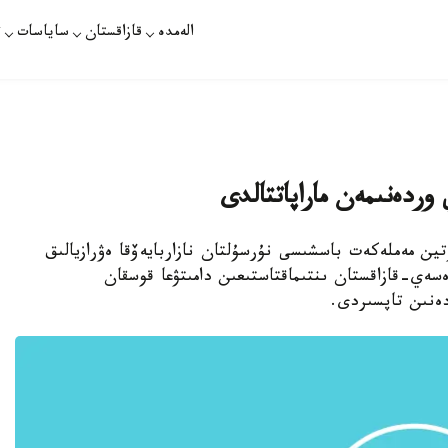
الەمدە
قازاقستان
ساياسات
ت
وردەنىمەن ماراپاتتالدى
تين مەملەكەت باسشىسى نۇرسۇلتان نازاربايەۆقا ەۋرازيالىق
سەي-قازاقستان ىنتىماقتاستىعىن دامىتۋعا قوسقان
ەنىن تاپسىردى.