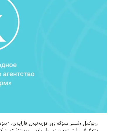
«بۇكىل ەلىمىز سىزگە زور قۇرمەتپەن قارايدى. ءبىز