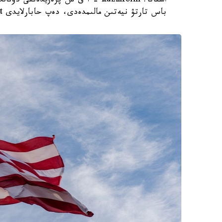
استانا. kazinform - ا ق ش پرەزيدەن
باس تارتۋ نيەتىن مالىمدەدى، دەپ حابارلايدى Report.