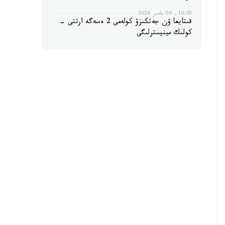
10:55, 04 مامىر 2026
قىتايعا ۇن جەتكىزۋ كولەمى 2 ەسەگە ارتتى -
كولىك مينيسترلىگى