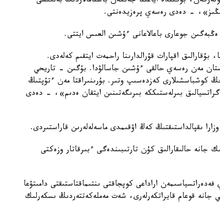
وتەرگەن، بۇگىندە اياعىنا جەتكەن باستامالاردىڭ بەلگىسى
تىڭىز»، - دەدى رەسەي پرەزيدەنتى.
ەڭبەگىن جوعارى باعالاعانى ءۇشىن العىس ايتتى.
ۇقارالىق اقپارات قۇرالدارىنا راحمەت ايتقىم كەلەدى.
ستان مەن رەسەي حالقى ءۇشىن جاسالۋدا. بۇگىن - تاريحي
ىڭ كوشباسشىلارى كەزدەسىپ وتىر. بۇرىنىراقتا مەن ءتۇپتىڭ
تەگراتسيالىق بىرلەستىككە بىرىگەتىنىن ايتقان ەدىم»، - دەدى
وزارا ىقپالداستىقتىڭ كەڭ اۋقىمدى ماسەلەلەرىن قاراستىردى.
جانە حالىقارالىق كۇن تارتىبىندەگى ءبىرقاتار وزەكتى
ەدەراتسياسىمەن اراداعى كوپجاقتى ىنتىماقتاستىقتى دامىتۋعا
جانە قوعام قايراتكەرلەرى، شەت مەملەكەتتەردىڭ ىسكەرلىك