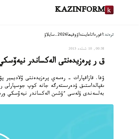
KAZINFORM
ترەند:
اقوردا
تاعايىنداۋ
وقيعا
2026-سايلاۋ
00:58, 10 شىلدە 2015
ق ر پرەزيدەنتى الەكساندر نيەۆسكي 
ۋفا. قازاقپارات - رەسەي پرەزيدەنتى ۆلاديمير پۋ
ىقپالداستىق ۇدەرىستەرگە جانە كوپ جوسپارلى رە
بەلسەندى ۇلەسى ءۇشىن الەكساندر نيەۆسكي ورد