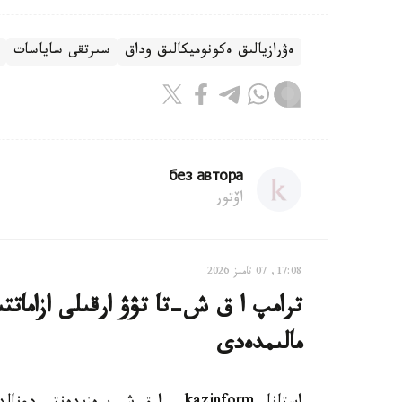
ەۋرازيالىق ەكونوميكالىق وداق
سىرتقى ساياسات
без автора
اۆتور
17:08, 07 تامىز 2026
ترامپ ا ق ش-تا تۋۋ ارقىلى ازاماتت
مالىمدەدى