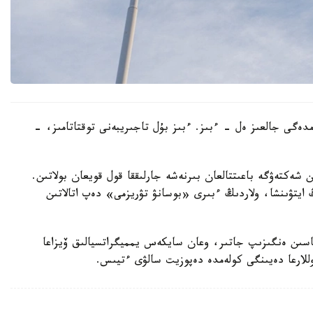
ەمدەگى جالعىز ەل - ءبىز. ءبىز بۇل تاجىريبەنى توقتاتامىز، -
ن شەكتەۋگە باعىتتالعان بىرنەشە جارلىققا قول قويعان بولاتىن.
ايتۋىنشا، ولاردىڭ ءبىرى «بوسانۋ تۋريزمى» دەپ اتالاتىن
ماسىن ەنگىزىپ جاتىر، وعان سايكەس يمميگراتسيالىق ۆيزاعا