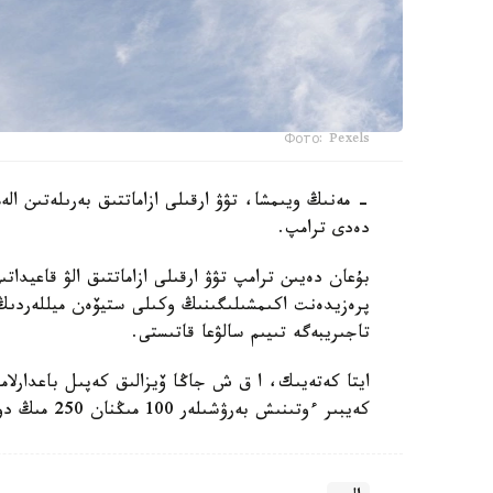
Фото: Pexels
- مەنىڭ ويىمشا، تۋۋ ارقىلى ازاماتتىق بەرىلەتىن ال
دەدى ترامپ.
بۇعان دەيىن ترامپ تۋۋ ارقىلى ازاماتتىق الۋ قاعيداتى
پرەزيدەنت اكىمشىلىگىنىڭ وكىلى ستيۆەن ميللەردىڭ 
تاجىريبەگە تىيىم سالۋعا قاتىستى.
ايتا كەتەيىك، ا ق ش جاڭا ۆيزالىق كەپىل باعدارلا
كەيبىر ءوتىنىش بەرۋشىلەر 100 مىڭنان 250 مىڭ دوللارعا دەيىنگى كولەمدە دەپوزيت سالۋى ءتيىس.