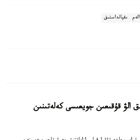
الەم
ىقپالداستىق
ىق الۋ قۇقىعىن جويعىسى كەلەتىنىن