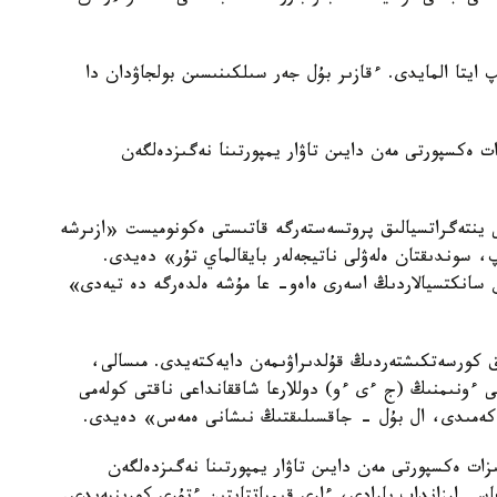
ايتا المايدى. ءقازىر بۇل جەر سىلكىنىسىن بولجاۋدان دا
 ەكسپورتى مەن دايىن تاۋار يمپورتىنا نەگىزدەلگەن
ى ينتەگراتسيالىق پروتسەستەرگە قاتىستى ەكونوميست «ازىرشە
، سوندىقتان ەلەۋلى ناتيجەلەر بايقالماي تۇر» دەيدى.
سانكتسيالاردىڭ اسەرى ەاەو- عا مۇشە ەلدەرگە دە تيەدى»
ىق كورسەتكىشتەردىڭ قۇلدىراۋىمەن دايەكتەيدى. مىسالى،
20 -جىلى جالپى ىشكى ءونىمنىڭ (ج ءى ءو) دوللارعا شاققانداعى ناقتى كولەمى
ات ەكسپورتى مەن دايىن تاۋار يمپورتىنا نەگىزدەلگەن