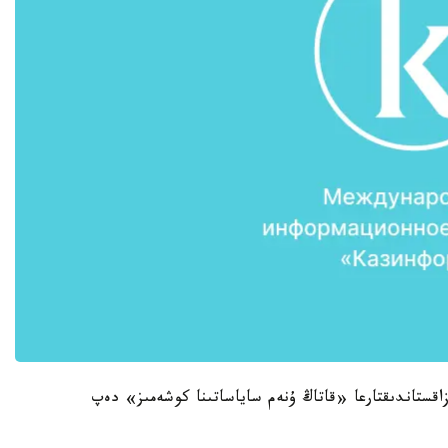
زاقستاندىقتارعا «قاتاڭ ۇنەم ساياساتىنا كوشەمىز» دەپ