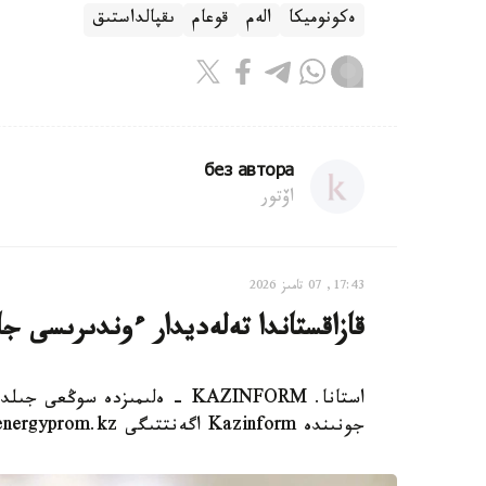
ەكونوميكا
الەم
قوعام
ىقپالداستىق
без автора
اۆتور
17:43, 07 تامىز 2026
قازاقستاندا تەلەديدار ءوندىرىسى
استانا. KAZINFORM - ەلىمىزدە 
جونىندە Kazinform اگەنتتىگى energyprom.kz دەرەكتەرىنە سىلتەمە جاساي وتىرىپ، حابارلايدى.