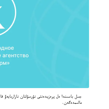
جىل باسىندا ەل پرەزيدەنتى نۇرسۇلتان نازاربايەۆ قا
مالىمدەگەن.