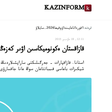
KAZINFORM
ترەند:
اقوردا
تاعايىنداۋ
وقيعا
2026-سايلاۋ
12:11, 18 ماۋسىم 2015
قازاقستان ەكونوميكاسىن اۋىر كەزەڭ
استانا. قازاقپارات - جەرگىلىكتى ساراپشىلاردىڭ 
شيكىزات باعاسى قىمباتتاعان سوڭ عانا جاقسارۋى