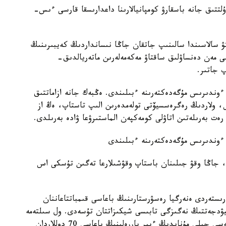
 قىسقاردى. ۇلتتىق جانە باسقارۋ كومپانيالارىنا داعدارىسقا قارسى ءىس-
تۋ سالاسىندا سالىنىپ جاتقان جاڭا نىسانداردىڭ كەيبىرىنىڭ
ى مەن دەنساۋلىق ساقتاۋ مەكەمەلەرىن ماتەريالدىق-
پ جاتىر.
ءوندىرىس مۇگەدەكتەرىنە ءبىلىندى. ەڭبەك جانە ازاماتتىق
، ولاردىڭ رەگرەسسيۆتى تولەمدەرىن الىپ تاستاپ، ەڭ از
رەت بەرىلەتىن اتاۋلى كومەكپەن الماستىرۋعا ۋادە بەرىلدى.
 ءوندىرىس مۇگەدەكتەرىنە ءبىلىندى
، جاڭا وقۋ جىلىنان باستاپ وقۋشىلارعا تەگىن تۇسكى اس
ستەردى ەنەرگيا رەسۋرستارىنىڭ باعاسى قىمباتتاعاننان
يۋدجەتتىڭ نەگىزگى تابىسى شيكىزاتتان تۇسەدى. ول سىلتەمە
جاساعان حالىقارالىق ساراپشىلاردىڭ بولجامىنشا، كەلەسى جىلى مۇنايدىڭ ءبىر باررەلىنىڭ باعاسى 70 دوللاردان