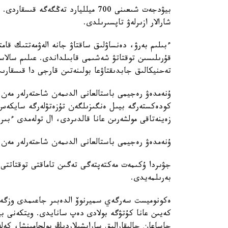
بيۋدجەت شىعىنى 700 ميلليارد تەڭگەگە
شارالار ازىرلەۋ تاپسىرىلدى.
ءبىلىم بەرۋ، دەنساۋلىق ساقتاۋ جانە الەۋمەتتىك قام
قۇرىلىسىن توقتاتۋ شەشىمى قابىلداندى. عىلىم سالاس
تەحنيكالىق جابدىقتاۋعا بولىنەتىن قارجى دا قىسقارى
ۇنەمدەۋ رەجيمى باستالعانى الدىمەن شاحتەرلەر مەن 
كودەكستەرگە بيىل ەنگىزىلگەن تۇزەتۋلەرگە سايكەس
زەينەتاقى مولشەرىن عانا قالدىردى، ال تولەمدى ءبىر 
ۇنەمدەۋ رەجيمى باستالعانى الدىمەن شاحتەرلەر مەن
جۋىردا ۇكىمەت مەكتەپتەگى تەگىن تاماقتى توقتاتتى
بەرىلمەيدى.
ەكونوميست سەرگەي سميرنوۆ الدەبىر جاعىمدى وزگەرى
كەيىن عانا كۇتۋگە بولادى دەپ سانايدى. ويتكەنى ب