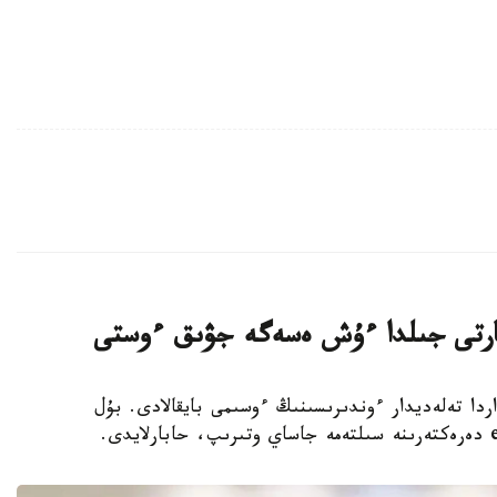
 جارتى جىلدا ءۇش ەسەگە جۋىق ءوستى
سوڭعى جىلداردا تەلەديدار ءوندىرىسىنىڭ ءوسىمى بايقالادى. بۇل