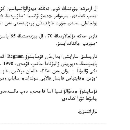
ال ازىرشە جۇرتتىڭ كوبى تەڭگە ديەۆالۆاتسياسىن كۇ
بولجاعان. ەندى جۇرت قازاقستان پرەزيدەنتى مەن استاناسىنىڭ ت
ءسۇرىپ جاتقاندايمىز.
پاي
ەكى ۆاليۋتا - يۋان مەن تەڭگە قالعان بولاتىن. قازى
ءوزىن «قايتپاس قايسار قالايى سولدات» ساناپ ەدى، 
قۇسايىنوۆ «دەۆالۆاتسيا اسا قاجەت» دەپ مالىمدەدى
جابۋعا تۋرا كەلەدى.
«ازاتتىق»