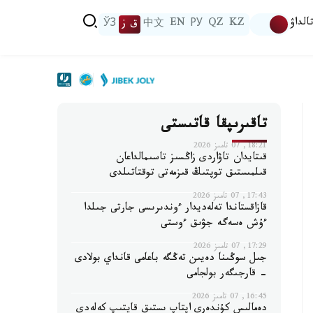
الداۋ
KZ
QZ
РУ
EN
中文
ق ز
ЎЗ
تاقىرىپقا قاتىستى
18:21, 07 تامىز 2026
قىتايدان تاۋاردى زاڭسىز تاسىمالداعان
قىلمىستىق توپتىڭ قىزمەتى توقتاتىلدى
17:43, 07 تامىز 2026
قازاقستاندا تەلەديدار ءوندىرىسى جارتى جىلدا
ءۇش ەسەگە جۋىق ءوستى
17:29, 07 تامىز 2026
جىل سوڭىنا دەيىن تەڭگە باعامى قانداي بولادى
- قارجىگەر بولجامى
16:45, 07 تامىز 2026
دەمالىس كۇندەرى اپتاپ ىستىق قايتىپ كەلەدى