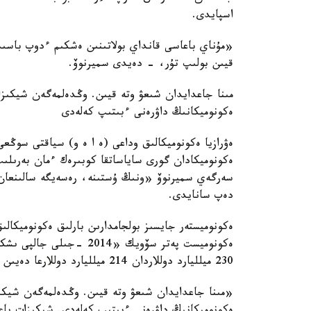
اسپايدى.
«مۇناي باعاسى قانداي بولاتىنىن ەشكىم ءدوپ باسىپ 
قيىن بولىپ تۇر، - دەيدى سميرنوۆ.
مىنا جاعدايدان شىعۋ وتە قيىن. وڭدەلمەگەن شيكىزات
ەكونوميكانىڭ داۋرەنى ءبىتىپ كەلەدى
ەۋرازيا ەكونوميكالىق وداعى (ە ا ە و) سياقتى سوڭع
ەكونوميكادان گورى ساياساتقا كوبىرەك ءمان بەرىلىپ
سەرگەي سميرنوۆ «ونىڭ ۇستىنە، رەسەيگە سالىنعان 
دەپ سانايدى.
ەكونوميستەر جايسىز بولجامدارىن بارلىق ەكونوميكال
ەكونوميست پەتر سۆويك «14
230 ميلليارد دوللاردان 214 ميلليارد دوللارعا دەيىن كەمىدى، ال بۇل - جاقسىلىقتىڭ نىشانى ەمەس» دەيدى.
«مىنا جاعدايدان شىعۋ وتە قيىن. وڭدەلمەگەن شيكىز