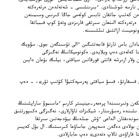
سى ارزانداپ بارادى، ءارى قىمباتتايتىن ءتۇرى كورىنبەيدى.
 نارسە شوشىتادى. ءبىرىنشىسى - شەتەلدەن ەرتەرەكتە
ەن كەتىپ جاتقان تابىس كولەمى جاڭا كىرىس وسىمىنەن
رتەرەكتە الىنعان سىرتقى قارىزدى وتەۋ كوپ قىمباتقا
ميست ازاتتىق تىلشىسىنە.
مادان باس تارتۋ قاجەتتىگىن ءالى تۇسىنگەن جوق. سۆويك
ا كەلەدى دەپ ويلايدى. ەكونوميكانىڭ نەگىزگى
 ولار ازىرشە قاتتى قورقاتىن سياقتى، بيلىك بۇعان دايىن
 قىسقارتۋ، قىسۋ سياقتى پەرسپەكتيۆا كۇتىپ تۇر»، - دەپ
ڭ بىرلەسكەن وتىرىسىندا پرەمەر-مينيستر كارىم ءماسىموۆ ساراپشىنىڭ
ىندە رەسۋرستار، شيكىزات تاۋارلارى، نەگىزگى ەكسپورتتىق
. سوندىقتان الداعى ءۇش جىلدىڭ بيۋدجەتىن سىرتقا
ان بولادى دەگەن ەسەپپەن جاساۋعا كىرىستىك. ال بۇل كەيبىر
تا قاراۋدى تالاپ ەتەدى» دەپ حابارلادى.