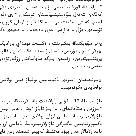
ەكونوميكانىڭ داۋرەنى ءبىتىپ كەلەدى. شيكىزات باعا
ءبىراق ەڭ قورقىنىشتىسى بۇل دا ەمەس. ءبىزدى ەكى
كەلگەن شەتەل ينۆەستيتسياسىنان تۇسكەن ءارى ەلد
اسىپ كەتتى. ەكىنشىسى - جاڭا قارىزداردان گورى، ە
تۇسەدى. بۇل - داۋاسى جوق دەرت»، - دەيدى ەكونو
پەتر سۆويكتىڭ پىكىرىنشە، ۇكىمەت مۇنداي پاراديگ
«ولار ءبارى دۇرىس، ءسال ۇنەمدەسەك، ءبارى قالپىن
پرينتسيپتەرىن، ونىمەن بىرگە ساياساتتى وزگەرتۋدەن
ەمەس» دەيدى.
«سوندىقتان ءبىزدى ناتيجەسىن بولجاۋ قيىن بولاتىن
بولجايدى ەكونوميست.
ماۋسىمنىڭ 17- كۇنى پارلامەنت پالاتالارىنى
ءسوزىن راستاعانداي، «ءبىز تاياۋ ءۇش-بەس جىل ىش
تاۋارلارىمىزدىڭ باعاسى ارزان بولادى دەپ سانايمىز
ەكسپورتتايتىن نەگىزگى تاۋارلارىمىزدىڭ باعاسى ارز
باعدارلامالار مەن بيۋدجەتتىڭ كەيبىر شىعىندارىن قاي