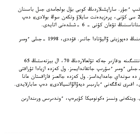
تىپ ءجۇر. ساراپشىلاردىڭ كوبى بۇل بولجامدى جىل باسىنان
ايتىپ كەلەدى. بىرەۋلەر «ديەۆالۆاتسيا ءساۋىردىڭ 26 سى كۇنى، پرەزيدەنت سايلاۋ وتكەن سوڭ بولادى» دەپ
ۋعان كۇنى - 6 -شىلدەنى اتايدى.
قازىر جەكە تۇلعالاردىڭ 70، ال بيزنەستىڭ 65 پايىزىنىڭ دەپوزيتى ۆاليۋتادا جاتىر. قۇددى، 1998 -جىلى ءومىر
قارجىلىق ساراپشى ايدارحان قۇسايىنوۆ Regnum اگەنتتىگىنە «قازىر جەكە تۇلعالاردىڭ 70، ال بيزنەستىڭ 65
ىزىنىڭ دەپوزيتى ۆاليۋتادا جاتىر. قۇددى، 1998 -جىلى ءومىر ءسۇرىپ جاتقاندايمىز. ول كەزدە ازيادا تۇراقتى
ر دە سونداي جاعدايدامىز. ول كەزدە جالعىز قازاقستان عانا
اقىرى تەڭگەنى ءبارىبىر ديەۆالۆاتسيالادى» دەپ حابارلايدى.
. ويتكەنى ونسىز ەكونوميكا كۇيرەپ، ءوندىرىس ورىندارىن