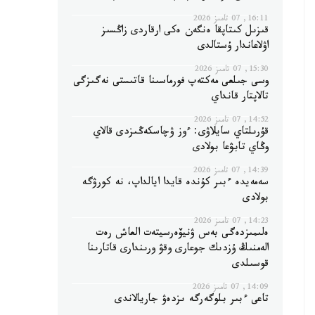
16:11, 07 تامىز 2026
قىزىل كىتاپقا ەنگەن ەكى ارقاردى زاڭسىز
اۋلاعاندار ۇستالدى
15:30, 07 تامىز 2026
وسى جىلعى مەكتەپ فورماسىنا قاتىستى نەگىزگى
تالاپتار قانداي
14:52, 07 تامىز 2026
قۇرىلتاي سايلاۋى: ءوز ۋچاسكەڭىزدى قالاي
وڭاي تابۋعا بولادى
14:39, 07 تامىز 2026
سەمەيدە ءبىر كۇندە قايدا ايالداپ، نە كورۋگە
بولادى
14:23, 07 تامىز 2026
ەلىمىزدەگى بەس ۋنيۆەرسيتەت العاش رەت
الەمنىڭ ۇزدىك جوعارى وقۋ ورىندارى قاتارىنا
قوسىلدى
14:09, 07 تامىز 2026
تاعى ءبىر بلوگەرگە ىزدەۋ جاريالاندى