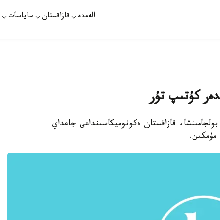
الەمدە
قازاقستان
ساياسات
ت
دەر كۇتىپ تۇر
بولجامىنشا، قازاقستان ەكونوميكاسىنداعى جاعداي
 مۇمكىن.