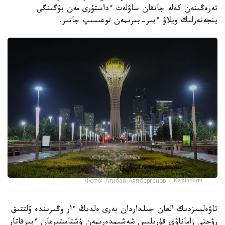
تەرەڭىنەن كەلە جاتقان ساۋلەت ءداستۇرى مەن بۇگىنگى
ينجەنەرلىك ويلاۋ ءبىر-بىرىمەن توعىسىپ جاتىر.
Фото: Агибай Аяпбергенов / Kazinform
تاۋەلسىزدىك العان جىلداردان بەرى ەلدىڭ ءار وڭىرىندە ۇلتتىق
رۋحتى زاماناۋي قۇرىلىس شەشىمدەرىمەن ۇشتاستىرعان ءبىرقاتار