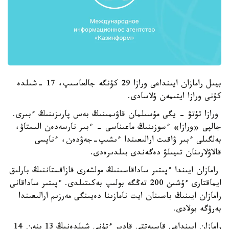
بيىل رامازان ايىنداعى ورازا 29 كۇنگە جالعاسىپ، 17 -شىلدە
كۇنى ورازا ايتىمەن ۇلاسادى.
ورازا تۇتۋ - يگى مۇسىلمان قاۋىمىنىڭ بەس پارىزىنىڭ ءبىرى.
جالپى «ورازا» ءسوزىنىڭ ماعىناسى - ءبىر نارسەدەن الىستاۋ،
بەلگىلى ءبىر ۋاقىت ارالىعىندا ءىشىپ-جەۋدەن، ءناپسى
قالاۋلارىنان تىيىلۋ دەگەندى بىلدىرەدى.
رامازان ايىندا ءپىتىر ساداقاسىنىڭ مولشەرى قازاقستاننىڭ بارلىق
ايماقتارى ءۇشىن 200 تەڭگە بولىپ بەكىتىلدى. ءپىتىر ساداقانى
رامازان ايىنىڭ باسىنان ايت نامازىنا دەيىنگى مەرزىم ارالىعىندا
بەرۋگە بولادى.
رامازان ايىنداعى قاسيەتتى قادىر ءتۇنى شىلدەنىڭ 13 ىنەن 14