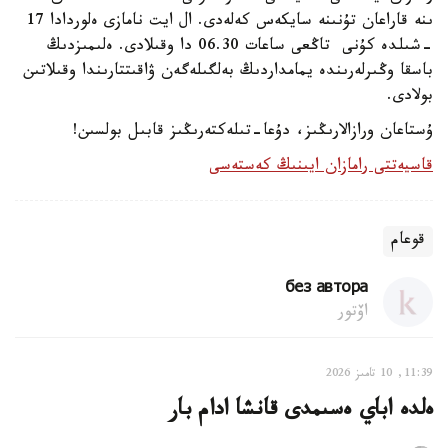
ىنە قاراعان تۇنىنە سايكەس كەلەدى. ال ايت نامازى ەلوردادا 17
-شىلدە كۇنى تاڭعى ساعات 06.30 دا وقىلادى. ەلىمىزدىڭ
باسقا وڭىرلەرىندە يمامداردىڭ بەلگىلەگەن ۋاقىتتارىندا وقىلاتىن
بولادى.
ۇستاعان ورازالارىڭىز، دۇعا-تىلەكتەرىڭىز قابىل بولسىن!
قاسيەتتى رامازان ايىنىڭ كەستەسى
قوعام
без автора
اۆتور
11:39, 10 تامىز 2026
ەلدە اباي ەسىمدى قانشا ادام بار