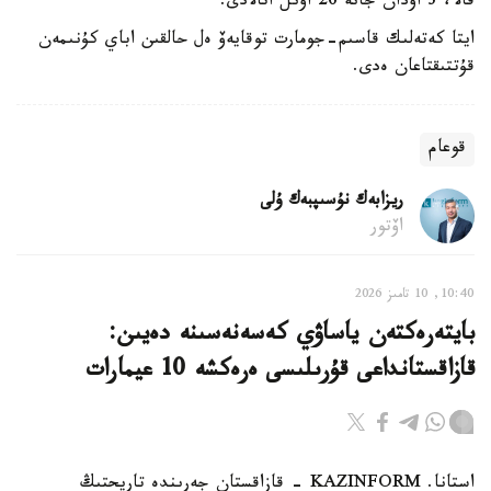
قالا، 3 اۋدان جانە 26 اۋىل اتالادى.
ايتا كەتەلىك قاسىم-جومارت توقايەۆ ەل حالقىن اباي كۇنىمەن
قۇتتىقتاعان ەدى.
قوعام
ريزابەك نۇسىپبەك ۇلى
اۆتور
10:40, 10 تامىز 2026
بايتەرەكتەن ياساۋي كەسەنەسىنە دەيىن:
قازاقستانداعى قۇرىلىسى ەرەكشە 10 عيمارات
استانا. KAZINFORM - قازاقستان جەرىندە تاريحتىڭ