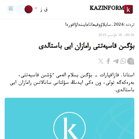
KAZINFORM
ق ز
ترەند:
2026-سايلاۋ
وقيعا
تاعايىنداۋ
اقوردا
00:02, 18 ماۋسىم 2015
بۇگىن قاسيەتتى رامازان ايى باستالدى
استانا. قازاقپارات - بۇگىن يسلام الەمى ءۇشىن قاسيەتتى،
بەرەكەگە تولى، ون ەكى ايدىڭ سۇلتانى سانالاتىن رامازان ايى
باستالدى.