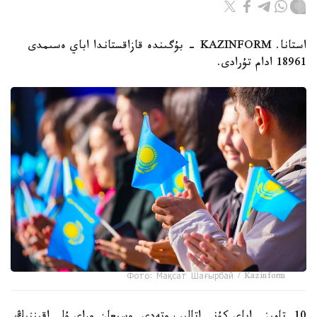
استانا. KAZINFORM - بۇگىندە قازاقستاندا اباي ەسىمدى
18961 ادام تۇرادى.
Фото: Мақсат Шағырбай / Kazinform