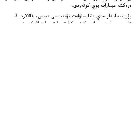
ەرەكشە عيمارات بوي كوتەردى.
بۇل نىساندار جاي عانا ساۋلەت تۋىندىسى ەمەس، قالالاردىڭ
تاريحي، مادەني جانە ەكونوميكالىق دامۋ جولىنىڭ كورىنىسى
ىسپەتتى. مۇنداي عيماراتتاردىڭ كوبى استانادا شوعىرلانعانىمەن،
الماتى، تۇركىستان، تاراز بەن ماڭعىستاۋدا دا وزىندىك
ساۋلەتىمەن ەرەكشەلەنەتىن نىساندار جەتكىلىكتى. قۇرىلىسشىلار
كۇنى قارساڭىندا Kazinform ەلىمىزدەگى قۇرىلىسى ەرەكشە 10
عيماراتتى توپتاستىردى.
بايتەرەك - استانا
ەلوردانىڭ باستى نىشاندارىنىڭ ءبىرى سانالاتىن «بايتەرەك»
مونۋمەنتى 2002-جىلى اشىلدى. ونىڭ بيىكتىگى 105 مەترگە
جەتەدى، ال باقىلاۋ الاڭى 97 مەتر بيىكتىكتە ورنالاسقان. بۇل
سان 1997-جىلى استانانىڭ الماتىدان اقمولاعا كوشىرىلگەنىن
ەسكە سالادى.
عيماراتتىڭ نەگىزگى يدەياسى سامۇرىق قۇسى تۋرالى اڭىزبەن
بايلانىستى. سوندىقتان مونۋمەنتتىڭ توبەسىندە ديامەترى 22