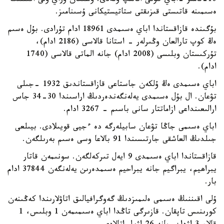
10-تامىز -اباي كۇنى اتالىپ وتەدى. وسىعان وراي ۇلى اقىننىڭ
ەسىمىنە قاتىستى قىزىقتى ستاتيستيكانى ۇسىنامىز.
بۇگىندە قازاقستاندا اباي ەسىمدى 18961 ادام تۇرادى. بۇل ەسىم
ەڭ كوپ تارالعان وڭىرلەر - استانا قالاسى (2186 ادام)،
تۇركىستان وبلىسى (2008 ادام) جانە الماتى قالاسى (1740
ادام).
اباي ەسىمدى ەڭ ۇلكەن جاستاعى قازاقستاندىق 1932 -جىلى
تۋعان. ال بۇل ەسىمدى يەلەنگەندەردىڭ اراسىندا 30-34 جاس
ارالىعىنداعى ازاماتتار سانى باسىم - 3267 ادام.
اباي ەسىمى جاڭا تۋعان سابيلەرگە دە ءجيى قويىلادى. بيىلعى
جىلدىڭ العاشقى جارتىسىندا 91 بالاعا وسى ەسىم بەرىلگەن.
قازاقستاندا اباي ەسىمدى 9 ايەل تىركەلگەن. سونىمەن قاتار
يبراھيم، يبراگيم جانە يبراحيم ەسىمدەرىن يەلەنگەن 37844 ادام
بار.
ۇلى اقىننىڭ ەسىمى ەلىمىزدىڭ گەوگرافيالىق اتاۋلارىندا كەڭىنەن
كورىنىس تاپقان. قازىرگى تاڭدا اباي ەسىمىمەن 1 وبلىس، 1