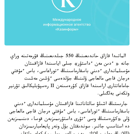
الماتىدا قازاق حاندىعىنىڭ 550 جىلدىعىنىڭ قۇرمەتىنە وراي
جانە « ءدىن مەن ءداستۇر» جىلى اياسىندا قازاقستان
مۇسىلماندارى ءدىني باسقارماسىنىڭ ءتوراعاسى، باس ءمۇفتي
ەرجان قاجى مالعاجى ۇلىنىڭ جۇلدەسى ءۇشىن مەشىت
جاماعاتتارى اراسىندا قازاق كۇرەسىنەن II رەسپۋبليكالىق تۋرنير
وتكەنى بەلگىلى.
جارىستىڭ اشىلۋ سالتاناتىنا قازاقستان مۇسىلماندارى ءدىني
باسقارماسىنىڭ ءتوراعاسى، باس ءمۇفتي ەرجان قاجى مالعاجى
ۇلى «كۇرەستىڭ وسى ءتۇرى داستۇرىمىزبەن قوسا، دىنىمىزبەن
دە استاسىپ جاتىر. سوندىقتان بۇل ونەر پايعامبارىمىزدان