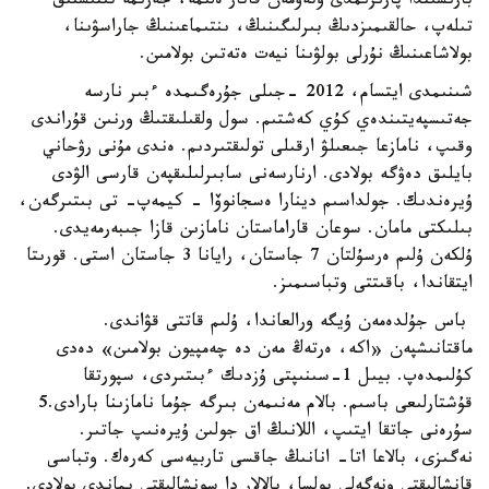
بارىسىندا پارىزىمدى وتەۋمەن قاتار ەلىمە، جەرىمە تىنىشتىق
تىلەپ، حالقىمىزدىڭ بىرلىگىنىڭ، ىنتىماعىنىڭ جاراسۋىنا،
بولاشاعىنىڭ نۇرلى بولۋىنا نيەت ەتەتىن بولامىن.
شىنىمدى ايتسام، 2012 -جىلى جۇرەگىمدە ءبىر نارسە
جەتىسپەيتىندەي كۇي كەشتىم. سول ولقىلىقتىڭ ورنىن قۇراندى
وقىپ، نامازعا جىعىلۋ ارقىلى تولىقتىردىم. ەندى مۇنى رۋحاني
بايلىق دەۋگە بولادى. ارنارسەنى سابىرلىلىقپەن قارسى الۋدى
ۇيرەندىك. جولداسىم دينارا ەسجانوۆا - كيمەپ- تى بىتىرگەن،
بىلىكتى مامان. سوعان قاراماستان نامازىن قازا جىبەرمەيدى.
ۇلكەن ۇلىم ەرسۇلتان 7 جاستان، رايانا 3 جاستان استى. قورىتا
ايتقاندا، باقىتتى وتباسىمىز.
باس جۇلدەمەن ۇيگە ورالعاندا، ۇلىم قاتتى قۋاندى.
ماقتانىشپەن «اكە، ەرتەڭ مەن دە چەمپيون بولامىن» دەدى
كۇلىمدەپ. بيىل 1-سىنىپتى ۇزدىك ءبىتىردى، سپورتقا
قۇشتارلىعى باسىم. بالام مەنىمەن بىرگە جۇما نامازىنا بارادى.5
سۇرەنى جاتقا ايتىپ، اللانىڭ اق جولىن ۇيرەنىپ جاتىر.
نەگىزى، بالاعا اتا- انانىڭ جاقسى تاربيەسى كەرەك. وتباسى
قانشالىقتى ونەگەلى بولسا، بالالار دا سونشالىقتى يماندى بولادى.