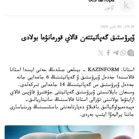
без автора
اۆتور
14:10, 06 تامىز 2026
ۆيرۋستىق گەپاتيتتەن قالاي قورعانۋعا بولادى
استانا. KAZINFORM - بيىلعى جىلدىڭ جەتى ايىندا استانا
قالاسىندا جەدەل ۆيرۋستىق ۆ گەپاتيتىنىڭ 6 جاعدايى جانە
جەدەل ۆيرۋستىق س گەپاتيتىنىڭ 14 جاعدايى تىركەلدى.
وسىعان بايلانىستى ۆيرۋستىق گەپاتيتتى جۇقتىرۋ قاۋپىن قالاي
ازايتۋعا بولاتىنى تۋرالى استانا قالاسىنىڭ سانيتاريالىق-
ەپيدەميولوگيالىق باقىلاۋ دەپارتامەنتى باسشىسىنىڭ ورىنباسارى
جاننا پراليەۆا ايتىپ بەردى.