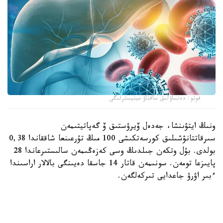
فوتو: دەنساۋلىق ساقتاۋ مينيسترلىگى
ونىڭ ايتۋىنشا، جەدەل ۆيرۋستىق ۆ گەپاتيتىمەن
سىرقاتتانۋشىلىق كورسەتكىشى 100 مىڭ تۇرعىنعا شاققاندا 0,38
بولدى. بۇل وتكەن جىلدىڭ وسى كەزەڭىمەن سالىستىرعاندا 28
پايىزعا تومەن. سونىمەن قاتار 14 جاسقا دەيىنگى بالالار اراسىندا
ءبىر اۋرۋ جاعدايى تىركەلگەن.
ال جەدەل ۆيرۋستىق س گەپاتيتىمەن 14 ادام اۋىرعان. بالالار
اراسىندا مۇنداي جاعدايلار انىقتالماعان. اۋرۋشاڭدىق
كورسەتكىشى 100 مىڭ تۇرعىنعا شاققاندا 0,89 عا جەتىپ،