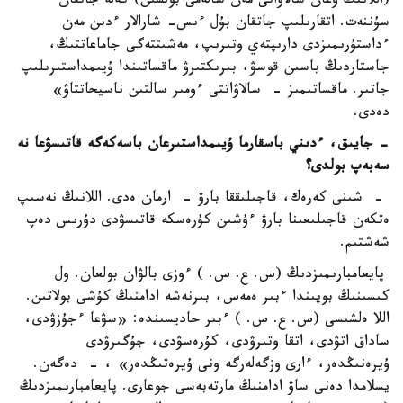
(اللانىڭ وعان سالاۋاتى مەن سالەمى بولسىن) كەلە جاتقان
سۇننەت. اتقارىلىپ جاتقان بۇل ءىس- شارالار ءدىن مەن
ءداستۇرىمىزدى دارىپتەي وتىرىپ، مەشىتتەگى جاماعاتتىڭ،
جاستاردىڭ باسىن قوسۋ، بىرىكتىرۋ ماقساتىندا ۇيىمداستىرىلىپ
جاتىر. ماقساتىمىز - سالاۋاتتى ءومىر سالتىن ناسيحاتتاۋ»
دەدى.
- جايىق، ءدىني باسقارما ۇيىمداستىرعان باسەكەگە قاتىسۋعا نە
سەبەپ بولدى؟
- شىنى كەرەك، قاجىلىققا بارۋ - ارمان ەدى. اللانىڭ نەسىپ
ەتكەن قاجىلىعىنا بارۋ ءۇشىن كۇرەسكە قاتىسۋدى دۇرىس دەپ
شەشتىم.
پايعامبارىمىزدىڭ (س. ع. س. ) ءوزى بالۋان بولعان. ول
كىسىنىڭ بويىندا ءبىر ەمەس، بىرنەشە ادامنىڭ كۇشى بولاتىن.
اللا ەلشىسى (س. ع. س. ) ءبىر حاديسىندە: «سۋعا ءجۇزۋدى،
ساداق اتۋدى، اتقا وتىرۋدى، كۇرەسۋدى، جۇگىرۋدى
ۇيرەنىڭدەر، ءارى وزگەلەرگە ونى ۇيرەتىڭدەر» ، - دەگەن.
يسلامدا دەنى ساۋ ادامنىڭ مارتەبەسى جوعارى. پايعامبارىمىزدىڭ