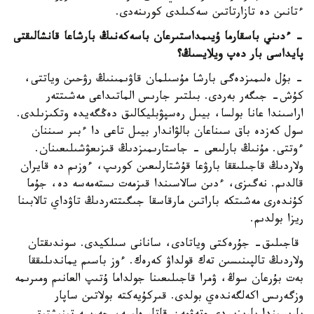
ءتانىن دە تازارتاتىن سەكىلدى كورىنەدى.
- ءدىني باسقارما ۇيىمداستىرعان باسەكەنىڭ بارشاعا قانشالىقتى
پايداسى بار دەپ ويلايسىڭ؟
- بۇل ەلىمىزدەگى بارشا مۇسىلمان قاۋىمىنىڭ رۋحىن وياتتى،
كۇش- جىگەر بەردى. بىلتىر جارىس الماتىداعى مەشىتتەر
اراسىندا عانا بولسا، بيىل رەسپۋبليكالىق دەڭگەيدە وتكىزىلدى.
سول كەزدە باق سىناعان بالۋاندار بيىل تاعى دا ءبىر سىننان
ءوتتى. مۇنىڭ بارلىعى - جاستارىمىزدىڭ قىزىعۋشىلىعىنان.
ولاردىڭ قاجىلىققا بارۋعا قۇشتارلىعىن كورىپ، ءوزىم دە قايران
قالدىم. نەگىزى، ءدىن سالاسىندا قىزمەت ىستەمەسە دە، جۇما
كۇندەرى مەشىتكە باراتىن مارقاسقا جىگىتتەردىڭ تاۋداي تالابىنا
ريزا بولدىم.
قاجىلىق- جۇرەكتى وياتادى، سانانى سىلكيدى. سوندىقتان
ولاردىڭ تالپىنىسىن تەك قولداۋ كەرەك. ءوز باسىم يماندىلىققا
بەت بۇرعان سوڭ، ۋمرا قاجىلىعىنا جولداما ۇتىپ العانىم ومىرىمە
وزگەرىس اكەلگەندەي بولدى. قىركۇيەكتە بولاتىن ساپار