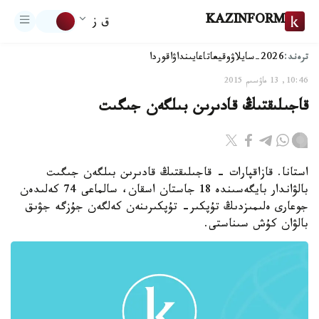
KAZINFORM
ق ز
ترەند:
2026-سايلاۋ
وقيعا
تاعايىنداۋ
اقوردا
10:46, 13 ماۋسىم 2015
قاجىلىقتىڭ قادىرىن بىلگەن جىگىت
استانا. قازاقپارات - قاجىلىقتىڭ قادىرىن بىلگەن جىگىت
بالۋاندار بايگەسىندە 18 جاستان اسقان، سالماعى 74 كەلىدەن
جوعارى ەلىمىزدىڭ تۇپكىر- تۇپكىرىنەن كەلگەن جۇزگە جۋىق
بالۋان كۇش سىناستى.