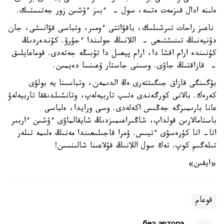
ەلىنە ادال قىزمەت ەتسە، سول - ءبىز ءۇشىن زور جەتىستىك.
ناعىز راحات تىرشىلىك، باقۋاتتى ءومىر، وتباسى قۋانىشى، جان
دۇنيەنىڭ تىنىشتىعى - اللانىڭ جولىندا ءجۇرۋ. كۇندەردىڭ
كۇنىندە ارام اقشا دا، ارام پيعىل دا تۇبىڭە جەتەدى. قوماعايلىق
- قازاقتىڭ جاۋى. وسىنى جاستار ۇعىنسا دەيمىن.
بۇگىنگى قازاق جىگىتتەرى ەڭ الدىمەن، وتباسىنا يە بولۋى
كەرەك. بالانى كورگەندى ەتىپ تاربيەلەپ، وتانشىلدىققا تاربيەلەۋ
عانا بارىمىزگە جەڭىس اكەلەدى. وسى ورايدا، ەلباسى
باستامالارىن قولداپ، شاڭىراعىمىزدىڭ شايقالماۋى ءۇشىن ءاربىر
اتا- انا كۇرەسۋى ءتيىس. ۋمرا قاجىلىعىندا مەنىڭ ەلىمە تىلەر
تىلەگىم كوپ. تەك سول اللانىڭ قۇلاعىنا شالىنسىن!
«ايقىن»
قوعام