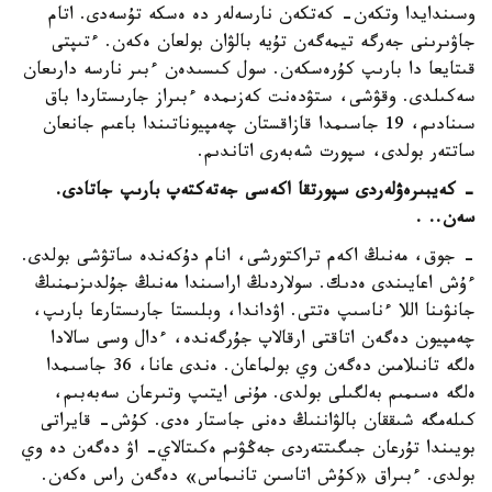
وسىندايدا وتكەن- كەتكەن نارسەلەر دە ەسكە تۇسەدى. اتام
جاۋىرىنى جەرگە تيمەگەن تۇيە بالۋان بولعان ەكەن. ءتىپتى
قىتايعا دا بارىپ كۇرەسكەن. سول كىسىدەن ءبىر نارسە دارىعان
سەكىلدى. وقۋشى، ستۋدەنت كەزىمدە ءبىراز جارىستاردا باق
سىنادىم، 19 جاسىمدا قازاقستان چەمپيوناتىندا باعىم جانعان
ساتتەر بولدى، سپورت شەبەرى اتاندىم.
- كەيبىرەۋلەردى سپورتقا اكەسى جەتەكتەپ بارىپ جاتادى.
سەن.. .
- جوق، مەنىڭ اكەم تراكتورشى، انام دۇكەندە ساتۋشى بولدى.
ءۇش اعايىندى ەدىك. سولاردىڭ اراسىندا مەنىڭ جۇلدىزىمنىڭ
جانۋىنا اللا ءناسىپ ەتتى. اۋداندا، وبلىستا جارىستارعا بارىپ،
چەمپيون دەگەن اتاقتى ارقالاپ جۇرگەندە، ءدال وسى سالادا
ەلگە تانىلامىن دەگەن وي بولماعان. ەندى عانا، 36 جاسىمدا
ەلگە ەسىمىم بەلگىلى بولدى. مۇنى ايتىپ وتىرعان سەبەبىم،
كىلەمگە شىققان بالۋاننىڭ دەنى جاستار ەدى. كۇش- قايراتى
بويىندا تۇرعان جىگىتتەردى جەڭۋىم ەكىتالاي- اۋ دەگەن دە وي
بولدى. ءبىراق «كۇش اتاسىن تانىماس» دەگەن راس ەكەن.