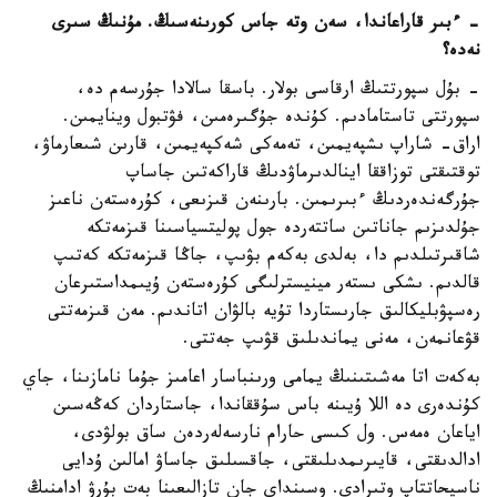
- ءبىر قاراعاندا، سەن وتە جاس كورىنەسىڭ. مۇنىڭ سىرى
نەدە؟
- بۇل سپورتتىڭ ارقاسى بولار. باسقا سالادا جۇرسەم دە،
سپورتتى تاستامادىم. كۇندە جۇگىرەمىن، فۋتبول وينايمىن.
اراق- شاراپ ىشپەيمىن، تەمەكى شەكپەيمىن، قارىن شىعارماۋ،
توقتىقتى توزاققا اينالدىرماۋدىڭ قاراكەتىن جاساپ
جۇرگەندەردىڭ ءبىرىمىن. بارىنەن قىزىعى، كۇرەستەن ناعىز
جۇلدىزىم جاناتىن ساتتەردە جول پوليتسياسىنا قىزمەتكە
شاقىرتىلدىم دا، بەلدى بەكەم بۋىپ، جاڭا قىزمەتكە كەتىپ
قالدىم. ىشكى ىستەر مينيسترلىگى كۇرەستەن ۇيىمداستىرعان
رەسپۋبليكالىق جارىستاردا تۇيە بالۋان اتاندىم. مەن قىزمەتتى
قۋعانمەن، مەنى يماندىلىق قۋىپ جەتتى.
بەكەت اتا مەشىتىنىڭ يمامى ورىنباسار اعامىز جۇما نامازىنا، جاي
كۇندەرى دە اللا ۇيىنە باس سۇققاندا، جاستاردان كەڭەسىن
اياعان ەمەس. ول كىسى حارام نارسەلەردەن ساق بولۋدى،
ادالدىقتى، قايىرىمدىلىقتى، جاقسىلىق جاساۋ امالىن ۇدايى
ناسيحاتتاپ وتىرادى. وسىنداي جان تازالىعىنا بەت بۇرۋ ادامنىڭ