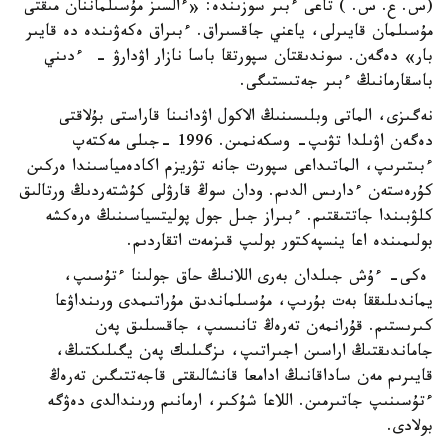
(س. ع. س. ) تاعى ءبىر سوزىندە: «ءالسىز مۇسىلماننان مىقتى
مۇسىلمان قايىرلى، ياعني جاقسىراق. ءبىراق ەكەۋىندە دە قايىر
بار» دەگەن. سوندىقتان سپورتقا باسا نازار اۋدارۋ - ءدىني
باسقارمانىڭ ءبىر جەتىستىگى.
نەگىزى، الماتى وبلىسىنىڭ الاكول اۋدانىنا قاراستى بۇلاقتى
دەگەن اۋىلدا تۋىپ- وسكەنمىن. 1996 -جىلى مەكتەپ
ءبىتىرىپ، الماتىداعى سپورت جانە تۋريزم اكادەمياسىندا ەركىن
كۇرەستەن ءدارىس الدىم. ودان سوڭ قارۋلى كۇشتەردىڭ ورتالىق
كلۋبىندا جاتتىقتىم. ءبىراز جىل جول پوليتسياسىنىڭ ەرەكشە
بولىمىندە اعا ينسپەكتور بولىپ قىزمەت اتقاردىم.
ەكى- ءۇش جىلدان بەرى اللانىڭ حاق جولىنا ءتۇسىپ،
يماندىلىققا بەت بۇرىپ، مۇسىلماندىق مۇراتىمدى ورىنداۋعا
كىرىستىم. قۇرانمەن تەرەڭ تانىسىپ، جاقسىلىق پەن
جاماندىقتىڭ اراسىن اجىراتىپ، ىزگىلىك پەن يگىلىكتىڭ،
قايىرىم مەن ساداقانىڭ ادامعا قانشالىقتى قاجەتتىگىن تەرەڭ
ءتۇسىنىپ جاتىرمىن. اللاعا شۇكىر، ارمانىم ورىندالدى دەۋگە
بولادى.