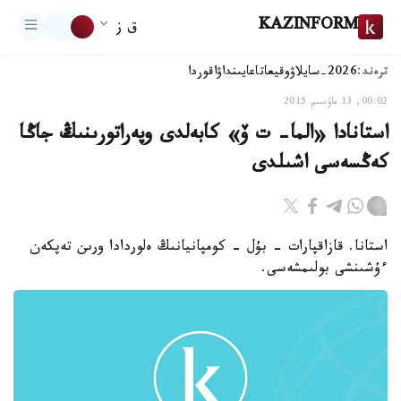
KAZINFORM
ق ز
ترەند:
2026-سايلاۋ
وقيعا
تاعايىنداۋ
اقوردا
00:02, 13 ماۋسىم 2015
استانادا «الما- ت ۆ» كابەلدى وپەراتورىنىڭ جاڭا
كەڭسەسى اشىلدى
استانا. قازاقپارات - بۇل - كومپانيانىڭ ەلوردادا ورىن تەپكەن
ءۇشىنشى بولىمشەسى.