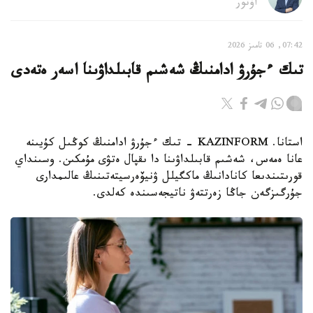
اۆتور
07:42, 06 تامىز 2026
تىك ءجۇرۋ ادامنىڭ شەشىم قابىلداۋىنا اسەر ەتەدى
استانا. KAZINFORM - تىك ءجۇرۋ ادامنىڭ كوڭىل كۇيىنە
عانا ەمەس، شەشىم قابىلداۋىنا دا ىقپال ەتۋى مۇمكىن. وسىنداي
قورىتىندىعا كانادانىڭ ماكگيلل ۋنيۆەرسيتەتىنىڭ عالىمدارى
جۇرگىزگەن جاڭا زەرتتەۋ ناتيجەسىندە كەلدى.