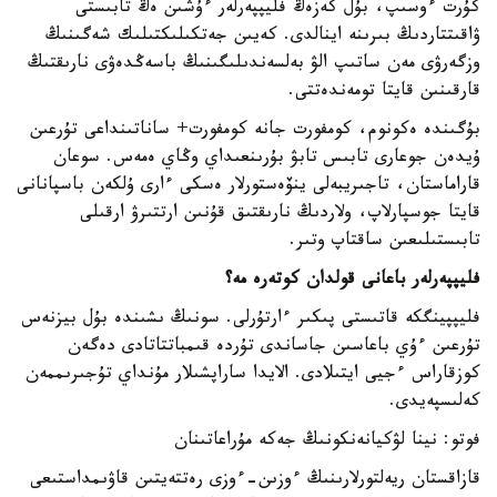
كۇرت ءوسىپ، بۇل كەزەڭ فليپپەرلەر ءۇشىن ەڭ تابىستى
ۋاقىتتاردىڭ بىرىنە اينالدى. كەيىن جەتكىلىكتىلىك شەگىنىڭ
وزگەرۋى مەن ساتىپ الۋ بەلسەندىلىگىنىڭ باسەڭدەۋى نارىقتىڭ
قارقىنىن قايتا تومەندەتتى.
بۇگىندە ەكونوم، كومفورت جانە كومفورت+ ساناتىنداعى تۇرعىن
ۇيدەن جوعارى تابىس تابۋ بۇرىنعىداي وڭاي ەمەس. سوعان
قاراماستان، تاجىريبەلى ينۆەستورلار ەسكى ءارى ۇلكەن باسپانانى
قايتا جوسپارلاپ، ولاردىڭ نارىقتىق قۇنىن ارتتىرۋ ارقىلى
تابىستىلىعىن ساقتاپ وتىر.
فليپپەرلەر باعانى قولدان كوتەرە مە؟
فليپپينگكە قاتىستى پىكىر ءارتۇرلى. سونىڭ ىشىندە بۇل بيزنەس
تۇرعىن ءۇي باعاسىن جاساندى تۇردە قىمباتتاتادى دەگەن
كوزقاراس ءجيى ايتىلادى. الايدا ساراپشىلار مۇنداي تۇجىرىممەن
كەلىسپەيدى.
فوتو: نينا لۋكيانەنكونىڭ جەكە مۇراعاتىنان
قازاقستان ريەلتورلارىنىڭ ءوزىن-ءوزى رەتتەيتىن قاۋىمداستىعى