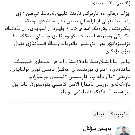
ۋاقىتتى تالاپ ەتەدى.
ايزات ەرعالي دە قازىرگى نارىقتا فليپپەرلەردىڭ تۇرعىن ءۇي
باعاسىنا ىقپالى ايتارلىقتاي ەمەس دەپ سانايدى. ونىڭ
پىكىرىنشە، ولاردىڭ اسەرى 5- 7 پايىزدان اسپايدى، ال باعانىڭ
نەگىزگى وسىمىنە الەمدىك ەكونوميكالىق جاعداي، تەڭگەنىڭ
قۇنسىزدانۋى مەن قۇرىلىس ماتەريالدارىنىڭ قىمباتتاۋى ىقپال
ەتۋى مۇمكىن.
جالپى ساراپشىلاردىڭ باعالاۋىنشا، الداعى جىلدارى فليپپينگ
ساقتالادى، ءبىراق بۇرىنعىداي جەڭىل تابىس كوزى بولمايدى.
نارىقتى ءدال تالداپ، قارجىسىن ءتيىمدى جوسپارلاپ،
تاۋەكەلدى دۇرىس باسقارا الاتىن كاسىبي ينۆەستورلار عانا بۇل
بيزنەستە باسەكەگە قابىلەتتى بولماق.
ەكونوميكا
قوعام
بەيسەن سۇلتان