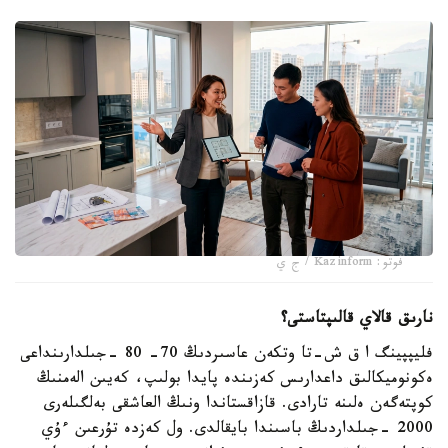
فوتو: Kazinform / ج ي
نارىق قالاي قالىپتاستى؟
فليپپينگ ا ق ش-تا وتكەن عاسىردىڭ 70- 80 -جىلدارىنداعى
ەكونوميكالىق داعدارىس كەزىندە پايدا بولىپ، كەيىن الەمنىڭ
كوپتەگەن ەلىنە تارادى. قازاقستاندا ونىڭ العاشقى بەلگىلەرى
2000 -جىلداردىڭ باسىندا بايقالدى. ول كەزدە تۇرعىن ءۇي