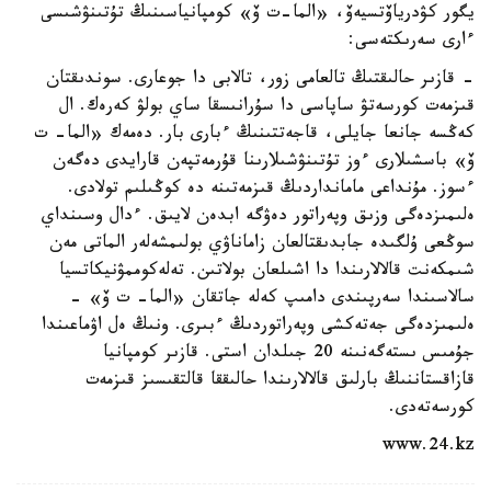
يگور كۋدرياۆتسيەۆ، «الما-ت ۆ» كومپانياسىنىڭ تۇتىنۋشىسى
ءارى سەرىكتەسى:
- قازىر حالىقتىڭ تالعامى زور، تالابى دا جوعارى. سوندىقتان
قىزمەت كورسەتۋ ساپاسى دا سۇرانىسقا ساي بولۋ كەرەك. ال
كەڭسە جانعا جايلى، قاجەتتىنىڭ ءبارى بار. دەمەك «الما- ت
ۆ» باسشىلارى ءوز تۇتىنۋشىلارىنا قۇرمەتپەن قارايدى دەگەن
ءسوز. مۇنداعى مامانداردىڭ قىزمەتىنە دە كوڭىلىم تولادى.
ەلىمىزدەگى وزىق وپەراتور دەۋگە ابدەن لايىق. ءدال وسىنداي
سوڭعى ۇلگىدە جابدىقتالعان زاماناۋي بولىمشەلەر الماتى مەن
شىمكەنت قالالارىندا دا اشىلعان بولاتىن. تەلەكوممۋنيكاتسيا
سالاسىندا سەرپىندى دامىپ كەلە جاتقان «الما- ت ۆ» -
ەلىمىزدەگى جەتەكشى وپەراتوردىڭ ءبىرى. ونىڭ ەل اۋماعىندا
جۇمىس ىستەگەنىنە 20 جىلدان استى. قازىر كومپانيا
قازاقستاننىڭ بارلىق قالالارىندا حالىققا قالتقىسىز قىزمەت
كورسەتەدى.
www.24.kz