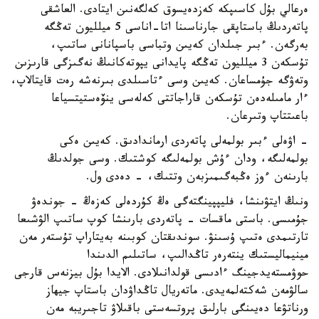
ەرعالي بۇل كاسىپكە كەزدەيسوق كەلگەنىن ايتادى. العاشقى
پاتەردىڭ باستاپقى جارناسىنا اتا-اناسى 5 ميلليون تەڭگە
بەرگەن. ءبىر جىلدان كەيىن وتباسى باسپانانى ساتىپ،
تۇسكەن 3 ميلليون تەڭگە پايدانى يپوتەكانىڭ نەگىزگى قارىزىن
وتەۋگە جۇمساعان. كەيىن وسى ءتاسىلدى بىرنەشە رەت قايتالاپ،
ءار مامىلەدەن تۇسكەن قاراجاتتى كەلەسى ينۆەستيتسياعا
باعىتتاپ وتىرعان.
- اۋەلى ءبىر بولمەلى پاتەردى ارماندادىق. كەيىن ەكى
بولمەلىگە، ودان ءۇش بولمەلىگە كوشتىك. وسى جولدىڭ
بارىنەن ءوز ەڭبەگىمىزبەن وتتىك، - دەدى ول.
ونىڭ ايتۋىنشا، فليپپينگتەگى ەڭ كۇردەلى كەزەڭ - جوندەۋ
جۇمىسى. باستى ماقسات - پاتەردى بارىنشا كوپ ساتىپ الۋشىعا
تارتىمدى ەتىپ ۇسىنۋ. سوندىقتان كوبىنە بەيتاراپ تۇستەر مەن
مينيماليستىك ينتەرەر تاڭدالىپ، ساتىلىم الدىندا
حوۋمستەيدجينگ ءادىسى قولدانىلادى. الايدا بۇل بيزنەس قارجى
سالۋمەن شەكتەلمەيدى. ماتەريال تاڭداۋدان باستاپ جيھاز
ورناتۋعا دەيىنگى بارلىق پروتسەستى باقىلاۋ تاجىريبە مەن