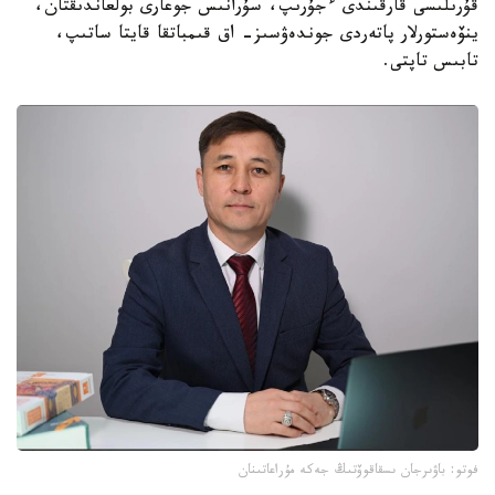
قۇرىلىسى قارقىندى ءجۇرىپ، سۇرانىس جوعارى بولعاندىقتان،
ينۆەستورلار پاتەردى جوندەۋسىز- اق قىمباتقا قايتا ساتىپ،
تابىس تاپتى.
فوتو: باۋىرجان ىسقاقوۆتىڭ جەكە مۇراعاتىنان