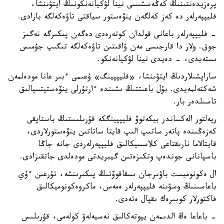
پرەزيدەنتىنىڭ كەڭەسشىسى نينا لۋكيانەنكونىڭ ايتۋىنشا،
فليپپەرلەر دە كەز كەلگەن ينۆەستور سياقتى تاۋەكەلگە بارادى.
- فليپپەرلەر باعانى قولدان كوتەرەدى دەگەن پىكىرگە نەگىز
جوق. ولار دا قارجىسى مەن ۋاقىتىن تاۋەكەلگە تىگىپ جۇمىس
ىستەيدى، - دەيدى نينا لۋكيانەنكو.
ساراپشىلاردىڭ ايتۋىنشا، «فليپپينگ» ۇعىمى ءبىر عانا مودەلمەن
شەكتەلمەيدى. بۇل باعىتتىڭ ىشىندە ءارتۇرلى ينۆەستيتسيالىق
تاسىلدەر بار.
ريەلتور الەكساندر بيكەتوۆ فليپپينگكە قۇرىلىستىڭ باستاپقى
كەزەڭىندە پاتەر ساتىپ الىپ قايتا ساتاتىن ينۆەستورلاردى،
قايتالاما نارىقتاعى كلاسسيكالىق فليپپەرلەردى جانە جاڭا
باسپانانى جوندەپ وتكىزەتىن گيبريدتى مودەلدى جاتقىزادى.
ال ەكونوميست باۋىرجان ىسقاقوۆتىڭ پىكىرىنشە، تۇرعىن ءۇي
باعاسىنىڭ وسۋىنە فليپپەرلەر ەمەس، ماكروەكونوميكالىق
فاكتورلار كوبىرەك ىقپال ەتەدى.
- باعاعا ەڭ الدىمەن يپوتەكالىق نەسيەلەۋ كولەمى، قۇرىلىس