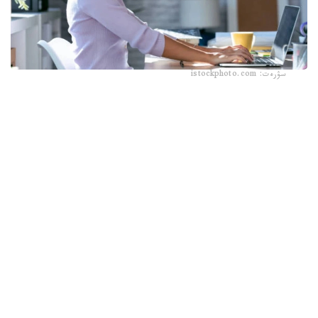
سۋرەت: istockphoto.com
زەرتتەۋگە ۋنيۆەرسيتەتتىڭ 200 گە جۋىق ستۋدەنتى مەن
قىزمەتكەرى قاتىستى. ەڭ قىزىعى، زەرتتەۋشىلەر قاتىسۋشىلارعا
دەنەسىن تىك ۇستاۋدى نەمەسە ەڭكەيۋدى ارنايى تاپسىرماعان.
ونىڭ ورنىنا جۇمىس ورنىن ءارتۇرلى ەتىپ ۇيىمداستىرعان: ءبىر
توپقا پلانشەت بيىكتەۋ تىرەۋىشكە قويىلىپ، ولار ەرىكسىز تىك
وتىرسا، ەكىنشى توپقا قۇرىلعى الاسا ۇستەلگە ورنالاستىرىلىپ،
قاتىسۋشىلاردىڭ ەڭكەيۋىنە تۋرا كەلگەن.
ودان كەيىن قاتىسۋشىلار تاۋەكەلگە بەيىمدىلىكتى باعالايتىن
تاپسىرما ورىندادى. ولار ۆيرتۋالدى شاردى ۇرلەۋى كەرەك بولدى:
شار ۇلكەيگەن سايىن سىياقى كولەمى ارتقانىمەن، جارىلىپ
كەتسە، جينالعان ۇپاي تۇگەل جويىلاتىن.