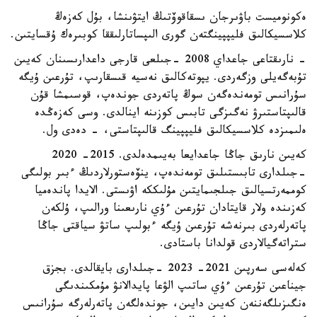
ەكونوميست باۋىرجان ىسقاقوۆتىڭ ايتۋىنشا، بۇل كەزەڭ
كلاسسيكالىق فليپپينگتەن گورى الىپساتارلىققا كوبىرەك ۇقسايتىن.
- نارىقتاعى جاعداي 2008 -جىلعى قارجى داعدارىسىنان كەيىن
تۇبەگەيلى وزگەردى. يپوتەكالىق نەسيە قىسقارىپ، تۇرعىن ۇيگە
سۇرانىس تومەندەگەن سوڭ پاتەردى جوندەپ، قوسىمشا قۇن
قالىپتاستىرۋ نەگىزگى تابىس كوزىنە اينالدى. وسى كەزەڭدە
ەلىمىزدە كلاسسيكالىق فليپپينگ قالىپتاستى، - دەدى ول.
كەيىن نارىق جاڭا جاعدايعا بەيىمدەلدى. 2015- 2020
-جىلدارى تابىستىلىق تومەندەپ، ينۆەستورلاردىڭ ءبىر بولىگى
كوممەرتسيالىق جىلجىمايتىن مۇلىككە اۋىستى. الايدا پاندەميا
كەزىندە ولار قايتادان تۇرعىن ءۇي نارىعىنا ورالىپ، ۇلكەن
پاتەرلەردى بىرنەشە تۇرعىن ۇيگە ءبولىپ ساتۋ سياقتى جاڭا
ستراتەگيالاردى قولدانا باستادى.
كەلەسى سەرپىن 2021- 2023 -جىلدارى بايقالدى. بجزق
جيناعىن تۇرعىن ءۇي ساتىپ الۋعا پايدالانۋ مۇمكىندىگى
ەنگىزىلگەننەن كەيىن دايىن، جوندەلگەن پاتەرلەرگە سۇرانىس