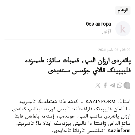
قوعام
без автора
اۆتور
08:00, 06 تامىز 2026
پاتەردى ارزان الىپ، قىمبات ساتۋ: ەلىمىزدە
فليپپينگ قالاي جۇمىس ىستەيدى
استانا. KAZINFORM - كەشە عانا شەتەلدىك تاجىريبە
سانالعان فليپپينگ قازاقستاندا تابىس كوزىنە اينالىپ كەلەدى.
ارزان پاتەردى ساتىپ الىپ، جوندەپ، ۇستەمە باعامەن قايتا
ساتۋ الداعى ۋاقىتتا دا قالىپتى بيزنەسكە اينالا ما؟ تاقىرىپتى
Kazinform ءتىلشىسى تارقاتا تالدايدى.