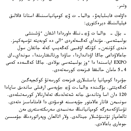
وتىر.
داۋلەت قابىلبايەۆ، «الما- ت ۆ» كومپانياسىنىڭ استانا قالالىق
فيليالىنىڭ ديرەكتورى:
- بۇل - «الما ت ۆ»-نىڭ ەلوردادا اشقان ءۇشىنشى
بولىمشەسى. مۇنداي كەڭسەلەردى ءالى دە كوبەيتە تۇسپەكپىز.
ەندى كۇننەن- كۇنگە اۋقىمى كەڭەيىپ كەلە جاتقان سول
جاعالاۋداعى جاڭا اۋدانداردا، ساۋدا ورتالىقتارىندا، سونداي-اق
EXPO اياسىندا دا ءوز بولىمشەسى بولادى. جاڭا كەڭسەدە كەمى
4-5 مامان حالىققا قىزمەت كورسەتەدى.
جۋىردا كومپانيا باسشىلارى قىزمەت كورسەتۋ كوكجيەگىن
كەڭەيتتى. بۇگىندە «الما-ت ۆ» جۇيەسى ارقىلى ساندىق ساپادا
120 دان اسا وتاندىق جانە شەتەلدىك تەلەارنالار كورسەتىلەدى.
سونىمەن قاتار عالامتور جۇيەسىنە قوسۋدى دا قامتاماسىز ەتەدى.
تۇساۋكەسەرگە كومپانيانىڭ سەنىمدى سەرىكتەستەرى مەن
تالعامپاز تۇتىنۋشىلار جينالدى. ولار اتالعان وپەراتوردىڭ جۇمىسىن
جوعارى باعالادى.