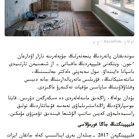
كوللاج: Kazinform / ج ي
سوندىقتان پاتەردىڭ ينجەنەرلىك جۇيەلەرىنە نازار اۋدارعان
ءجون. ويتكەنى فليپپەردىڭ ماقساتى - از شىعىنمەن تارتىمدى
باسپانا دايىنداۋ. سول سەبەپتى ەلەكتر جەلىسىنىڭ،
سانتەحنيكانىڭ، قۇرىلىس ماتەريالدارىنىڭ جانە دىبىس
وقشاۋلاۋىنىڭ ساپاسىن مۇقيات تەكسەرۋ ماڭىزدى.
بۇدان بولەك، زاڭدىق ماسەلەلەردى دە ەسكەرگەن دۇرىس. قايتا
جوسپارلاۋدىڭ زاڭداستىرىلماۋى نەمەسە قۇجاتتاردىڭ تولىق
راسىمدەلمەۋى كەيىن ساتىپ الۋشىعا قيىندىق تۋعىزۋى مۇمكىن.
فليپپينگتىڭ جاڭا فورمۋلاسى
فليپپينگپەن 2017 -جىلدان بەرى اينالىسىپ كەلە جاتقان ايزات