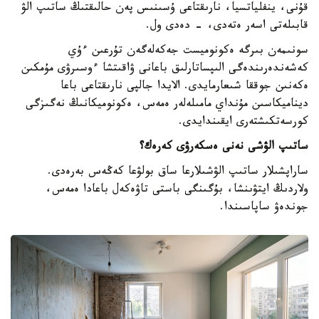
قۇنى، ينفلياتسيا، نارىقتاعى ۇسىنىس پەن حالىقتىڭ ساتىپ الۋ
قابىلەتى اسەر ەتەدى، - دەدى ول.
سونىمەن بىرگە ەكونوميست جەكەلەگەن تۇرعىن ءۇي
كەشەندەرىندەگى الىپساتارلىق باعانى ۋاقىتشا ءوسىرۋى مۇمكىن
ەكەنىن جوققا شىعارمايدى. الايدا جالپى نارىقتاعى باعا
ديناميكاسىن مۇنداي مامىلەلەر ەمەس، ەكونوميكانىڭ نەگىزگى
كورسەتكىشتەرى ايقىندايدى.
ساتىپ الۋشى نەنى ەسكەرۋى كەرەك؟
ساراپشىلار ساتىپ الۋشىلارعا ساق بولۋعا كەڭەس بەرەدى.
ولاردىڭ ايتۋىنشا، بۇگىنگى باستى تاۋەكەل باعادا ەمەس،
جوندەۋ ساپاسىندا.