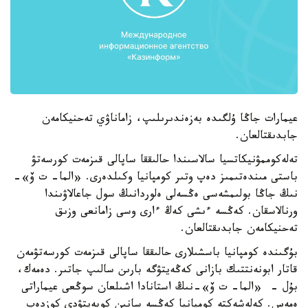
عيمارات جاڭا ۇلگىدە بەزەندىرىلىپ، زاماناۋي تەحنيكامەن
جابدىقتالعان.
تەلەكوممۋنيكاتسيا سالاسىندا حالىققا ساپالى قىزمەت كورسەتۋ
باستى مىندەتىمىز دەپ وتىر كومپانيا وكىلدەرى. «الما- ت ۆ»-
نىڭ جاڭا بولىمشەسى ەڭسەلى ەلوردانىڭ سول جاعالاۋىندا
ورنالاسقان. كەڭسە ءىشى كەڭ ءارى وسى زامانعى وزىق
تەحنيكامەن جابدىقتالعان.
بۇگىندە كومپانيا باسشىلارى حالىققا ساپالى قىزمەت كورسەتۋمەن
قاتار ابونەنتتىك بازانى كەڭەيتۋگە بارىن سالىپ جاتىر. دەمەك،
بۇل - «الما- ت ۆ»-نىڭ استانادا اشىلعان سوڭعى عيماراتى
ەمەس. كەلەشەكتە كومپانيا كەڭسە سانىن كوبەيتۋدى كوزدەپ