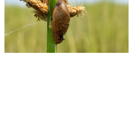
Фото: instagaram/akzhaiyk_oopt
«اقجايىق» مەملەكەتتىك تابيعي رەزەرۆاتىنىڭ ماماندارى جايىق
وزەنى اتىراۋى مەن كاسپي تەڭىزى جاعالاۋىنىڭ بيوالۋانتۇرلىلىگىن
زەرتتەۋ بارىسىندا كاسپيگە عانا ءتان Pyrgohydrobia conica
اتتى ۇلۋ ءتۇرىن انىقتادى.
مامانداردىڭ ايتۋىنشا، بۇل شاعىن باۋىراياقتى ۇلۋ قامىس وسكەن
تاياز سۋلاردا، سونداي-اق لايلى-قۇمدى تۇبىندە مەكەندەيدى.
ول سۋ ەكوجۇيەسىنىڭ ەكولوگيالىق جاعدايىن كورسەتەتىن