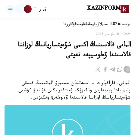
KAZINFORM
ق ز
ترەند:
2026-سايلاۋ
وقيعا
تاعايىنداۋ
اقوردا
02:28, 10 ماۋسىم 2015
الماتى قالاسىنىڭ اكىمى شۆەيتساريانىڭ لوزاننا
قالاسىندا ۆەلوسيپەد تەپتى
الماتى. قازاقپارات - احمەتجان ەسىموۆ الماتىنىڭ قىسقى
وليمپيادا ويىندارىن وتكىزۋگە ۇمىتكەرلىگىن قۋاتتاۋ ءۇشىن
شۆەيتساريانىڭ لوزاننا قالاسىندا ۆەلوشەرۋ وتكىزدى.