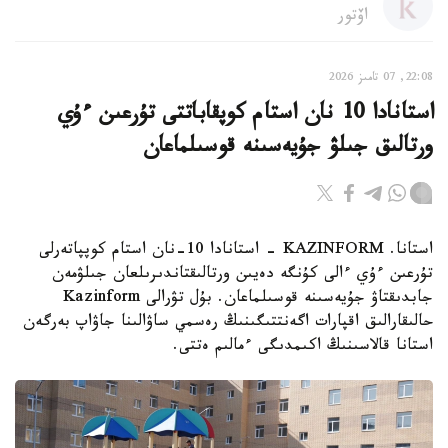
اۆتور
22:08, 07 تامىز 2026
استانادا 10 نان استام كوپقاباتتى تۇرعىن ءۇي
ورتالىق جىلۋ جۇيەسىنە قوسىلماعان
استانا. KAZINFORM - استانادا 10-نان استام كوپپاتەرلى
تۇرعىن ءۇي ءالى كۇنگە دەيىن ورتالىقتاندىرىلعان جىلۋمەن
جابدىقتاۋ جۇيەسىنە قوسىلماعان. بۇل تۋرالى Kazinform
حالىقارالىق اقپارات اگەنتتىگىنىڭ رەسمي ساۋالىنا جاۋاپ بەرگەن
استانا قالاسىنىڭ اكىمدىگى ءمالىم ەتتى.