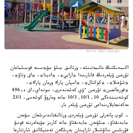
Фото: БҚО әкімдігі
اكىمدىكتىڭ مالىمەتىنشە، ورتالىق جىلۋ جۇيەسىنە قوسىلماعان
تۇرعىن ۇيلەردىڭ قاتارىندا «ارابي»، «ادينا»، «اق وتاۋ»،
«شۇعىلا»، «كوكتال»، «اسپان پارك ورمان پارك»،
«قورعالجىن» تۇرعىن ءۇي كەشەندەرى، سونداي-اق ە-496
كوشەسىندەگى 10, 10/1, 10/3 جانە وماروۆ كوشەسى، 23/1
مەكەنجايلارىنداعى تۇرعىن ۇيلەر بار.
- كوپ پاتەرلى تۇرعىن ۇيلەردى ورتالىقتاندىرىلعان سۋمەن
جابدىقتاۋ، جىلۋمەن جابدىقتاۋ جانە كارىز جۇيەلەرىنە قوسۋ
قۇرىلىس سالۋشىلار تاراپىنان بەرىلگەن تەحنيكالىق شارتتارعا