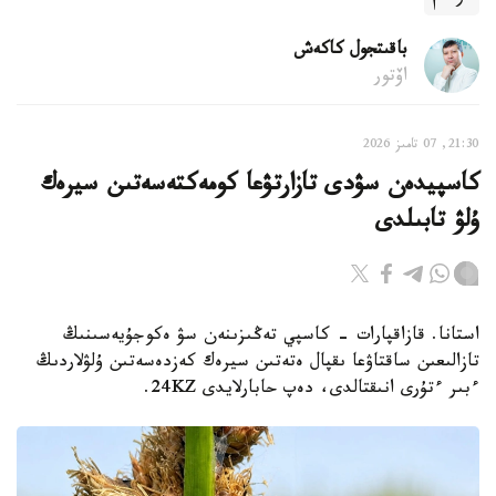
باقىتجول كاكەش
اۆتور
21:30, 07 تامىز 2026
كاسپيدەن سۋدى تازارتۋعا كومەكتەسەتىن سيرەك
ۇلۋ تابىلدى
استانا. قازاقپارات - كاسپي تەڭىزىنەن سۋ ەكوجۇيەسىنىڭ
تازالىعىن ساقتاۋعا ىقپال ەتەتىن سيرەك كەزدەسەتىن ۇلۋلاردىڭ
ءبىر ءتۇرى انىقتالدى، دەپ حابارلايدى 24KZ.