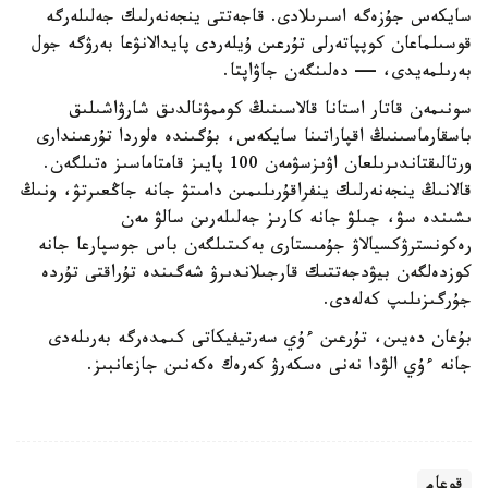
سايكەس جۇزەگە اسىرىلادى. قاجەتتى ينجەنەرلىك جەلىلەرگە
قوسىلماعان كوپپاتەرلى تۇرعىن ۇيلەردى پايدالانۋعا بەرۋگە جول
بەرىلمەيدى، — دەلىنگەن جاۋاپتا.
سونىمەن قاتار استانا قالاسىنىڭ كوممۋنالدىق شارۋاشىلىق
باسقارماسىنىڭ اقپاراتىنا سايكەس، بۇگىندە ەلوردا تۇرعىندارى
ورتالىقتاندىرىلعان اۋىزسۋمەن 100 پايىز قامتاماسىز ەتىلگەن.
قالانىڭ ينجەنەرلىك ينفراقۇرىلىمىن دامىتۋ جانە جاڭعىرتۋ، ونىڭ
ىشىندە سۋ، جىلۋ جانە كارىز جەلىلەرىن سالۋ مەن
رەكونسترۋكسيالاۋ جۇمىستارى بەكىتىلگەن باس جوسپارعا جانە
كوزدەلگەن بيۋدجەتتىك قارجىلاندىرۋ شەگىندە تۇراقتى تۇردە
جۇرگىزىلىپ كەلەدى.
بۇعان دەيىن، تۇرعىن ءۇي سەرتيفيكاتى كىمدەرگە بەرىلەدى
جانە ءۇي الۋدا نەنى ەسكەرۋ كەرەك ەكەنىن جازعانبىز.
قوعام