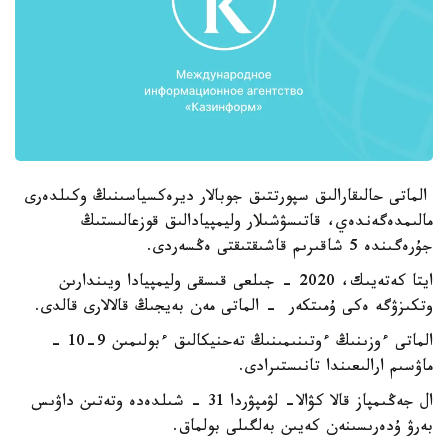
الماتى حالىقارالىق سپورتتىق جوبالار ديرەكسياسىنىڭ وكىلدەرى
مالىمدەگەندەي، قاتىسۋشىلار وليمپيادالىق قوزعالىستىڭ
جۇرەگىندە 5 شاقىرىم قاشىقتىقتى ەڭسەردى.
ايتا كەتەيىك، 2020 - جىلعى قىسقى وليمپيادا ويىندارىن
وتكىزۋگە ەكى ۇمىتكەر - الماتى مەن بەيجىڭ قالالارى قالدى.
الماتى ءوزىنىڭ ءوتىنىمىنىڭ تەحنيكالىق ءبولىمىن 9-10 -
ماۋسىم ارالىعىندا تانىستىرادى.
ال جەڭىمپاز قالا كۋالا- لۋمپۋردا 31 - شىلدەدە وتەتىن داۋىس
بەرۋ ۇدەرىسىنەن كەيىن بەلگىلى بولماق.